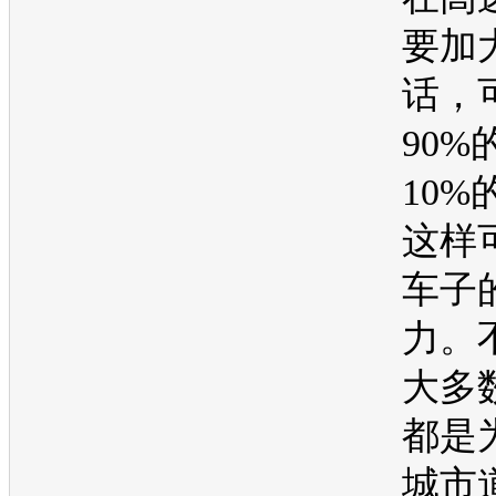
要加
话，
90%
10%
这样
车子
力。
大多
都是
城市