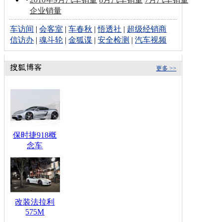
企业销量
车访间
|
会客室
|
车春秋
|
悟透社
|
超级经销商
信访办
|
魂斗轮
|
金狐谍
|
安全检测
|
汽车视频
更多 >>
保时捷918概
念车
改装法拉利
575M