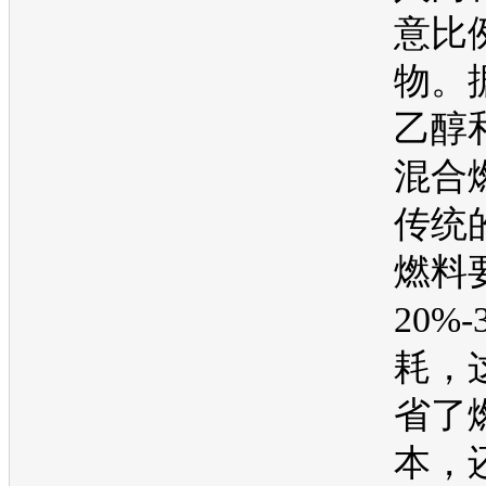
意比
物。
乙醇
混合
传统
燃料
20%
耗，
省了
本，