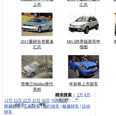
上市
汇总
2011重磅合资紧凑
MG3跨界版新车申
汇总
报图
雪佛兰Malibu替代
年初将上市新车
景程
车型搜索：
精准搜索：
5万
8万
12万
15万
22万
35万
50万
70万以上
两厢轿车
|
三厢轿车
|
旅行轿车
|
敞篷轿车
|
运动
轿车