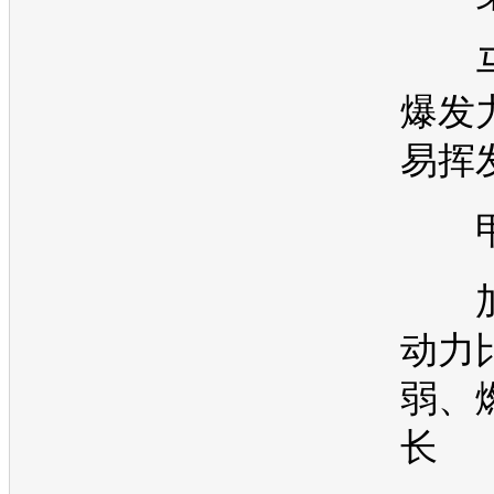
马
爆发
易挥
甲
加
动力
弱、
长