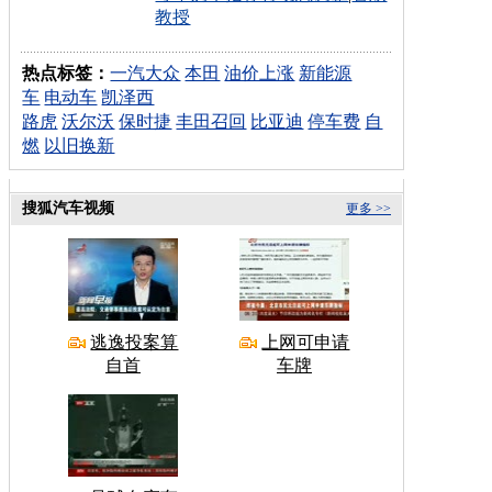
教授
热点标签：
一汽大众
本田
油价上涨
新能源
车
电动车
凯泽西
路虎
沃尔沃
保时捷
丰田召回
比亚迪
停车费
自
燃
以旧换新
搜狐汽车视频
更多 >>
逃逸投案算
上网可申请
自首
车牌