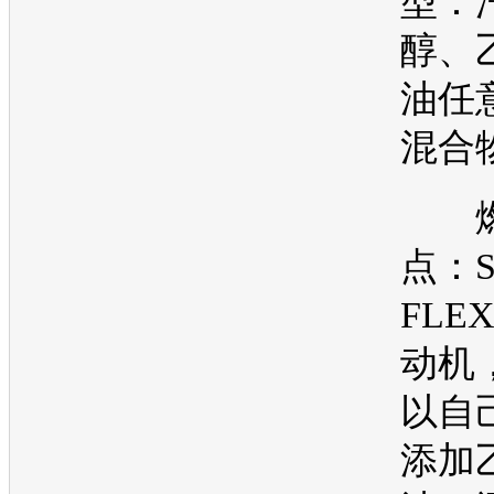
型：
醇、
油
任
混合
燃
点：S
FLE
动机
以自
添加