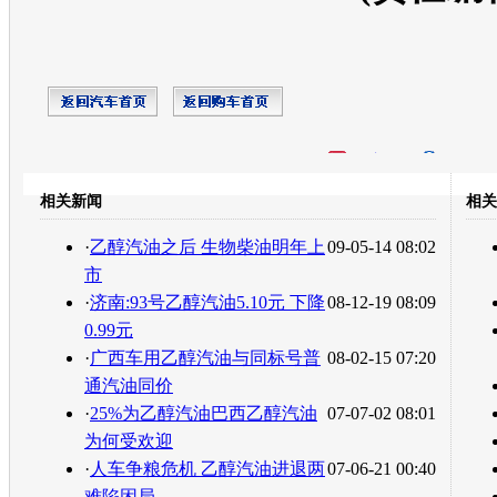
开心网
人人网
豆瓣
相关新闻
相关
转发至：
·
乙醇汽油之后 生物柴油明年上
09-05-14 08:02
市
·
济南:93号乙醇汽油5.10元 下降
08-12-19 08:09
0.99元
·
广西车用乙醇汽油与同标号普
08-02-15 07:20
通汽油同价
·
25%为乙醇汽油巴西乙醇汽油
07-07-02 08:01
为何受欢迎
·
人车争粮危机 乙醇汽油进退两
07-06-21 00:40
难陷困局