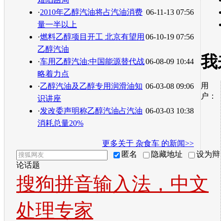
·
2010年乙醇汽油将占汽油消费
06-11-13 07:56
量一半以上
·
燃料乙醇项目开工 北京有望用
06-10-19 07:56
乙醇汽油
我
·
车用乙醇汽油:中国能源替代战
06-08-09 10:44
略着力点
用
·
乙醇汽油及乙醇专用润滑油知
06-03-08 09:06
户：
识讲座
·
发改委声明称乙醇汽油占汽油
06-03-03 10:38
消耗总量20%
更多关于
杂食车
的新闻>>
匿名
隐藏地址
设为辩
论话题
搜狗拼音输入法，中文
处理专家