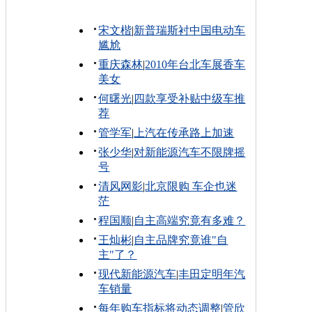
宋文楷
|
新普瑞斯衬中国电动车
尴尬
重庆森林
|
2010年台北车展香车
美女
何曙光
|
四款享受补贴中级车推
荐
管学军
|
上汽在传承路上加速
张少华
|
对新能源汽车不限牌摇
号
清风网影
|
北京限购 车企也迷
茫
程国顺
|
自主高端究竟有多难？
王灿彬
|
自主品牌究竟谁"自
主"了？
现代新能源汽车
|
丰田定明年汽
车销量
每年购车指标将动态调整
|
管欣