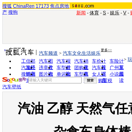
搜狐
ChinaRen
17173
焦点房地
产
搜狗
新闻
-
体育
-
S
-
娱乐
-
V
-
实用工具
更多>>
汽车频道
>
汽车文化生活娱乐
>
工信部
汽车图
汽车报
汽车销
车价计
车险计
油耗
片
价
量
算
算
汽车经
违章查
车型对
团购优
汽车投
广州车
销商
询
比
惠
诉
展
搜狗浏
图片欣
单词翻
车型查
女人宝
小说阅
览器
赏
译
询
典
读
购置税
汽车壁纸
汽油 乙醇 天然气