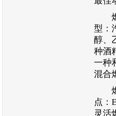
最佳
燃
型：
醇、
种酒
一种
混合
燃
点：Ex
灵活