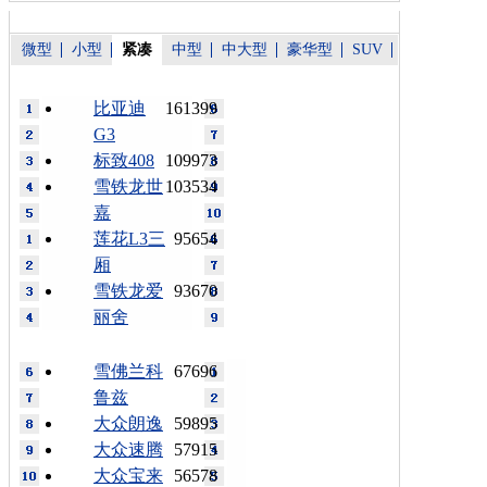
微型
小型
紧凑
中型
中大型
豪华型
SUV
比亚迪
161399
G3
标致408
109973
雪铁龙世
103534
嘉
莲花L3三
95654
厢
雪铁龙爱
93670
丽舍
雪佛兰科
67696
鲁兹
大众朗逸
59895
大众速腾
57915
大众宝来
56578