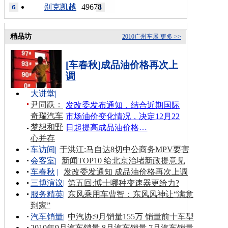
别克凯越
49678
精品坊
2010广州车展
更多 >>
[车春秋]成品油价格再次上
调
大讲堂
|
尹同跃：
发改委发布通知，结合近期国际
奇瑞汽车
市场油价变化情况，决定12月22
梦想和野
日起提高成品油价格…
心并存
车访间
|
于洪江:马自达8切中公商务MPV要害
会客室
|
新闻TOP10 给北京治堵新政提意见
车春秋
|
发改委发通知 成品油价格再次上调
三博演议
|
第五回:博士哪种变速器更给力?
服务精英
|
东风乘用车曹智：东风风神让“满意
到家”
汽车销量
|
中汽协:9月销量155万 销量前十车型
2010年9月汽车销量
8月汽车销量
7月汽车销量