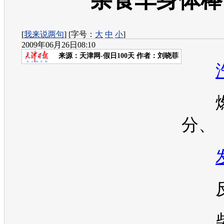
杂食车身体棒
[
我来说两句
] [字号：
大
中
小
]
2009年06月26日08:10
来源：
天津网-假日100天
作者：刘晓菲
燃
分、
反
柴