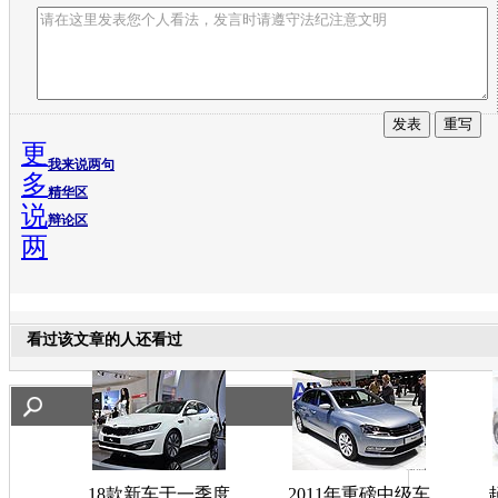
更
我来说两句
多
精华区
说
辩论区
两
看过该文章的人还看过
18款新车于一季度
2011年重磅中级车