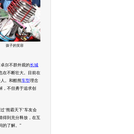
孩子的笑容
卓尔不群外观的
长城
也在不断壮大。目前在
0余人。和
酷熊
车型
理念
解，不但勇于追求创
过‘熊霸天下’车友会
情得到充分释放，在互
间的了解。”