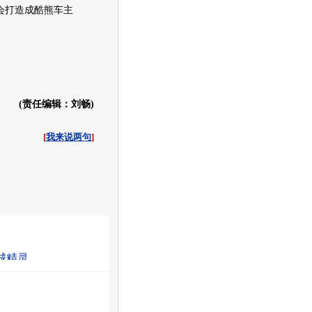
会打造成
酷熊
车主
(责任编辑：刘畅)
[
我来说两句
]
收起
白社会
百度i贴吧
城精灵