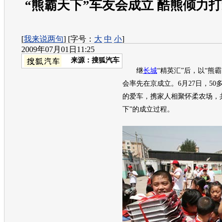
“熊霸天下”车友会成立 酷熊倾力
[
我来说两句
] [字号：
大
中
小
]
2009年07月01日11:25
来源：
搜狐汽车
继
长城
“精英汇”后，以“熊
会率先在京成立。6月27日，50
的爱车，携家人相聚怀柔农场，
下”的成立过程。