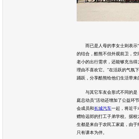
而已是人母的李女士则表示“
的结合，
酷熊
不但外观前卫，空
老小的出行需求，还能够充当得
理由不喜欢它。”在活跃的气氛
踊跃，分享
酷熊
给他们生活带来
与其它车友会形式不同的是，
庭总动员”活动还增加了公益环节
会成员和
长城汽车
一起，将近千
赠给远郊的打工子弟学校。据校
生都是来自于农民工家庭，由于
只有课本为伴。