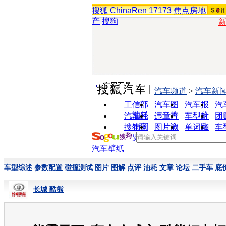
搜狐
ChinaRen
17173
焦点房地
产
搜狗
实用工具
汽车频道
>
汽车新
工信部
汽车图
汽车报
汽
油耗
片
价
汽车经
违章查
车型对
团
销商
询
比
搜狗浏
图片欣
单词翻
车
览器
赏
译
汽车壁纸
车型综述
参数配置
碰撞测试
图片
图解
点评
油耗
文章
论坛
二手车
底
长城 酷熊