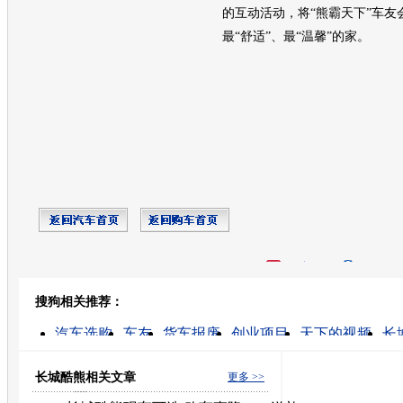
的互动活动，将“熊霸天下”车友
最“舒适”、最“温馨”的家。
开心网
人人网
豆瓣
搜狗相关推荐：
转发至：
汽车选购
车友
货车报废
创业项目
天下的视频
长
家庭轿车
汽车论坛
无锡夏华彩电不开机
陪练公司
长城酷熊相关文章
更多 >>