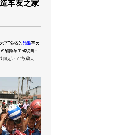
打造车友之家
霸天下”命名的
酷熊
车友
多名
酷熊
车主驾驶自己
共同见证了“熊霸天