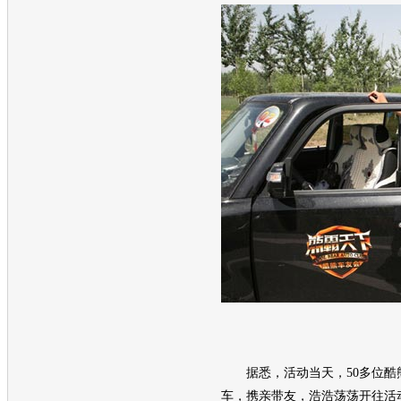
据悉，活动当天，50多位
酷
车，携亲带友，浩浩荡荡开往活