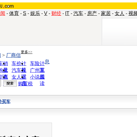
新闻
-
体育
-
S
-
娱乐
-
V
-
财经
-
IT
-
汽车
-
房产
-
家居
-
女人
-
视
更多>>
闻
>
厂商信
息
车销
车价计
车险计
量
算
算
购优
汽车投
广州车
惠
诉
展
型查
女人宝
小说阅
询
典
读
购置税
价买车