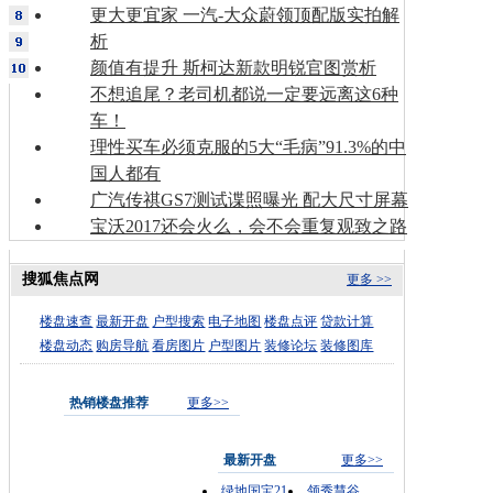
更大更宜家 一汽-大众蔚领顶配版实拍解
析
颜值有提升 斯柯达新款明锐官图赏析
不想追尾？老司机都说一定要远离这6种
车！
理性买车必须克服的5大“毛病”91.3%的中
国人都有
广汽传祺GS7测试谍照曝光 配大尺寸屏幕
宝沃2017还会火么，会不会重复观致之路
搜狐焦点网
更多 >>
楼盘速查
最新开盘
户型搜索
电子地图
楼盘点评
贷款计算
楼盘动态
购房导航
看房图片
户型图片
装修论坛
装修图库
热销楼盘推荐
更多>>
最新开盘
更多>>
绿地国宝21
领秀慧谷