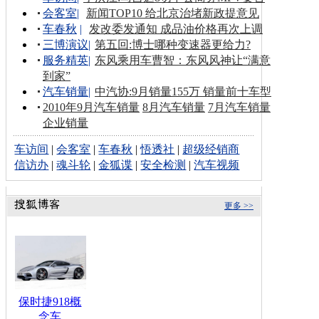
会客室
|
新闻TOP10 给北京治堵新政提意见
车春秋
|
发改委发通知 成品油价格再次上调
三博演议
|
第五回:博士哪种变速器更给力?
服务精英
|
东风乘用车曹智：东风风神让“满意
到家”
汽车销量
|
中汽协:9月销量155万 销量前十车型
2010年9月汽车销量
8月汽车销量
7月汽车销量
企业销量
车访间
|
会客室
|
车春秋
|
悟透社
|
超级经销商
信访办
|
魂斗轮
|
金狐谍
|
安全检测
|
汽车视频
更多 >>
保时捷918概
念车