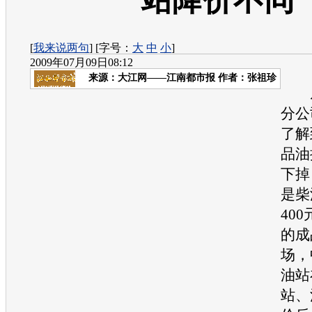
站降价不同
[
我来说两句
] [字号：
大
中
小
]
2009年07月09日08:12
来源：
大江网——江南都市报
作者：张祖珍
从
分公
了解
品油
下掉
是柴
40
的成
场，
油站
站、