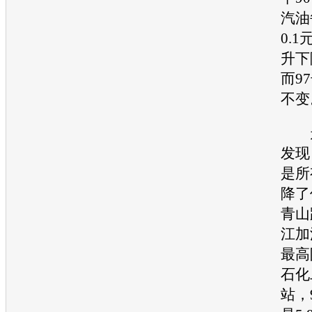
汽油
0.
升下
而9
不变
走
发现
是所
降了
青山
江加
最高
石化
站，