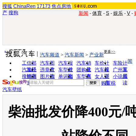
搜狐
ChinaRen
17173
焦点房地
产
搜狗
新闻
-
体育
-
S
-
娱乐
-
V
-
实用工具
更多>>
汽车频道
>
汽车新闻
>
产业新
闻
工信部
汽车图
汽车报
汽车销
车价计
车险计
油耗
片
价
量
算
算
汽车经
违章查
车型对
团购优
汽车投
广州车
销商
询
比
惠
诉
展
搜狗浏
图片欣
单词翻
车型查
女人宝
小说阅
览器
赏
译
询
典
读
购置税
汽车壁纸
柴油批发价降400元/