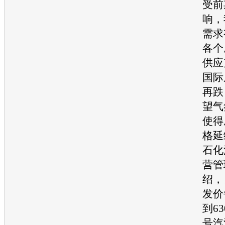
受前
响，
需求
各个
供应
国际
再跌
望气
使得
格延
石化
营管
绍，
发价
到6
号
汽