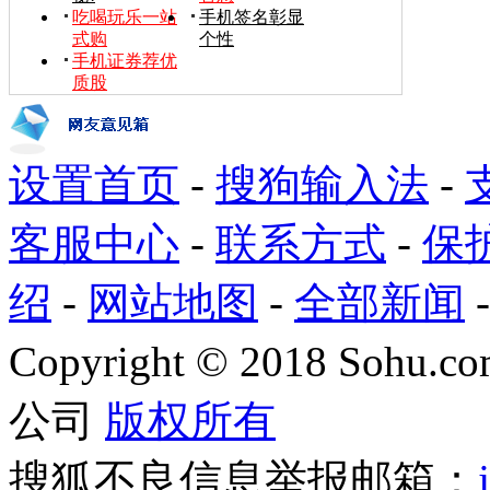
吃喝玩乐一站
手机签名彰显
式购
个性
手机证券荐优
质股
设置首页
-
搜狗输入法
-
客服中心
-
联系方式
-
保
绍
-
网站地图
-
全部新闻
Copyright
©
2018 Sohu.com
公司
版权所有
搜狐不良信息举报邮箱：