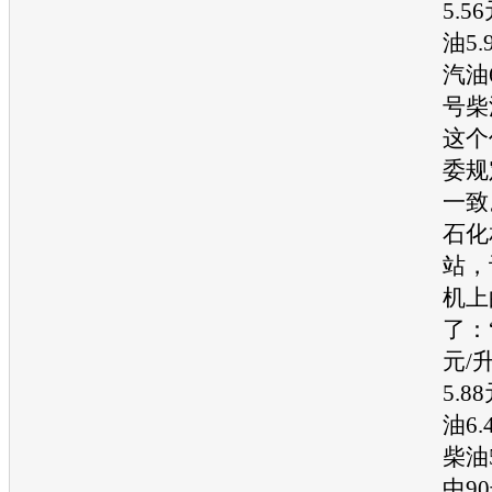
5.5
油
5
汽油
号柴油
这个
委规
一致
石化
站，
机上
了：
元/
5.8
油
6
柴油5
中9