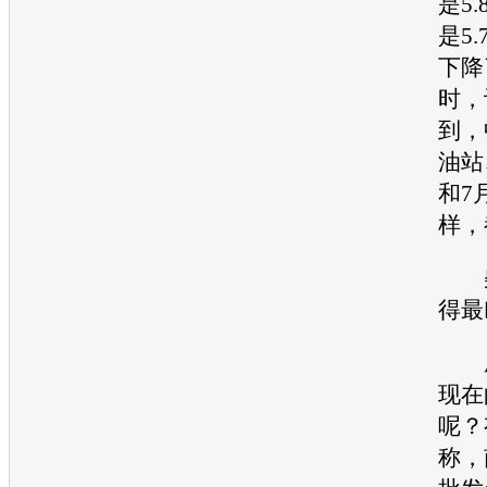
是5
是5
下降
时，
到，
油站
和7
样，
柴
得最
成
现在
呢？
称，