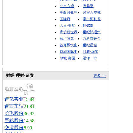
北京方糖
澜馨墅
潮白河孔雀
绿宸万华城
国隆府
潮白河孔雀
宏泰·美墅
铂铭郡
廊坊新世界
世纪鸿通州
智汇雅苑
万科首开台
首开熙悦山
世纪星城
首城国际中
顺鑫·华玺
绿城·御园
远洋一方
财经·理财·证券
更多 >>
当前
股票名称
价
晋亿实业
15.84
晋西车轴
21.81
哈飞股份
36.92
巨轮股份
14.58
交运股份
8.99