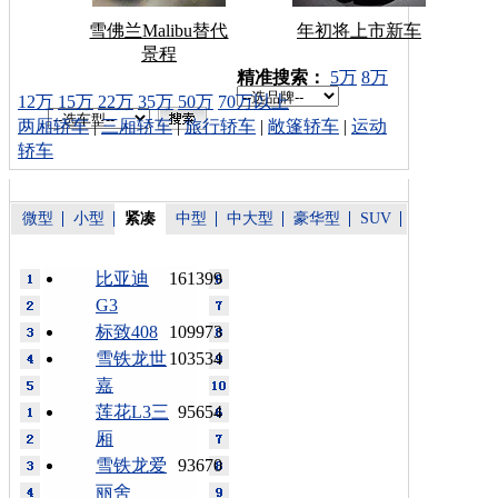
雪佛兰Malibu替代
年初将上市新车
景程
车型搜索：
精准搜索：
5万
8万
12万
15万
22万
35万
50万
70万以上
两厢轿车
|
三厢轿车
|
旅行轿车
|
敞篷轿车
|
运动
轿车
微型
小型
紧凑
中型
中大型
豪华型
SUV
比亚迪
161399
G3
标致408
109973
雪铁龙世
103534
嘉
莲花L3三
95654
厢
雪铁龙爱
93670
丽舍