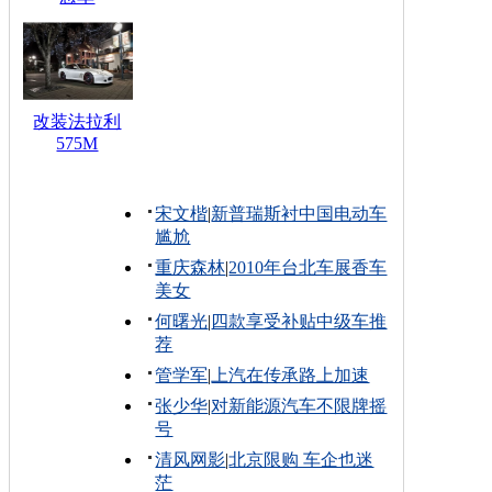
改装法拉利
575M
宋文楷
|
新普瑞斯衬中国电动车
尴尬
重庆森林
|
2010年台北车展香车
美女
何曙光
|
四款享受补贴中级车推
荐
管学军
|
上汽在传承路上加速
张少华
|
对新能源汽车不限牌摇
号
清风网影
|
北京限购 车企也迷
茫