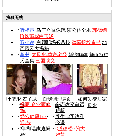
搜狐无线
听相声
|
马三立逗你玩
济公传全本
郭德纲-
珍珠翡翠白玉汤
听小说
|
白领职场必杀技
盗墓挖坟奇书
地
产风云大揭秘
新书
|
大风水-黄帝宅经
新锐解读
都市特种
兵全集
三国演义
叶倩彤-奉子成
自我调理肩劲
如何改变居家
禅商-企业家修
心态改变命运
婚
腰
风水
炼!
解析
经穴健康1点
养生12字诀孔
通-头
令谦
禅-和谐家庭揭
<道德经>的大
秘!
智慧