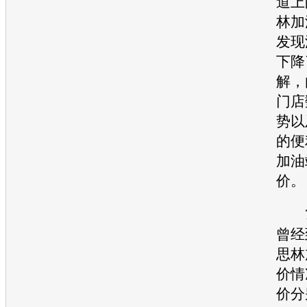
道上
林加
发现
下降
解，
门店
势以
的便
加油
价。
7
曾经
思林
价
情
价分