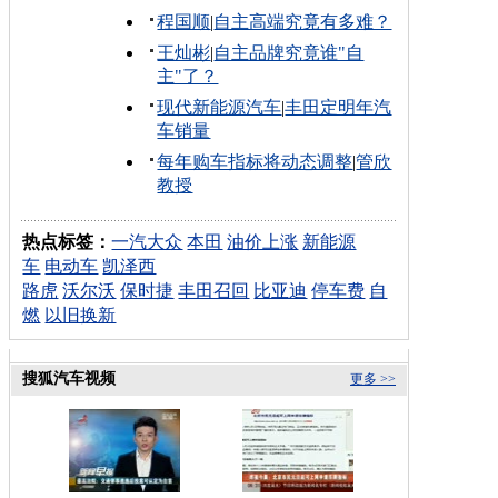
程国顺
|
自主高端究竟有多难？
王灿彬
|
自主品牌究竟谁"自
主"了？
现代新能源汽车
|
丰田定明年汽
车销量
每年购车指标将动态调整
|
管欣
教授
热点标签：
一汽大众
本田
油价上涨
新能源
车
电动车
凯泽西
路虎
沃尔沃
保时捷
丰田召回
比亚迪
停车费
自
燃
以旧换新
搜狐汽车视频
更多 >>