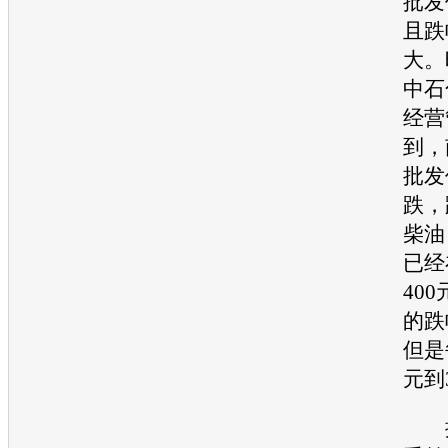
批发
且跌
大。
中石
经营
到，
批发
跌，
柴油
已经
40
的跌
但是
元到
据