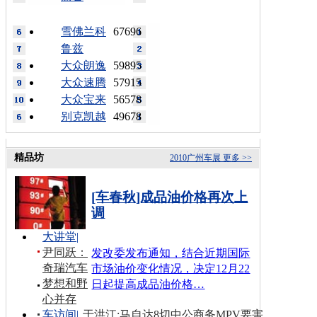
雪佛兰科
67696
鲁兹
大众朗逸
59895
大众速腾
57915
大众宝来
56578
别克凯越
49678
精品坊
2010广州车展
更多 >>
[车春秋]成品油价格再次上
调
大讲堂
|
尹同跃：
发改委发布通知，结合近期国际
奇瑞汽车
市场油价变化情况，决定12月22
梦想和野
日起提高成品油价格…
心并存
车访间
|
于洪江:马自达8切中公商务MPV要害