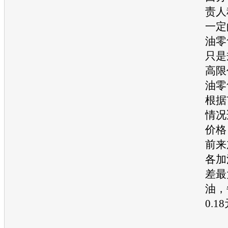
责人
一定
油零
只是
高限
油零
根据
情况
价格
前来
各加
差最
油
，
0.1