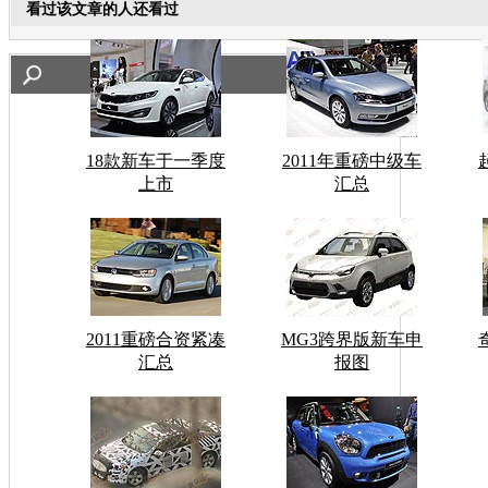
看过该文章的人还看过
18款新车于一季度
2011年重磅中级车
上市
汇总
2011重磅合资紧凑
MG3跨界版新车申
汇总
报图