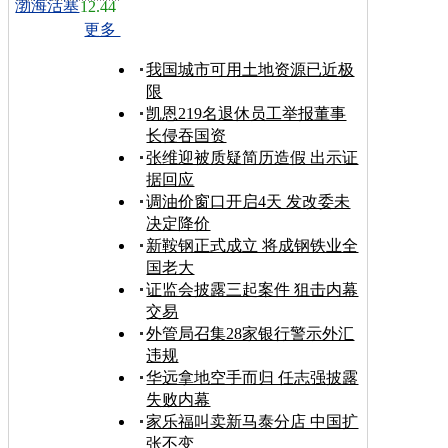
渤海活塞
12.44
更多
我国城市可用土地资源已近极
限
凯恩219名退休员工举报董事
长侵吞国资
张维迎被质疑简历造假 出示证
据回应
调油价窗口开启4天 发改委未
决定降价
新鞍钢正式成立 将成钢铁业全
国老大
证监会披露三起案件 狙击内幕
交易
外管局召集28家银行警示外汇
违规
华远拿地空手而归 任志强披露
失败内幕
家乐福叫卖新马泰分店 中国扩
张不变