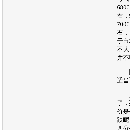
680
右，
700
右，
于市
不大
并不
限
适当
批
了，
价是
跌呢
西分