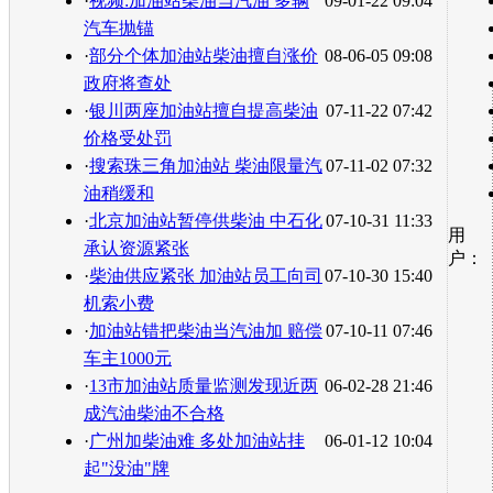
·
视频:加油站柴油当汽油 多辆
09-01-22 09:04
汽车抛锚
·
部分个体加油站柴油擅自涨价
08-06-05 09:08
政府将查处
·
银川两座加油站擅自提高柴油
07-11-22 07:42
价格受处罚
·
搜索珠三角加油站 柴油限量汽
07-11-02 07:32
油稍缓和
·
北京加油站暂停供柴油 中石化
07-10-31 11:33
用
承认资源紧张
户：
·
柴油供应紧张 加油站员工向司
07-10-30 15:40
机索小费
·
加油站错把柴油当汽油加 赔偿
07-10-11 07:46
车主1000元
·
13市加油站质量监测发现近两
06-02-28 21:46
成汽油柴油不合格
·
广州加柴油难 多处加油站挂
06-01-12 10:04
起"没油"牌