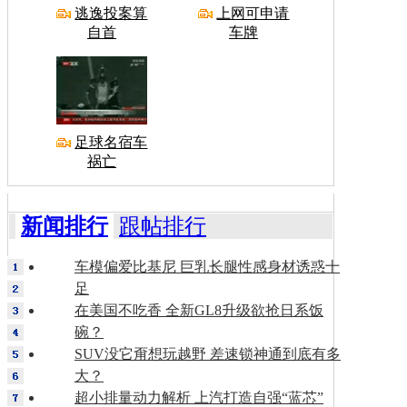
逃逸投案算
上网可申请
自首
车牌
足球名宿车
祸亡
新闻排行
跟帖排行
车模偏爱比基尼 巨乳长腿性感身材诱惑十
足
在美国不吃香 全新GL8升级欲抢日系饭
碗？
SUV没它甭想玩越野 差速锁神通到底有多
大？
超小排量动力解析 上汽打造自强“蓝芯”