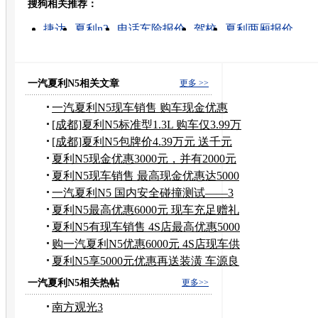
搜狗相关推荐：
转发至：
捷达
夏利n3
电话车险报价
驾校
夏利两厢报价
奥迪a4l价格
吉利金刚价格
宝马最新x3车型
捷达汽
一汽大众捷达
一汽夏利N5相关文章
更多 >>
一汽夏利N5现车销售 购车现金优惠
3000元
[成都]夏利N5标准型1.3L 购车仅3.99万
元
[成都]夏利N5包牌价4.39万元 送千元
装饰
夏利N5现金优惠3000元，并有2000元
礼包
夏利N5现车销售 最高现金优惠达5000
元
一汽夏利N5 国内安全碰撞测试——3
星
夏利N5最高优惠6000元 现车充足赠礼
包
夏利N5有现车销售 4S店最高优惠5000
元
购一汽夏利N5优惠6000元 4S店现车供
应
夏利N5享5000元优惠再送装潢 车源良
好
一汽夏利N5相关热帖
更多>>
南方观光3