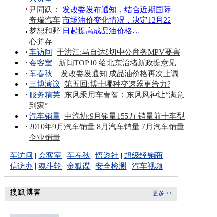
尹同跃：
发改委发布通知，结合近期国际
奇瑞汽车
市场油价变化情况，决定12月22
梦想和野
日起提高成品油价格…
心并存
车访间
|
于洪江:马自达8切中公商务MPV要害
会客室
|
新闻TOP10 给北京治堵新政提意见
车春秋
|
发改委发通知 成品油价格再次上调
三博演议
|
第五回:博士哪种变速器更给力?
服务精英
|
东风乘用车曹智：东风风神让“满意
到家”
汽车销量
|
中汽协:9月销量155万 销量前十车型
2010年9月汽车销量
8月汽车销量
7月汽车销量
企业销量
车访间
|
会客室
|
车春秋
|
悟透社
|
超级经销商
信访办
|
魂斗轮
|
金狐谍
|
安全检测
|
汽车视频
更多 >>