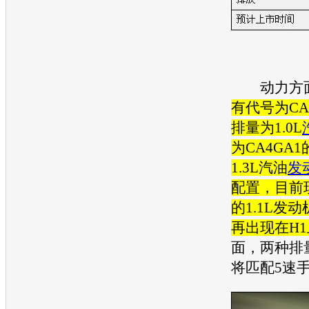
动力方
有代号为CA
排量为1.0L
为CA4GA
1.3L
汽油
发
配置，目前
的1.1L
发动
再出现在H1
面，两种排
将匹配5速