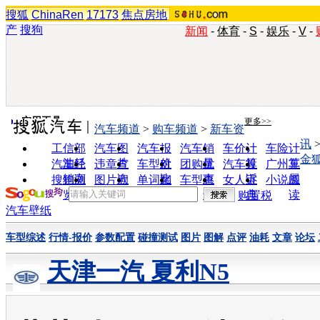
搜狐
ChinaRen
17173
焦点房地
产
搜狗
新闻
-
体育
-
S
-
娱乐
-
V
-
实用工具
更多>>
汽车频道
>
购车频道
>
新车资
讯
工信部
汽车图
汽车报
汽车销
车价计
车险计
金
油耗
片
价
量
算
算
汽车经
违章查
车型对
团购优
汽车投
广州车
销商
询
比
惠
诉
展
搜狗浏
图片欣
单词翻
车型查
女人宝
小说阅
览器
赏
译
询
典
读
购置税
汽车壁纸
车型综述
行情-报价
参数配置
碰撞测试
图片
图解
点评
油耗
文章
论坛
天津一汽 夏利N5