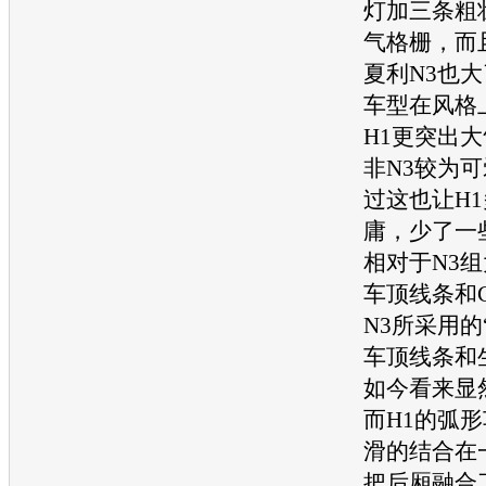
灯加三条粗
气格栅，而
夏利N3
也大
车型
在风格
H1更突出
非N3较为
过这也让H
庸，少了一
相对于N3
车顶线条和
N3所采用的
车顶线条和
如今看来显
而H1的弧
滑的结合在
把后厢融合