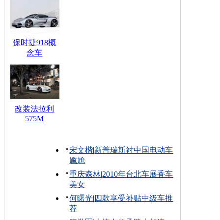
保时捷918概
念车
改装法拉利
575M
宋文楷
|
新普瑞斯衬中国电动车
尴尬
重庆森林
|
2010年台北车展香车
美女
何曙光
|
四款享受补贴中级车推
荐