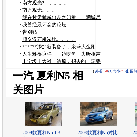
南方观光2。。。。。
南方观光。。。。。
我在甘肃武威出差之印象——满城尽
是夏利出租车
我曾经最怀念的论坛
告别贴
顺义汉石桥湿地。。。。
******添加新装备了，泉盛大金刚
******
人生难得这样：一边吃鱼一边听相声
丰宁坝上大滩，沽原，想去的一定要
看，看了不后悔
(
外观
320
张
内饰
248
张
图
一汽 夏利N5 相
关图片
2009款夏利N5 1.3L
2009款夏利N5对比
2