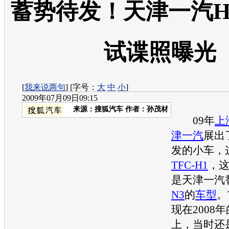
蓄势待发！天津一汽H
试谍照曝光
[
我来说两句
] [字号：
大
中
小
]
2009年07月09日09:15
来源：
搜狐汽车
作者：孙茂材
09年
上
津一汽
展出
发的小车，
TFC-H1
，
是
天津一汽
N3
的
车型
。
现在2008年
上，当时还