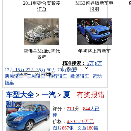
2011重磅合资紧凑
MG3跨界版新车申
汇总
报图
雪佛兰Malibu替代
年初将上市新车
景程
车型搜索：
精准搜索：
5万
8万
12万
15万
22万
35万
50万
70万以上
两厢轿车
|
三厢轿车
|
旅行轿车
|
敞篷轿车
|
运动
轿车
车型大全
>
一汽
>
夏
有奖报错
利N5
评分：
71.1
分
844
人已
评
价格：
4.39-5.19万元
图片
867
张
文章
180
篇