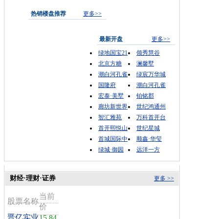
热销楼盘推荐
更多>>
最新开盘
更多>>
绿地国宝21
领秀慧谷
北京方糖
澜馨墅
潮白河孔雀
绿宸万华城
国隆府
潮白河孔雀
宏泰·美墅
铂铭郡
廊坊新世界
世纪鸿通州
智汇雅苑
万科首开台
首开熙悦山
世纪星城
首城国际中
顺鑫·华玺
绿城·御园
远洋一方
财经·理财·证券
更多 >>
当前
股票名称
价
晋亿实业
15.84