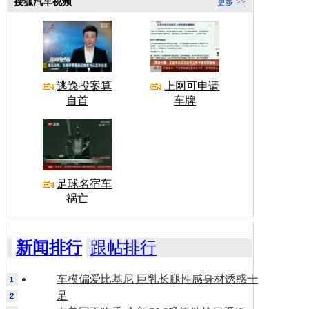
搜狐汽车视频
更多 >>
逃逸投案算
上网可申请
自首
车牌
足球名宿车
祸亡
新闻排行
跟帖排行
车模偏爱比基尼 巨乳长腿性感身材诱惑十
足