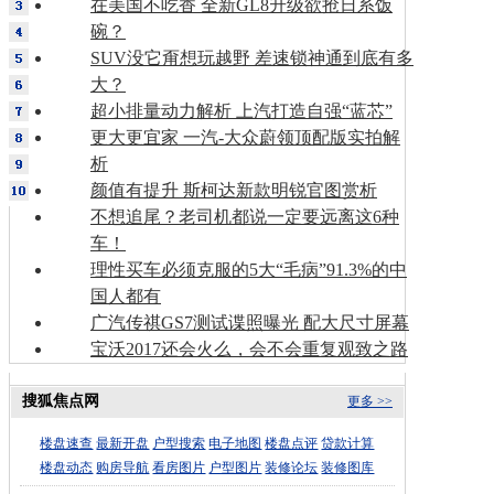
在美国不吃香 全新GL8升级欲抢日系饭
碗？
SUV没它甭想玩越野 差速锁神通到底有多
大？
超小排量动力解析 上汽打造自强“蓝芯”
更大更宜家 一汽-大众蔚领顶配版实拍解
析
颜值有提升 斯柯达新款明锐官图赏析
不想追尾？老司机都说一定要远离这6种
车！
理性买车必须克服的5大“毛病”91.3%的中
国人都有
广汽传祺GS7测试谍照曝光 配大尺寸屏幕
宝沃2017还会火么，会不会重复观致之路
搜狐焦点网
更多 >>
楼盘速查
最新开盘
户型搜索
电子地图
楼盘点评
贷款计算
楼盘动态
购房导航
看房图片
户型图片
装修论坛
装修图库