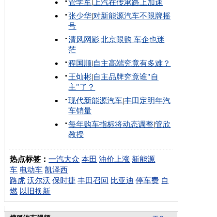
管学军
|
上汽在传承路上加速
张少华
|
对新能源汽车不限牌摇
号
清风网影
|
北京限购 车企也迷
茫
程国顺
|
自主高端究竟有多难？
王灿彬
|
自主品牌究竟谁"自
主"了？
现代新能源汽车
|
丰田定明年汽
车销量
每年购车指标将动态调整
|
管欣
教授
热点标签：
一汽大众
本田
油价上涨
新能源
车
电动车
凯泽西
路虎
沃尔沃
保时捷
丰田召回
比亚迪
停车费
自
燃
以旧换新