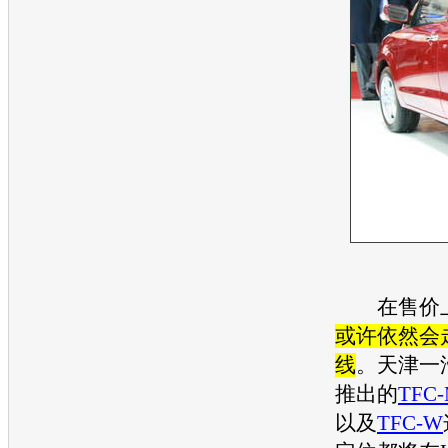
在售价
或许依然会
线
。
天津一
推出的
TFC
以及
TFC-W