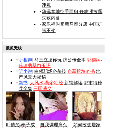
违规
华远拿地空手而归 任志强披露
失败内幕
家乐福叫卖新马泰分店 中国扩
张不变
搜狐无线
听相声
|
马三立逗你玩
济公传全本
郭德纲-
珍珠翡翠白玉汤
听小说
|
白领职场必杀技
盗墓挖坟奇书
地
产风云大揭秘
新书
|
大风水-黄帝宅经
新锐解读
都市特种
兵全集
三国演义
叶倩彤-奉子成
自我调理肩劲
如何改变居家