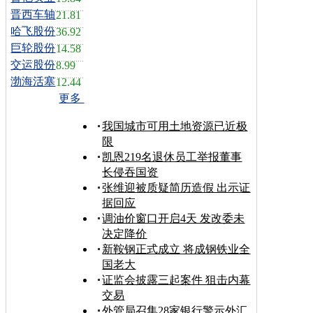
晋西车轴
21.81
哈飞股份
36.92
巨轮股份
14.58
交运股份
8.99
渤海活塞
12.44
更多
我国城市可用土地资源已近极
限
凯恩219名退休员工举报董事
长侵吞国资
张维迎被质疑简历造假 出示证
据回应
调油价窗口开启4天 发改委未
决定降价
新鞍钢正式成立 将成钢铁业全
国老大
证监会披露三起案件 狙击内幕
交易
外管局召集28家银行警示外汇