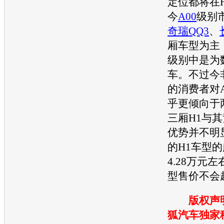
定位都将在
今
A00
级别
奇瑞QQ3
、
厢
车型
为主
级别中是为
车。不过今
的消费者对
乎更倾向于
三厢H1与
优势并不明
的H1
车型
的
4.28万元左
型
售价不会
版权声
狐汽车独家