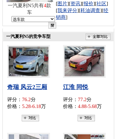
[
图片
][
资讯
][
报价
][
社区
]
一汽夏利N5共有
4
款
[
我来评分
][
耗油调查
][
经
车
销商
]
一汽夏利N5的竞争车型
奇瑞 风云2三厢
江淮 同悦
评分：
76.2
分
评分：
77.2
分
价格：
5.28-6.18
万
价格：
4.88-5.68
万