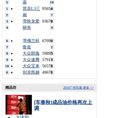
嘉
莲花L3三
95654
厢
雪铁龙爱
93670
丽舍
雪佛兰科
67696
鲁兹
大众朗逸
59895
大众速腾
57915
大众宝来
56578
别克凯越
49678
精品坊
2010广州车展
更多 >>
[车春秋]成品油价格再次上
调
大讲堂
|