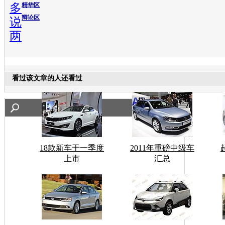
多
精华区
辩论区
说
两
看过该文章的人还看过
18款新车于一季度
2011年重磅中级车
上市
汇总