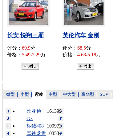
长安 悦翔三厢
英伦汽车 金刚
评分：
69.9
分
评分：
68.5
分
价格：
5.49-7.29
万
价格：
4.68-5.18
万
微型
小型
紧凑
中型
中大型
豪华型
SUV
比亚迪
161399
G3
标致408
109973
雪铁龙世
103534