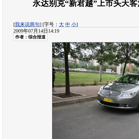
永达别克“新君越”上市头天客
[
我来说两句
] [字号：
大
中
小
]
2009年07月14日14:19
作者：综合报道