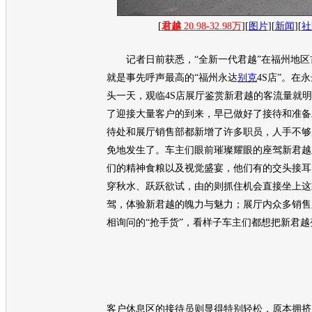
[
君越
20.98-32.98万
][
图片
][
新闻
][
社
记者日前获悉，“全新一代
君越
”在福州地
就是事先呼声最高的“福州永达
别克
4S店”。在
头一天，观临4S店展厅鉴赏
新君越
的客流量就明
了迎接大量客户的到来，早已做好了接待和准备
待处和展厅销售部都新增了许多职员，人手不够
免地发生了。车主们眼前璀璨耀眼的座驾
新君越
们的精神食粮以及视觉盛宴，他们有的交头接耳
穿秋水、跃跃欲试，由的则抓住机会直接坐上这
驾，体验
新君越
的魄力与魅力；展厅内众多销售
相询问的“抢手货”，看样子车主们都想把
新君越
客户休息区的接待员则显得特别轻松，原本拥挤