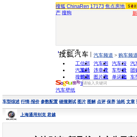
搜狐
ChinaRen
17173
焦点房地
产
搜狗
实用工具
汽车频道
>
购车频
工信部
汽车图
汽车报
汽
油耗
片
价
汽车经
违章查
车型对
团
销商
询
比
搜狗浏
图片欣
单词翻
车
览器
赏
译
汽车壁纸
车型综述
行情-报价
参数配置
碰撞测试
图片
图解
点评
保养
油耗
文章
上海通用别克 君越