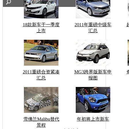
18款新车于一季度
2011年重磅中级车
上市
汇总
2011重磅合资紧凑
MG3跨界版新车申
汇总
报图
雪佛兰Malibu替代
年初将上市新车
景程