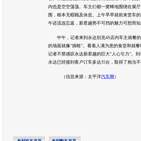
内也是空空荡荡。车主们都一窝蜂地围绕在展厅
围，根本无暇顾及休息。上午早早就前来赏车的
午还流连忘返，
新君越
势不可挡的魅力可想而知
中午，记者来到永达
别克
4S店内车主就餐
的场面就像“插蛏”。看着人满为患的食堂和就
记者不禁感叹永达
新君越
的巨大“人心引力”。
永达已经接到客户订车多达35台，取得了相当
（信息来源：太平洋
汽车网
）