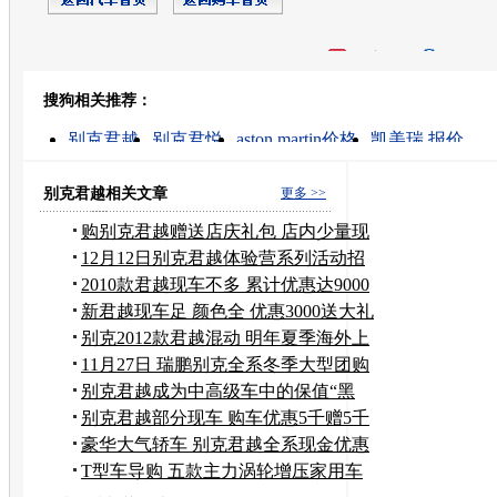
开心网
人人网
豆瓣
搜狗相关推荐：
转发至：
别克君越
别克君悦
aston martin价格
凯美瑞 报价
君越这车好吗
别克汽车
别克君越最新价格
别克汽
通用别克
别克君威
别克君越相关文章
更多 >>
购别克君越赠送店庆礼包 店内少量现
车
12月12日别克君越体验营系列活动招
募中
2010款君越现车不多 累计优惠达9000
元
新君越现车足 颜色全 优惠3000送大礼
包
别克2012款君越混动 明年夏季海外上
市
11月27日 瑞鹏别克全系冬季大型团购
活动
别克君越成为中高级车中的保值“黑
马”
别克君越部分现车 购车优惠5千赠5千
装具
豪华大气轿车 别克君越全系现金优惠
1万
T型车导购 五款主力涡轮增压家用车