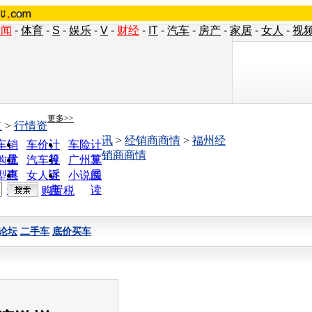
新闻
-
体育
-
S
-
娱乐
-
V
-
财经
-
IT
-
汽车
-
房产
-
家居
-
女人
-
视
更多>>
道
>
行情资
讯
>
经销商商情
>
福州经
车销
车价计
车险计
销商商情
量
算
算
购优
汽车投
广州车
惠
诉
展
型查
女人宝
小说阅
询
典
读
购置税
论坛
二手车
底价买车