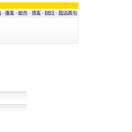
频
-
播客
-
邮件
-
博客
-
BBS
-
我说两句