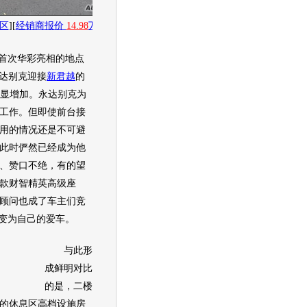
区
][
经销商报价
14.98
万起
]
区首次华彩亮相的地点
永达
别克
迎接
新君越
的
显增加。永达
别克
为
工作。但即使前台接
用的情况还是不可避
此时俨然已经成为他
、赞口不绝，有的望
款财智精英高级座
顾问也成了车主们竞
变为自己的爱车。
与此形
成鲜明对比
的是，二楼
的休息区高档设施房