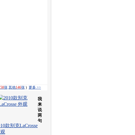
158
张
其他
146
张
)
更多 >>
我
来
说
两
句
010款别克LaCrosse
外观