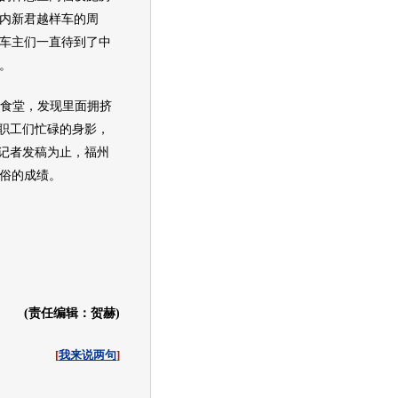
内
新君越
样车的周
车主们一直待到了中
。
的食堂，发现里面拥挤
餐职工们忙碌的身影，
到记者发稿为止，福州
不俗的成绩。
(责任编辑：贺赫)
[
我来说两句
]