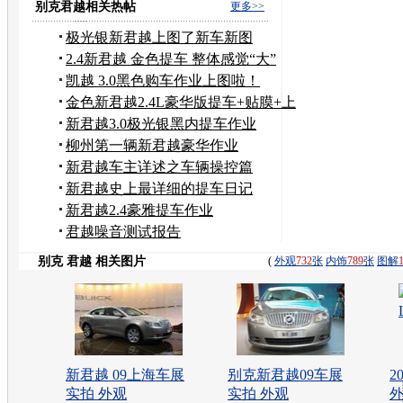
型
别克君越相关热帖
更多>>
极光银新君越上图了新车新图
新...........
2.4新君越 金色提车 整体感觉“大”
凯越 3.0黑色购车作业上图啦！
金色新君越2.4L豪华版提车+贴膜+上
牌作业
新君越3.0极光银黑内提车作业
柳州第一辆新君越豪华作业
新君越车主详述之车辆操控篇
新君越史上最详细的提车日记
新君越2.4豪雅提车作业
君越噪音测试报告
别克 君越 相关图片
(
外观
732
张
内饰
789
张
图解
新君越 09上海车展
别克新君越09车展
2
实拍 外观
实拍 外观