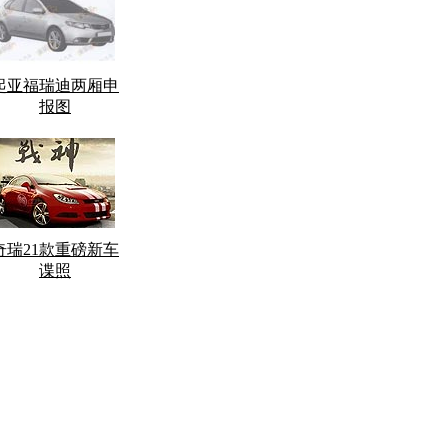
起亚福瑞迪两厢申
报图
奇瑞21款重磅新车
谍照