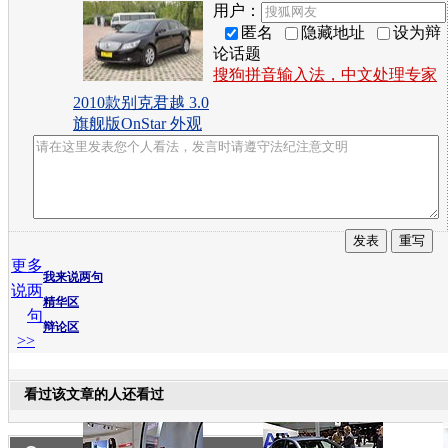
用户：
匿名
隐藏地址
设为辩
论话题
搜狗拼音输入法，中文处理专家
2010款别克君越 3.0
旗舰版OnStar 外观
更多
我来说两句
说两
精华区
句
辩论区
>>
看过该文章的人还看过