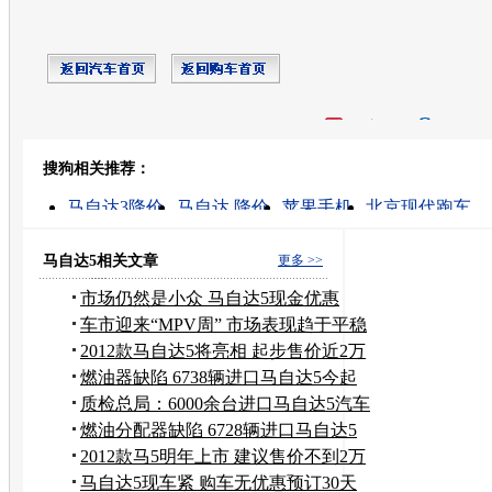
开心网
人人网
豆瓣
搜狗相关推荐：
转发至：
马自达3降价
马自达 降价
苹果手机
北京现代跑车
进口车的关税是多少
进口马自达3价格
马自达3 降价
马自达2
长安马自达
团购优惠
马自达5相关文章
更多 >>
市场仍然是小众 马自达5现金优惠
5000元
车市迎来“MPV周” 市场表现趋于平稳
2012款马自达5将亮相 起步售价近2万
美元
燃油器缺陷 6738辆进口马自达5今起
召回
质检总局：6000余台进口马自达5汽车
召回
燃油分配器缺陷 6728辆进口马自达5
召回
2012款马5明年上市 建议售价不到2万
美元
马自达5现车紧 购车无优惠预订30天