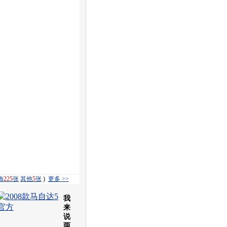
饰
225
张
其他
5
张
)
更多 >>
我
来
说
两