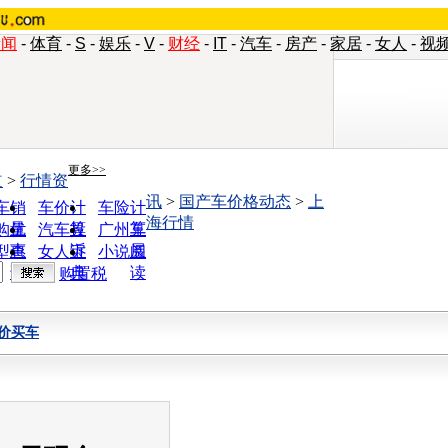
新闻
-
体育
-
S
-
娱乐
-
V
-
财经
-
IT
-
汽车
-
房产
-
家居
-
女人
-
视
更多>>
道
>
行情资
讯
>
国产车价格动态
>
上
车销
车价计
车险计
海行情
量
算
算
购优
汽车投
广州车
惠
诉
展
型查
女人宝
小说阅
询
典
读
购置税
价买车