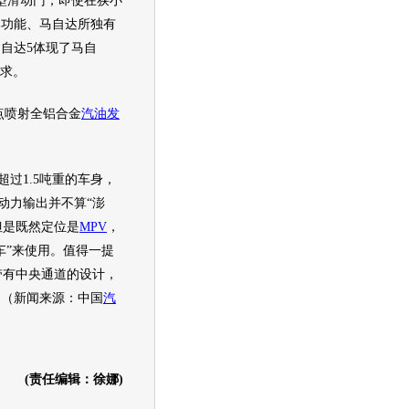
型滑动门，即使在狭小
部功能、
马自达
所独有
自达5
体现了
马自
诉求。
多点喷射全铝合金
汽油
发
超过1.5吨重的车身，
动力输出并不算“澎
但是既然定位是
MPV
，
车”来使用。值得一提
带有中央通道的设计，
。（新闻来源：中国
汽
(责任编辑：徐娜)