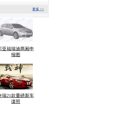
更多 >>
起亚福瑞迪两厢申
报图
奇瑞21款重磅新车
谍照