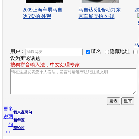
2009上海车展马自
马自达5混合动力东
2
达5实拍 外观
京车展实拍 外观
马
用户：
匿名
隐藏地址
设为辩论话题
搜狗拼音输入法，中文处理专家
更多
我来说两句
说两
精华区
句
辩论区
>>