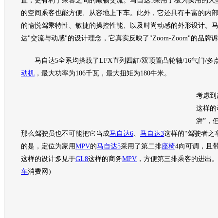
置，更有利于乘客之间的顺畅交流。
马自达5
采用了极为实用的大
的空间乘客也能方便、从容地上下车。此外，它还具有丰富的内
的愉悦驾乘特性、敏捷的操控性能、以及时尚动感的外形设计。
马
达
"交流与动感"的设计理念，它真实反映了"Zoom-Zoom"的品牌
马自达5
全系均搭载了LFX直列四缸/双顶置凸轮轴/16气门/
动机
，最大功率为106千瓦，最大扭矩为180牛米。
考虑到
这样的
湃”，
那么驾驶员也不可能把它当成
马自达6
、
马自达3
这样的“驾驶者之
的是，定位为家用
MPV
的
马自达5
采用了第二排
座椅
4向可调，且
这样的设计多见于
GL8
这样的商务
MPV
，方便第三排乘客的进出
车
消费网）