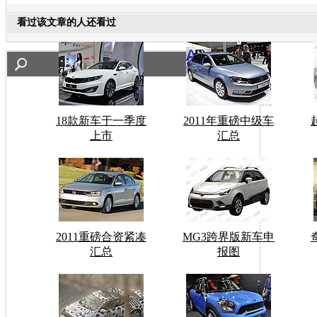
看过该文章的人还看过
18款新车于一季度
2011年重磅中级车
上市
汇总
2011重磅合资紧凑
MG3跨界版新车申
汇总
报图