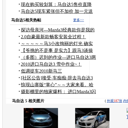
提车
现在购买较划算：马自达5售价直降
1.5万
马自达5现车紧张但不加价 加一元送
全保
马自达5相关热帖
更多>>
探访母亲河---Mazda3经典款你是我的
骄傲郑州
2.0自豪最新款畅客安装全过程！
～～～～～马3小改绚丽的灯光 确实
漂亮～～～～
【爷挑的不是事 是实力】跟马3谈操
控，你们才刚上路
（多图）迟到的作业---进口马自达3两
厢
2010进口马自达3 雪中作业~！
低调提车2010新马三
[社区公告]接受·车痴痴·辞去马自达3
论坛斑竹职务
惊现山寨版“掌心”～～大家来看。哈
哈。
摄影棚里的独家爆料： 进口Mazda3闪
花了
马自达 5 相关图片
(
外观
187
张
内