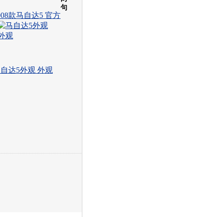
句
008款马自达5 官方
自达5外观 外观