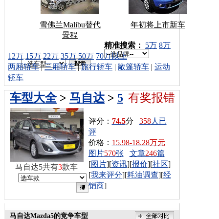
雪佛兰Malibu替代
年初将上市新车
景程
车型搜索：
精准搜索：
5万
8万
12万
15万
22万
35万
50万
70万以上
两厢轿车
|
三厢轿车
|
旅行轿车
|
敞篷轿车
|
运动
轿车
车型大全
>
马自达
>
5
有奖报错
评分：
74.5
分
358
人已
评
价格：
15.98-18.28万元
图片
570
张
文章
246
篇
[
图片
][
资讯
][
报价
][
社区
]
马自达5共有
3
款车
[
我来评分
][
耗油调查
][
经
销商
]
马自达Mazda5的竞争车型