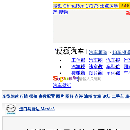
搜狐
ChinaRen
17173
焦点房地
产
搜狗
实用工具
汽车频道
>
购车频
工信部
汽车图
汽车报
汽
油耗
片
价
汽车经
违章查
车型对
团
销商
询
比
搜狗浏
图片欣
单词翻
车
览器
赏
译
汽车壁纸
车型综述
行情-报价
参数配置
图片
图解
点评
油耗
文章
论坛
二手车
底
进口马自达 Mazda5