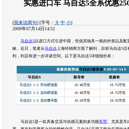
实惠进口车 马自达5全系优惠25
[
我来说两句
] [字号：
大
中
小
]
2009年07月14日14:52
马自达5
以进口方式引进中国，凭借其独具一格的外形以及配
睐。近日，笔者从
马自达
上海经销商方面了解到，目前
马自达5
仅
利，到店有进一步详谈空间。以下是
马自达5
详细报价表：
马自达5
是一款具备交流与动感元素的多功能
车型
。尤其是车