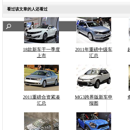
看过该文章的人还看过
18款新车于一季度
2011年重磅中级车
上市
汇总
2011重磅合资紧凑
MG3跨界版新车申
汇总
报图