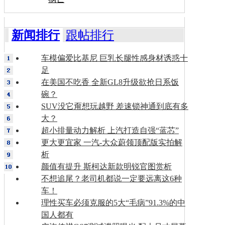
新闻排行
跟帖排行
车模偏爱比基尼 巨乳长腿性感身材诱惑十
足
在美国不吃香 全新GL8升级欲抢日系饭
碗？
SUV没它甭想玩越野 差速锁神通到底有多
大？
超小排量动力解析 上汽打造自强“蓝芯”
更大更宜家 一汽-大众蔚领顶配版实拍解
析
颜值有提升 斯柯达新款明锐官图赏析
不想追尾？老司机都说一定要远离这6种
车！
理性买车必须克服的5大“毛病”91.3%的中
国人都有