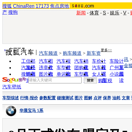
搜狐
ChinaRen
17173
焦点房地
产
搜狗
新闻
-
体育
-
S
-
娱乐
-
V
-
实用工具
更多>>
汽车频道
>
购车频道
>
新车资
讯
工信部
汽车图
汽车报
汽车销
车价计
车险计
金
油耗
片
价
量
算
算
汽车经
违章查
车型对
团购优
汽车投
广州车
销商
询
比
惠
诉
展
搜狗浏
图片欣
单词翻
车型查
女人宝
小说阅
览器
赏
译
询
典
读
购置税
汽车壁纸
车型综述
行情-报价
参数配置
碰撞测试
图片
图解
点评
保养
油耗
文章
华晨宝马 5系