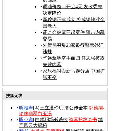
据回应
调油价窗口开启4天 发改委未
决定降价
新鞍钢正式成立 将成钢铁业全
国老大
证监会披露三起案件 狙击内幕
交易
外管局召集28家银行警示外汇
违规
华远拿地空手而归 任志强披露
失败内幕
家乐福叫卖新马泰分店 中国扩
张不变
搜狐无线
听相声
|
马三立逗你玩
济公传全本
郭德纲-
珍珠翡翠白玉汤
听小说
|
白领职场必杀技
盗墓挖坟奇书
地
产风云大揭秘