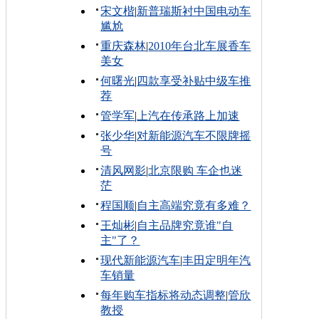
宋文楷
|
新普瑞斯衬中国电动车
尴尬
重庆森林
|
2010年台北车展香车
美女
何曙光
|
四款享受补贴中级车推
荐
管学军
|
上汽在传承路上加速
张少华
|
对新能源汽车不限牌摇
号
清风网影
|
北京限购 车企也迷
茫
程国顺
|
自主高端究竟有多难？
王灿彬
|
自主品牌究竟谁"自
主"了？
现代新能源汽车
|
丰田定明年汽
车销量
每年购车指标将动态调整
|
管欣
教授