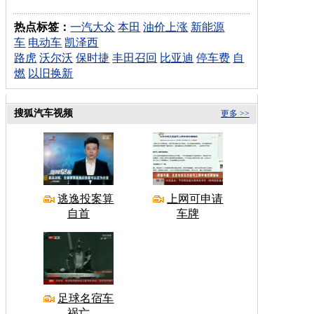
热点标签：
一汽大众
本田
油价上涨
新能源
车
电动车
凯泽西
路虎
沃尔沃
保时捷
丰田召回
比亚迪
停车费
自
燃
以旧换新
搜狐汽车视频
更多 >>
逃逸投案算
上网可申请
自首
车牌
足球名宿车
祸亡