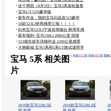
市价格有奖竞猜
这个周四（8月5日）宝马5系加长版售
价对外发布
宝马GT-535i豪华版
新车作业，我的宝马闪晶灰523豪华
版，多图。
10款523LI使用感受汇报！！！！
白色宝马523LI宁波自驾烟台 附用车感
受
新车报到~宝马530Li 2000公里 回馈
523领先提车详细作业 2200公里感受
大饱眼福 宝马5系和5系GT路试谍照齐
曝光
(
外观
1112
张
内饰
1612
张
图解
宝马 5系 相关图
片
2010款宝马528Li试
2010款宝马528Li试
2
驾 外观
驾 外观
华