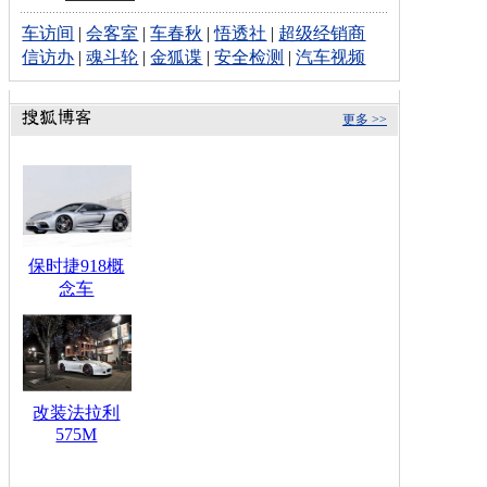
车访间
|
会客室
|
车春秋
|
悟透社
|
超级经销商
信访办
|
魂斗轮
|
金狐谍
|
安全检测
|
汽车视频
更多 >>
保时捷918概
念车
改装法拉利
575M