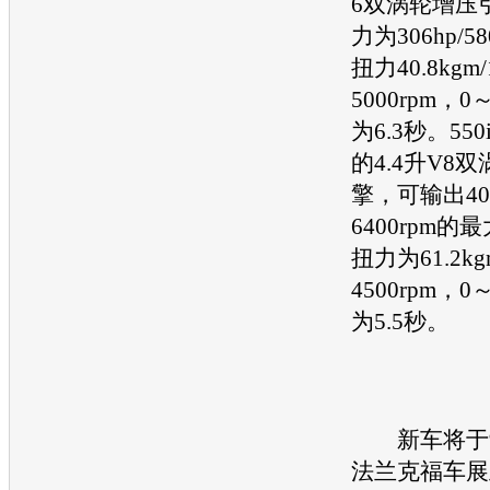
6双涡轮增压
力为306hp/5
扭力40.8kgm/
5000rpm，0
为6.3秒。55
的4.4升V8
擎，可输出407
6400rpm
扭力为61.2kg
4500rpm，0
为5.5秒。
新车将于9
法兰克福车展