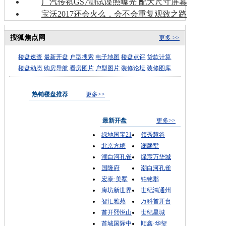
广汽传祺GS7测试谍照曝光 配大尺寸屏幕
宝沃2017还会火么，会不会重复观致之路
搜狐焦点网
更多 >>
楼盘速查
最新开盘
户型搜索
电子地图
楼盘点评
贷款计算
楼盘动态
购房导航
看房图片
户型图片
装修论坛
装修图库
热销楼盘推荐
更多>>
最新开盘
更多>>
绿地国宝21
领秀慧谷
北京方糖
澜馨墅
潮白河孔雀
绿宸万华城
国隆府
潮白河孔雀
宏泰·美墅
铂铭郡
廊坊新世界
世纪鸿通州
智汇雅苑
万科首开台
首开熙悦山
世纪星城
首城国际中
顺鑫·华玺