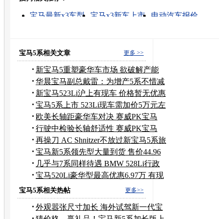
宝马最新x3车型
宝马x3新车上市
电动汽车报价
吉利自由舰最新报价
宝马的图片
宝马x3频道
宝马x3 美国价格
09款宝马7系
宝马5系谍照
宝马5系
宝马5系相关文章
更多 >>
新宝马5重塑豪华车市场 欲破解产能
困局
华晨宝马副总戴雷：为增产5系不惜减
产3系
新宝马523Li沪上有现车 价格暂无优惠
宝马5系上市 523Li现车需加价5万元左
右
欧美长轴距豪华车对决 赛威PK宝马
528Li
行驶中检验长轴舒适性 赛威PK宝马
528Li
再操刀 AC Shnitzer不放过新宝马5系旅
行版
宝马新5系领先型大量到货 售价44.96
万元
几乎与7系同样待遇 BMW 528Li行政
+激情
宝马520Li豪华型最高优惠6.97万 有现
车
宝马5系相关热帖
更多>>
外观嚣张尺寸加长 海外试驾新一代宝
马5系535i
猜价格，赢礼品！宝马新5系加长版上