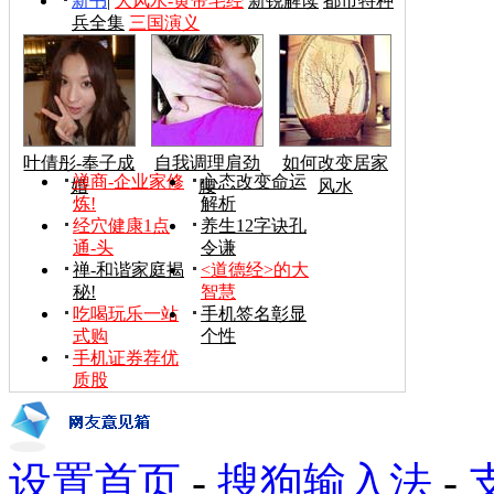
新书
|
大风水-黄帝宅经
新锐解读
都市特种
兵全集
三国演义
叶倩彤-奉子成
自我调理肩劲
如何改变居家
禅商-企业家修
心态改变命运
婚
腰
风水
炼!
解析
经穴健康1点
养生12字诀孔
通-头
令谦
禅-和谐家庭揭
<道德经>的大
秘!
智慧
吃喝玩乐一站
手机签名彰显
式购
个性
手机证券荐优
质股
设置首页
-
搜狗输入法
-