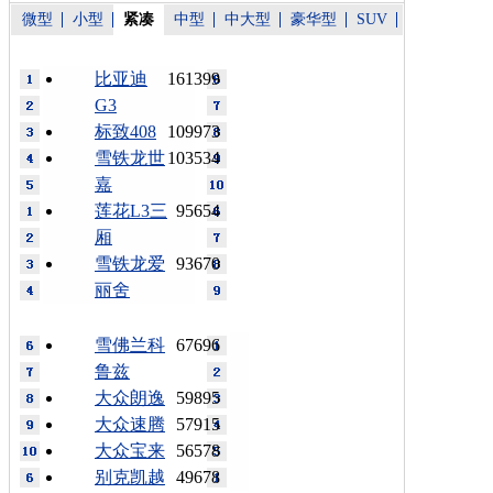
微型
小型
紧凑
中型
中大型
豪华型
SUV
比亚迪
161399
G3
标致408
109973
雪铁龙世
103534
嘉
莲花L3三
95654
厢
雪铁龙爱
93670
丽舍
雪佛兰科
67696
鲁兹
大众朗逸
59895
大众速腾
57915
大众宝来
56578
别克凯越
49678