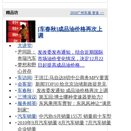
精品坊
2010广州车展
更多 >>
[车春秋]成品油价格再次上
调
大讲堂
|
尹同跃：
发改委发布通知，结合近期国际
奇瑞汽车
市场油价变化情况，决定12月22
梦想和野
日起提高成品油价格…
心并存
车访间
|
于洪江:马自达8切中公商务MPV要害
会客室
|
新闻TOP10 给北京治堵新政提意见
车春秋
|
发改委发通知 成品油价格再次上调
三博演议
|
第五回:博士哪种变速器更给力?
服务精英
|
东风乘用车曹智：东风风神让“满意
到家”
汽车销量
|
中汽协:9月销量155万 销量前十车型
2010年9月汽车销量
8月汽车销量
7月汽车销量
企业销量