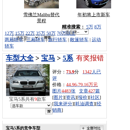
雪佛兰Malibu替代
年初将上市新车
景程
车型搜索：
精准搜索：
5万
8万
12万
15万
22万
35万
50万
70万以上
两厢轿车
|
三厢轿车
|
旅行轿车
|
敞篷轿车
|
运动
轿车
车型大全
>
宝马
>
5系
有奖报错
评分：
73.9
分
1342
人已
评
价格：
44.96-79.16万元
图片
4483
张
文章
427
篇
[
图片
][
资讯
][
报价
][
社区
]
宝马5系共有
9
款车
[
我来评分
][
耗油调查
][
经
销商
]
宝马5系的竞争车型