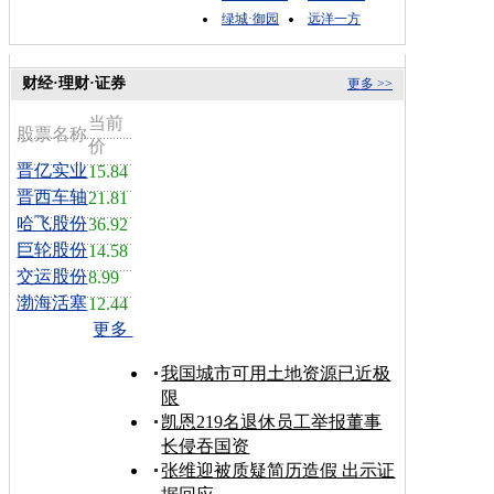
绿城·御园
远洋一方
财经·理财·证券
更多 >>
当前
股票名称
价
晋亿实业
15.84
晋西车轴
21.81
哈飞股份
36.92
巨轮股份
14.58
交运股份
8.99
渤海活塞
12.44
更多
我国城市可用土地资源已近极
限
凯恩219名退休员工举报董事
长侵吞国资
张维迎被质疑简历造假 出示证