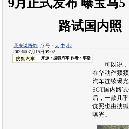
9月正式发布 曝宝马5
路试国内照
[
我来说两句
] [字号：
大
中
小
]
2009年07月15日09:02
来源：
搜狐汽车
作者：李浩
可以说，近
在华动作频频
汽车连续曝光
5GT国内路
后，一款几乎无
谍照也由搜狐
曝光。