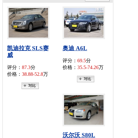
凯迪拉克 SLS赛
奥迪 A6L
威
评分：
69.5
分
评分：
87.3
分
价格：
35.5-74.26
万
价格：
38.88-52.8
万
沃尔沃 S80L