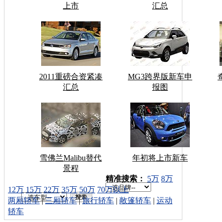
上市
汇总
2011重磅合资紧凑
MG3跨界版新车申
汇总
报图
雪佛兰Malibu替代
年初将上市新车
景程
车型搜索：
精准搜索：
5万
8万
12万
15万
22万
35万
50万
70万以上
两厢轿车
|
三厢轿车
|
旅行轿车
|
敞篷轿车
|
运动
轿车