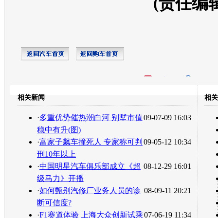
(责任编辑：
开心网
人人网
豆瓣
相关新闻
相关
转发至：
·
多重优势催热潮白河 别墅市值
09-07-09 16:03
稳中有升(图)
·
富家子飙车撞死人 专家称可判
09-05-12 10:34
刑10年以上
·
中国明星汽车俱乐部成立《超
08-12-29 16:01
级马力》开播
·
如何甄别汽修厂业务人员的诊
08-09-11 20:21
断可信度?
·
F1赛道体验 上海大众创新试乘
07-06-19 11:34