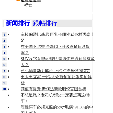
祸亡
新闻排行
跟帖排行
车模偏爱比基尼 巨乳长腿性感身材诱惑十
足
在美国不吃香 全新GL8升级欲抢日系饭
碗？
SUV没它甭想玩越野 差速锁神通到底有多
大？
超小排量动力解析 上汽打造自强“蓝芯”
更大更宜家 一汽-大众蔚领顶配版实拍解
析
颜值有提升 斯柯达新款明锐官图赏析
不想追尾？老司机都说一定要远离这6种
车！
理性买车必须克服的5大“毛病”91.3%的中