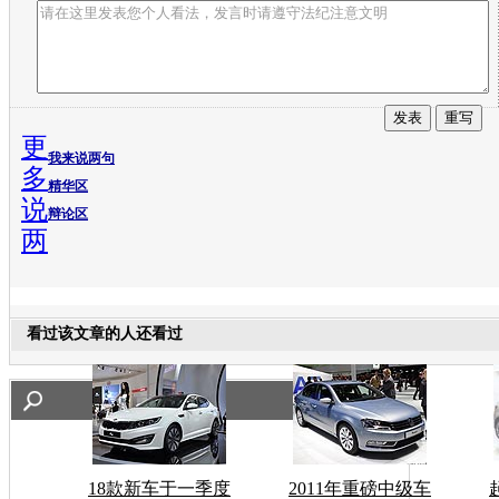
更
我来说两句
多
精华区
说
辩论区
两
看过该文章的人还看过
18款新车于一季度
2011年重磅中级车