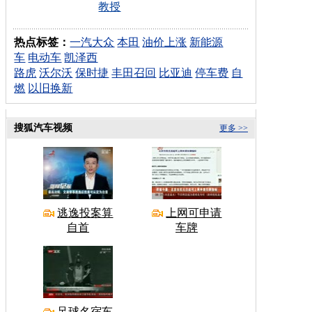
教授
热点标签：
一汽大众
本田
油价上涨
新能源
车
电动车
凯泽西
路虎
沃尔沃
保时捷
丰田召回
比亚迪
停车费
自
燃
以旧换新
搜狐汽车视频
更多 >>
逃逸投案算
上网可申请
自首
车牌
足球名宿车