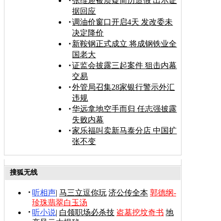
张维迎被质疑简历造假 出示证
据回应
调油价窗口开启4天 发改委未
决定降价
新鞍钢正式成立 将成钢铁业全
国老大
证监会披露三起案件 狙击内幕
交易
外管局召集28家银行警示外汇
违规
华远拿地空手而归 任志强披露
失败内幕
家乐福叫卖新马泰分店 中国扩
张不变
搜狐无线
听相声
|
马三立逗你玩
济公传全本
郭德纲-
珍珠翡翠白玉汤
听小说
|
白领职场必杀技
盗墓挖坟奇书
地