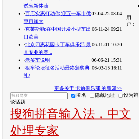
试驾新体验
·
百店实惠打动你 迎五一车市优
07-04-25 08:04
用
惠再加大
户：
·
克莱斯勒:在中国开发小型车出
06-11-24 09:21
口欧美
·
北京四惠花园卡丁车俱乐部 最
06-11-01 10:20
具专业的赛...
·
老爷车说明
06-06-21 15:31
·
租车论坛征名活动最终颁奖典
06-03-15 16:11
礼!
更多关于
卡迪俱乐部
的新闻>>
匿名
隐藏地址
设为辩
论话题
搜狗拼音输入法，中文
处理专家