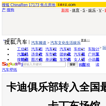
搜狐
ChinaRen
17173
焦点房地
产
搜狗
新闻
-
体育
-
S
-
娱乐
-
V
-
实用工具
更多>>
汽车频道
>
汽车文化生活娱乐
>
工信部
汽车图
汽车报
汽车销
车价计
车险计
油耗
片
价
量
算
算
汽车经
违章查
车型对
团购优
汽车投
广州车
销商
询
比
惠
诉
展
搜狗浏
图片欣
单词翻
车型查
女人宝
小说阅
览器
赏
译
询
典
读
购置税
汽车壁纸
卡迪俱乐部转入全国