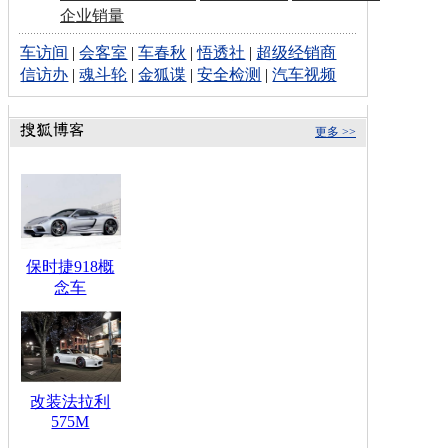
企业销量
车访间
|
会客室
|
车春秋
|
悟透社
|
超级经销商
信访办
|
魂斗轮
|
金狐谍
|
安全检测
|
汽车视频
更多 >>
保时捷918概
念车
改装法拉利
575M