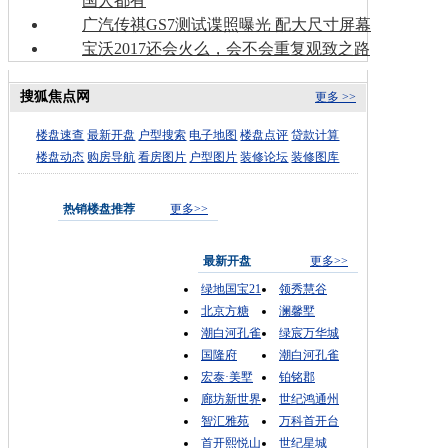
国人都有
广汽传祺GS7测试谍照曝光 配大尺寸屏幕
宝沃2017还会火么，会不会重复观致之路
搜狐焦点网
更多 >>
楼盘速查
最新开盘
户型搜索
电子地图
楼盘点评
贷款计算
楼盘动态
购房导航
看房图片
户型图片
装修论坛
装修图库
热销楼盘推荐
更多>>
最新开盘
更多>>
绿地国宝21
领秀慧谷
北京方糖
澜馨墅
潮白河孔雀
绿宸万华城
国隆府
潮白河孔雀
宏泰·美墅
铂铭郡
廊坊新世界
世纪鸿通州
智汇雅苑
万科首开台
首开熙悦山
世纪星城