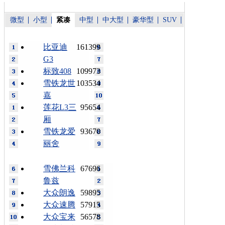
微型
小型
紧凑
中型
中大型
豪华型
SUV
比亚迪
161399
G3
标致408
109973
雪铁龙世
103534
嘉
莲花L3三
95654
厢
雪铁龙爱
93670
丽舍
雪佛兰科
67696
鲁兹
大众朗逸
59895
大众速腾
57915
大众宝来
56578