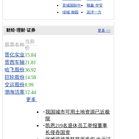
首城国际中
顺鑫·华玺
绿城·御园
远洋一方
财经·理财·证券
更多 >>
当前
股票名称
价
晋亿实业
15.84
晋西车轴
21.81
哈飞股份
36.92
巨轮股份
14.58
交运股份
8.99
渤海活塞
12.44
更多
我国城市可用土地资源已近极
限
凯恩219名退休员工举报董事
长侵吞国资