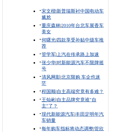
宋文楷
|
新普瑞斯衬中国电动车
尴尬
重庆森林
|
2010年台北车展香车
美女
何曙光
|
四款享受补贴中级车推
荐
管学军
|
上汽在传承路上加速
张少华
|
对新能源汽车不限牌摇
号
清风网影
|
北京限购 车企也迷
茫
程国顺
|
自主高端究竟有多难？
王灿彬
|
自主品牌究竟谁"自
主"了？
现代新能源汽车
|
丰田定明年汽
车销量
每年购车指标将动态调整
|
管欣