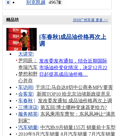
别克凯越
49678
精品坊
2010广州车展
更多 >>
[车春秋]成品油价格再次上
调
大讲堂
|
尹同跃：
发改委发布通知，结合近期国际
奇瑞汽车
市场油价变化情况，决定12月22
梦想和野
日起提高成品油价格…
心并存
车访间
|
于洪江:马自达8切中公商务MPV要害
会客室
|
新闻TOP10 给北京治堵新政提意见
车春秋
|
发改委发通知 成品油价格再次上调
三博演议
|
第五回:博士哪种变速器更给力?
服务精英
|
东风乘用车曹智：东风风神让“满意
到家”
汽车销量
|
中汽协:9月销量155万 销量前十车型
2010年9月汽车销量
8月汽车销量
7月汽车销量