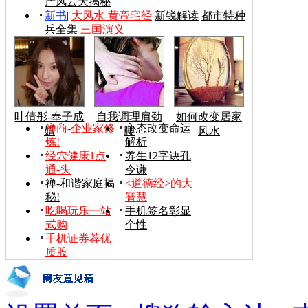
产风云大揭秘
新书
|
大风水-黄帝宅经
新锐解读
都市特种
兵全集
三国演义
叶倩彤-奉子成
自我调理肩劲
如何改变居家
禅商-企业家修
心态改变命运
婚
腰
风水
炼!
解析
经穴健康1点
养生12字诀孔
通-头
令谦
禅-和谐家庭揭
<道德经>的大
秘!
智慧
吃喝玩乐一站
手机签名彰显
式购
个性
手机证券荐优
质股