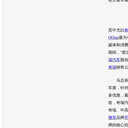
在长春
车
其中尤以
奇
QQme
最为
媒体和消
期间，“新
瑞
汽车
股
奇瑞
销售
马总表
车展
，针
多优惠，最
前，
奇瑞
奇瑞
、中
微车
品牌
牌的核心