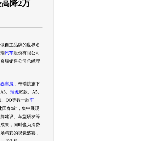
高降2万
要做自主品牌的世界名
奇瑞
汽车
股份有限公司
、
奇瑞
销售公司总经理
长春
车展
，
奇瑞
携旗下
A3、
瑞虎
09款、A5、
1、QQ等数十款
车
北国春城”，集中展现
品牌建设、
车型
研发等
新成果，同时也为消费
一场精彩的视觉盛宴，