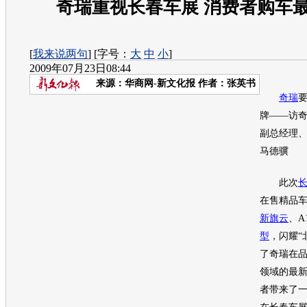
奇瑞重视长春车展 消费者购车最
[
我来说两句
] [字号：
大
中
小
]
2009年07月23日08:44
来源：
华商网-新文化报
作者：张英书
奇瑞
牌——访
副总经理
马德骥
此次
在售精品车
新旗云
、A
型
，闪耀“
了
奇瑞
在
领域的最
者带来了