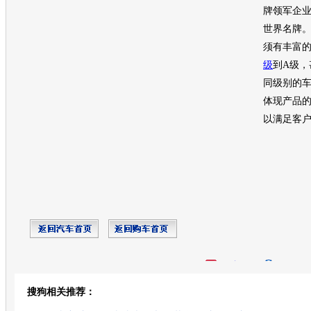
牌领军企
世界名牌
须有丰富
级
到A级，
同级别的
体现产品
以满足
开心网
人人网
豆瓣
搜狗相关推荐：