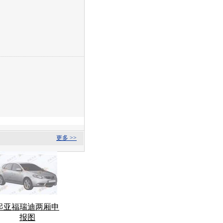
更多 >>
起亚福瑞迪两厢申
报图