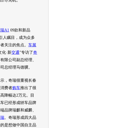
展
占尽先机。
瑞A1
09款和新品
引人瞩目，成为众多
费者关注的焦点。
车展
文化·新
交通
”专访了
奇
份有限公司副总经理、
公司总经理马德骥。
示，
奇瑞
很重视长春
对消费者
购车
推出了很
高降幅达2万元。目
汽车
已经形成轿车品牌
高端品牌瑞麒和威麟、
开瑞
。
奇瑞
形成四大品
目的是想做中国自主品