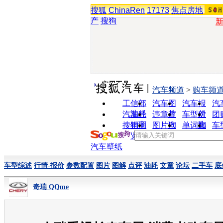
搜狐
ChinaRen
17173
焦点房地
产
搜狗
实用工具
汽车频道
>
购车频
工信部
汽车图
汽车报
汽
油耗
片
价
汽车经
违章查
车型对
团
销商
询
比
搜狗浏
图片欣
单词翻
车
览器
赏
译
汽车壁纸
车型综述
行情-报价
参数配置
图片
图解
点评
油耗
文章
论坛
二手车
底
奇瑞 QQme