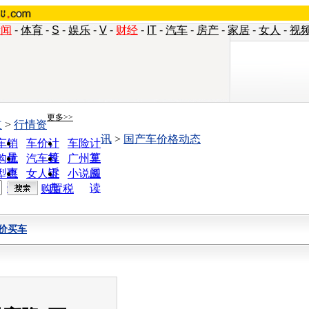
新闻
-
体育
-
S
-
娱乐
-
V
-
财经
-
IT
-
汽车
-
房产
-
家居
-
女人
-
视
更多>>
道
>
行情资
讯
>
国产车价格动态
车销
车价计
车险计
量
算
算
购优
汽车投
广州车
惠
诉
展
型查
女人宝
小说阅
询
典
读
购置税
价买车