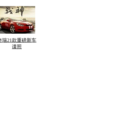
奇瑞21款重磅新车
谍照