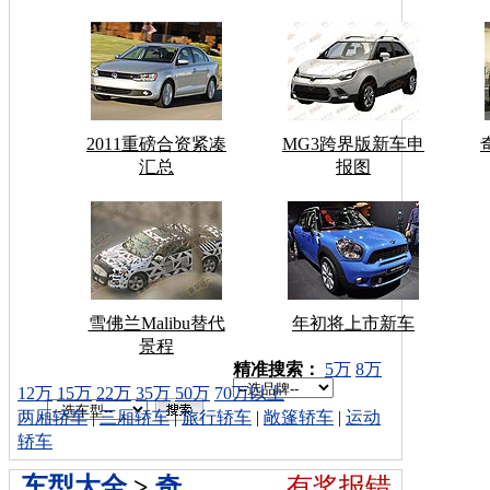
2011重磅合资紧凑
MG3跨界版新车申
汇总
报图
雪佛兰Malibu替代
年初将上市新车
景程
车型搜索：
精准搜索：
5万
8万
12万
15万
22万
35万
50万
70万以上
两厢轿车
|
三厢轿车
|
旅行轿车
|
敞篷轿车
|
运动
轿车
车型大全
>
奇
有奖报错