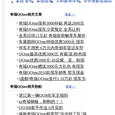
转发至：
奇瑞 新车
奇瑞瑞虎
大型载货汽车
汽车零配件报价
奇瑞的图片
品牌战略
瑞麒
汽车
奇瑞汽车团购
瑞
奇瑞QQme相关文章
更多 >>
奇瑞QQme现有3000补贴 再送2000元
礼包
奇瑞QQme现车少需预定 全系让利
5000元
全系日供11元起 奇瑞提前畅享车展价
车展期间QQme持续优惠5000元 现车
供应
停车不用愁 6万元内带倒车雷达车型
推荐
QQme最高优惠5000元 有紫/蓝/粉色现
车
QQme优惠5000元 4S店紫、蓝、粉现
车足
奇瑞QQme赠送3000元大礼包 有现车
到店
奇瑞QQme2010款现车销售 暂无现金
优惠
[成都]奇瑞QQme首付1.16万起 现车为
粉色
奇瑞QQme相关热帖
更多>>
浙江第一辆QQME车主报到
zz奇瑞钢板，刚刚的！！
QQ308新手作业 6月买的
体验奇瑞QQme精英型"虫虫特工队"操