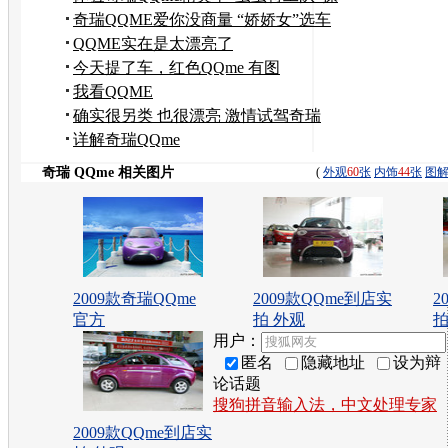
控乐趣
奇瑞QQME爱你没商量 “娇娇女”选车
记
QQME实在是太漂亮了
今天提了车，红色QQme 有图
了！！！
我看QQME
确实很另类 也很漂亮 激情试驾奇瑞
QQme
详解奇瑞QQme
奇瑞 QQme 相关图片
(
外观
60
张
内饰
44
张
图
2009款奇瑞QQme
2009款QQme到店实
2
官方
拍 外观
拍
用户：
匿名
隐藏地址
设为辩
论话题
搜狗拼音输入法，中文处理专家
2009款QQme到店实