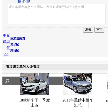
拍 外观
更多
我来说两句
说两
精华区
句
辩论区
>>
看过该文章的人还看过
18款新车于一季度
2011年重磅中级车
上市
汇总