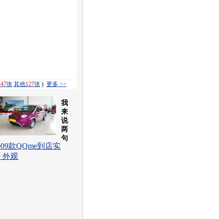
解
47
张
其他
127
张
)
更多 >>
我
来
说
两
句
009款QQme到店实
 外观