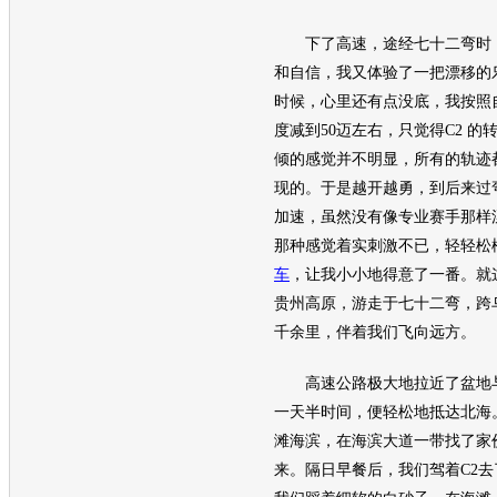
下了高速，途经七十二弯时，
和自信，我又体验了一把漂移的
时候，心里还有点没底，我按照
度减到50迈左右，只觉得C2 
倾的感觉并不明显，所有的轨迹
现的。于是越开越勇，到后来过
加速，虽然没有像专业赛手那样
那种感觉着实刺激不已，轻轻松
车
，让我小小地得意了一番。就
贵州高原，游走于七十二弯，跨
千余里，伴着我们飞向远方。
高速公路极大地拉近了盆地与
一天半时间，便轻松地抵达北海
滩海滨，在海滨大道一带找了家
来。隔日早餐后，我们驾着C2