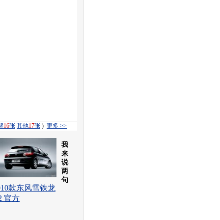
解
16
张
其他
17
张
)
更多 >>
我
来
说
两
句
010款东风雪铁龙
2 官方