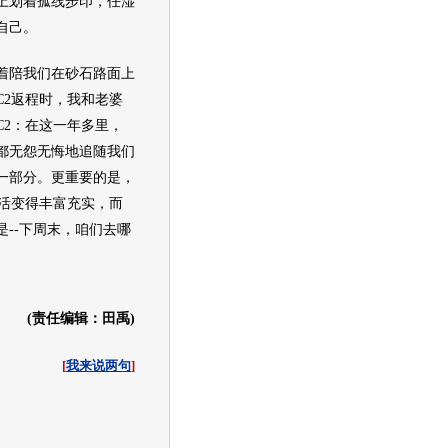
上划着孤线步印，任湿
自己。
陪我们在砂石路面上
C2返程时，我和老婆
C2：在这一年多里，
都无怨无悔地追随我们
一部分。更重要的是，
生活变得丰富充实，而
--下周末，咱们去哪
(责任编辑：田禹)
[
我来说两句
]