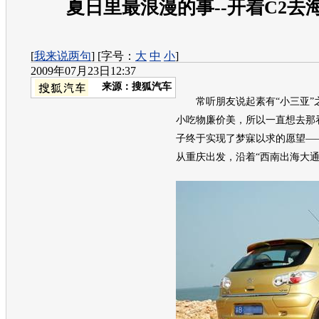
夏日里最浪漫的事--开着C2去
[
我来说两句
] [字号：
大
中
小
]
2009年07月23日12:37
来源：
搜狐汽车
常听朋友说起素有“小三亚”
小吃物廉价美，所以一直想去那
子终于实现了梦寐以求的愿望—
从重庆出发，沿着“西南出海大通