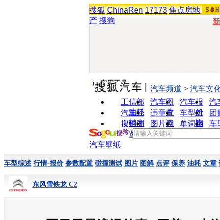
搜狐
ChinaRen
17173
焦点房地
产
搜狗
实用工具
汽车频道
>
汽车文
工信部
汽车图
汽车报
汽
油耗
片
价
汽车经
违章查
车型对
团
销商
询
比
搜狗浏
图片欣
单词翻
车
览器
赏
译
汽车壁纸
车型综述
行情-报价
参数配置
碰撞测试
图片
图解
点评
保养
油耗
文章
东风雪铁龙 C2