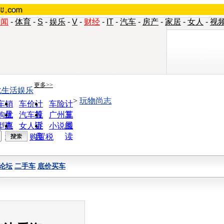
新闻
-
体育
-
S
-
娱乐
-
V
-
财经
-
IT
-
汽车
-
房产
-
家居
-
女人
-
视
更多>>
化生活娱乐
>
玩物尚志
车销
车价计
车险计
量
算
算
购优
汽车投
广州车
惠
诉
展
型查
女人宝
小说阅
询
典
读
购置税
论坛
二手车
底价买车