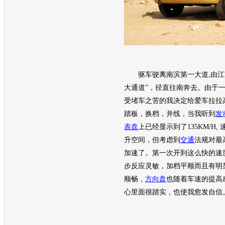
驱车驶离南滨第一大道,由江
大通道”，径直往南奔去。由于
受堵车之苦的我决定给爱车拉拉
踏板，换档，并线，当我听到
发
表盘
上已经显示到了135KM/H
升空间，但考虑到
交通
法规对最
加速了。第一次开到这么快的速
步反应灵敏，加档平顺而且有明
顺畅，
方向盘
也随着车速的提高
心里面很踏实，也使我愈发自信