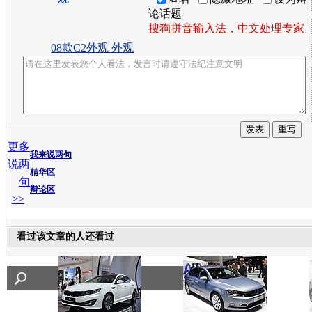
论话题
搜狗拼音输入法，中文处理专家
08款C2外观 外观
更多
我来说两句
说两
精华区
句
辩论区
>>
看过该文章的人还看过