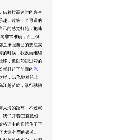
借着拉高速时的兴奋
乐趣。过第一个弯道的
自己的感觉打轮，把速
的转向非常准确，而且侧
都是按照自己的想法实
弯的时候，我反而继续
漂移，但以70迈过弯的
松就赶超了前面的
汽
这样，C2飞驰着跨上
乌江越苗岭，纵行驰骋
大海的距离，不过就
。我们开着C2直抵银
价格适中的宾馆住了下
去了大道外面的银滩。