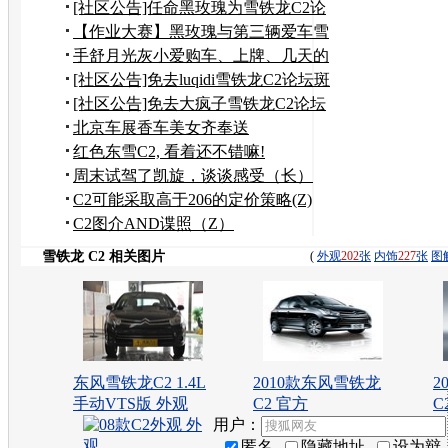
[社区公告]任命黑玫瑰为雪铁龙C2论
坛斑竹
【作业大赛】黑玫瑰与第三辆爱车雪
铁龙C2
手舒月光灰小爱购车、上牌、几天的
行车作业
[社区公告]免去luqidi雪铁龙C2论坛斑
竹职务
[社区公告]免去大疯子雪铁龙C2论坛
斑竹职务
北京车展香车美女齐奉送
红色东雪C2, 看着还不错嘛!
周末试驾了凯旋，谈谈感受（长）
C2可能采取高于206的定价策略(Z)
C2图介AND谍照（Z）
雪铁龙 C2 相关图片
(
外观
202
张
内饰
227
张
图
东风雪铁龙C2 1.4L
2010款东风雪铁龙
2
手动VTS版 外观
C2 官方
C
用户：
匿名
隐藏地址
设为辩