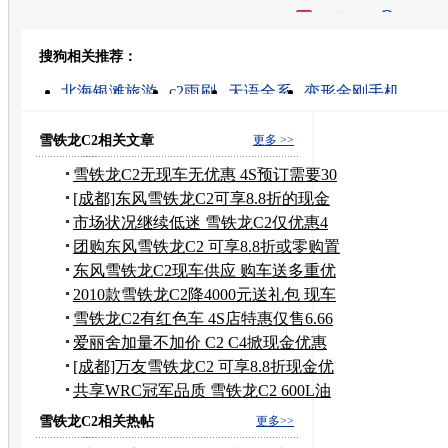
开心网
人人网
豆瓣
搜狗相关推荐：
转发至：
北海银滩旅游
c2雨刷
天语全系
变形金刚手机
北海的图片
高速摄像机
雪铁龙c2降价
海滨游
海滨旅游线路
买福海苑
雪铁龙C2相关文章
更多 >>
雪铁龙C2无现车无优惠 4S预订需要30
天
[成都]东风雪铁龙C2可享8.8折的现金
优惠
市场状况继续低迷 雪铁龙C2仅优惠4
千元
团购东风雪铁龙C2 可享8.8折或零购置
税
东风雪铁龙C2现车供应 购车送多重优
惠
2010款雪铁龙C2降4000元送礼包 现车
销售
雪铁龙C2有红色车 4S店特惠仅售6.66
万元
爱丽舍加量不加价 C2 C4掀现金优惠
狂潮
[成都]万友雪铁龙C2 可享8.8折现金优
惠
共享WRC冠军品质 雪铁龙C2 600L油
礼相送
雪铁龙C2相关热帖
更多>>