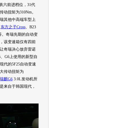
代表六前进档位，31代
传动扭矩为310Nm。
瑞
其他中高端
车型
上
、
东方之子Cross
、B23
等。
奇瑞
先期的自动
变
，该
变速箱
仅有四前
让
奇瑞
决心放弃
雷诺
5、G6上使用的新型自
现代
的5F25自动
变速
大传动扭矩为
瑞麒G6
3.0L
发动机
所
是来自于韩国
现代
，