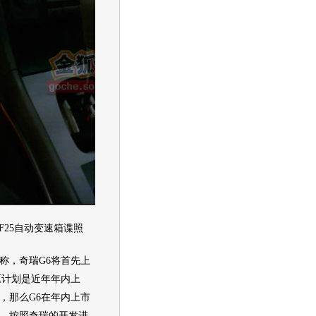
25自动
变速箱
谍照
称，
奇瑞
G6将首先上
原计划是近年年内上
，那么G6在年内上市
。按照
奇瑞
的开发进