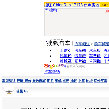
搜狐
ChinaRen
17173
焦点房地
产
搜狗
实用工具
汽车频道
>
购车频
工信部
汽车图
汽车报
汽
油耗
片
价
汽车经
违章查
车型对
团
销商
询
比
搜狗浏
图片欣
单词翻
车
览器
赏
译
汽车壁纸
车型综述
行情-报价
参数配置
图片
图解
点评
油耗
文章
论坛
底价买车
瑞麒 G6