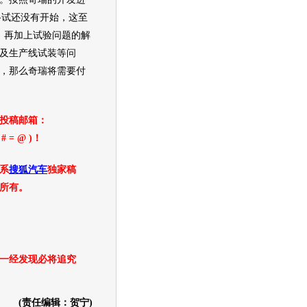
路试还没有开始，这至
，再加上试验问题的解
及生产线试装等问
，那么
奇瑞
将需要付
投稿邮箱：
( # = @ )！
系
搜狐汽车
独家稿
所有。
一经发现必将追究
(责任编辑：贺宁)