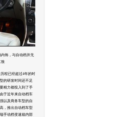
挡内饰，与自动档并无
二致
发历程已经超过4年的时
型
的研发时间还不足
要精力都投入到了手
由于近年来自动档
车
强以及商务
车型
的自
高，推出自动档
车型
瑞
手动档
变速箱
内部