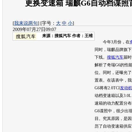
更换变速箱 瑞麒G6自动档谍照
[
我来说两句
] [字号：
大
中
小
]
2009年07月27日09:07
来源：
搜狐汽车
作者：王维
今年3月份，在
同时，瑞麒品牌旗下
下线。
搜狐汽车
届时
解析了
奇瑞
G6的性
位。同时，还曝光了
置表。在该表中，我
G6将有2.0TCI
发动
动档
变速箱
以及3.0L
速箱
的动力配置分布
G6谍照中，很少出
目。究其原因，是因
历了自动
变速箱
供应