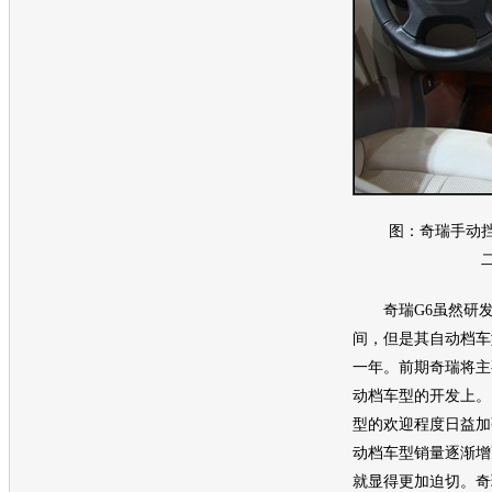
图：
奇瑞
手动
奇瑞
G6虽然研
间，但是其自动档
车
一年。前期
奇瑞
将主
动档
车型
的开发上。
型
的欢迎程度日益加
动档
车型
销量逐渐增
就显得更加迫切。
奇