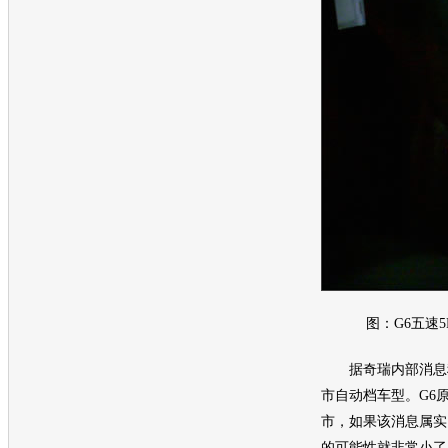
图：G6五速5F
据
奇瑞
内部消息
市自动档
车型
。G6
市，如果该消息属实
的可能性就非常小了