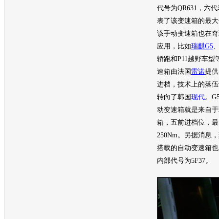
代号为QR631，六
表了该
变速箱
的最大
该手动
变速箱
也在
奇
应用，比如
瑞麒G5
轿跑和P11越野
车型
速箱
由法国
雷诺
提供
进档，技术上的落伍
转向了韩国
现代
。G
动
变速箱
就是来自于
箱
，五前进档位，最
250Nm。另据消息，
搭载的自动
变速箱
也
内部代号为5F37。