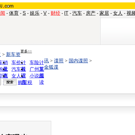
新闻
-
体育
-
S
-
娱乐
-
V
-
财经
-
IT
-
汽车
-
房产
-
家居
-
女人
-
视
更多>>
道
>
新车资
讯
>
谍照
>
国内谍照
>
车销
车价计
车险计
金狐谍
量
算
算
购优
汽车投
广州车
惠
诉
展
型查
女人宝
小说阅
询
典
读
购置税