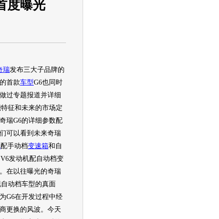
首度曝光
奇瑞
发布三大子品牌的
的首款
车型
G6也同时
做过专题报道并详细
能特征和未来的市场定
奇瑞
G6的详细参数配
们可以看到未来
奇瑞
机
配手动档
变速箱
和自
 V6
发动机
配自动档
变
。在以往曝光的
奇瑞
现自动档
车型
的真面
为G6在开发过程中经
商更换的风波。今天