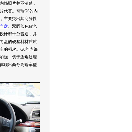
内饰照片并不清楚，
片代替。
奇瑞
G6的内
，主要突出其商务性
向盘
、双圆蓝色背光
设计都十分普通，并
向盘
的硬塑料材质质
车的档次。G6的内饰
加强，例于边角处理
体现出商务高端
车型