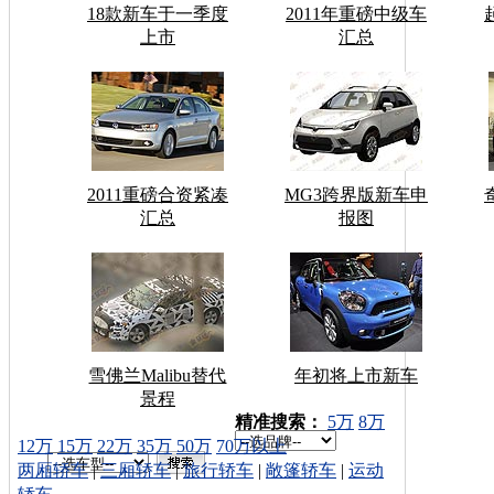
18款新车于一季度
2011年重磅中级车
上市
汇总
2011重磅合资紧凑
MG3跨界版新车申
汇总
报图
雪佛兰Malibu替代
年初将上市新车
景程
车型搜索：
精准搜索：
5万
8万
12万
15万
22万
35万
50万
70万以上
两厢轿车
|
三厢轿车
|
旅行轿车
|
敞篷轿车
|
运动