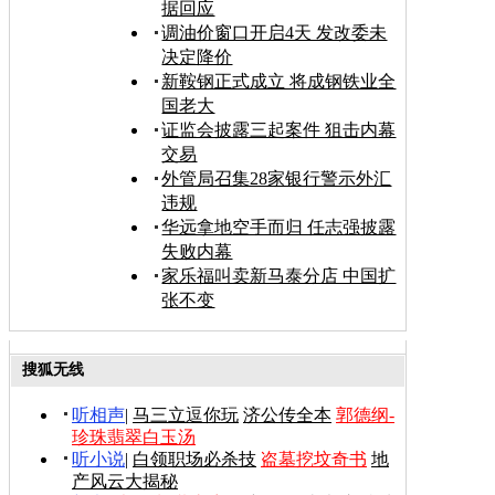
据回应
调油价窗口开启4天 发改委未
决定降价
新鞍钢正式成立 将成钢铁业全
国老大
证监会披露三起案件 狙击内幕
交易
外管局召集28家银行警示外汇
违规
华远拿地空手而归 任志强披露
失败内幕
家乐福叫卖新马泰分店 中国扩
张不变
搜狐无线
听相声
|
马三立逗你玩
济公传全本
郭德纲-
珍珠翡翠白玉汤
听小说
|
白领职场必杀技
盗墓挖坟奇书
地
产风云大揭秘