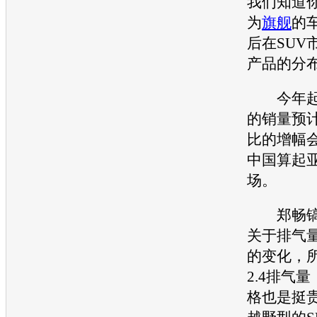
我们知道
为
旗舰
的
后在
SUV
产品的分
今年
的销量预
比的增幅
中国算
起
场。
郑畅镐
关于排气
的变化，
2.4排气
格也是挺