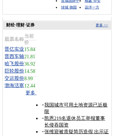
首城国际中
顺鑫·华玺
绿城·御园
远洋一方
财经·理财·证券
更多 >>
当前
股票名称
价
晋亿实业
15.84
晋西车轴
21.81
哈飞股份
36.92
巨轮股份
14.58
交运股份
8.99
渤海活塞
12.44
更多
我国城市可用土地资源已近极
限
凯恩219名退休员工举报董事
长侵吞国资
张维迎被质疑简历造假 出示证