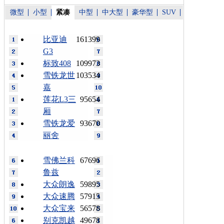
微型
小型
紧凑
中型
中大型
豪华型
SUV
比亚迪
161399
G3
标致408
109973
雪铁龙世
103534
嘉
莲花L3三
95654
厢
雪铁龙爱
93670
丽舍
雪佛兰科
67696
鲁兹
大众朗逸
59895
大众速腾
57915
大众宝来
56578
别克凯越
49678