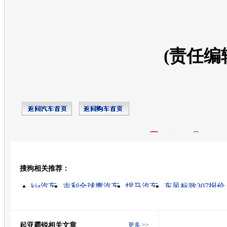
(责任编
开心网
人人网
豆瓣
搜狗相关推荐：
转发至：
kia汽车
吉利全球鹰汽车
悍马汽车
东风标致307报价
kia suv
起亚的图片
汽车大全
汽车报价
现代轿车
新车上市
起亚霸锐相关文章
更多 >>