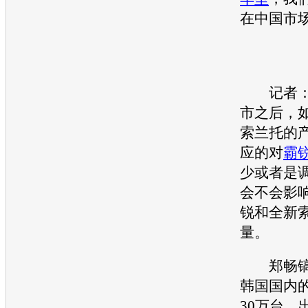
在中国市
记者：
市之后，
索兰托
的
应的对
霸
少或者是
会不会影
锐
和全
新
量。
郑畅镐
韩国国内的
30万台，