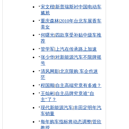
宋文楷
|
新普瑞斯衬中国电动车
尴尬
重庆森林
|
2010年台北车展香车
美女
何曙光
|
四款享受补贴中级车推
荐
管学军
|
上汽在传承路上加速
张少华
|
对新能源汽车不限牌摇
号
清风网影
|
北京限购 车企也迷
茫
程国顺
|
自主高端究竟有多难？
王灿彬
|
自主品牌究竟谁"自
主"了？
现代新能源汽车
|
丰田定明年汽
车销量
每年购车指标将动态调整
|
管欣
教授