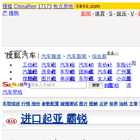
搜狐
ChinaRen
17173
焦点房地
产
搜狗
新闻
-
体育
-
S
-
娱乐
-
V
-
实用工具
更多>>
汽车频道
>
汽车新闻
>
综合新
闻
工信部
汽车图
汽车报
汽车销
车价计
车险计
油耗
片
价
量
算
算
汽车经
违章查
车型对
团购优
汽车投
广州车
销商
询
比
惠
诉
展
搜狗浏
图片欣
单词翻
车型查
女人宝
小说阅
览器
赏
译
询
典
读
购置税
汽车壁纸
车型综述
行情-报价
参数配置
碰撞测试
图片
图解
点评
保养
油耗
文章
进口起亚 霸锐