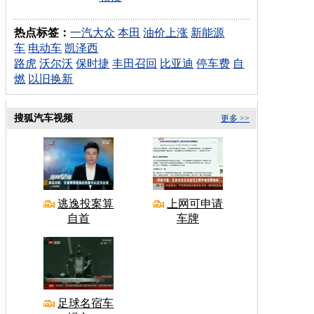
热点标签：
一汽大众
本田
油价上涨
新能源
车
电动车
凯泽西
路虎
沃尔沃
保时捷
丰田召回
比亚迪
停车费
自
燃
以旧换新
搜狐汽车视频
更多 >>
逃逸投案算
上网可申请
自首
车牌
足球名宿车