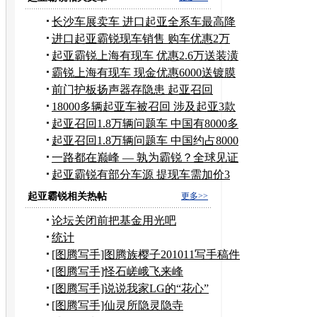
长沙车展卖车 进口起亚全系车最高降
3万
进口起亚霸锐现车销售 购车优惠2万
元
起亚霸锐上海有现车 优惠2.6万送装潢
霸锐上海有现车 现金优惠6000送镀膜
装饰
前门护板扬声器存隐患 起亚召回
18147辆车
18000多辆起亚车被召回 涉及起亚3款
车型
起亚召回1.8万辆问题车 中国有8000多
辆
起亚召回1.8万辆问题车 中国约占8000
辆
一路都在巅峰 — 孰为霸锐？全球见证
起亚霸锐有部分车源 提现车需加价3
万元
起亚霸锐相关热帖
更多>>
论坛关闭前把基金用光吧
统计
[图腾写手]图腾族樱子201011写手稿件
汇总
[图腾写手]怪石嵯峨飞来峰
[图腾写手]说说我家LG的“花心”
[图腾写手]仙灵所隐灵隐寺