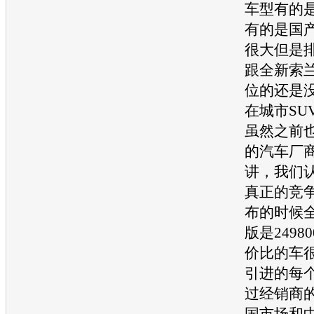
车型
有的
有的是国
很大但是
跟全
新索
位的还是
在城市
SU
虽然之前
的
汽车
厂
讲，我们
真正的竞
布的时候
版是249
价比的车
引进的每
过经销商
国市场和