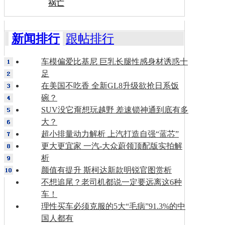
祸亡
新闻排行
跟帖排行
车模偏爱比基尼 巨乳长腿性感身材诱惑十
足
在美国不吃香 全新GL8升级欲抢日系饭
碗？
SUV没它甭想玩越野 差速锁神通到底有多
大？
超小排量动力解析 上汽打造自强“蓝芯”
更大更宜家 一汽-大众蔚领顶配版实拍解
析
颜值有提升 斯柯达新款明锐官图赏析
不想追尾？老司机都说一定要远离这6种
车！
理性买车必须克服的5大“毛病”91.3%的中
国人都有