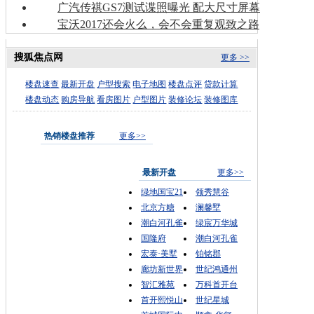
广汽传祺GS7测试谍照曝光 配大尺寸屏幕
宝沃2017还会火么，会不会重复观致之路
搜狐焦点网
更多 >>
楼盘速查
最新开盘
户型搜索
电子地图
楼盘点评
贷款计算
楼盘动态
购房导航
看房图片
户型图片
装修论坛
装修图库
热销楼盘推荐
更多>>
最新开盘
更多>>
绿地国宝21
领秀慧谷
北京方糖
澜馨墅
潮白河孔雀
绿宸万华城
国隆府
潮白河孔雀
宏泰·美墅
铂铭郡
廊坊新世界
世纪鸿通州
智汇雅苑
万科首开台
首开熙悦山
世纪星城