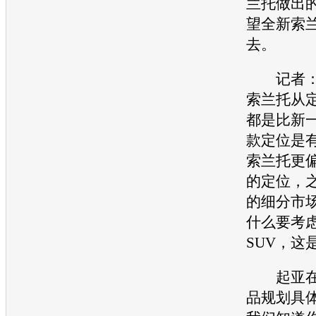
兰托
做出
望全
新索
去。
记者：
索兰托
从
都是比新
款定位是
索兰托
更
的定位，
的细分市
什么要考
SUV
，这
起亚
品规划具