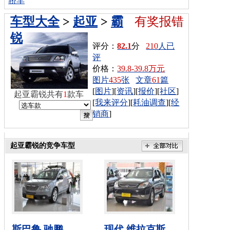
轿车
车型大全
>
起亚
>
霸
有奖报错
锐
评分：
82.1
分
210
人已
评
价格：
39.8-39.8万元
图片
435
张
文章
61
篇
[
图片
][
资讯
][
报价
][
社区
]
起亚霸锐共有
1
款车
[
我来评分
][
耗油调查
][
经
销商
]
起亚霸锐的竞争车型
斯巴鲁 驰鹏
现代 维拉克斯