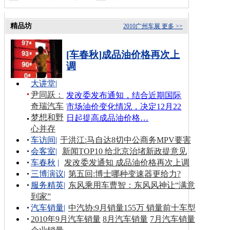
精品坊
2010广州车展
更多 >>
[车春秋]成品油价格再次上
调
大讲堂
|
尹同跃：
发改委发布通知，结合近期国际
奇瑞汽车
市场油价变化情况，决定12月22
梦想和野
日起提高成品油价格…
心并存
车访间
|
于洪江:马自达8切中公商务MPV要害
会客室
|
新闻TOP10 给北京治堵新政提意见
车春秋
|
发改委发通知 成品油价格再次上调
三博演议
|
第五回:博士哪种变速器更给力?
服务精英
|
东风乘用车曹智：东风风神让“满意
到家”
汽车销量
|
中汽协:9月销量155万 销量前十车型
2010年9月汽车销量
8月汽车销量
7月汽车销量