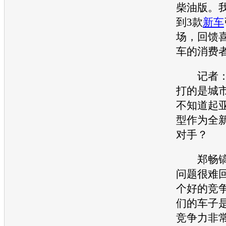
柴油版。
到3款
新车
场，回馈
车
的消费
记者：
打的是城
不知道
起
型
作为全
对手？
郑畅镐
问题很难
个好的竞
们的车子
竞争力非