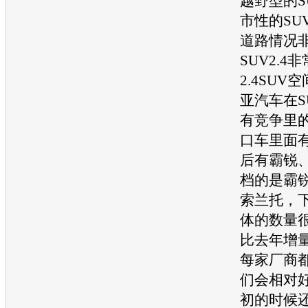
越野型的
S
市性的
SU
道路情况
SUV
2.4
2.4
SUV
空
亚汽车
在
S
有竞争里
口车里面
后有
霸锐
档的是
霸
索兰托
，
体的数量
比去年增量
每家厂商
们会相对
初的时候