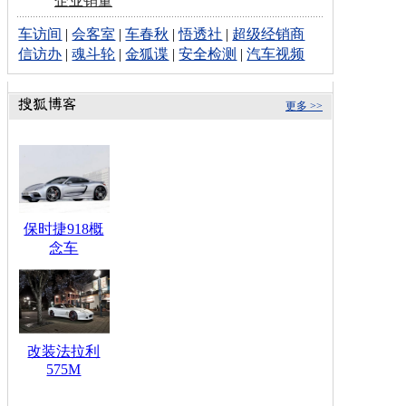
企业销量
车访间
|
会客室
|
车春秋
|
悟透社
|
超级经销商
信访办
|
魂斗轮
|
金狐谍
|
安全检测
|
汽车视频
更多 >>
保时捷918概
念车
改装法拉利
575M