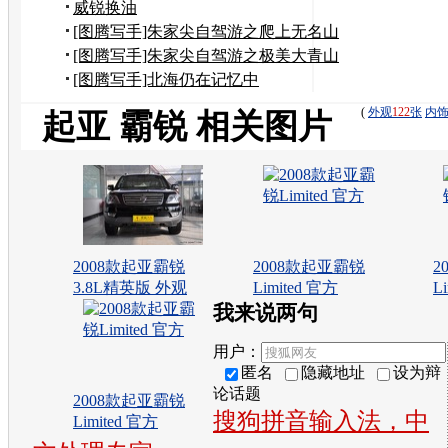
威锐换油
[图腾写手]朱家尖自驾游之爬上无名山
[图腾写手]朱家尖自驾游之极美大青山
[图腾写手]北海仍在记忆中
(
外观
122
张
内
起亚 霸锐 相关图片
2008款起亚霸锐
2008款起亚霸锐
2
3.8L精英版 外观
Limited 官方
L
我来说两句
用户：
匿名
隐藏地址
设为辩
论话题
2008款起亚霸锐
搜狗拼音输入法，中
Limited 官方