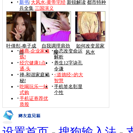
新书
|
大风水-黄帝宅经
新锐解读
都市特种
兵全集
三国演义
叶倩彤-奉子成
自我调理肩劲
如何改变居家
禅商-企业家修
心态改变命运
婚
腰
风水
炼!
解析
经穴健康1点
养生12字诀孔
通-头
令谦
禅-和谐家庭揭
<道德经>的大
秘!
智慧
吃喝玩乐一站
手机签名彰显
式购
个性
手机证券荐优
质股
设置首页
-
搜狗输入法
-