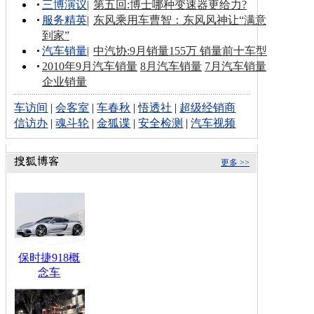
三博演议
|
第五回:博士哪种变速器更给力?
服务精英
|
东风乘用车曹智：东风风神让“满意
到家”
汽车销量
|
中汽协:9月销量155万 销量前十车型
2010年9月汽车销量
8月汽车销量
7月汽车销量
企业销量
车访间
|
会客室
|
车春秋
|
悟透社
|
超级经销商
信访办
|
魂斗轮
|
金狐谍
|
安全检测
|
汽车视频
更多 >>
保时捷918概
念车