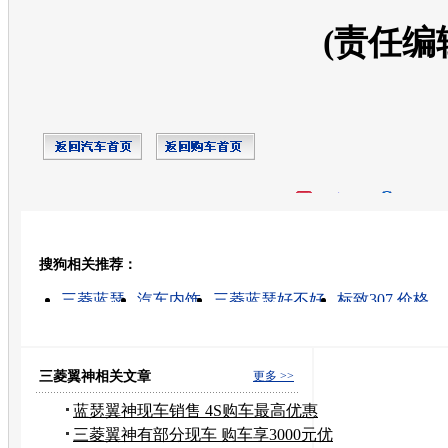
(责任编
开心网
人人网
豆瓣
搜狗相关推荐：
转发至：
三菱蓝瑟
汽车内饰
三菱蓝瑟好不好
标致307 价格
蓝瑟的图片
进口三菱
三菱伊柯丽斯报价
宝马5系图
原装进口
奔驰车型
三菱翼神相关文章
更多 >>
蓝瑟翼神现车销售 4S购车最高优惠
3000元
三菱翼神有部分现车 购车享3000元优