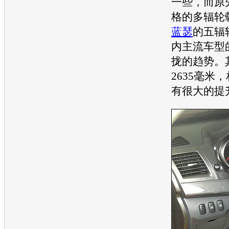
一些，而原
格的多辐轮
蓝瑟
的五辐
内主流
车型
拢的趋势。
2635毫米
有很大的提