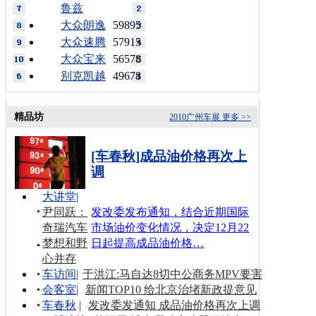
鲁兹
大众朗逸
59895
大众速腾
57915
大众宝来
56578
别克凯越
49678
精品坊
2010广州车展
更多 >>
[车春秋]成品油价格再次上
调
大讲堂
|
尹同跃：
发改委发布通知，结合近期国际
奇瑞汽车
市场油价变化情况，决定12月22
梦想和野
日起提高成品油价格…
心并存
车访间
|
于洪江:马自达8切中公商务MPV要害
会客室
|
新闻TOP10 给北京治堵新政提意见
车春秋
|
发改委发通知 成品油价格再次上调