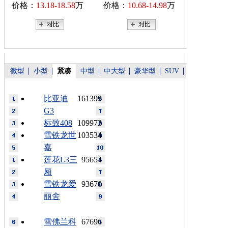
价格：
13.18-18.58
万
价格：
10.68-14.98
万
微型
小型
紧凑
中型
中大型
豪华型
SUV
比亚迪
161399
G3
标致408
109973
雪铁龙世
103534
嘉
莲花L3三
95654
厢
雪铁龙爱
93670
丽舍
雪佛兰科
67696