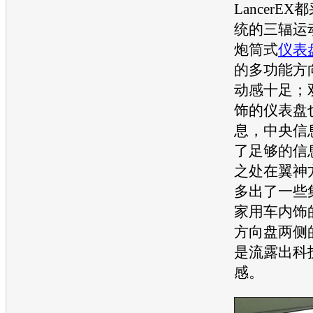
Lancer
EX
统的三辐运
炮筒式
仪表
的多功能
方
动感十足；
饰的
仪表盘
息，中央信
了足够的信
之处在翼神
多出了一些
家用车内饰
方向盘
两侧
是流露出科
感。