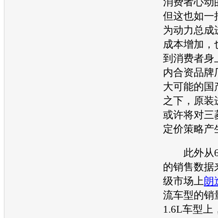
消费者心动
但这也如一
为动力总成
成本增加，
到消费者身
内合资品牌
大可能的国
之下，原装
或许将对
三
定价策略产
此外从6
的销售数据
级市场上
朗
流
车型
的销
1.6L
车型
上