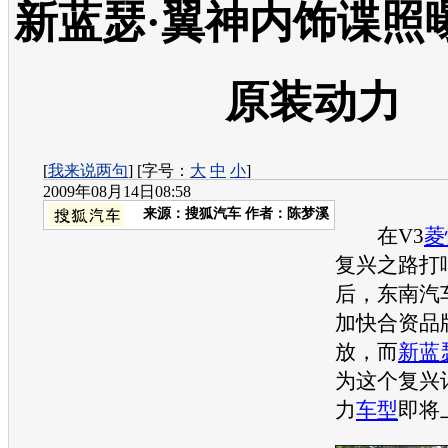
新蓝瑟·翼神内饰谍照
原装动力
[
我来说两句
] [字号：
大
中
小
]
2009年08月14日08:58
来源：
搜狐汽车
作者：陈梦溪
在V3
菱
复兴之路打
后，
东南汽
加快合资品
放，而
新蓝
为这个复兴
力
车型
即将