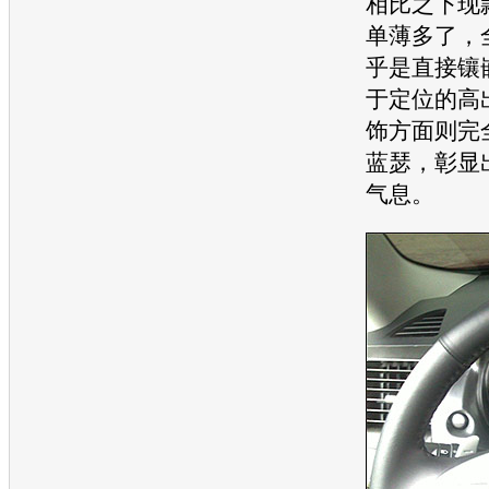
相比之下现
单薄多了，
乎是直接镶
于定位的高
饰方面则完
蓝瑟
，彰显
气息。