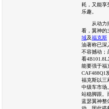
耗，又能享
乐趣。
从动力搭
看，翼神的
域
及
福克斯
油著称已深
不容撼动；
看4B101.8L
能要强于
福
CAF488Q1
福克斯
以三
中级车市场
站稳脚跟。
蓝瑟
翼神整
动，因此搭载4