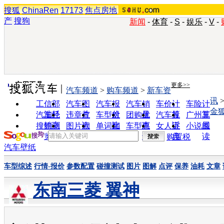
搜狐
ChinaRen
17173
焦点房地
产
搜狗
新闻
-
体育
-
S
-
娱乐
-
V
-
实用工具
更多>>
汽车频道
>
购车频道
>
新车资
讯
工信部
汽车图
汽车报
汽车销
车价计
车险计
金
油耗
片
价
量
算
算
汽车经
违章查
车型对
团购优
汽车投
广州车
销商
询
比
惠
诉
展
搜狗浏
图片欣
单词翻
车型查
女人宝
小说阅
览器
赏
译
询
典
读
购置税
汽车壁纸
车型综述
行情-报价
参数配置
碰撞测试
图片
图解
点评
保养
油耗
文章
东南三菱 翼神