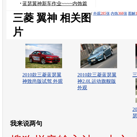
验！！！！！
蓝瑟翼神新车作业~~~~内饰篇
~~~！！！
(
外观
285
张
内饰
368
张
图解
三菱 翼神 相关图
片
2010款三菱蓝瑟翼
2010款三菱蓝瑟翼
三
神致尚版试驾 外观
神2.0L运动旗舰版
外观
2
瑟
我来说两句