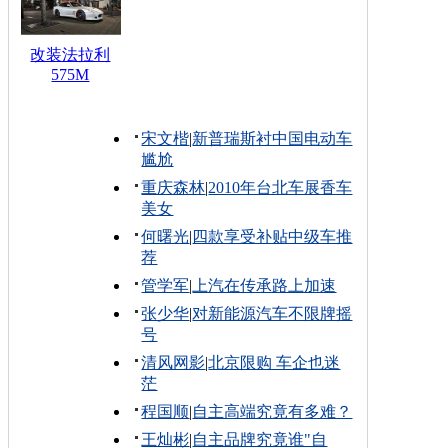
改装法拉利
575M
宋文楷
|
新普瑞斯衬中国电动车
尴尬
重庆森林
|
2010年台北车展香车
美女
何曙光
|
四款享受补贴中级车推
荐
管学军
|
上汽在传承路上加速
张少华
|
对新能源汽车不限牌摇
号
清风网影
|
北京限购 车企也迷
茫
程国顺
|
自主高端究竟有多难？
王灿彬
|
自主品牌究竟谁"自