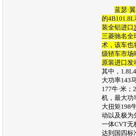
蓝瑟
·
的4B101.8L
装全铝进口
三菱
驰名全球
术，该车也
级轿车市场
原装进口
发
其中，1.8L4
大功率143
177牛·米；2
机
，最大功
大扭矩198
动以及极为
一体CVT
达到国四标