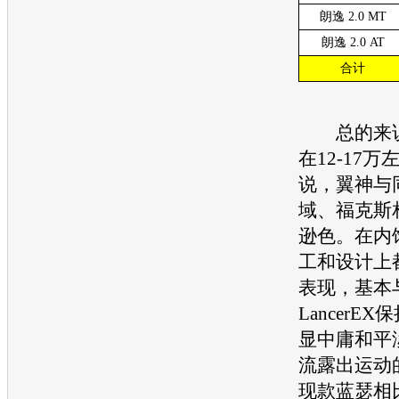
朗逸 2.0 MT
朗逸 2.0 AT
合计
总的来说
在12-17
说，翼神与
域
、
福克斯
逊色。在内
工和设计上
表现，基本
Lancer
EX
显中庸和平
流露出运动
现款
蓝瑟
相