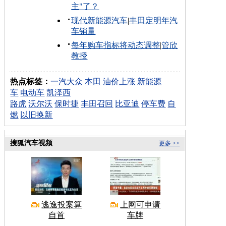
主"了？
现代新能源汽车
|
丰田定明年汽
车销量
每年购车指标将动态调整
|
管欣
教授
热点标签：
一汽大众
本田
油价上涨
新能源
车
电动车
凯泽西
路虎
沃尔沃
保时捷
丰田召回
比亚迪
停车费
自
燃
以旧换新
搜狐汽车视频
更多 >>
逃逸投案算
上网可申请
自首
车牌