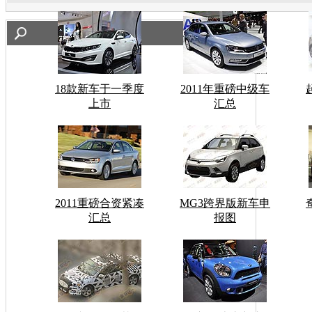
18款新车于一季度
2011年重磅中级车
上市
汇总
2011重磅合资紧凑
MG3跨界版新车申
汇总
报图