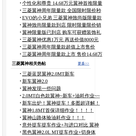
惠
个性化和尊贵 14.68万元翼神首推限量
版
三菱翼神周年限量款 全国限时限价秒
杀
EVO的小兄弟 三菱翼神致尚版限量款
到店
翼神致尚限量款到店 限时限量限价销
售
翼神限量版已到店 购车可获赠装饰礼
包
三菱翼神优惠1万元 再送价值8000元
礼包
三菱翼神周年限量款超值上市售价
14.68万
三菱翼神周年限量款上市 售价14.68万
元
三菱翼神相关热帖
更多>>
三菱蓝瑟翼神2.0MT新车
新车翼神2.0
翼神发现一些问题
2.0MT白色款翼神~新车+油耗作业~~
新车出炉！翼神提车！多图超详解！
翼神1.8MT首保详细作业！！！！
翼神山路体验油耗作业！！！
意外提车提车作业+与进口对比 翼神
黑色1.8MT！
黑色翼神2.0L MT提车作业+切身体