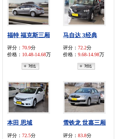
福特 福克斯三厢
马自达 3经典
评分：
70.9
分
评分：
72.2
分
价格：
10.48-14.68
万
价格：
9.68-14.98
万
本田 思域
雪铁龙 世嘉三厢
评分：
72.5
分
评分：
83.8
分