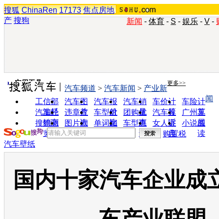
搜狐
ChinaRen
17173
焦点房地
产
搜狗
新闻
-
体育
-
S
-
娱乐
-
V
-
实用工具
更多>>
汽车频道
>
汽车新闻
>
产业新
闻
工信部
汽车图
汽车报
汽车销
车价计
车险计
油耗
片
价
量
算
算
汽车经
违章查
车型对
团购优
汽车投
广州车
销商
询
比
惠
诉
展
搜狗浏
图片欣
单词翻
车型查
女人宝
小说阅
览器
赏
译
询
典
读
购置税
汽车壁纸
国内十家汽车企业成