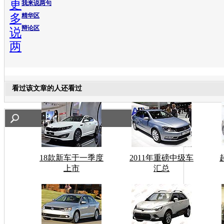
更
我来说两句
多
精华区
辩论区
说
两
看过该文章的人还看过
18款新车于一季度
2011年重磅中级车
上市
汇总