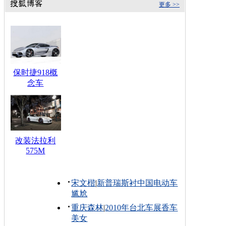
更多 >>
保时捷918概
念车
改装法拉利
575M
宋文楷
|
新普瑞斯衬中国电动车
尴尬
重庆森林
|
2010年台北车展香车
美女