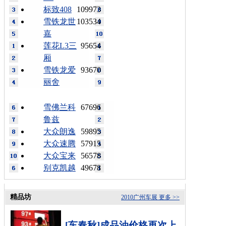
标致408
109973
雪铁龙世
103534
嘉
莲花L3三
95654
厢
雪铁龙爱
93670
丽舍
雪佛兰科
67696
鲁兹
大众朗逸
59895
大众速腾
57915
大众宝来
56578
别克凯越
49678
精品坊
2010广州车展
更多 >>
[车春秋]成品油价格再次上