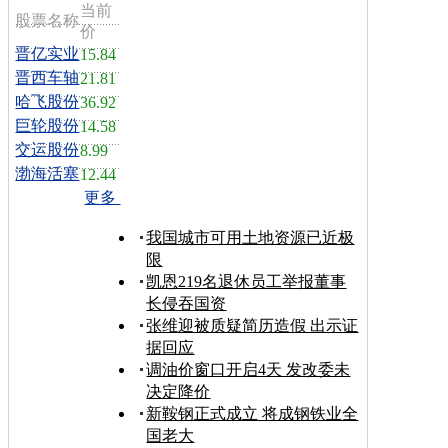
当前
股票名称
价
晋亿实业
15.84
晋西车轴
21.81
哈飞股份
36.92
巨轮股份
14.58
交运股份
8.99
渤海活塞
12.44
更多
我国城市可用土地资源已近极
限
凯恩219名退休员工举报董事
长侵吞国资
张维迎被质疑简历造假 出示证
据回应
调油价窗口开启4天 发改委未
决定降价
新鞍钢正式成立 将成钢铁业全
国老大