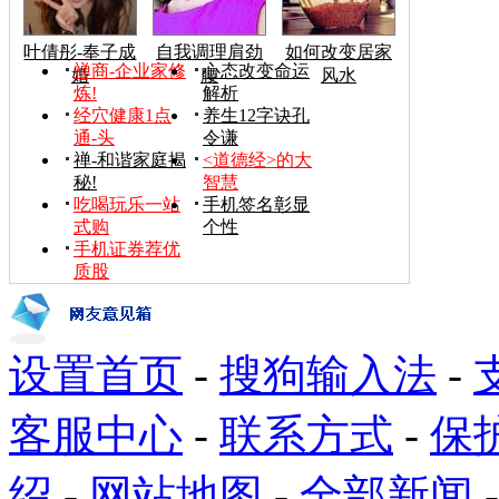
叶倩彤-奉子成
自我调理肩劲
如何改变居家
禅商-企业家修
心态改变命运
婚
腰
风水
炼!
解析
经穴健康1点
养生12字诀孔
通-头
令谦
禅-和谐家庭揭
<道德经>的大
秘!
智慧
吃喝玩乐一站
手机签名彰显
式购
个性
手机证券荐优
质股
设置首页
-
搜狗输入法
-
客服中心
-
联系方式
-
保
绍
-
网站地图
-
全部新闻