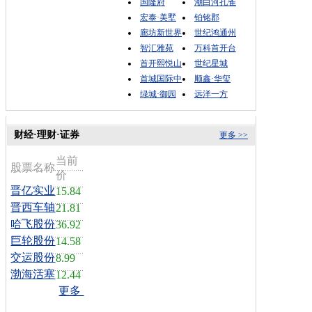
国隆府
潮白河孔雀
宏泰·美墅
铂铭郡
廊坊新世界
世纪鸿通州
智汇雅苑
万科首开台
首开熙悦山
世纪星城
首城国际中
顺鑫·华玺
绿城·御园
远洋一方
财经·理财·证券
更多 >>
当前
股票名称
价
晋亿实业
15.84
晋西车轴
21.81
哈飞股份
36.92
巨轮股份
14.58
交运股份
8.99
渤海活塞
12.44
更多