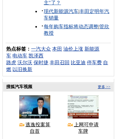
主"了？
现代新能源汽车
|
丰田定明年汽
车销量
每年购车指标将动态调整
|
管欣
教授
热点标签：
一汽大众
本田
油价上涨
新能源
车
电动车
凯泽西
路虎
沃尔沃
保时捷
丰田召回
比亚迪
停车费
自
燃
以旧换新
搜狐汽车视频
更多 >>
逃逸投案算
上网可申请
自首
车牌