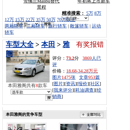
雪佛兰Malibu替代
年初将上市新车
景程
车型搜索：
精准搜索：
5万
8万
12万
15万
22万
35万
50万
70万以上
两厢轿车
|
三厢轿车
|
旅行轿车
|
敞篷轿车
|
运动
轿车
车型大全
>
本田
>
雅
有奖报错
阁
评分：
73.2
分
3869
人已
评
价格：
18.68-34.28万元
图片
1475
张
文章
953
篇
[
图片
][
资讯
][
报价
][
社区
]
本田雅阁共有
8
款车
[
我来评分
][
耗油调查
][
经
销商
]
本田雅阁的竞争车型