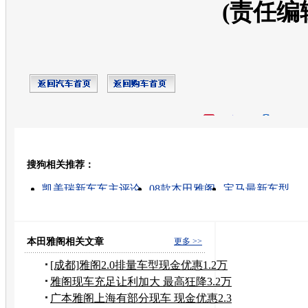
(责任编
开心网
人人网
豆瓣
搜狗相关推荐：
转发至：
凯美瑞新车车主评论
08款本田雅阁
宝马最新车型
三菱 价格
雅阁的图片
丰田凯美瑞车
广本雅阁
丰
新雅阁报价
新车
本田雅阁相关文章
更多 >>
[成都]雅阁2.0排量车型现金优惠1.2万
元
雅阁现车充足让利加大 最高狂降3.2万
元
广本雅阁上海有部分现车 现金优惠2.3