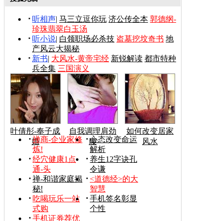
听相声
|
马三立逗你玩
济公传全本
郭德纲-
珍珠翡翠白玉汤
听小说
|
白领职场必杀技
盗墓挖坟奇书
地
产风云大揭秘
新书
|
大风水-黄帝宅经
新锐解读
都市特种
兵全集
三国演义
叶倩彤-奉子成
自我调理肩劲
如何改变居家
禅商-企业家修
心态改变命运
婚
腰
风水
炼!
解析
经穴健康1点
养生12字诀孔
通-头
令谦
禅-和谐家庭揭
<道德经>的大
秘!
智慧
吃喝玩乐一站
手机签名彰显
式购
个性
手机证券荐优