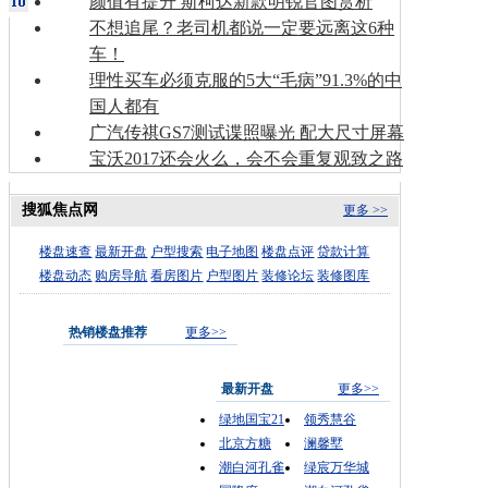
颜值有提升 斯柯达新款明锐官图赏析
不想追尾？老司机都说一定要远离这6种
车！
理性买车必须克服的5大“毛病”91.3%的中
国人都有
广汽传祺GS7测试谍照曝光 配大尺寸屏幕
宝沃2017还会火么，会不会重复观致之路
搜狐焦点网
更多 >>
楼盘速查
最新开盘
户型搜索
电子地图
楼盘点评
贷款计算
楼盘动态
购房导航
看房图片
户型图片
装修论坛
装修图库
热销楼盘推荐
更多>>
最新开盘
更多>>
绿地国宝21
领秀慧谷
北京方糖
澜馨墅
潮白河孔雀
绿宸万华城