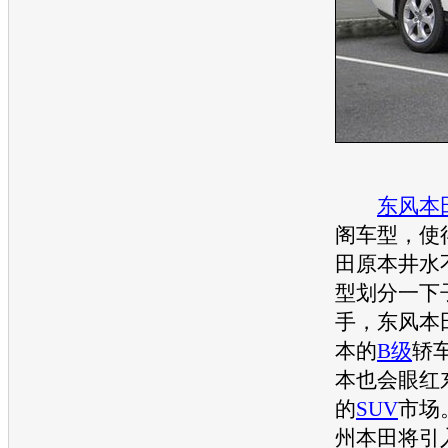
东风本
阁
车型
，使
田
原本井水
型
划分一下
手，
东风本
本的
B级
轿
本也会眼红
的
SUV
市场
州本田
将引