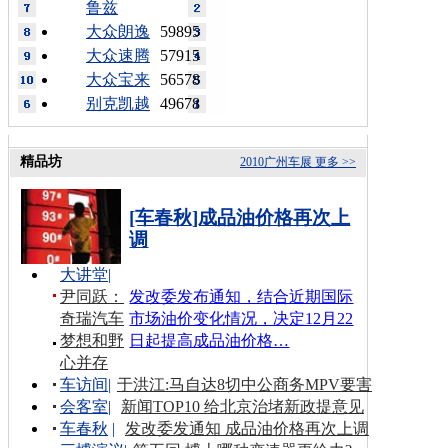
鲁兹
大众朗逸
59895
大众速腾
57915
大众宝来
56578
别克凯越
49678
精品坊
2010广州车展
更多 >>
[车春秋]成品油价格再次上
调
大讲堂
|
尹同跃：
发改委发布通知，结合近期国际
奇瑞汽车
市场油价变化情况，决定12月22
梦想和野
日起提高成品油价格…
心并存
车访间
|
于洪江:马自达8切中公商务MPV要害
会客室
|
新闻TOP10 给北京治堵新政提意见
车春秋
|
发改委发通知 成品油价格再次上调