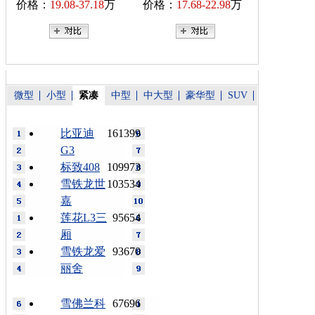
价格：
19.08-37.18
万
价格：
17.68-22.98
万
微型
小型
紧凑
中型
中大型
豪华型
SUV
比亚迪
161399
G3
标致408
109973
雪铁龙世
103534
嘉
莲花L3三
95654
厢
雪铁龙爱
93670
丽舍
雪佛兰科
67696