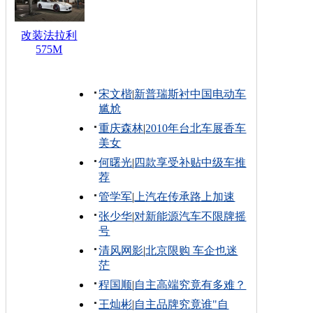
改装法拉利
575M
宋文楷
|
新普瑞斯衬中国电动车
尴尬
重庆森林
|
2010年台北车展香车
美女
何曙光
|
四款享受补贴中级车推
荐
管学军
|
上汽在传承路上加速
张少华
|
对新能源汽车不限牌摇
号
清风网影
|
北京限购 车企也迷
茫
程国顺
|
自主高端究竟有多难？
王灿彬
|
自主品牌究竟谁"自