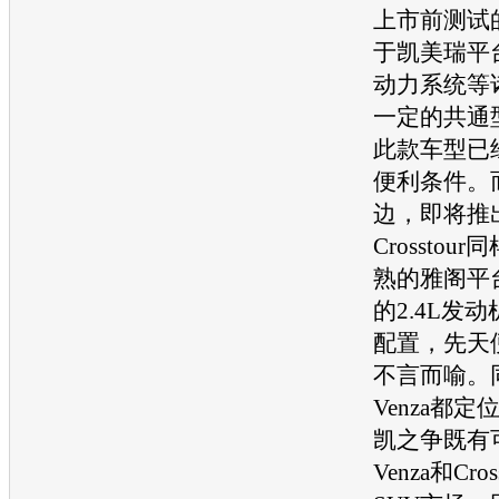
上市前测试的V
于
凯美瑞
平
动力系统等
一定的共通
此款
车型
已
便利条件。
边，即将推
Crossto
熟的
雅阁
平
的2.4L
发动
配置，先天
不言而喻。
Venza都定
凯之争既有
Venza和Cro