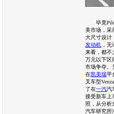
毕竟Pilo
美市场，采
大尺寸设计，配
发动机
，无
来看，都不
万元以下区
市场争夺。
在
凯美瑞
平
叉
车型
Ven
了在
一汽
汽
接受
新车
上
照，从分析
汽车
研究所