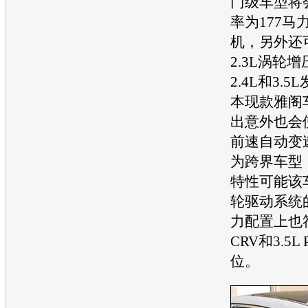
门级
车型
将
率为177马力
机
，另外还
2.3L涡轮增
2.4L和3.5L
本现款
雅阁
出意外也会
前速自动
变
为跨界
车型
特性可能该
轮驱动系统
力配置上也符
CRV
和3.5L
位。