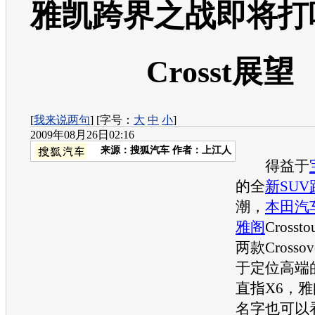
雅凯跨界之战即将打
Crosst展望
[
我来说两句
] [字号：
大
中
小
]
2009年08月26日02:16
来源：
搜狐汽车
作者：上江人
得益于
的全
新SUV
潮，
本田
汽
雅阁
Crosst
两款Crossov
于定位高端
直指X6，
雅
名字也可以