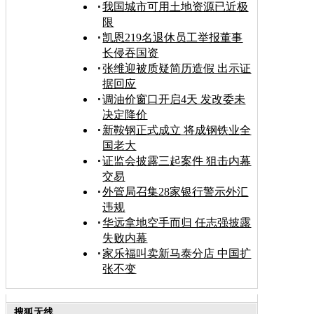
我国城市可用土地资源已近极
限
凯恩219名退休员工举报董事
长侵吞国资
张维迎被质疑简历造假 出示证
据回应
调油价窗口开启4天 发改委未
决定降价
新鞍钢正式成立 将成钢铁业全
国老大
证监会披露三起案件 狙击内幕
交易
外管局召集28家银行警示外汇
违规
华远拿地空手而归 任志强披露
失败内幕
家乐福叫卖新马泰分店 中国扩
张不变
搜狐无线