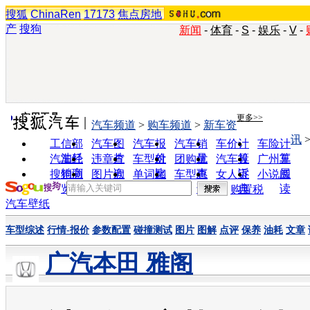
搜狐
ChinaRen
17173
焦点房地
产
搜狗
新闻
-
体育
-
S
-
娱乐
-
V
-
实用工具
更多>>
汽车频道
>
购车频道
>
新车资
讯
工信部
汽车图
汽车报
汽车销
车价计
车险计
油耗
片
价
量
算
算
汽车经
违章查
车型对
团购优
汽车投
广州车
销商
询
比
惠
诉
展
搜狗浏
图片欣
单词翻
车型查
女人宝
小说阅
览器
赏
译
询
典
读
购置税
汽车壁纸
车型综述
行情-报价
参数配置
碰撞测试
图片
图解
点评
保养
油耗
文章
广汽本田 雅阁