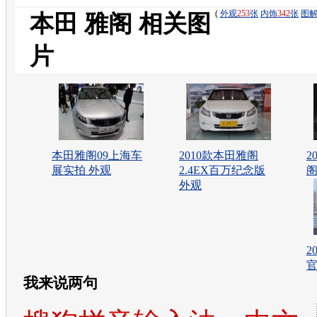
(
外观
253
张
内饰
342
张
图
本田 雅阁 相关图
片
本田雅阁09上海车
2010款本田雅阁
2
展实拍 外观
2.4EX百万纪念版
阁
外观
2
我来说两句