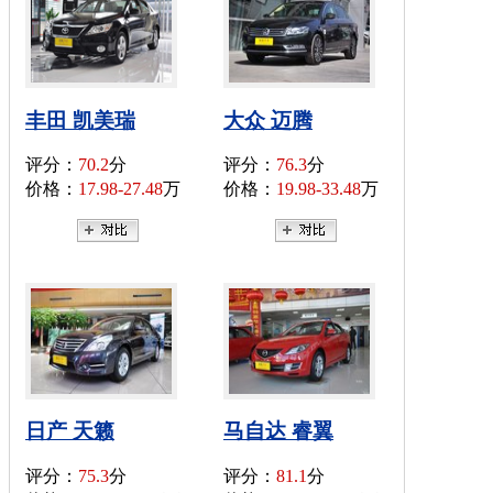
丰田 凯美瑞
大众 迈腾
评分：
70.2
分
评分：
76.3
分
价格：
17.98-27.48
万
价格：
19.98-33.48
万
日产 天籁
马自达 睿翼
评分：
75.3
分
评分：
81.1
分