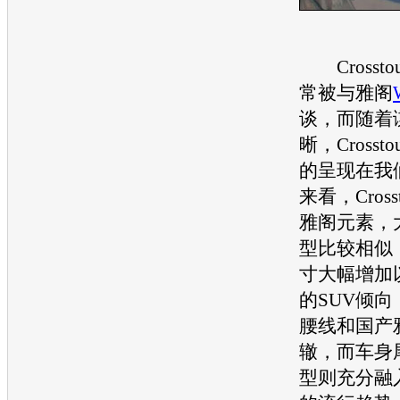
Crosst
常被与
雅阁
谈，而随着
晰，Cross
的呈现在我
来看，Cros
雅阁
元素，
型
比较相似
寸大幅增加
的
SUV
倾向
腰线和国产
辙，而车身
型则充分融