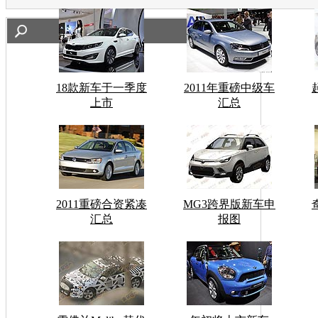
18款新车于一季度
2011年重磅中级车
上市
汇总
2011重磅合资紧凑
MG3跨界版新车申
汇总
报图