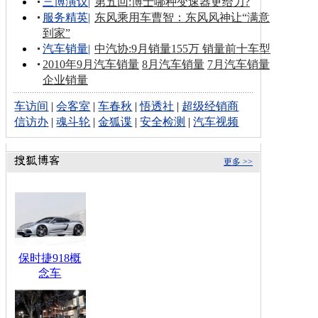
三博演议
|
第五回:博士哪种变速器更给力?
服务精英
|
东风乘用车曹智：东风风神让“满意
到家”
汽车销量
|
中汽协:9月销量155万 销量前十车型
2010年9月汽车销量
8月汽车销量
7月汽车销量
企业销量
车访间
|
会客室
|
车春秋
|
悟透社
|
超级经销商
信访办
|
魂斗轮
|
金狐谍
|
安全检测
|
汽车视频
更多 >>
保时捷918概
念车