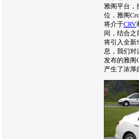
雅阁
平台，
位，
雅阁
Cr
将介于
CRV
间，结合之
将引入全
新
息，我们对
发布的
雅阁
产生了浓厚