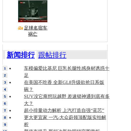
足球名宿车
祸亡
新闻排行
跟帖排行
车模偏爱比基尼 巨乳长腿性感身材诱惑十
足
在美国不吃香 全新GL8升级欲抢日系饭
碗？
SUV没它甭想玩越野 差速锁神通到底有多
大？
超小排量动力解析 上汽打造自强“蓝芯”
更大更宜家 一汽-大众蔚领顶配版实拍解
析