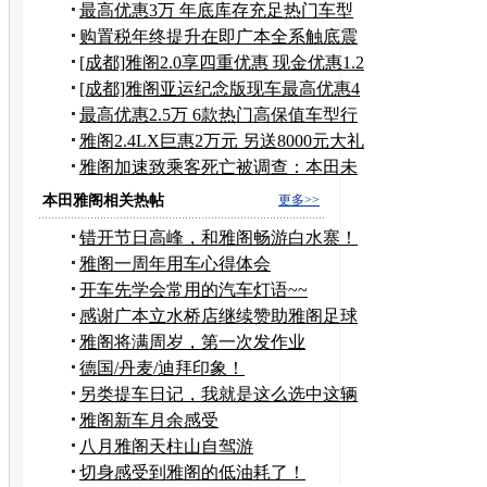
万
最高优惠3万 年底库存充足热门车型
调查
购置税年终提升在即广本全系触底震
撼价
[成都]雅阁2.0享四重优惠 现金优惠1.2
万
[成都]雅阁亚运纪念版现车最高优惠4
万元
最高优惠2.5万 6款热门高保值车型行
情
雅阁2.4LX巨惠2万元 另送8000元大礼
包
雅阁加速致乘客死亡被调查：本田未
回应
本田雅阁相关热帖
更多>>
错开节日高峰，和雅阁畅游白水寨！
雅阁一周年用车心得体会
开车先学会常用的汽车灯语~~
感谢广本立水桥店继续赞助雅阁足球
队！！！
雅阁将满周岁，第一次发作业
德国/丹麦/迪拜印象！
另类提车日记，我就是这么选中这辆
车的
雅阁新车月余感受
八月雅阁天柱山自驾游
切身感受到雅阁的低油耗了！