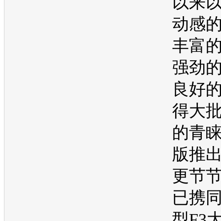
以来
动感
丰富
强劲
良好
得大
的青
版推
更节
已携
型
F3