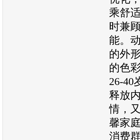
乘舒
时兼
能。
的外
的色
26-4
释放
情，
馨家
消费