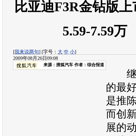
比亚迪F3R金钻版上
5.59-7.59万
[
我来说两句
] [字号：
大
中
小
]
2009年08月26日09:08
来源：
搜狐汽车
作者：综合报道
继
的最
是推
而创
展的