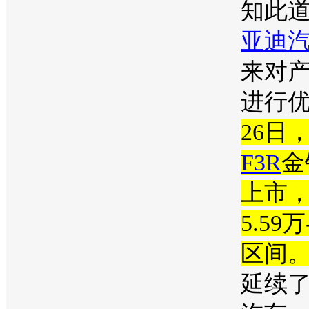
知此
亚迪
来对
进行
26日
F3R
金
上市
5.59万
区间
延续