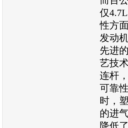
而百
仅4.
性方
发动
先进
艺技
连杆
可靠
时，
的进
降低