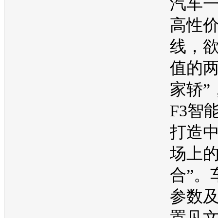
汽车
高性
线，欲
值的
家轿”
F3智
打造
场上的
合”。
参数
置见