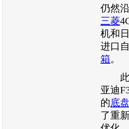
仍然沿
三菱
4
机
和
进口
箱
。
此
亚迪F
的
底
了重
优化