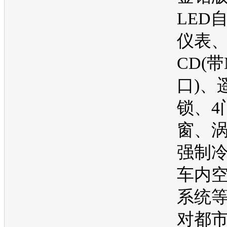
LED
仪表
CD(带
口)、
锁、4
窗、
强制
车内
系统
对都