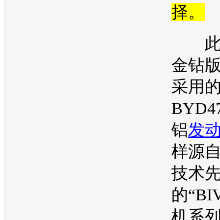
择。
此
金钻版1
采用
BYD4
铝
发
样源
技术
的“BI
机
系