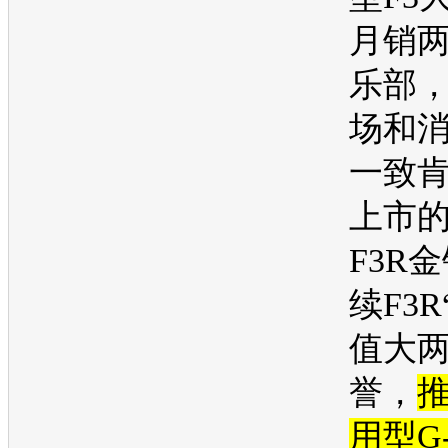
月销
乐部
场和
一致
上市
F3R
金
续
F3R
值大两
誉，
用型G