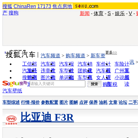
搜狐
ChinaRen
17173
焦点房地
产
搜狗
新闻
-
体育
-
S
-
娱乐
-
V
-
实用工具
更多>>
汽车频道
>
购车频道
>
新车资
讯
工信部
汽车图
汽车报
汽车销
车价计
车险计
油耗
片
价
量
算
算
汽车经
违章查
车型对
团购优
汽车投
广州车
销商
询
比
惠
诉
展
搜狗浏
图片欣
单词翻
车型查
女人宝
小说阅
览器
赏
译
询
典
读
购置税
汽车壁纸
车型综述
行情-报价
参数配置
图片
图解
点评
保养
油耗
文章
论坛
二手
比亚迪 F3R