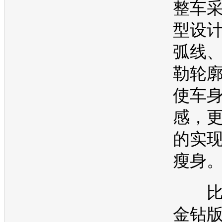
整车
型设
弧线
勒轮
使车
感，
的实
瘦身
比
金钻