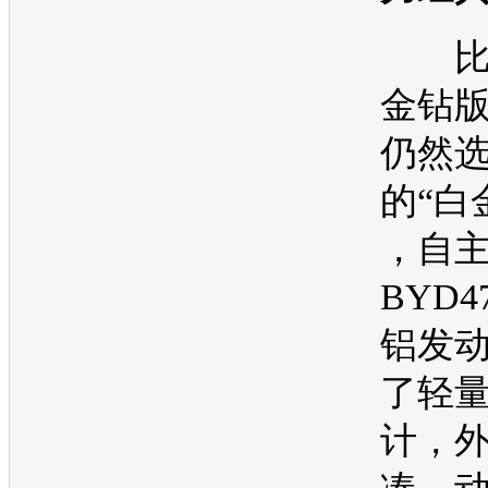
比
金钻
仍然选
的“白
，自
BYD4
铝
发
了轻
计，