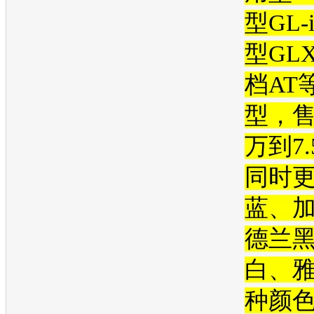
型GL
型GL
档AT
型
，售
万到7
同时
蓝、
德兰
白、
种颜