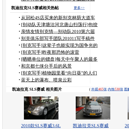
万元
凯迪拉克SLS赛威相关热帖
更多>>
从冠松4S店买来的新别克林荫大道车
竟然是辆问题车！
[别动队天津塘沽河北唐山扫荡行]包饺
子吃海鲜晒腊肠
亲情友情别克情—别动队2010第六届
年会
别克俱乐部写手团队201011写手稿件
汇总专贴
[别克写手]这辈子也能实现为国争光的
梦想
[别克写手]昨夜那恐怖的滚雷
[晒晒单位的镖盘]每天中午聚人的最多
的地方
和京都七侠分手后的风景
[别克写手]植物园里看“向日葵”的人们
蓝天上的瀑布、喷泉云彩
凯迪拉克 SLS赛威 相关图片
(
外观
465
张
内饰
530
张
图
2010款SLS赛威3.6L
凯迪拉克SLS赛威
2