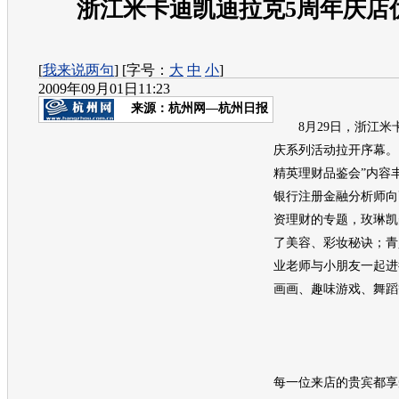
浙江米卡迪凯迪拉克5周年庆店
[
我来说两句
] [字号：
大
中
小
]
2009年09月01日11:23
来源：
杭州网—杭州日报
8月29日，浙江米
庆系列活动拉开序幕。
精英理财品鉴会”内容
银行注册金融分析师向
资理财的专题，玫琳凯
了美容、彩妆秘诀；青
业老师与小朋友一起进
画画、趣味游戏、舞蹈
每一位来店的贵宾都享