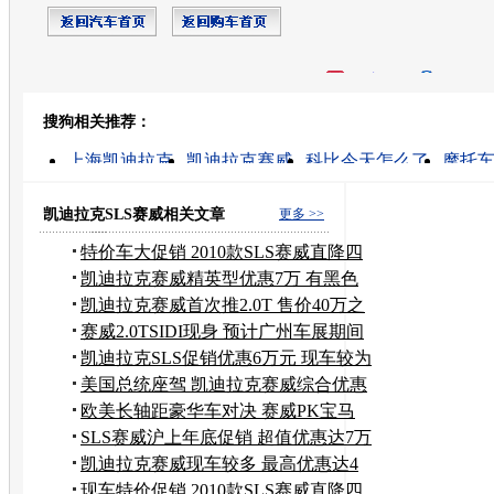
开心网
人人网
豆瓣
搜狗相关推荐：
转发至：
上海凯迪拉克
凯迪拉克赛威
科比今天怎么了
摩托
科比的图片
凯迪拉克sls价格
凯迪拉克报价
凯迪拉克s
凯迪拉克sls赛威
凯迪拉克汽车
凯迪拉克SLS赛威相关文章
更多 >>
特价车大促销 2010款SLS赛威直降四
万元
凯迪拉克赛威精英型优惠7万 有黑色
现车
凯迪拉克赛威首次推2.0T 售价40万之
内
赛威2.0TSIDI现身 预计广州车展期间
上市
凯迪拉克SLS促销优惠6万元 现车较为
充足
美国总统座驾 凯迪拉克赛威综合优惠
8万
欧美长轴距豪华车对决 赛威PK宝马
528Li
SLS赛威沪上年底促销 超值优惠达7万
元
凯迪拉克赛威现车较多 最高优惠达4
万元
现车特价促销 2010款SLS赛威直降四