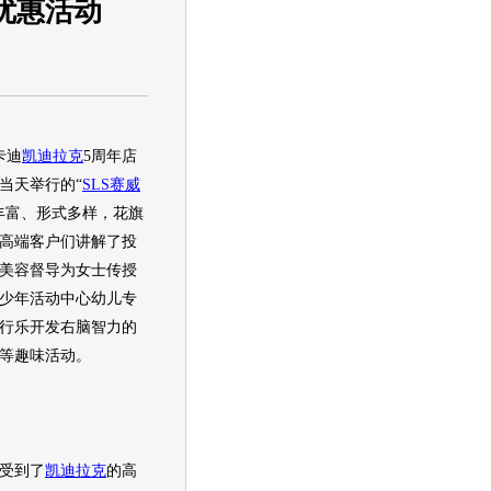
优惠活动
卡迪
凯迪拉克
5周年店
当天举行的“
SLS赛威
丰富、形式多样，花旗
高端客户们讲解了投
美容督导为女士传授
少年活动中心幼儿专
行乐开发右脑智力的
等趣味活动。
受到了
凯迪拉克
的高