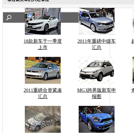
18款新车于一季度
2011年重磅中级车
上市
汇总
2011重磅合资紧凑
MG3跨界版新车申
汇总
报图