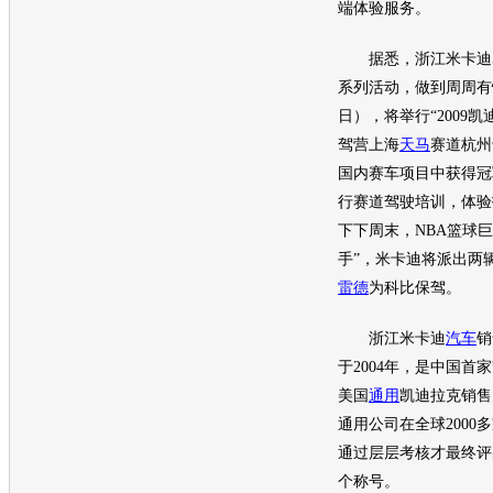
端体验服务。
据悉，浙江米卡迪5
系列活动，做到周周有
日），将举行“2009
凯
驾营上海
天马
赛道杭州
国内赛车项目中获得冠
行赛道驾驶培训，体验
下下周末，NBA篮球
手”，米卡迪将派出两
雷德
为科比保驾。
浙江米卡迪
汽车
销
于2004年，是中国首家
美国
通用
凯迪拉克
销售
通用
公司在全球2000
通过层层考核才最终评出
个称号。