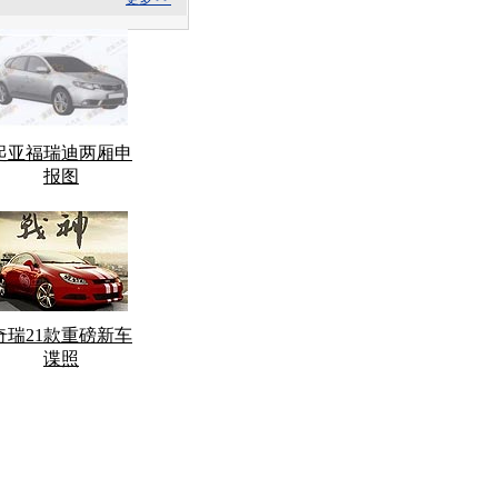
起亚福瑞迪两厢申
报图
奇瑞21款重磅新车
谍照