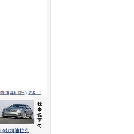
解
94
张
其他
13
张
)
更多 >>
我
来
说
两
句
006款凯迪拉克