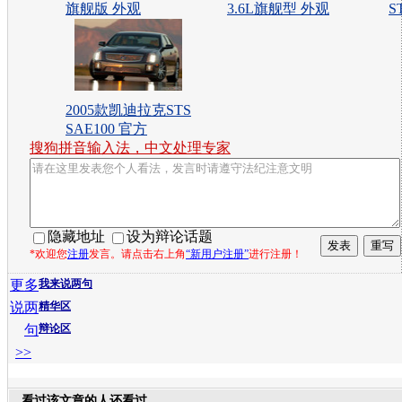
旗舰版 外观
3.6L旗舰型 外观
S
2005款凯迪拉克STS
SAE100 官方
搜狗拼音输入法，中文处理专家
隐藏地址
设为辩论话题
*欢迎您
注册
发言。请点击右上角
“新用户注册”
进行注册！
更多
我来说两句
说两
精华区
句
辩论区
>>
看过该文章的人还看过