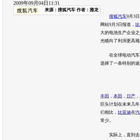
2009年09月04日11:31
来源：
搜狐汽车
作者：雅龙
搜狐汽车
9月3日讯
网站9月3日报道，
比
大的电池生产企业之
光瞄向了利润更高规
在全球电动
汽车
选择了一条特别的途
丰田
，
本田
，
日产
，
巨头计划在未来几年
们相比，
比亚迪
在
汽
常少。
实际上，直到去