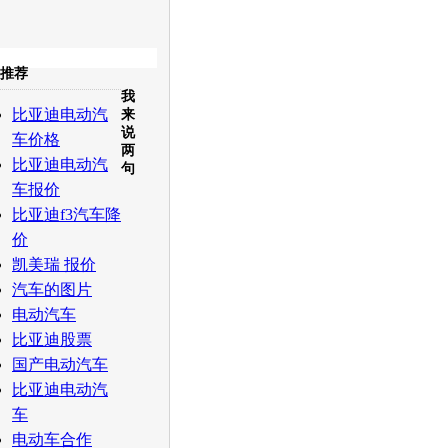
收起
推荐
我
白社会
百度i贴吧
比亚迪电动汽
来
说
车价格
两
比亚迪电动汽
句
车报价
比亚迪f3汽车降
价
凯美瑞 报价
汽车的图片
电动汽车
比亚迪股票
国产电动汽车
比亚迪电动汽
车
电动车合作