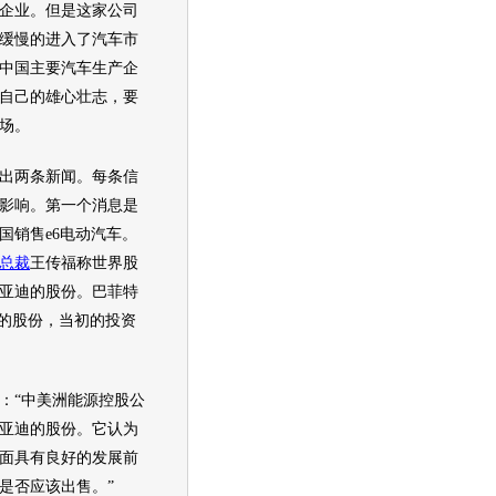
企业。但是这家公司
缓慢的进入了
汽车
市
中国主要
汽车
生产企
自己的雄心壮志，要
市场。
出两条新闻。每条信
影响。第一个消息是
国销售e6电动
汽车
。
总裁
王传福称世界股
亚迪
的股份。巴菲特
%的股份，当初的投资
“中美洲能源控股公
亚迪
的股份。它认为
面具有良好的发展前
是否应该出售。”