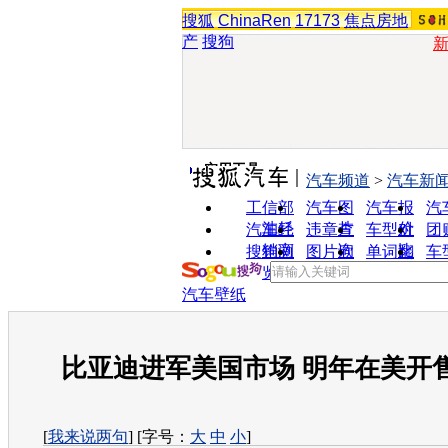
搜狐
ChinaRen
17173
焦点房地
产
搜狗
实用工具
汽车频道
>
汽车新
工信部
汽车图
汽车报
汽
油耗
片
价
汽车经
违章查
车型对
团
销商
询
比
搜狗浏
图片欣
单词翻
车
览器
赏
译
汽车壁纸
比亚迪进军美国市场 明年在美开售
[
我来说两句
] [字号：
大
中
小
]