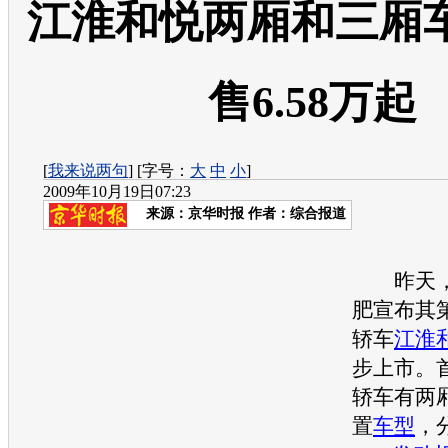
江淮和悦两厢和三厢
售6.58万起
[
我来说两句
] [字号：
大
中
小
]
2009年10月19日07:23
来源：
京华时报
作者：综合报道
昨天
肥宣布其
轿车
江淮
步上市。
轿车有两
置
车型
，