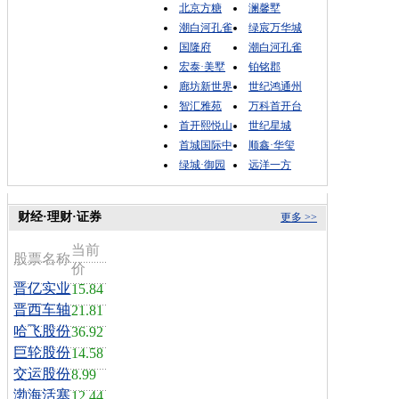
北京方糖
澜馨墅
潮白河孔雀
绿宸万华城
国隆府
潮白河孔雀
宏泰·美墅
铂铭郡
廊坊新世界
世纪鸿通州
智汇雅苑
万科首开台
首开熙悦山
世纪星城
首城国际中
顺鑫·华玺
绿城·御园
远洋一方
财经·理财·证券
更多 >>
当前
股票名称
价
晋亿实业
15.84
晋西车轴
21.81
哈飞股份
36.92
巨轮股份
14.58
交运股份
8.99
渤海活塞
12.44