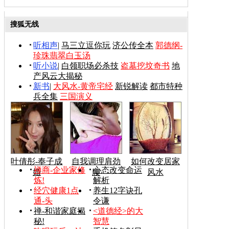
搜狐无线
听相声
|
马三立逗你玩
济公传全本
郭德纲-
珍珠翡翠白玉汤
听小说
|
白领职场必杀技
盗墓挖坟奇书
地
产风云大揭秘
新书
|
大风水-黄帝宅经
新锐解读
都市特种
兵全集
三国演义
叶倩彤-奉子成
自我调理肩劲
如何改变居家
禅商-企业家修
心态改变命运
婚
腰
风水
炼!
解析
经穴健康1点
养生12字诀孔
通-头
令谦
禅-和谐家庭揭
<道德经>的大
秘!
智慧