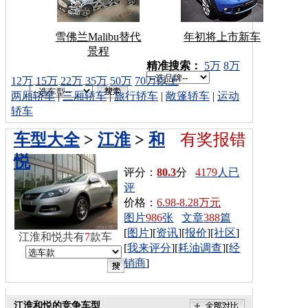
雪佛兰Malibu替代
年初将上市新车
景程
车型搜索：
精准搜索：
5万
8万
12万
15万
22万
35万
50万
70万以上
两厢轿车
|
三厢轿车
|
旅行轿车
|
敞篷轿车
|
运动
轿车
车型大全
>
江淮
>
和
有奖报错
悦
评分：
80.3
分
4179
人已
评
价格：
6.98-8.28万元
图片
986
张
文章
388
篇
[
图片
][
资讯
][
报价
][
社区
]
江淮和悦共有
7
款车
[
我来评分
][
耗油调查
][
经
销商
]
江淮和悦的竞争车型