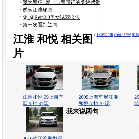
我为鹰狂--爱上与鹰同行的美妙感觉
试驾江淮瑞鹰
@_@Rein2.0美女试驾报告
第一次看到兰鹰
(
外观
320
张
内饰
277
张
图
江淮 和悦 相关图
片
江淮和悦 09上海车
2009上海车展江淮
2
展实拍 外观
和悦实拍 外观
妆
我来说两句
2010款江淮和悦深