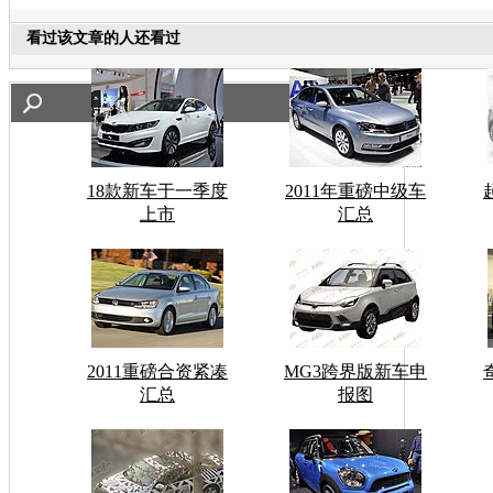
看过该文章的人还看过
18款新车于一季度
2011年重磅中级车
上市
汇总
2011重磅合资紧凑
MG3跨界版新车申
汇总
报图