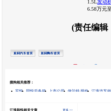
1.5L
发动
6.58万元
(责任编辑
开心网
人人网
豆瓣
搜狗相关推荐：
转发至：
宾悦
同悦后备箱
上市公司
伊兰特 报价
江淮汽车
09款福克斯报价
长安福特福克斯降价
江淮瑞风
大众轿车价格
江淮货车
江淮和悦相关文章
更多 >>