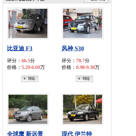
比亚迪 F3
风神 S30
评分：
66.5
分
评分：
78.7
分
价格：
5.29-6.69
万
价格：
6.98-9.38
万
全球鹰 新远景
现代 伊兰特