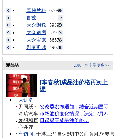
雪佛兰科
67696
鲁兹
大众朗逸
59895
大众速腾
57915
大众宝来
56578
别克凯越
49678
精品坊
2010广州车展
更多 >>
[车春秋]成品油价格再次上
调
大讲堂
|
尹同跃：
发改委发布通知，结合近期国际
奇瑞汽车
市场油价变化情况，决定12月22
梦想和野
日起提高成品油价格…
心并存
车访间
|
于洪江:马自达8切中公商务MPV要害