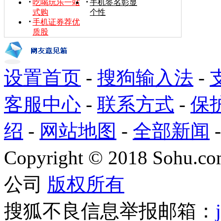
吃喝玩乐一站
手机签名彰显
式购
个性
手机证券荐优
质股
设置首页
-
搜狗输入法
-
客服中心
-
联系方式
-
保
绍
-
网站地图
-
全部新闻
Copyright
©
2018 Sohu.com
公司
版权所有
搜狐不良信息举报邮箱：