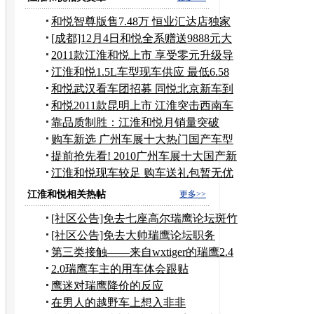
和悦智尊版售7.48万 恒业汇达店独家
推出
[成都]12月4日和悦全系赠送9888元大
礼包
2011款江淮和悦上市 享受零元升级导
航
江淮和悦1.5L车型现车供应 最低6.58
万起
和悦武汉看车团招募 同悦北京新车到
店
和悦2011款昆明上市 江淮突击西南车
展
靠品质制胜：江淮和悦月销量突破
5000台
购车新选 广州车展十大热门国产车型
推荐
提前抢先看! 2010广州车展十大国产新
车
江淮和悦现车较足 购车送礼包暂无优
惠
江淮和悦相关热帖
更多>>
[社区公告]免去七座高尔瑞鹰论坛斑竹
职务
[社区公告]免去大帅瑞鹰论坛职务
第三类接触——来自wxtiger的瑞鹰2.4
报告（不断更新中）
2.0瑞鹰车主的用车体会跟贴
鹰迷对瑞鹰降价的反应
在男人的越野车上想入非非