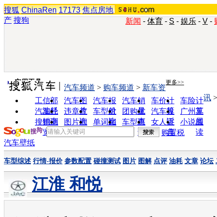
搜狐
ChinaRen
17173
焦点房地
产
搜狗
新闻
-
体育
-
S
-
娱乐
-
V
-
实用工具
更多>>
汽车频道
>
购车频道
>
新车资
讯
工信部
汽车图
汽车报
汽车销
车价计
车险计
油耗
片
价
量
算
算
汽车经
违章查
车型对
团购优
汽车投
广州车
销商
询
比
惠
诉
展
搜狗浏
图片欣
单词翻
车型查
女人宝
小说阅
览器
赏
译
询
典
读
购置税
汽车壁纸
车型综述
行情-报价
参数配置
碰撞测试
图片
图解
点评
油耗
文章
论坛
江淮 和悦