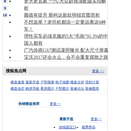
更大更宜家 一汽-大众蔚领顶配版实拍解
析
颜值有提升 斯柯达新款明锐官图赏析
不想追尾？老司机都说一定要远离这6种
车！
理性买车必须克服的5大“毛病”91.3%的中
国人都有
广汽传祺GS7测试谍照曝光 配大尺寸屏幕
宝沃2017还会火么，会不会重复观致之路
搜狐焦点网
更多 >>
楼盘速查
最新开盘
户型搜索
电子地图
楼盘点评
贷款计算
楼盘动态
购房导航
看房图片
户型图片
装修论坛
装修图库
热销楼盘推荐
更多>>
最新开盘
更多>>
绿地国宝21
领秀慧谷