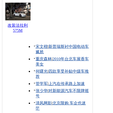
改装法拉利
575M
宋文楷
|
新普瑞斯衬中国电动车
尴尬
重庆森林
|
2010年台北车展香车
美女
何曙光
|
四款享受补贴中级车推
荐
管学军
|
上汽在传承路上加速
张少华
|
对新能源汽车不限牌摇
号
清风网影
|
北京限购 车企也迷
茫