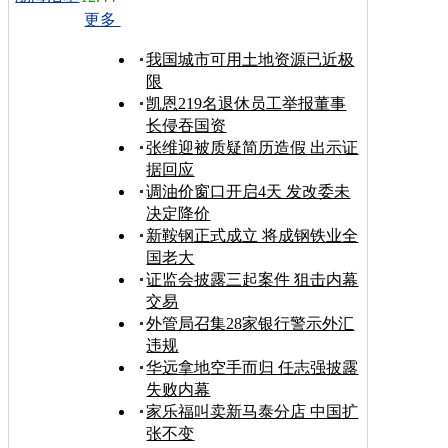
更多
我国城市可用土地资源已近极
限
凯恩219名退休员工举报董事
长侵吞国资
张维迎被质疑简历造假 出示证
据回应
调油价窗口开启4天 发改委未
决定降价
新鞍钢正式成立 将成钢铁业全
国老大
证监会披露三起案件 狙击内幕
交易
外管局召集28家银行警示外汇
违规
华远拿地空手而归 任志强披露
失败内幕
家乐福叫卖新马泰分店 中国扩
张不变