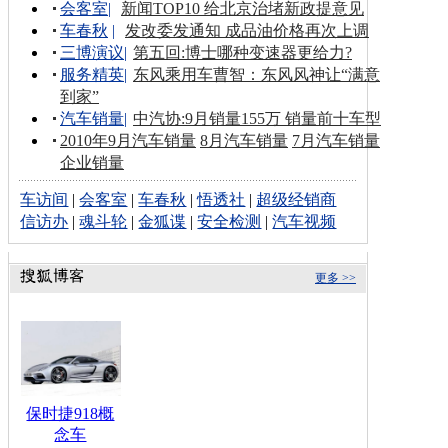
会客室
|
新闻TOP10 给北京治堵新政提意见
车春秋
|
发改委发通知 成品油价格再次上调
三博演议
|
第五回:博士哪种变速器更给力?
服务精英
|
东风乘用车曹智：东风风神让“满意
到家”
汽车销量
|
中汽协:9月销量155万 销量前十车型
2010年9月汽车销量
8月汽车销量
7月汽车销量
企业销量
车访间
|
会客室
|
车春秋
|
悟透社
|
超级经销商
信访办
|
魂斗轮
|
金狐谍
|
安全检测
|
汽车视频
更多 >>
保时捷918概
念车