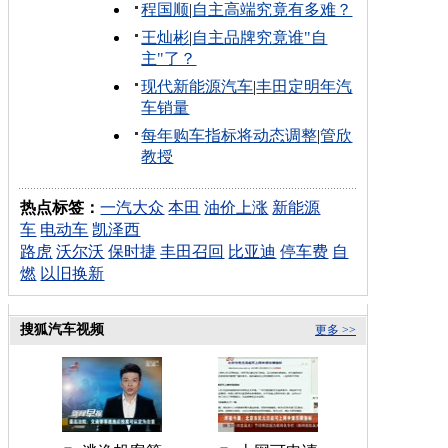
程国顺
|
自主高端究竟有多难？
王灿彬
|
自主品牌究竟谁"自
主"了？
现代新能源汽车
|
丰田定明年汽
车销量
每年购车指标将动态调整
|
管欣
教授
热点标签：
一汽大众
本田
油价上涨
新能源
车
电动车
凯泽西
路虎
沃尔沃
保时捷
丰田召回
比亚迪
停车费
自
燃
以旧换新
搜狐汽车视频
更多 >>