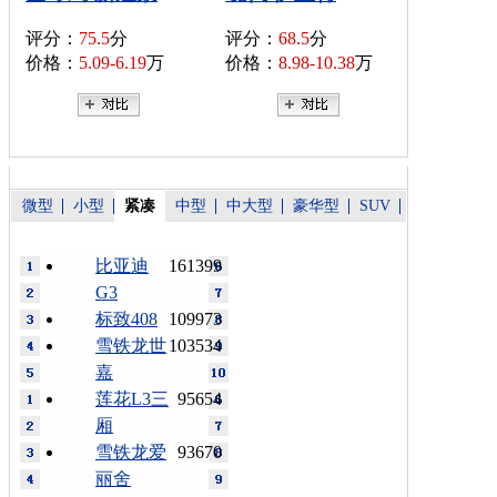
评分：
75.5
分
评分：
68.5
分
价格：
5.09-6.19
万
价格：
8.98-10.38
万
微型
小型
紧凑
中型
中大型
豪华型
SUV
比亚迪
161399
G3
标致408
109973
雪铁龙世
103534
嘉
莲花L3三
95654
厢
雪铁龙爱
93670
丽舍