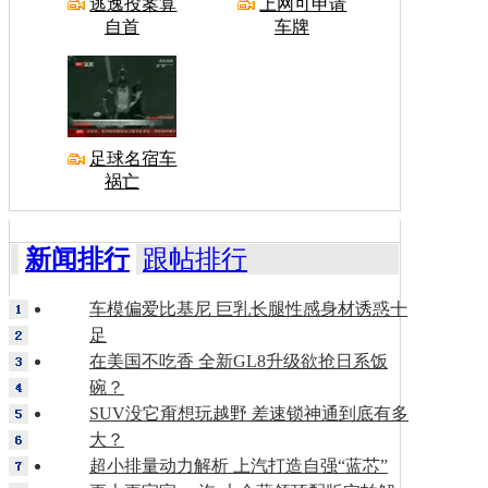
逃逸投案算
上网可申请
自首
车牌
足球名宿车
祸亡
新闻排行
跟帖排行
车模偏爱比基尼 巨乳长腿性感身材诱惑十
足
在美国不吃香 全新GL8升级欲抢日系饭
碗？
SUV没它甭想玩越野 差速锁神通到底有多
大？
超小排量动力解析 上汽打造自强“蓝芯”