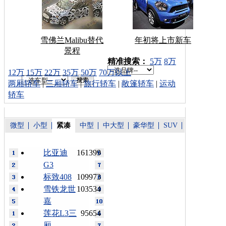
雪佛兰Malibu替代
年初将上市新车
景程
车型搜索：
精准搜索：
5万
8万
12万
15万
22万
35万
50万
70万以上
两厢轿车
|
三厢轿车
|
旅行轿车
|
敞篷轿车
|
运动
轿车
微型
小型
紧凑
中型
中大型
豪华型
SUV
比亚迪
161399
G3
标致408
109973
雪铁龙世
103534
嘉
莲花L3三
95654
厢