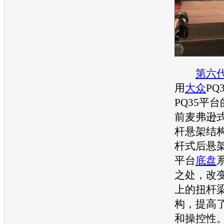
第六
用
大众
PQ
PQ35平台
前麦弗逊
杆悬架结
杆式后悬架
平台
底盘
之处，改变
上的扭杆
构，提高
和操控性