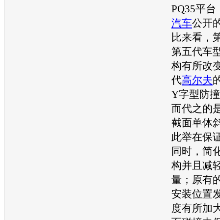
PQ35平
汽车
公开
比来看，
第五代
车
构有所改
代
高尔夫
Y字型防
而代之的
截面单体
此举在保
同时，简
构并且减
量；原有
安装位置
度有所加