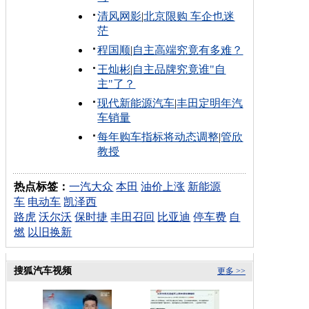
清风网影
|
北京限购 车企也迷
茫
程国顺
|
自主高端究竟有多难？
王灿彬
|
自主品牌究竟谁"自
主"了？
现代新能源汽车
|
丰田定明年汽
车销量
每年购车指标将动态调整
|
管欣
教授
热点标签：
一汽大众
本田
油价上涨
新能源
车
电动车
凯泽西
路虎
沃尔沃
保时捷
丰田召回
比亚迪
停车费
自
燃
以旧换新
搜狐汽车视频
更多 >>