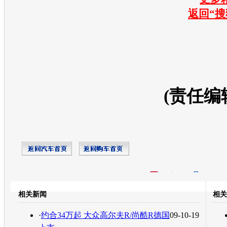
返回“搜
(责任编
开心网
人人网
豆瓣
相关新闻
相关
转发至：
·
约合34万起 大众高尔夫R/尚酷R德国
09-10-19