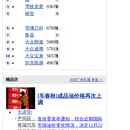
雪铁龙爱
93670
丽舍
雪佛兰科
67696
鲁兹
大众朗逸
59895
大众速腾
57915
大众宝来
56578
别克凯越
49678
精品坊
2010广州车展
更多 >>
[车春秋]成品油价格再次上
调
大讲堂
|
尹同跃：
发改委发布通知，结合近期国际
奇瑞汽车
市场油价变化情况，决定12月22