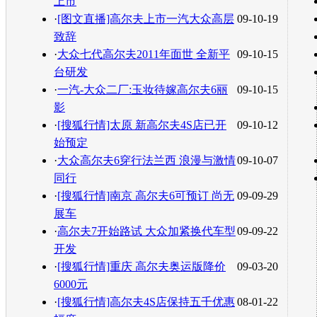
上市
·
[图文直播]高尔夫上市一汽大众高层
09-10-19
致辞
·
大众七代高尔夫2011年面世 全新平
09-10-15
台研发
·
一汽-大众二厂:玉妆待嫁高尔夫6丽
09-10-15
影
·
[搜狐行情]太原 新高尔夫4S店已开
09-10-12
始预定
·
大众高尔夫6穿行法兰西 浪漫与激情
09-10-07
同行
·
[搜狐行情]南京 高尔夫6可预订 尚无
09-09-29
展车
·
高尔夫7开始路试 大众加紧换代车型
09-09-22
开发
·
[搜狐行情]重庆 高尔夫奥运版降价
09-03-20
6000元
·
[搜狐行情]高尔夫4S店保持五千优惠
08-01-22