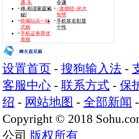
通-头
令谦
禅-和谐家庭揭
<道德经>的大
秘!
智慧
吃喝玩乐一站
手机签名彰显
式购
个性
手机证券荐优
质股
设置首页
-
搜狗输入法
-
客服中心
-
联系方式
-
保
绍
-
网站地图
-
全部新闻
Copyright
©
2018 Sohu.com
公司
版权所有