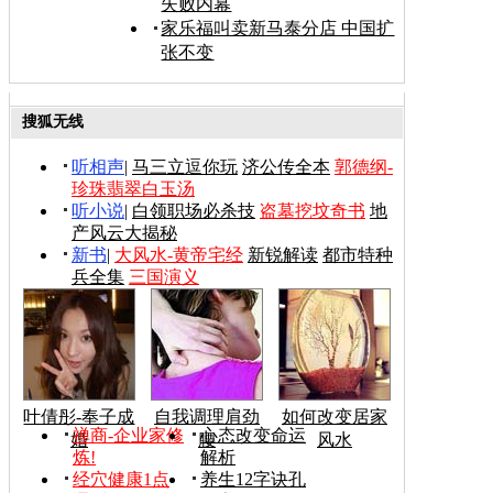
失败内幕
家乐福叫卖新马泰分店 中国扩
张不变
搜狐无线
听相声
|
马三立逗你玩
济公传全本
郭德纲-
珍珠翡翠白玉汤
听小说
|
白领职场必杀技
盗墓挖坟奇书
地
产风云大揭秘
新书
|
大风水-黄帝宅经
新锐解读
都市特种
兵全集
三国演义
叶倩彤-奉子成
自我调理肩劲
如何改变居家
禅商-企业家修
心态改变命运
婚
腰
风水
炼!
解析
经穴健康1点
养生12字诀孔