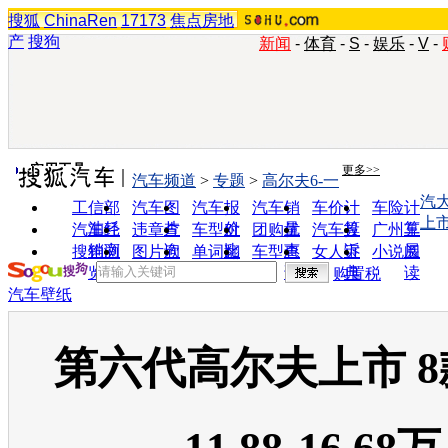
搜狐
ChinaRen
17173
焦点房地
产
搜狗
新闻
-
体育
-
S
-
娱乐
-
V
-
实用工具
更多>>
汽车频道
>
专题
>
高尔夫6-一
汽
工信部
汽车图
汽车报
汽车销
车价计
车险计
上
油耗
片
价
量
算
算
汽车经
违章查
车型对
团购优
汽车投
广州车
销商
询
比
惠
诉
展
搜狗浏
图片欣
单词翻
车型查
女人宝
小说阅
览器
赏
译
询
典
读
购置税
汽车壁纸
第六代高尔夫上市 