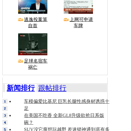
逃逸投案算
上网可申请
自首
车牌
足球名宿车
祸亡
新闻排行
跟帖排行
车模偏爱比基尼 巨乳长腿性感身材诱惑十
足
在美国不吃香 全新GL8升级欲抢日系饭
碗？
SUV没它甭想玩越野 差速锁神通到底有多