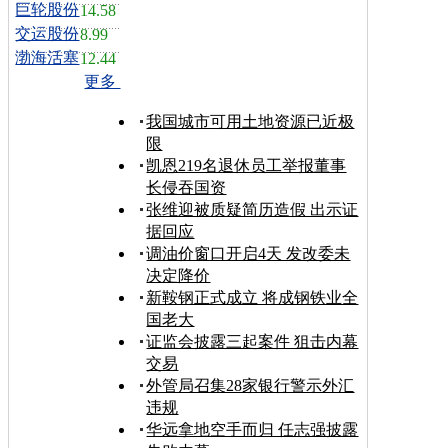
巨轮股份
14.58
交运股份
8.99
渤海活塞
12.44
更多
我国城市可用土地资源已近极
限
凯恩219名退休员工举报董事
长侵吞国资
张维迎被质疑简历造假 出示证
据回应
调油价窗口开启4天 发改委未
决定降价
新鞍钢正式成立 将成钢铁业全
国老大
证监会披露三起案件 狙击内幕
交易
外管局召集28家银行警示外汇
违规
华远拿地空手而归 任志强披露