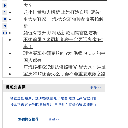
大？
超小排量动力解析 上汽打造自强“蓝芯”
更大更宜家 一汽-大众蔚领顶配版实拍解
析
颜值有提升 斯柯达新款明锐官图赏析
不想追尾？老司机都说一定要远离这6种
车！
理性买车必须克服的5大“毛病”91.3%的中
国人都有
广汽传祺GS7测试谍照曝光 配大尺寸屏幕
宝沃2017还会火么，会不会重复观致之路
搜狐焦点网
更多 >>
楼盘速查
最新开盘
户型搜索
电子地图
楼盘点评
贷款计算
楼盘动态
购房导航
看房图片
户型图片
装修论坛
装修图库
热销楼盘推荐
更多>>