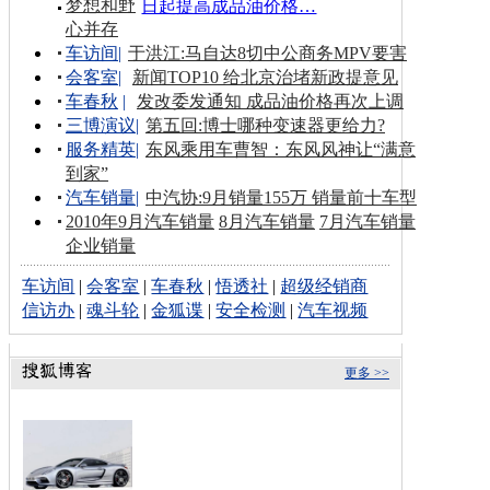
梦想和野
日起提高成品油价格…
心并存
车访间
|
于洪江:马自达8切中公商务MPV要害
会客室
|
新闻TOP10 给北京治堵新政提意见
车春秋
|
发改委发通知 成品油价格再次上调
三博演议
|
第五回:博士哪种变速器更给力?
服务精英
|
东风乘用车曹智：东风风神让“满意
到家”
汽车销量
|
中汽协:9月销量155万 销量前十车型
2010年9月汽车销量
8月汽车销量
7月汽车销量
企业销量
车访间
|
会客室
|
车春秋
|
悟透社
|
超级经销商
信访办
|
魂斗轮
|
金狐谍
|
安全检测
|
汽车视频
更多 >>