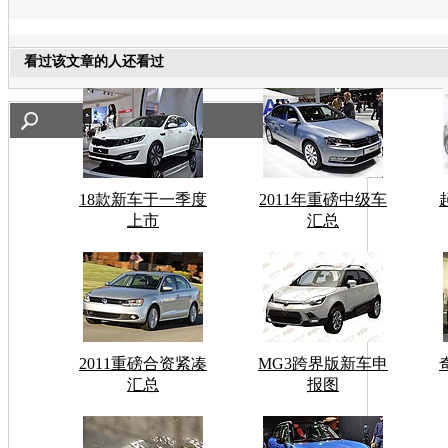
看过该文章的人还看过
18款新车于一季度
2011年重磅中级车
上市
汇总
2011重磅合资紧凑
MG3跨界版新车申
汇总
报图