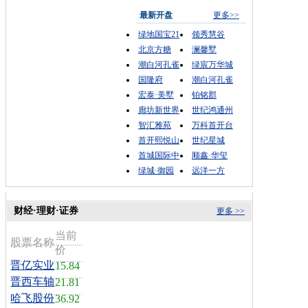
最新开盘
更多>>
绿地国宝21
领秀慧谷
北京方糖
澜馨墅
潮白河孔雀
绿宸万华城
国隆府
潮白河孔雀
宏泰·美墅
铂铭郡
廊坊新世界
世纪鸿通州
智汇雅苑
万科首开台
首开熙悦山
世纪星城
首城国际中
顺鑫·华玺
绿城·御园
远洋一方
财经·理财·证券
更多 >>
当前
股票名称
价
晋亿实业
15.84
晋西车轴
21.81
哈飞股份
36.92