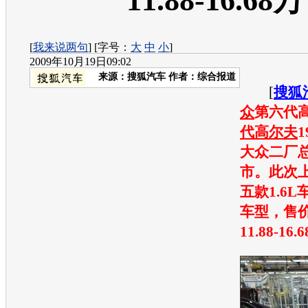
11.88-16.68万
[
我来说两句
] [字号：
大
中
小
]
2009年10月19日09:02
来源：
搜狐汽车
作者：综合报道
[
搜狐
众
第六代
代高尔夫
大众
二厂
市。此次
五款1.6L
车型
，售
11.88-16