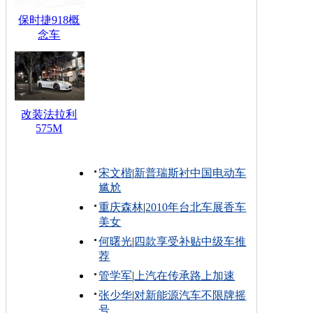
保时捷918概
念车
改装法拉利
575M
宋文楷
|
新普瑞斯衬中国电动车
尴尬
重庆森林
|
2010年台北车展香车
美女
何曙光
|
四款享受补贴中级车推
荐
管学军
|
上汽在传承路上加速
张少华
|
对新能源汽车不限牌摇
号