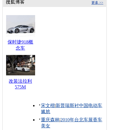
更多 >>
保时捷918概
念车
改装法拉利
575M
宋文楷
|
新普瑞斯衬中国电动车
尴尬
重庆森林
|
2010年台北车展香车
美女