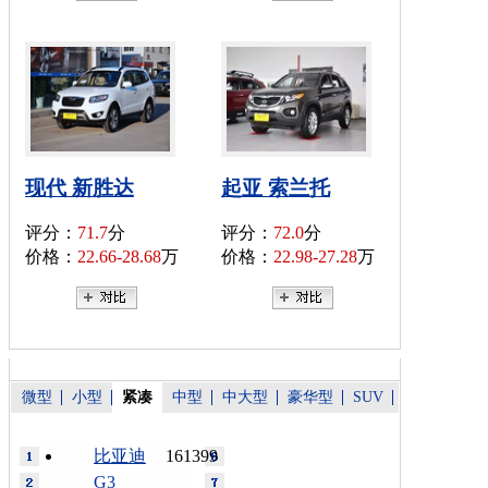
现代 新胜达
起亚 索兰托
评分：
71.7
分
评分：
72.0
分
价格：
22.66-28.68
万
价格：
22.98-27.28
万
微型
小型
紧凑
中型
中大型
豪华型
SUV
比亚迪
161399
G3