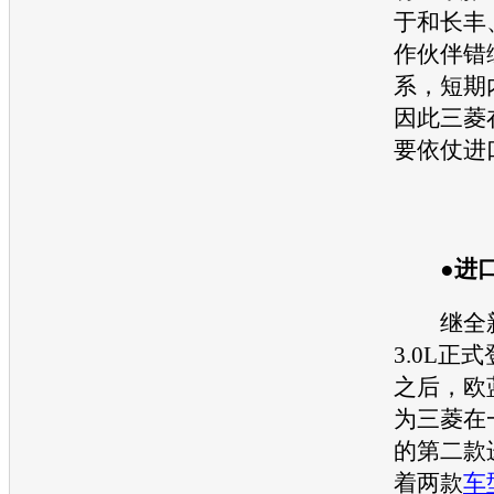
于和长丰
作伙伴错
系，短期
因此
三菱
要依仗进
●进口
继全新
3.0L正
之后，
欧
为
三菱
在
的第二款
着两款
车