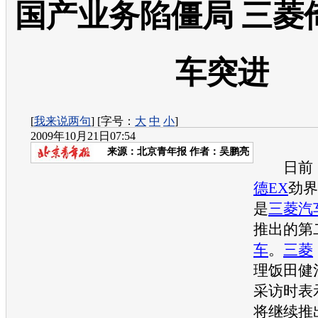
国产业务陷僵局 三菱
车突进
[
我来说两句
] [字号：
大
中
小
]
2009年10月21日07:54
来源：
北京青年报
作者：吴鹏亮
日前，2
德EX
劲界
是
三菱汽
推出的第
车
。
三菱
理饭田健
采访时表
将继续推