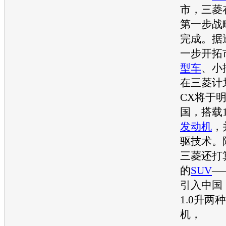
市，
三菱
第一步战
完成。据
一步开拓
型车
、小
在
三菱
计
CX将于
国，搭载1.
发动机
，
驱技术。
三菱
还打
的
SUV
—
引入中国，
1.0升两
机
，