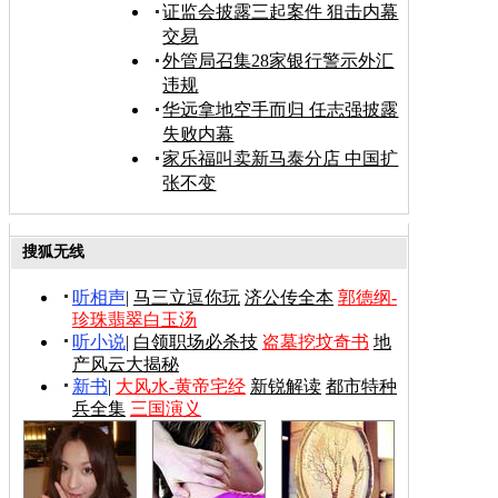
证监会披露三起案件 狙击内幕
交易
外管局召集28家银行警示外汇
违规
华远拿地空手而归 任志强披露
失败内幕
家乐福叫卖新马泰分店 中国扩
张不变
搜狐无线
听相声
|
马三立逗你玩
济公传全本
郭德纲-
珍珠翡翠白玉汤
听小说
|
白领职场必杀技
盗墓挖坟奇书
地
产风云大揭秘
新书
|
大风水-黄帝宅经
新锐解读
都市特种
兵全集
三国演义