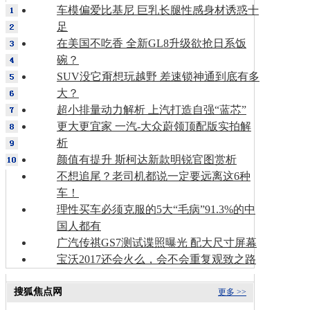
车模偏爱比基尼 巨乳长腿性感身材诱惑十
足
在美国不吃香 全新GL8升级欲抢日系饭
碗？
SUV没它甭想玩越野 差速锁神通到底有多
大？
超小排量动力解析 上汽打造自强“蓝芯”
更大更宜家 一汽-大众蔚领顶配版实拍解
析
颜值有提升 斯柯达新款明锐官图赏析
不想追尾？老司机都说一定要远离这6种
车！
理性买车必须克服的5大“毛病”91.3%的中
国人都有
广汽传祺GS7测试谍照曝光 配大尺寸屏幕
宝沃2017还会火么，会不会重复观致之路
搜狐焦点网
更多 >>