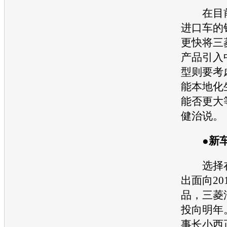
在目前
进口车的
更快将
三
产品引入
型
则要考
能本地化
能否更大
健治说。
●
新
选择在
出面向20
品，
三菱
投向明年
事长小西