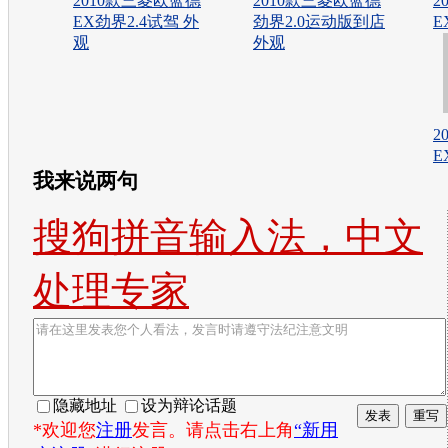
2010款三菱欧蓝德
2010款三菱欧蓝德
2
EX劲界2.4试驾 外
劲界2.0运动版到店
E
观
外观
2
E
我来说两句
搜狗拼音输入法，中文
处理专家
隐藏地址
设为辩论话题
*欢迎您
注册
发言。请点击右上角
“新用