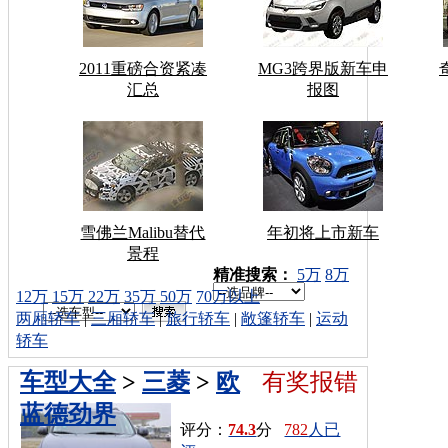
2011重磅合资紧凑
MG3跨界版新车申
汇总
报图
雪佛兰Malibu替代
年初将上市新车
景程
车型搜索：
精准搜索：
5万
8万
12万
15万
22万
35万
50万
70万以上
两厢轿车
|
三厢轿车
|
旅行轿车
|
敞篷轿车
|
运动
轿车
车型大全
>
三菱
>
欧
有奖报错
蓝德劲界
评分：
74.3
分
782
人已