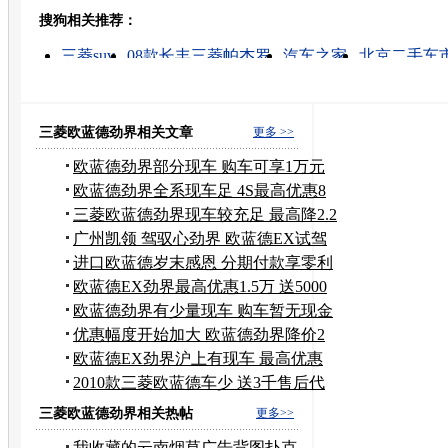
搜狗相关推荐：
转发至：
三菱suv
08款长丰三菱帕杰罗
汽车之家
北京二手车
进口车的图片
07款欧蓝德
进口三菱
帕杰罗3.0
欧
进口车报价
三菱欧蓝德劲界相关文章
更多 >>
欧蓝德劲界部分现车 购车可享1万元
优惠
欧蓝德劲界全系现车足 4S最高优惠8
千元
三菱欧蓝德劲界现车较充足 最高降2.2
万
广州凯领 驾驭心劲界 欧蓝德EX试驾
招募
进口欧蓝德岁末感恩 分期付款享零利
率
欧蓝德EX劲界最高优惠1.5万 送5000
装备
欧蓝德劲界有少量现车 购车暂无现金
优惠
优惠幅度开始加大 欧蓝德劲界降价2
万元
欧蓝德EX劲界沪上有现车 最高优惠
2.1万
2010款三菱欧蓝德车少 送3千售后代
金券
三菱欧蓝德劲界相关热帖
更多>>
我收藏的云南烟草广告背图扑克