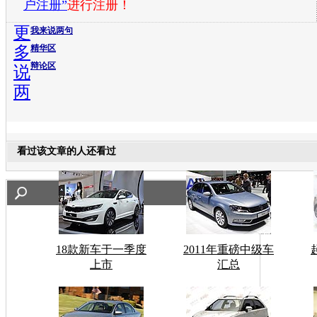
户注册”
进行注册！
更
我来说两句
多
精华区
辩论区
说
两
看过该文章的人还看过
18款新车于一季度
2011年重磅中级车
上市
汇总