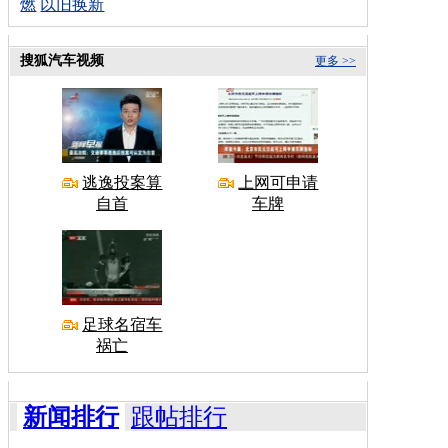
燃
以旧换新
搜狐汽车视频
更多 >>
逃逸投案算
上网可申请
自首
车牌
足球名宿车
祸亡
新闻排行
跟帖排行