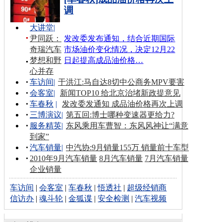
调
大讲堂
|
尹同跃：
发改委发布通知，结合近期国际
奇瑞汽车
市场油价变化情况，决定12月22
梦想和野
日起提高成品油价格…
心并存
车访间
|
于洪江:马自达8切中公商务MPV要害
会客室
|
新闻TOP10 给北京治堵新政提意见
车春秋
|
发改委发通知 成品油价格再次上调
三博演议
|
第五回:博士哪种变速器更给力?
服务精英
|
东风乘用车曹智：东风风神让“满意
到家”
汽车销量
|
中汽协:9月销量155万 销量前十车型
2010年9月汽车销量
8月汽车销量
7月汽车销量
企业销量
车访间
|
会客室
|
车春秋
|
悟透社
|
超级经销商
信访办
|
魂斗轮
|
金狐谍
|
安全检测
|
汽车视频