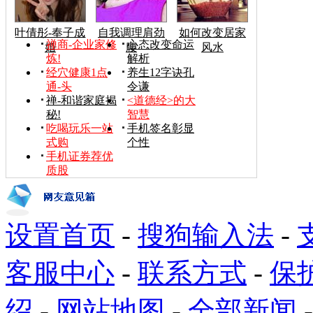
叶倩彤-奉子成
自我调理肩劲
如何改变居家
禅商-企业家修
心态改变命运
婚
腰
风水
炼!
解析
经穴健康1点
养生12字诀孔
通-头
令谦
禅-和谐家庭揭
<道德经>的大
秘!
智慧
吃喝玩乐一站
手机签名彰显
式购
个性
手机证券荐优
质股
设置首页
-
搜狗输入法
-
客服中心
-
联系方式
-
保
绍
-
网站地图
-
全部新闻