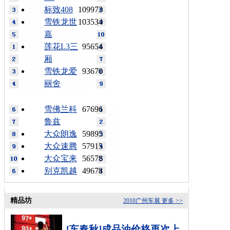
标致408
109973
雪铁龙世
103534
嘉
莲花L3三
95654
厢
雪铁龙爱
93670
丽舍
雪佛兰科
67696
鲁兹
大众朗逸
59895
大众速腾
57915
大众宝来
56578
别克凯越
49678
精品坊
2010广州车展
更多 >>
[车春秋]成品油价格再次上