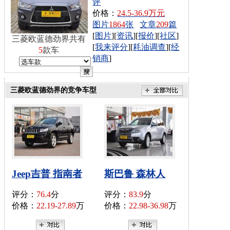
评
价格：
24.5-36.9万元
图片
1864
张
文章
209
篇
[
图片
][
资讯
][
报价
][
社区
]
三菱欧蓝德劲界共有
[
我来评分
][
耗油调查
][
经
5
款车
销商
]
三菱欧蓝德劲界的竞争车型
Jeep吉普 指南者
斯巴鲁 森林人
评分：
76.4
分
评分：
83.9
分
价格：
22.19-27.89
万
价格：
22.98-36.98
万