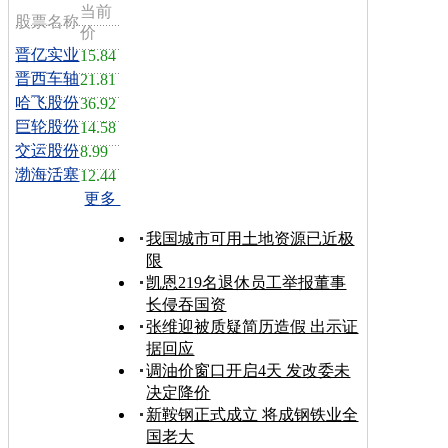
当前
股票名称
价
晋亿实业
15.84
晋西车轴
21.81
哈飞股份
36.92
巨轮股份
14.58
交运股份
8.99
渤海活塞
12.44
更多
我国城市可用土地资源已近极
限
凯恩219名退休员工举报董事
长侵吞国资
张维迎被质疑简历造假 出示证
据回应
调油价窗口开启4天 发改委未
决定降价
新鞍钢正式成立 将成钢铁业全
国老大