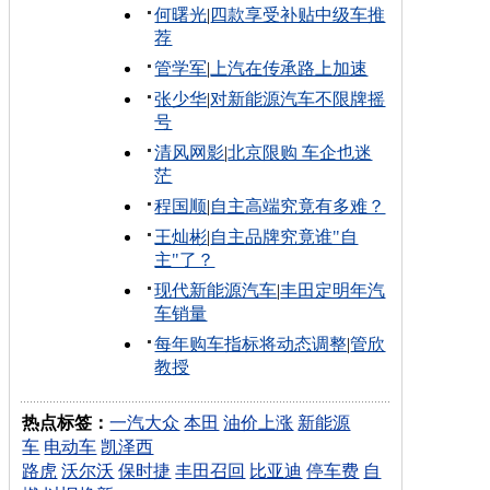
何曙光
|
四款享受补贴中级车推
荐
管学军
|
上汽在传承路上加速
张少华
|
对新能源汽车不限牌摇
号
清风网影
|
北京限购 车企也迷
茫
程国顺
|
自主高端究竟有多难？
王灿彬
|
自主品牌究竟谁"自
主"了？
现代新能源汽车
|
丰田定明年汽
车销量
每年购车指标将动态调整
|
管欣
教授
热点标签：
一汽大众
本田
油价上涨
新能源
车
电动车
凯泽西
路虎
沃尔沃
保时捷
丰田召回
比亚迪
停车费
自