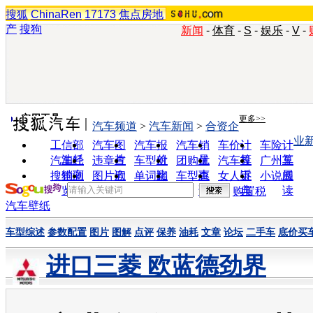
搜狐
ChinaRen
17173
焦点房地
产
搜狗
新闻
-
体育
-
S
-
娱乐
-
V
-
实用工具
更多>>
汽车频道
>
汽车新闻
>
合资企
业
工信部
汽车图
汽车报
汽车销
车价计
车险计
油耗
片
价
量
算
算
汽车经
违章查
车型对
团购优
汽车投
广州车
销商
询
比
惠
诉
展
搜狗浏
图片欣
单词翻
车型查
女人宝
小说阅
览器
赏
译
询
典
读
购置税
汽车壁纸
车型综述
参数配置
图片
图解
点评
保养
油耗
文章
论坛
二手车
底价买
进口三菱 欧蓝德劲界