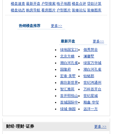
楼盘速查
最新开盘
户型搜索
电子地图
楼盘点评
贷款计算
楼盘动态
购房导航
看房图片
户型图片
装修论坛
装修图库
热销楼盘推荐
更多>>
最新开盘
更多>>
绿地国宝21
领秀慧谷
北京方糖
澜馨墅
潮白河孔雀
绿宸万华城
国隆府
潮白河孔雀
宏泰·美墅
铂铭郡
廊坊新世界
世纪鸿通州
智汇雅苑
万科首开台
首开熙悦山
世纪星城
首城国际中
顺鑫·华玺
绿城·御园
远洋一方
财经·理财·证券
更多 >>