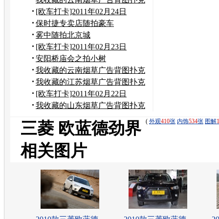
[欧车打卡]2011年02月24日
保时捷专卖店随拍豪车
雾中随拍北京城
[欧车打卡]2011年02月23日
安阳桥庙会之拍小树
我收藏的云南烟草广告背图扑克
我收藏的江苏烟草广告背图扑克
[欧车打卡]2011年02月22日
我收藏的山东烟草广告背图扑克
(
外观
410
张
内饰
534
张
图解
三菱 欧蓝德劲界
相关图片