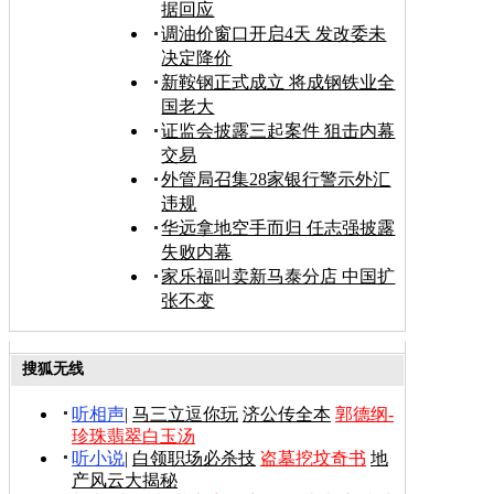
据回应
调油价窗口开启4天 发改委未
决定降价
新鞍钢正式成立 将成钢铁业全
国老大
证监会披露三起案件 狙击内幕
交易
外管局召集28家银行警示外汇
违规
华远拿地空手而归 任志强披露
失败内幕
家乐福叫卖新马泰分店 中国扩
张不变
搜狐无线
听相声
|
马三立逗你玩
济公传全本
郭德纲-
珍珠翡翠白玉汤
听小说
|
白领职场必杀技
盗墓挖坟奇书
地
产风云大揭秘