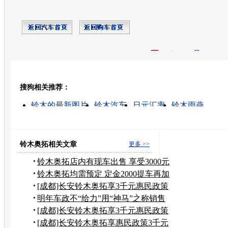
开心网
人人网
豆瓣
搜狗相关推荐：
转发至：
铃木的最新图片
铃木汽车
日元汇率
铃木雨燕
日元是什么
长安铃木4s
昌河铃木北斗星
铃木环宇腾
铃木4s店
二手铃木天语
铃木奥拓相关文章
更多 >>
铃木奥拓店内有现车出售 享受3000元
补贴
铃木奥拓均需预定 定金2000提车再加
2000
[成都]长安铃木奥拓享3千元惠民政策
补贴
明年车政不“给力”用“神马”之称销售
[成都]长安铃木奥拓享3千元惠民政策
补贴
[成都]长安铃木奥拓享惠民政策3千元