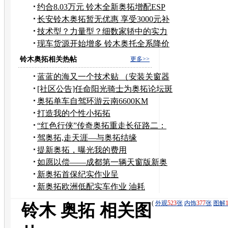
补贴
约合8.03万元 铃木全新奥拓增配ESP
系统
长安铃木奥拓暂无优惠 享受3000元补
贴
技术型？力量型？细数家轿中的实力
车型
现车货源开始增多 铃木奥托全系降价
3千
铃木奥拓相关热帖
更多>>
蓝蓝的海又一个技术贴 （安装关窗器
的详细过程）
[社区公告]任命阳光骑士为奥拓论坛斑
竹
奥拓单车自驾环游云南6600KM
打造我的个性小拓拓
“红色行侠”传奇奥拓重走长征路二：
千难万险
驾奥拓,走天涯—与奥拓结缘
提新奥拓，曝光我的费用
如愿以偿——成都第一辆天窗版新奥
拓诞生记
新奥拓首保纪实作业呈
献！！！！！！！
新奥拓欧洲低配实车作业 油耗
5.1L/100km
(
外观
523
张
内饰
377
张
图解
铃木 奥拓 相关图