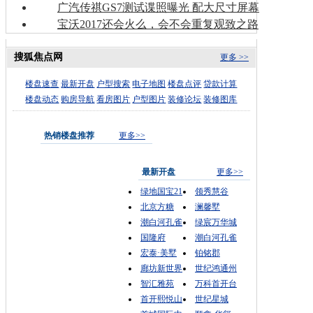
广汽传祺GS7测试谍照曝光 配大尺寸屏幕
宝沃2017还会火么，会不会重复观致之路
搜狐焦点网
更多 >>
楼盘速查
最新开盘
户型搜索
电子地图
楼盘点评
贷款计算
楼盘动态
购房导航
看房图片
户型图片
装修论坛
装修图库
热销楼盘推荐
更多>>
最新开盘
更多>>
绿地国宝21
领秀慧谷
北京方糖
澜馨墅
潮白河孔雀
绿宸万华城
国隆府
潮白河孔雀
宏泰·美墅
铂铭郡
廊坊新世界
世纪鸿通州
智汇雅苑
万科首开台
首开熙悦山
世纪星城