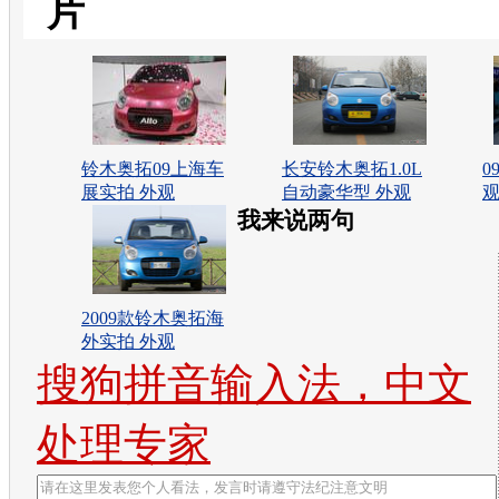
片
铃木奥拓09上海车
长安铃木奥拓1.0L
0
展实拍 外观
自动豪华型 外观
观
我来说两句
2009款铃木奥拓海
外实拍 外观
搜狗拼音输入法，中文
处理专家