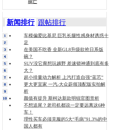
祸亡
新闻排行
跟帖排行
车模偏爱比基尼 巨乳长腿性感身材诱惑十
足
在美国不吃香 全新GL8升级欲抢日系饭
碗？
SUV没它甭想玩越野 差速锁神通到底有多
大？
超小排量动力解析 上汽打造自强“蓝芯”
更大更宜家 一汽-大众蔚领顶配版实拍解
析
颜值有提升 斯柯达新款明锐官图赏析
不想追尾？老司机都说一定要远离这6种
车！
理性买车必须克服的5大“毛病”91.3%的中
国人都有