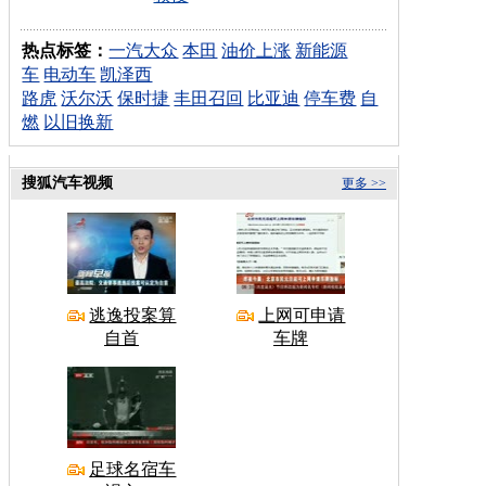
热点标签：
一汽大众
本田
油价上涨
新能源
车
电动车
凯泽西
路虎
沃尔沃
保时捷
丰田召回
比亚迪
停车费
自
燃
以旧换新
搜狐汽车视频
更多 >>
逃逸投案算
上网可申请
自首
车牌
足球名宿车