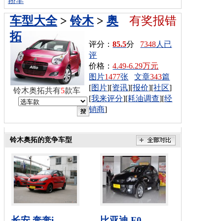
轿车
车型大全
>
铃木
>
奥
有奖报错
拓
评分：
85.5
分
7348
人已
评
价格：
4.49-6.29万元
图片
1477
张
文章
343
篇
[
图片
][
资讯
][
报价
][
社区
]
铃木奥拓共有
5
款车
[
我来评分
][
耗油调查
][
经
销商
]
铃木奥拓的竞争车型
长安 奔奔i
比亚迪 F0