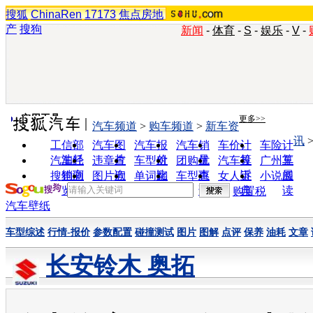
搜狐
ChinaRen
17173
焦点房地
产
搜狗
新闻
-
体育
-
S
-
娱乐
-
V
-
实用工具
更多>>
汽车频道
>
购车频道
>
新车资
讯
工信部
汽车图
汽车报
汽车销
车价计
车险计
油耗
片
价
量
算
算
汽车经
违章查
车型对
团购优
汽车投
广州车
销商
询
比
惠
诉
展
搜狗浏
图片欣
单词翻
车型查
女人宝
小说阅
览器
赏
译
询
典
读
购置税
汽车壁纸
车型综述
行情-报价
参数配置
碰撞测试
图片
图解
点评
保养
油耗
文章
长安铃木 奥拓