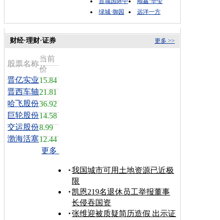
首城国际中
顺鑫·华玺
绿城·御园
远洋一方
财经·理财·证券
更多 >>
当前
股票名称
价
晋亿实业
15.84
晋西车轴
21.81
哈飞股份
36.92
巨轮股份
14.58
交运股份
8.99
渤海活塞
12.44
更多
我国城市可用土地资源已近极
限
凯恩219名退休员工举报董事
长侵吞国资
张维迎被质疑简历造假 出示证