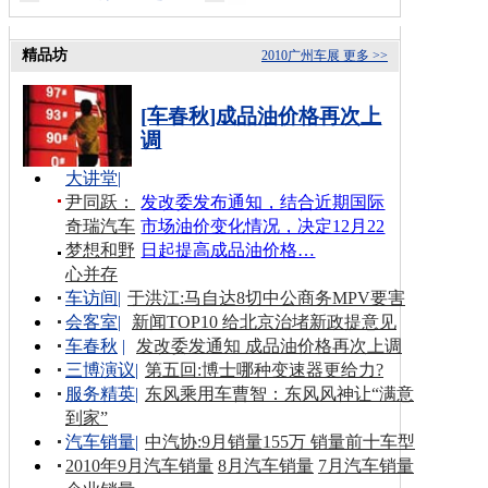
精品坊
2010广州车展
更多 >>
[车春秋]成品油价格再次上
调
大讲堂
|
尹同跃：
发改委发布通知，结合近期国际
奇瑞汽车
市场油价变化情况，决定12月22
梦想和野
日起提高成品油价格…
心并存
车访间
|
于洪江:马自达8切中公商务MPV要害
会客室
|
新闻TOP10 给北京治堵新政提意见
车春秋
|
发改委发通知 成品油价格再次上调
三博演议
|
第五回:博士哪种变速器更给力?
服务精英
|
东风乘用车曹智：东风风神让“满意
到家”
汽车销量
|
中汽协:9月销量155万 销量前十车型
2010年9月汽车销量
8月汽车销量
7月汽车销量