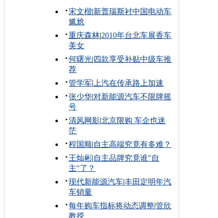
宋文楷
|
新普瑞斯衬中国电动车
尴尬
重庆森林
|
2010年台北车展香车
美女
何曙光
|
四款享受补贴中级车推
荐
管学军
|
上汽在传承路上加速
张少华
|
对新能源汽车不限牌摇
号
清风网影
|
北京限购 车企也迷
茫
程国顺
|
自主高端究竟有多难？
王灿彬
|
自主品牌究竟谁"自
主"了？
现代新能源汽车
|
丰田定明年汽
车销量
每年购车指标将动态调整
|
管欣
教授