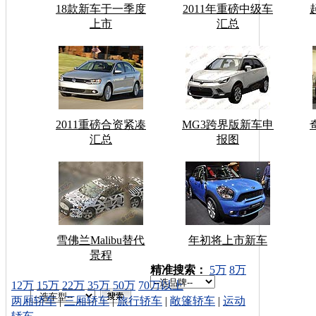
18款新车于一季度
2011年重磅中级车
上市
汇总
2011重磅合资紧凑
MG3跨界版新车申
汇总
报图
雪佛兰Malibu替代
年初将上市新车
景程
车型搜索：
精准搜索：
5万
8万
12万
15万
22万
35万
50万
70万以上
两厢轿车
|
三厢轿车
|
旅行轿车
|
敞篷轿车
|
运动