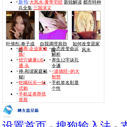
新书
|
大风水-黄帝宅经
新锐解读
都市特种
兵全集
三国演义
叶倩彤-奉子成
自我调理肩劲
如何改变居家
禅商-企业家修
心态改变命运
婚
腰
风水
炼!
解析
经穴健康1点
养生12字诀孔
通-头
令谦
禅-和谐家庭揭
<道德经>的大
秘!
智慧
吃喝玩乐一站
手机签名彰显
式购
个性
手机证券荐优
质股
设置首页
-
搜狗输入法
-