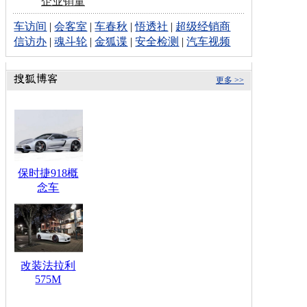
企业销量
车访间
|
会客室
|
车春秋
|
悟透社
|
超级经销商
信访办
|
魂斗轮
|
金狐谍
|
安全检测
|
汽车视频
更多 >>
保时捷918概
念车
改装法拉利
575M