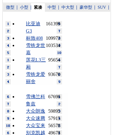
微型
小型
紧凑
中型
中大型
豪华型
SUV
比亚迪
161399
G3
标致408
109973
雪铁龙世
103534
嘉
莲花L3三
95654
厢
雪铁龙爱
93670
丽舍
雪佛兰科
67696
鲁兹
大众朗逸
59895
大众速腾
57915
大众宝来
56578
别克凯越
49678