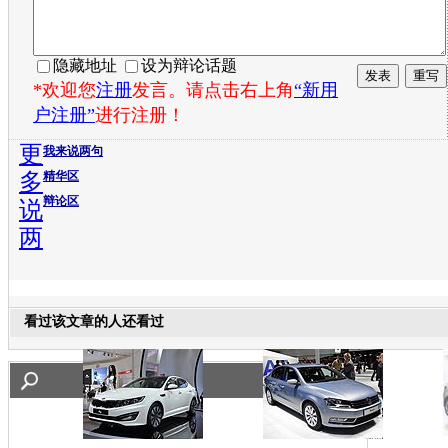
隐藏地址
设为辩论话题
*欢迎您
注册
发言。请点击右上角
“新用
户注册”
进行注册！
更
我来说两句
多
精华区
辩论区
说
两
看过该文章的人还看过