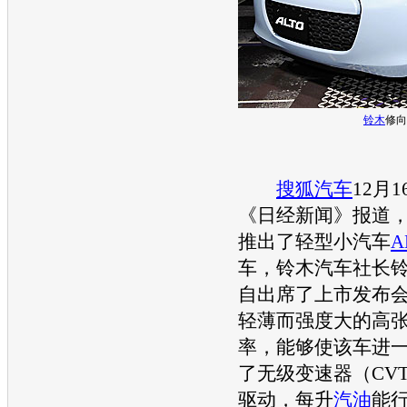
铃木
修向
搜狐汽车
12月
《日经新闻》报道
推出了轻型小
汽车
A
车，
铃木
汽车
社长
自出席了上市发布
轻薄而强度大的高
率，能够使该车进
了无级变速器（CV
驱动，每升
汽油
能行