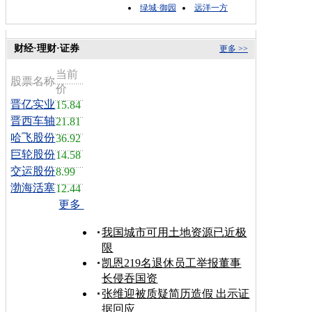
绿城·御园
远洋一方
财经·理财·证券
更多 >>
当前
股票名称
价
晋亿实业
15.84
晋西车轴
21.81
哈飞股份
36.92
巨轮股份
14.58
交运股份
8.99
渤海活塞
12.44
更多
我国城市可用土地资源已近极
限
凯恩219名退休员工举报董事
长侵吞国资
张维迎被质疑简历造假 出示证
据回应