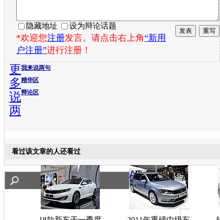
隐藏地址
设为辩论话题
*欢迎您
注册
发言。请点击右上角
“新用
户注册”
进行注册！
更
我来说两句
多
精华区
辩论区
说
两
看过该文章的人还看过
18款新车于一季度
2011年重磅中级车