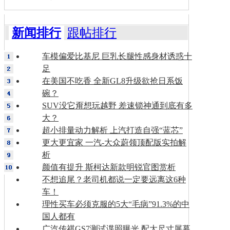
新闻排行
跟帖排行
车模偏爱比基尼 巨乳长腿性感身材诱惑十
足
在美国不吃香 全新GL8升级欲抢日系饭
碗？
SUV没它甭想玩越野 差速锁神通到底有多
大？
超小排量动力解析 上汽打造自强“蓝芯”
更大更宜家 一汽-大众蔚领顶配版实拍解
析
颜值有提升 斯柯达新款明锐官图赏析
不想追尾？老司机都说一定要远离这6种
车！
理性买车必须克服的5大“毛病”91.3%的中
国人都有
广汽传祺GS7测试谍照曝光 配大尺寸屏幕