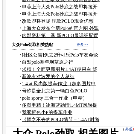
万
申蓉上海大众Polo抄底之战即将拉开
帷幕
申蓉上海大众Polo抄底之战即将拉开
帷幕
改款即将登场 现款POLO现金优惠
10000元
上海大众发布全新Polo的官方图 外观
解密
内部资料第二季 新POLO最详细配置
解读
大众Polo劲取相关热帖
更多>>
[社区公告]免去2升可乐Polo车友会论
坛斑竹职务
自驾polo塞罕坝草原之行
求精！全面更新图片1.4AT糖果白 舒
尚版新车作业
新波友对波罗的个人总结
1.4 at 风尚版提车作业（超多图片申
精）
号称是全北京第一辆白色POLO
SPORTY...
polo sporty 三合一作业（申精）
多图申精！冰海蓝劲情1.4MT风尚提
车作业
我家橙色小P的提车作业
《挥之不去的POLO情节－1.4AT时尚
新车作业》
(
外观
大众 Polo劲取 相关图片