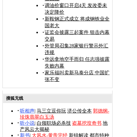
调油价窗口开启4天 发改委未
决定降价
新鞍钢正式成立 将成钢铁业全
国老大
证监会披露三起案件 狙击内幕
交易
外管局召集28家银行警示外汇
违规
华远拿地空手而归 任志强披露
失败内幕
家乐福叫卖新马泰分店 中国扩
张不变
搜狐无线
听相声
|
马三立逗你玩
济公传全本
郭德纲-
珍珠翡翠白玉汤
听小说
|
白领职场必杀技
盗墓挖坟奇书
地
产风云大揭秘
新书
|
大风水-黄帝宅经
新锐解读
都市特种