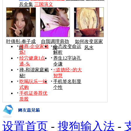
兵全集
三国演义
叶倩彤-奉子成
自我调理肩劲
如何改变居家
禅商-企业家修
心态改变命运
婚
腰
风水
炼!
解析
经穴健康1点
养生12字诀孔
通-头
令谦
禅-和谐家庭揭
<道德经>的大
秘!
智慧
吃喝玩乐一站
手机签名彰显
式购
个性
手机证券荐优
质股
设置首页
-
搜狗输入法
-