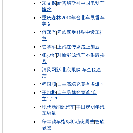
宋文楷
|
新普瑞斯衬中国电动车
尴尬
重庆森林
|
2010年台北车展香车
美女
何曙光
|
四款享受补贴中级车推
荐
管学军
|
上汽在传承路上加速
张少华
|
对新能源汽车不限牌摇
号
清风网影
|
北京限购 车企也迷
茫
程国顺
|
自主高端究竟有多难？
王灿彬
|
自主品牌究竟谁"自
主"了？
现代新能源汽车
|
丰田定明年汽
车销量
每年购车指标将动态调整
|
管欣
教授