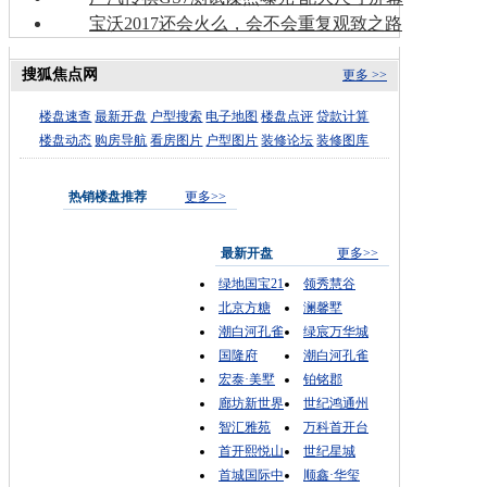
宝沃2017还会火么，会不会重复观致之路
搜狐焦点网
更多 >>
楼盘速查
最新开盘
户型搜索
电子地图
楼盘点评
贷款计算
楼盘动态
购房导航
看房图片
户型图片
装修论坛
装修图库
热销楼盘推荐
更多>>
最新开盘
更多>>
绿地国宝21
领秀慧谷
北京方糖
澜馨墅
潮白河孔雀
绿宸万华城
国隆府
潮白河孔雀
宏泰·美墅
铂铭郡
廊坊新世界
世纪鸿通州
智汇雅苑
万科首开台
首开熙悦山
世纪星城
首城国际中
顺鑫·华玺