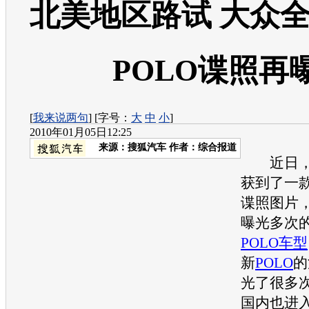
北美地区路试 大众
POLO谍照再
[
我来说两句
] [字号：
大
中
小
]
2010年01月05日12:25
来源：
搜狐汽车
作者：综合报道
近日，
获到了一
谍照图片
曝光多次
POLO
车型
新
POLO
的
光了很多
国内也进