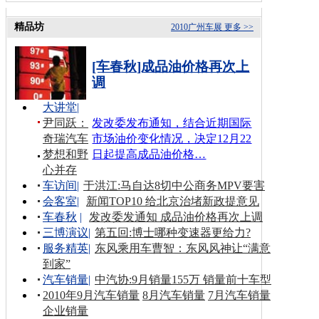
精品坊
2010广州车展
更多 >>
[车春秋]成品油价格再次上
调
大讲堂
|
尹同跃：
发改委发布通知，结合近期国际
奇瑞汽车
市场油价变化情况，决定12月22
梦想和野
日起提高成品油价格…
心并存
车访间
|
于洪江:马自达8切中公商务MPV要害
会客室
|
新闻TOP10 给北京治堵新政提意见
车春秋
|
发改委发通知 成品油价格再次上调
三博演议
|
第五回:博士哪种变速器更给力?
服务精英
|
东风乘用车曹智：东风风神让“满意
到家”
汽车销量
|
中汽协:9月销量155万 销量前十车型
2010年9月汽车销量
8月汽车销量
7月汽车销量
企业销量