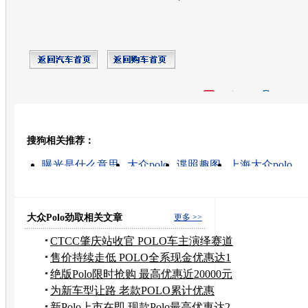
开心网
人人网
豆瓣
搜狗相关推荐：
转发至：
曝光是什么意思
大众polo
谍照趣图
上海大众polo
怎样曝光
二手大众polo
polo汽车
上海大众cross polo
polo golf
polo汽车价格
大众Polo劲取相关文章
更多 >>
CTCC肇庆站收官 POLO车主演绎赛道
精彩
售价持续走低 POLO全系现金优惠达1
万元
绝版Polo限时抢购 最高优惠近20000元
为新车型让路 老款POLO累计优惠
9000元
新Polo上市在即 现款Polo最高优惠达2