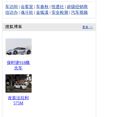
车访间
|
会客室
|
车春秋
|
悟透社
|
超级经销商
信访办
|
魂斗轮
|
金狐谍
|
安全检测
|
汽车视频
更多 >>
保时捷918概
念车
改装法拉利
575M