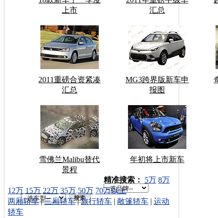
上市
汇总
2011重磅合资紧凑
MG3跨界版新车申
汇总
报图
雪佛兰Malibu替代
年初将上市新车
景程
车型搜索：
精准搜索：
5万
8万
12万
15万
22万
35万
50万
70万以上
两厢轿车
|
三厢轿车
|
旅行轿车
|
敞篷轿车
|
运动
轿车