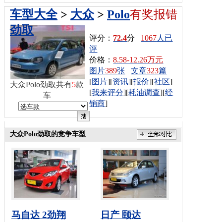
车型大全
>
大众
>
Polo
有奖报错
劲取
评分：
72.4
分
1067
人已
评
价格：
8.58-12.26万元
图片
389
张
文章
323
篇
[
图片
][
资讯
][
报价
][
社区
]
大众Polo劲取共有
5
款
[
我来评分
][
耗油调查
][
经
车
销商
]
大众Polo劲取的竞争车型
马自达 2劲翔
日产 颐达