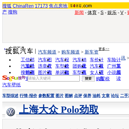
搜狐
ChinaRen
17173
焦点房地
产
搜狗
新闻
-
体育
-
S
-
娱乐
-
V
-
实用工具
更多>>
汽车频道
>
购车频道
>
新车资
讯
工信部
汽车图
汽车报
汽车销
车价计
车险计
油耗
片
价
量
算
算
汽车经
违章查
车型对
团购优
汽车投
广州车
销商
询
比
惠
诉
展
搜狗浏
图片欣
单词翻
车型查
女人宝
小说阅
览器
赏
译
询
典
读
购置税
汽车壁纸
车型综述
行情-报价
参数配置
图片
图解
点评
保养
油耗
文章
论坛
二手
上海大众 Polo劲取