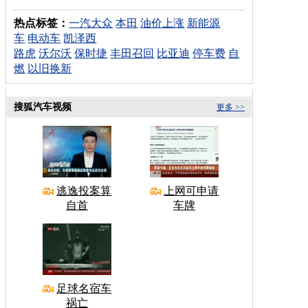
热点标签：
一汽大众
本田
油价上涨
新能源
车
电动车
凯泽西
路虎
沃尔沃
保时捷
丰田召回
比亚迪
停车费
自
燃
以旧换新
搜狐汽车视频
更多 >>
逃逸投案算
上网可申请
自首
车牌
足球名宿车
祸亡