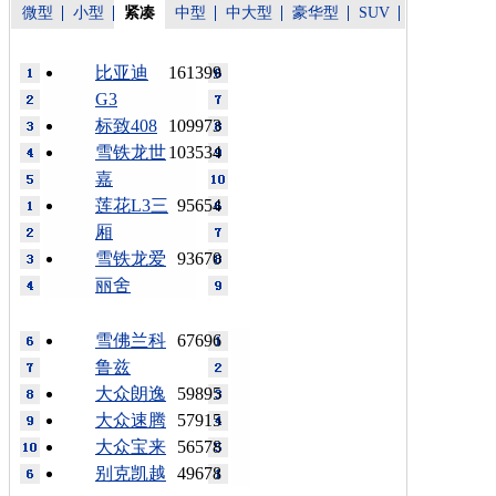
微型
小型
紧凑
中型
中大型
豪华型
SUV
比亚迪
161399
G3
标致408
109973
雪铁龙世
103534
嘉
莲花L3三
95654
厢
雪铁龙爱
93670
丽舍
雪佛兰科
67696
鲁兹
大众朗逸
59895
大众速腾
57915
大众宝来
56578
别克凯越
49678