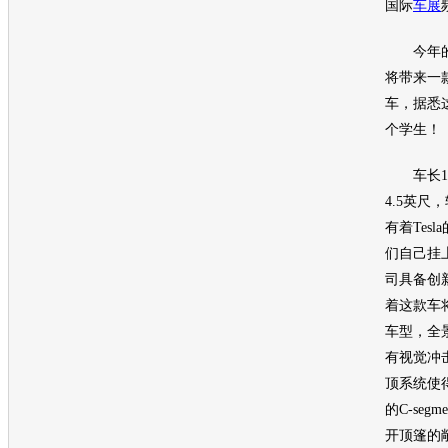
国际
车展
今年
将带来一
车
，据悉
个学生！
车长14
4.5英尺
有着Tes
们自己挂
司具备创
着这款车
车型，全
有视觉冲
顶系统使
的C-seg
开顶篷的