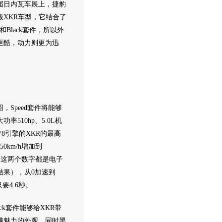
届
日内瓦车展
上，
捷豹
版XKR车型，它结合了
件和Black套件，所以外
更酷，动力则更为迅
Speed套件将能够
率510hp、5.0L机
8引擎的XKR的最高
50km/h增加到
/h（这两个数字都是电子
结果），从0加速到
h只要4.6秒。
k套件能够给XKR带
满魅力的外观，同时黑