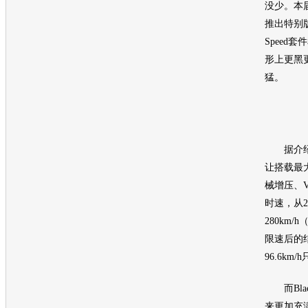
没少。本
推出特别
Speed套
形上更黑
猛。
据介绍，
让搭载最大功
械增压、V
时速，从2
280km
限速后的
96.6km/
而Blac
来更加充