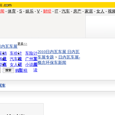
新闻
-
体育
-
S
-
娱乐
-
V
-
财经
-
IT
-
汽车
-
房产
-
家居
-
女人
-
视
更多>>
日内瓦车展
2010日内瓦车展 日内瓦
车销
车价计
车险计
车展专题
>
日内瓦车展-
量
算
算
购优
汽车投
广州车
概念环保车新闻
惠
诉
展
型查
女人宝
小说阅
询
典
读
购置税
买车