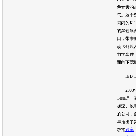
色元素的
气。这个
闪闪的Ka
的黑色铬
口，带来
动卡钳以
力学套件
面的下端拥
IED Te
2003
Tesla
加速、以
的公司，至
年推出了
敞篷
跑车