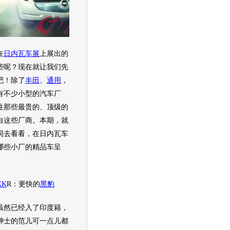
在
日内瓦车展
上展出的
些呢？现在就让我们先
吧！除了
丰田
、
通用
，
有不少小型的汽车厂
往那些最贵的、顶级的
自这些厂商。本期，就
同去看看，在
日内瓦车
哪些小厂的精品车呈
XK
R：更快的
黑豹
虽然已经入了印度籍，
绅士的范儿可一点儿都