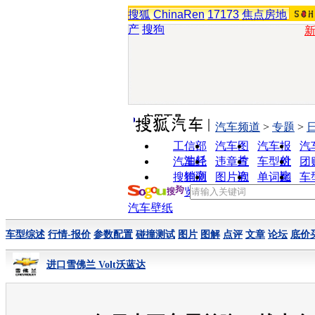
搜狐
ChinaRen
17173
焦点房地
产
搜狗
实用工具
汽车频道
>
专题
>
工信部
汽车图
汽车报
汽
油耗
片
价
汽车经
违章查
车型对
团
销商
询
比
搜狗浏
图片欣
单词翻
车
览器
赏
译
汽车壁纸
车型综述
行情-报价
参数配置
碰撞测试
图片
图解
点评
文章
论坛
底价
进口雪佛兰 Volt沃蓝达