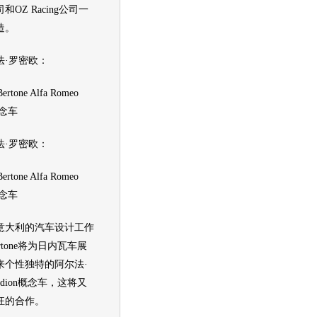
OZ Racing公司一
造。
·罗密欧：
rtone Alfa Romeo
念车
·罗密欧：
rtone Alfa Romeo
念车
大利的汽车设计工作
ertone将为
日内瓦车展
来个性独特的阿尔法·
ion
概念车
，这将又
狂的合作。