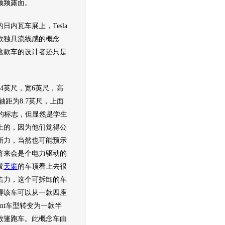
频频露面。
的
日内瓦车展
上，Tesla
款独具流线感的
概念
这款车的设计者还只是
英尺，宽6英尺，高
，轴距为8.7英尺，上面
la的标志，但显然是学生
上的，因为他们觉得公
新力，当然也可能预示
将来会是个电力驱动的
景
天窗
的车顶看上去很
击力，这个可拆卸的车
得该车可以从一款四座
ment车型转变为一款半
敞篷
跑车
。此
概念车
由