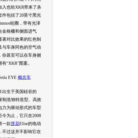
加入也给XKR带来了杀
套件包括了20英寸黑光
limnos轮圈，带有光泽
合金格栅和侧面进气
显著对比效果的红色制
及与车身同色的空气动
，你甚至可以在车身侧
有“XKR”图案。
sla EYE
概念车
年出生于美国硅谷的
是一家制造独特造型、高效
电力为驱动形式的车型
今为止，它只在2008
第一款
莲花
Elise的电动
，不过这并不影响它在