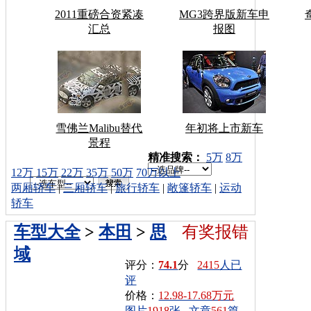
2011重磅合资紧凑
MG3跨界版新车申
汇总
报图
雪佛兰Malibu替代
年初将上市新车
景程
车型搜索：
精准搜索：
5万
8万
12万
15万
22万
35万
50万
70万以上
两厢轿车
|
三厢轿车
|
旅行轿车
|
敞篷轿车
|
运动
轿车
车型大全
>
本田
>
思
有奖报错
域
评分：
74.1
分
2415
人已
评
价格：
12.98-17.68万元
图片
1918
张
文章
561
篇