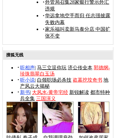
外管局召集28家银行警示外汇
违规
华远拿地空手而归 任志强披露
失败内幕
家乐福叫卖新马泰分店 中国扩
张不变
搜狐无线
听相声
|
马三立逗你玩
济公传全本
郭德纲-
珍珠翡翠白玉汤
听小说
|
白领职场必杀技
盗墓挖坟奇书
地
产风云大揭秘
新书
|
大风水-黄帝宅经
新锐解读
都市特种
兵全集
三国演义
叶倩彤-奉子成
自我调理肩劲
如何改变居家