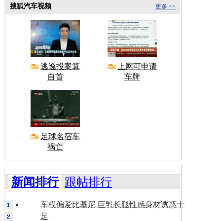
搜狐汽车视频
更多 >>
逃逸投案算
上网可申请
自首
车牌
足球名宿车
祸亡
新闻排行
跟帖排行
车模偏爱比基尼 巨乳长腿性感身材诱惑十
足