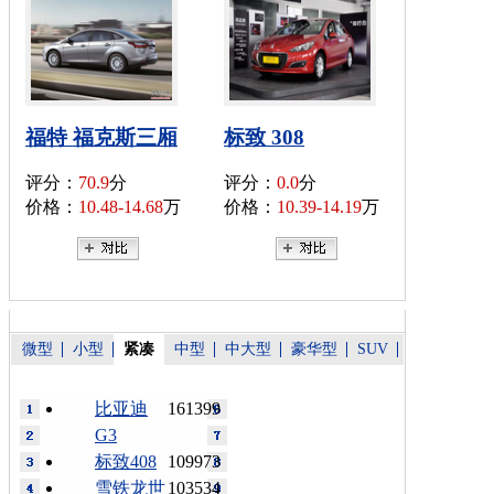
福特 福克斯三厢
标致 308
评分：
70.9
分
评分：
0.0
分
价格：
10.48-14.68
万
价格：
10.39-14.19
万
微型
小型
紧凑
中型
中大型
豪华型
SUV
比亚迪
161399
G3
标致408
109973
雪铁龙世
103534