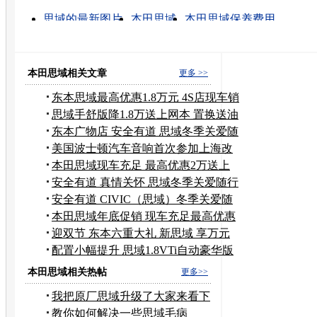
思域的最新图片
本田思域
本田思域保养费用
二手本田思域
本田思域好吗
东风本田思域
本田思
东风本田思域最新价
思域报价
本田思域怎么样
本田思域相关文章
更多 >>
东本思域最高优惠1.8万元 4S店现车销
售
思域手舒版降1.8万送上网本 置换送油
卡
东本广物店 安全有道 思域冬季关爱随
行
美国波士顿汽车音响首次参加上海改
装展
本田思域现车充足 最高优惠2万送上
网本
安全有道 真情关怀 思域冬季关爱随行
安全有道 CIVIC（思域）冬季关爱随
行
本田思域年底促销 现车充足最高优惠
2万
迎双节 东本六重大礼 新思域 享万元
惊喜
配置小幅提升 思域1.8VTi自动豪华版
本田思域相关热帖
更多>>
我把原厂思域升级了大家来看下
教你如何解决一些思域毛病