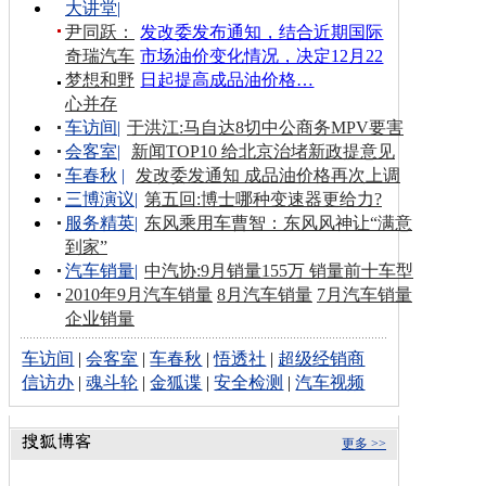
大讲堂
|
尹同跃：
发改委发布通知，结合近期国际
奇瑞汽车
市场油价变化情况，决定12月22
梦想和野
日起提高成品油价格…
心并存
车访间
|
于洪江:马自达8切中公商务MPV要害
会客室
|
新闻TOP10 给北京治堵新政提意见
车春秋
|
发改委发通知 成品油价格再次上调
三博演议
|
第五回:博士哪种变速器更给力?
服务精英
|
东风乘用车曹智：东风风神让“满意
到家”
汽车销量
|
中汽协:9月销量155万 销量前十车型
2010年9月汽车销量
8月汽车销量
7月汽车销量
企业销量
车访间
|
会客室
|
车春秋
|
悟透社
|
超级经销商
信访办
|
魂斗轮
|
金狐谍
|
安全检测
|
汽车视频
更多 >>