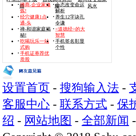
禅商-企业家修
心态改变命运
婚
腰
风水
炼!
解析
经穴健康1点
养生12字诀孔
通-头
令谦
禅-和谐家庭揭
<道德经>的大
秘!
智慧
吃喝玩乐一站
手机签名彰显
式购
个性
手机证券荐优
质股
设置首页
-
搜狗输入法
-
客服中心
-
联系方式
-
保
绍
-
网站地图
-
全部新闻