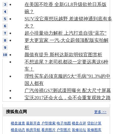
在美国不吃香 全新GL8升级欲抢日系饭
碗？
SUV没它甭想玩越野 差速锁神通到底有多
大？
超小排量动力解析 上汽打造自强“蓝芯”
更大更宜家 一汽-大众蔚领顶配版实拍解
析
颜值有提升 斯柯达新款明锐官图赏析
不想追尾？老司机都说一定要远离这6种
车！
理性买车必须克服的5大“毛病”91.3%的中
国人都有
广汽传祺GS7测试谍照曝光 配大尺寸屏幕
宝沃2017还会火么，会不会重复观致之路
搜狐焦点网
更多 >>
楼盘速查
最新开盘
户型搜索
电子地图
楼盘点评
贷款计算
楼盘动态
购房导航
看房图片
户型图片
装修论坛
装修图库