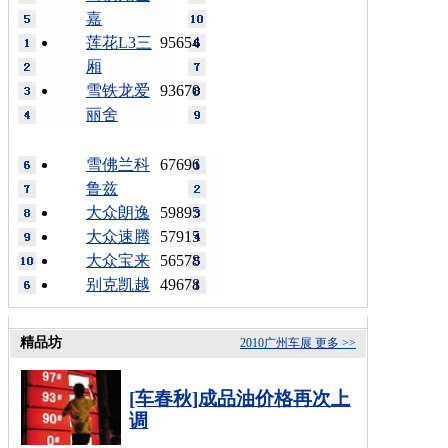
嘉
莲花L3三
95654
厢
雪铁龙爱
93670
丽舍
雪佛兰科
67696
鲁兹
大众朗逸
59895
大众速腾
57915
大众宝来
56578
别克凯越
49678
精品坊
2010广州车展
更多 >>
[车春秋]成品油价格再次上
调