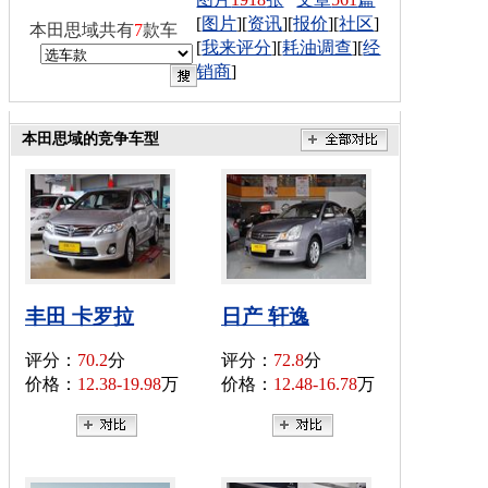
[
图片
][
资讯
][
报价
][
社区
]
本田思域共有
7
款车
[
我来评分
][
耗油调查
][
经
销商
]
本田思域的竞争车型
丰田 卡罗拉
日产 轩逸
评分：
70.2
分
评分：
72.8
分
价格：
12.38-19.98
万
价格：
12.48-16.78
万