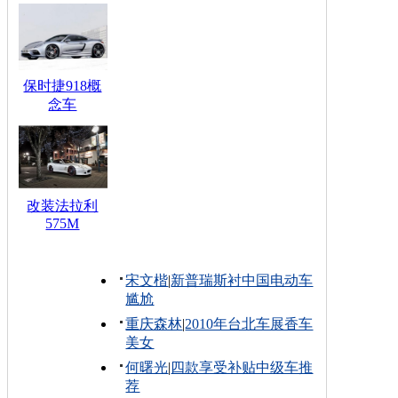
保时捷918概
念车
改装法拉利
575M
宋文楷
|
新普瑞斯衬中国电动车
尴尬
重庆森林
|
2010年台北车展香车
美女
何曙光
|
四款享受补贴中级车推
荐