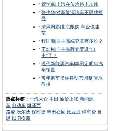
管学军
|
上汽在传承路上加速
张少华
|
对新能源汽车不限牌摇
号
清风网影
|
北京限购 车企也迷
茫
程国顺
|
自主高端究竟有多难？
王灿彬
|
自主品牌究竟谁"自
主"了？
现代新能源汽车
|
丰田定明年汽
车销量
每年购车指标将动态调整
|
管欣
教授
热点标签：
一汽大众
本田
油价上涨
新能源
车
电动车
凯泽西
路虎
沃尔沃
保时捷
丰田召回
比亚迪
停车费
自
燃
以旧换新