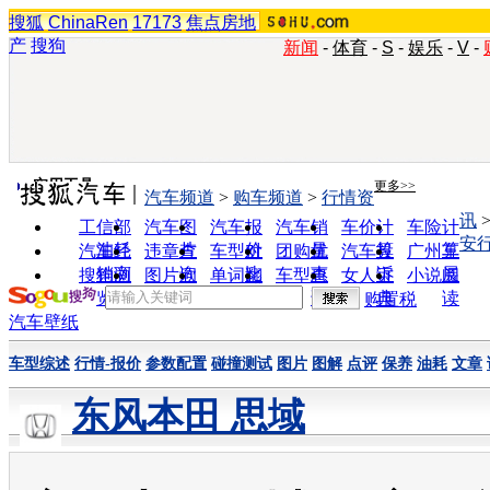
搜狐
ChinaRen
17173
焦点房地
产
搜狗
新闻
-
体育
-
S
-
娱乐
-
V
-
实用工具
更多>>
汽车频道
>
购车频道
>
行情资
讯
工信部
汽车图
汽车报
汽车销
车价计
车险计
安
油耗
片
价
量
算
算
汽车经
违章查
车型对
团购优
汽车投
广州车
销商
询
比
惠
诉
展
搜狗浏
图片欣
单词翻
车型查
女人宝
小说阅
览器
赏
译
询
典
读
购置税
汽车壁纸
车型综述
行情-报价
参数配置
碰撞测试
图片
图解
点评
保养
油耗
文章
东风本田 思域