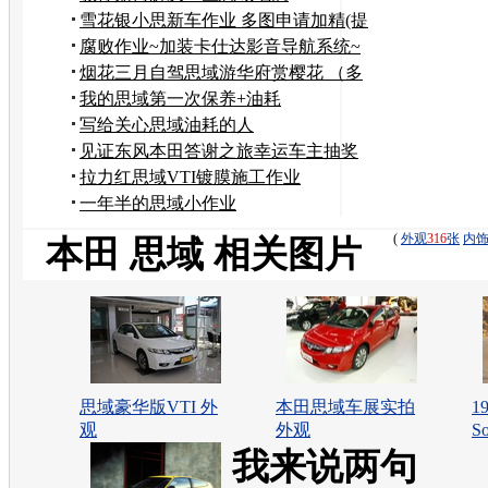
雪花银小思新车作业 多图申请加精(提
车篇)
腐败作业~加装卡仕达影音导航系统~
烟花三月自驾思域游华府赏樱花 （多
图/高清）
我的思域第一次保养+油耗
写给关心思域油耗的人
见证东风本田答谢之旅幸运车主抽奖
仪式！
拉力红思域VTI镀膜施工作业
一年半的思域小作业
(
外观
316
张
内
本田 思域 相关图片
思域豪华版VTI 外
本田思域车展实拍
1
观
外观
S
我来说两句