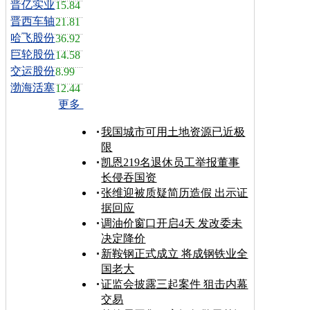
晋亿实业
15.84
晋西车轴
21.81
哈飞股份
36.92
巨轮股份
14.58
交运股份
8.99
渤海活塞
12.44
更多
我国城市可用土地资源已近极
限
凯恩219名退休员工举报董事
长侵吞国资
张维迎被质疑简历造假 出示证
据回应
调油价窗口开启4天 发改委未
决定降价
新鞍钢正式成立 将成钢铁业全
国老大
证监会披露三起案件 狙击内幕
交易