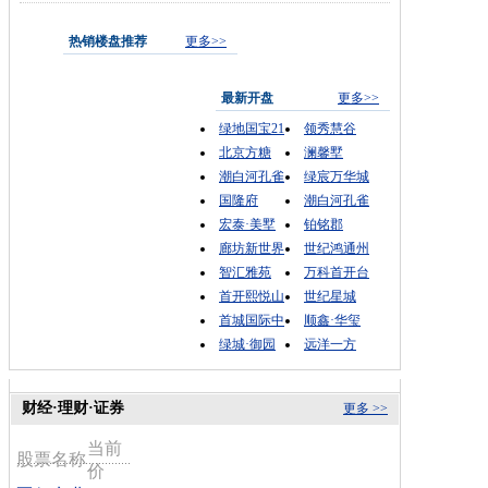
热销楼盘推荐
更多>>
最新开盘
更多>>
绿地国宝21
领秀慧谷
北京方糖
澜馨墅
潮白河孔雀
绿宸万华城
国隆府
潮白河孔雀
宏泰·美墅
铂铭郡
廊坊新世界
世纪鸿通州
智汇雅苑
万科首开台
首开熙悦山
世纪星城
首城国际中
顺鑫·华玺
绿城·御园
远洋一方
财经·理财·证券
更多 >>
当前
股票名称
价