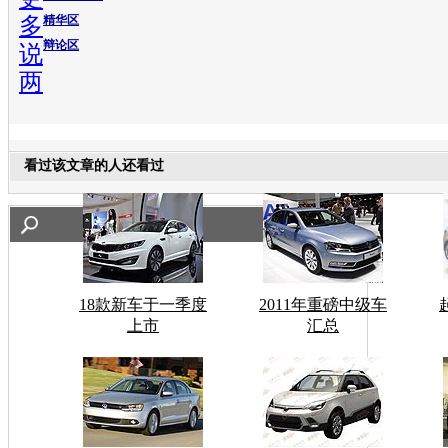
多
精华区
辩论区
说
两
看过该文章的人还看过
18款新车于一季度
2011年重磅中级车
上市
汇总