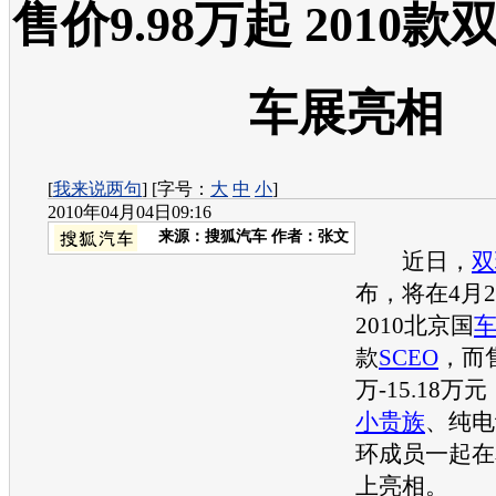
售价9.98万起 2010款
车展亮相
[
我来说两句
] [字号：
大
中
小
]
2010年04月04日09:16
来源：
搜狐汽车
作者：张文
近日，
双
布，将在4月
2010北京国
款
SCEO
，而售
万-15.18
小贵族
、纯电
环
成员一起在
上亮相。