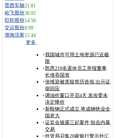
晋西车轴
21.81
哈飞股份
36.92
巨轮股份
14.58
交运股份
8.99
渤海活塞
12.44
更多
我国城市可用土地资源已近极
限
凯恩219名退休员工举报董事
长侵吞国资
张维迎被质疑简历造假 出示证
据回应
调油价窗口开启4天 发改委未
决定降价
新鞍钢正式成立 将成钢铁业全
国老大
证监会披露三起案件 狙击内幕
交易
外管局召集28家银行警示外汇