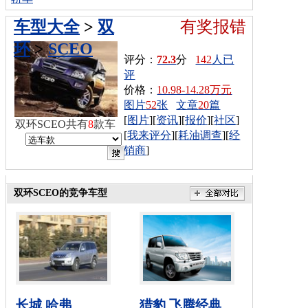
车型大全
>
双
有奖报错
环
>
SCEO
评分：
72.3
分
142
人已
评
价格：
10.98-14.28万元
图片
52
张
文章
20
篇
[
图片
][
资讯
][
报价
][
社区
]
双环SCEO共有
8
款车
[
我来评分
][
耗油调查
][
经
销商
]
双环SCEO的竞争车型
长城 哈弗
猎豹 飞腾经典