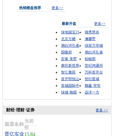
热销楼盘推荐
更多>>
最新开盘
更多>>
绿地国宝21
领秀慧谷
北京方糖
澜馨墅
潮白河孔雀
绿宸万华城
国隆府
潮白河孔雀
宏泰·美墅
铂铭郡
廊坊新世界
世纪鸿通州
智汇雅苑
万科首开台
首开熙悦山
世纪星城
首城国际中
顺鑫·华玺
绿城·御园
远洋一方
财经·理财·证券
更多 >>
当前
股票名称
价
晋亿实业
15.84