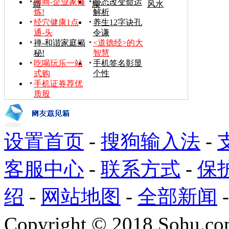
禅商-企业家修
心态改变命运
婚
腰
风水
炼!
解析
经穴健康1点
养生12字诀孔
通-头
令谦
禅-和谐家庭揭
<道德经>的大
秘!
智慧
吃喝玩乐一站
手机签名彰显
式购
个性
手机证券荐优
质股
设置首页
-
搜狗输入法
-
客服中心
-
联系方式
-
保
绍
-
网站地图
-
全部新闻
Copyright
©
2018 Sohu.com