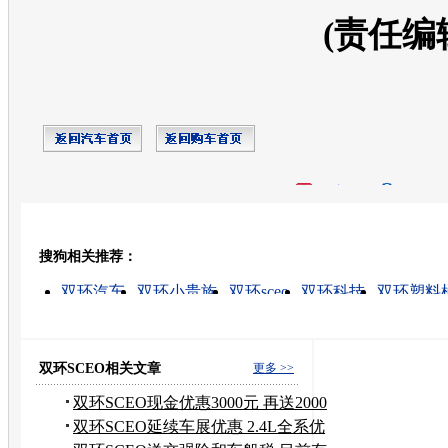
(责任编
开心网
人人网
豆瓣
搜狗相关推荐：
转发至：
双环汽车
双环小贵族
双环sceo
双环科技
双环塑料
仪征双环活塞环
湖北双环
双环醇片
双环srv
双环微
双环SCEO相关文章
更多 >>
双环SCEO现金优惠3000元 再送2000
好礼
双环SCEO延续车展优惠 2.4L全系优