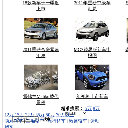
18款新车于一季度
2011年重磅中级车
上市
汇总
2011重磅合资紧凑
MG3跨界版新车申
汇总
报图
雪佛兰Malibu替代
年初将上市新车
景程
车型搜索：
精准搜索：
5万
8万
12万
15万
22万
35万
50万
70万以上
两厢轿车
|
三厢轿车
|
旅行轿车
|
敞篷轿车
|
运动
轿车