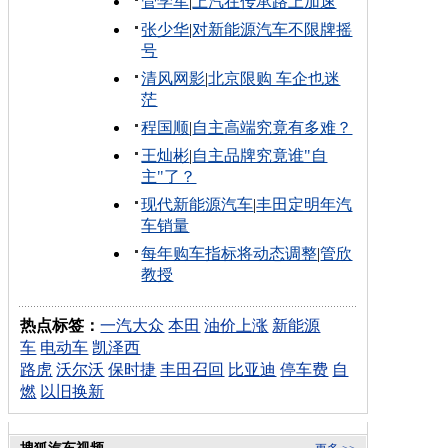
管学军
|
上汽在传承路上加速
张少华
|
对新能源汽车不限牌摇
号
清风网影
|
北京限购 车企也迷
茫
程国顺
|
自主高端究竟有多难？
王灿彬
|
自主品牌究竟谁"自
主"了？
现代新能源汽车
|
丰田定明年汽
车销量
每年购车指标将动态调整
|
管欣
教授
热点标签：
一汽大众
本田
油价上涨
新能源
车
电动车
凯泽西
路虎
沃尔沃
保时捷
丰田召回
比亚迪
停车费
自
燃
以旧换新