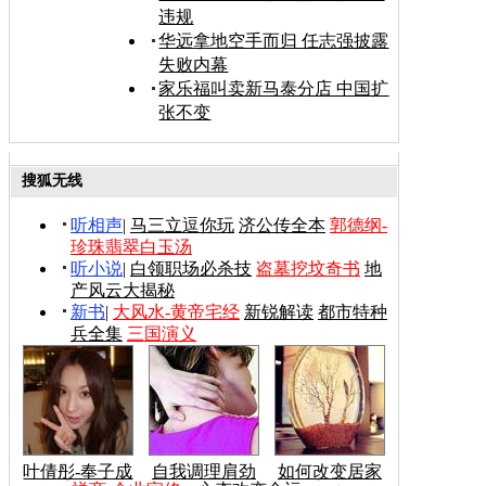
违规
华远拿地空手而归 任志强披露
失败内幕
家乐福叫卖新马泰分店 中国扩
张不变
搜狐无线
听相声
|
马三立逗你玩
济公传全本
郭德纲-
珍珠翡翠白玉汤
听小说
|
白领职场必杀技
盗墓挖坟奇书
地
产风云大揭秘
新书
|
大风水-黄帝宅经
新锐解读
都市特种
兵全集
三国演义
叶倩彤-奉子成
自我调理肩劲
如何改变居家