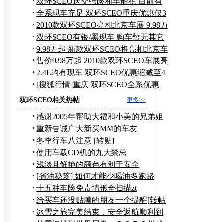
惠5千
双环SCEO送交强险和车船税 目前有
现车
全系现车充足 双环SCEO重庆优惠仅3
千元
2010款双环SCEO亮相北京车展 9.98万
元起
双环SCEO有银/黑现车 购车暂无其它
优惠
9.98万起 新款双环SCEO将亮相北京车
展
售价9.98万起 2010款双环SCEO车展亮
相
2.4L均有现车 双环SCEO优惠缩减至4
千元
[搜狐行情]重庆 双环SCEO全系优惠
7000元
双环SCEO相关热帖
更多>>
感谢2005年帮助大福和小美的兄弟姐
妹（二）
重新告诫广大新买MM的车友
冬季行车八注意 [转贴]
使用车载CD机的九大禁忌
浅淡且鲜艳的颜色有利于安全
[省油秘笈] 如何才能少喝油多跑路
十五种车险免责情形全扫描zt
给买车还没贴膜的朋友一个提醒[转帖
冰雪之旅完美结束，安全返航顺利到