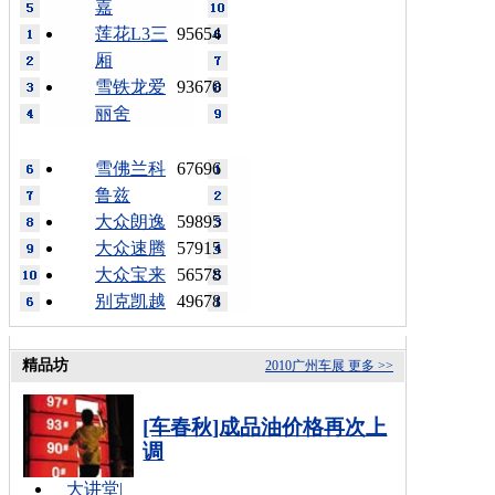
嘉
莲花L3三
95654
厢
雪铁龙爱
93670
丽舍
雪佛兰科
67696
鲁兹
大众朗逸
59895
大众速腾
57915
大众宝来
56578
别克凯越
49678
精品坊
2010广州车展
更多 >>
[车春秋]成品油价格再次上
调
大讲堂
|