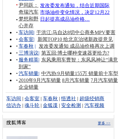
尹同跃：
发改委发布通知，结合近期国际
奇瑞汽车
市场油价变化情况，决定12月22
梦想和野
日起提高成品油价格…
心并存
车访间
|
于洪江:马自达8切中公商务MPV要害
会客室
|
新闻TOP10 给北京治堵新政提意见
车春秋
|
发改委发通知 成品油价格再次上调
三博演议
|
第五回:博士哪种变速器更给力?
服务精英
|
东风乘用车曹智：东风风神让“满意
到家”
汽车销量
|
中汽协:9月销量155万 销量前十车型
2010年9月汽车销量
8月汽车销量
7月汽车销量
企业销量
车访间
|
会客室
|
车春秋
|
悟透社
|
超级经销商
信访办
|
魂斗轮
|
金狐谍
|
安全检测
|
汽车视频
更多 >>