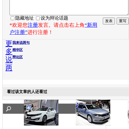
隐藏地址
设为辩论话题
*欢迎您
注册
发言。请点击右上角
“新用
户注册”
进行注册！
更
我来说两句
多
精华区
辩论区
说
两
看过该文章的人还看过