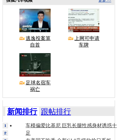
搜狐汽车视频
更多 >>
逃逸投案算
上网可申请
自首
车牌
足球名宿车
祸亡
新闻排行
跟帖排行
车模偏爱比基尼 巨乳长腿性感身材诱惑十
足