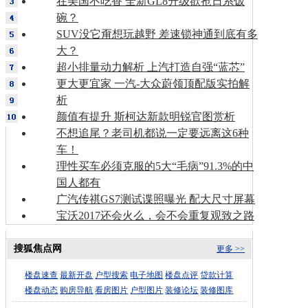
在美国不吃香 全新GL8升级欲抢日系饭
碗？
SUV没它甭想玩越野 差速锁神通到底有多
大？
超小排量动力解析 上汽打造自强“蓝芯”
更大更宜家 一汽-大众蔚领顶配版实拍解
析
颜值有提升 斯柯达新款明锐官图赏析
不想追尾？老司机都说一定要远离这6种
车！
理性买车必须克服的5大“毛病”91.3%的中
国人都有
广汽传祺GS7测试谍照曝光 配大尺寸屏幕
宝沃2017还会火么，会不会重复观致之路
搜狐焦点网
更多 >>
楼盘速查
最新开盘
户型搜索
电子地图
楼盘点评
贷款计算
楼盘动态
购房导航
看房图片
户型图片
装修论坛
装修图库