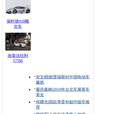
保时捷918概
念车
改装法拉利
575M
宋文楷
|
新普瑞斯衬中国电动车
尴尬
重庆森林
|
2010年台北车展香车
美女
何曙光
|
四款享受补贴中级车推
荐