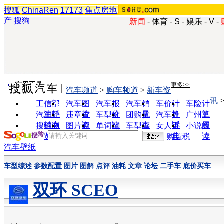
搜狐
ChinaRen
17173
焦点房地
产
搜狗
新闻
-
体育
-
S
-
娱乐
-
V
-
实用工具
更多>>
汽车频道
>
购车频道
>
新车资
讯
工信部
汽车图
汽车报
汽车销
车价计
车险计
油耗
片
价
量
算
算
汽车经
违章查
车型对
团购优
汽车投
广州车
销商
询
比
惠
诉
展
搜狗浏
图片欣
单词翻
车型查
女人宝
小说阅
览器
赏
译
询
典
读
购置税
汽车壁纸
车型综述
参数配置
图片
图解
点评
油耗
文章
论坛
二手车
底价买车
双环 SCEO