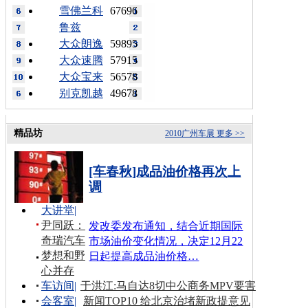
雪佛兰科
67696
鲁兹
大众朗逸
59895
大众速腾
57915
大众宝来
56578
别克凯越
49678
精品坊
2010广州车展
更多 >>
[车春秋]成品油价格再次上
调
大讲堂
|
尹同跃：
发改委发布通知，结合近期国际
奇瑞汽车
市场油价变化情况，决定12月22
梦想和野
日起提高成品油价格…
心并存
车访间
|
于洪江:马自达8切中公商务MPV要害
会客室
|
新闻TOP10 给北京治堵新政提意见