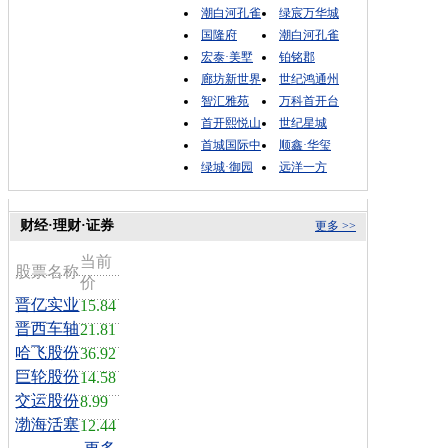
潮白河孔雀
绿宸万华城
国隆府
潮白河孔雀
宏泰·美墅
铂铭郡
廊坊新世界
世纪鸿通州
智汇雅苑
万科首开台
首开熙悦山
世纪星城
首城国际中
顺鑫·华玺
绿城·御园
远洋一方
财经·理财·证券
更多 >>
当前
股票名称
价
晋亿实业
15.84
晋西车轴
21.81
哈飞股份
36.92
巨轮股份
14.58
交运股份
8.99
渤海活塞
12.44