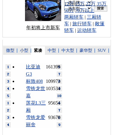
12万
15万
22万
35万
50万
70万以上
两厢轿车
|
三厢轿
车
|
旅行轿车
|
敞篷
年初将上市新车
轿车
|
运动轿车
微型
小型
紧凑
中型
中大型
豪华型
SUV
比亚迪
161399
G3
标致408
109973
雪铁龙世
103534
嘉
莲花L3三
95654
厢
雪铁龙爱
93670
丽舍