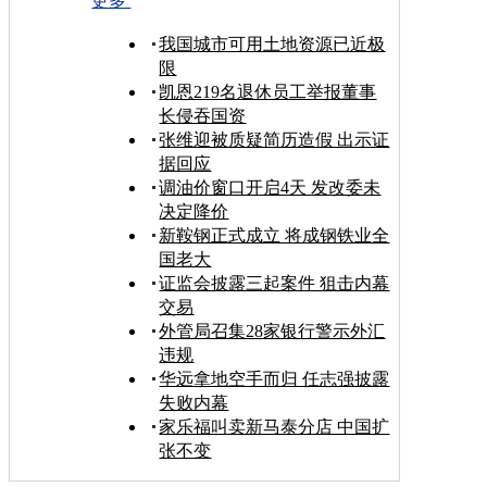
更多
我国城市可用土地资源已近极
限
凯恩219名退休员工举报董事
长侵吞国资
张维迎被质疑简历造假 出示证
据回应
调油价窗口开启4天 发改委未
决定降价
新鞍钢正式成立 将成钢铁业全
国老大
证监会披露三起案件 狙击内幕
交易
外管局召集28家银行警示外汇
违规
华远拿地空手而归 任志强披露
失败内幕
家乐福叫卖新马泰分店 中国扩
张不变