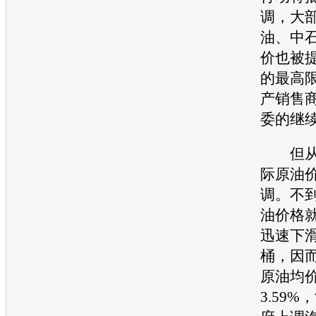
调，大
油、中
价也被
的最高
产销售
委的继
但从5
际原
油
调。不
油价
格就
迅速下滑
桶，因而
原油均
3.59