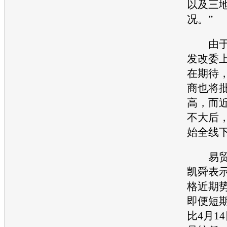
以及三
况。”
由于前
发改委
在期待
商也将
高，而
不大后
始全线
易贸资
凯舜表
格近期
即便短
比4月1