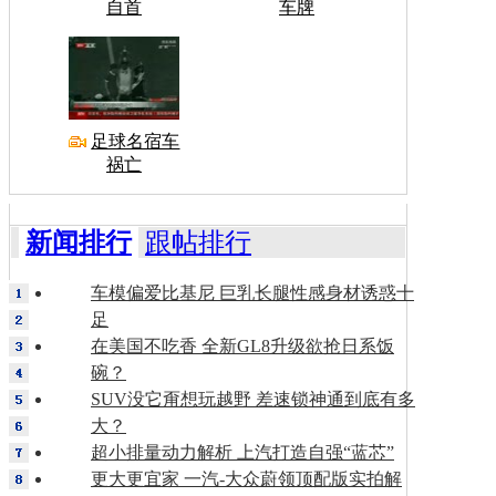
自首
车牌
足球名宿车
祸亡
新闻排行
跟帖排行
车模偏爱比基尼 巨乳长腿性感身材诱惑十
足
在美国不吃香 全新GL8升级欲抢日系饭
碗？
SUV没它甭想玩越野 差速锁神通到底有多
大？
超小排量动力解析 上汽打造自强“蓝芯”
更大更宜家 一汽-大众蔚领顶配版实拍解