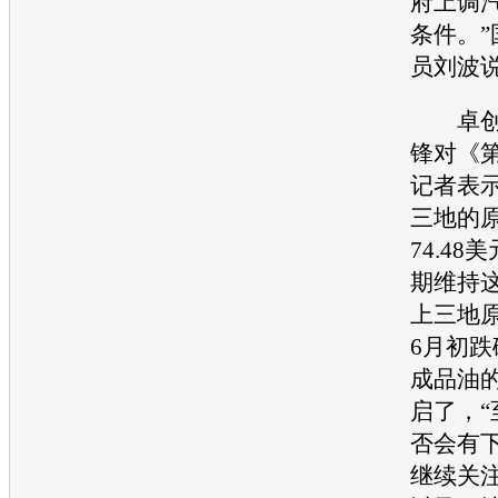
府上调
条件。
员刘波
卓创资
锋对《
记者表示
三地的
74.48
期维持
上三地
6月初跌
成品油
启了，
否会有
继续关