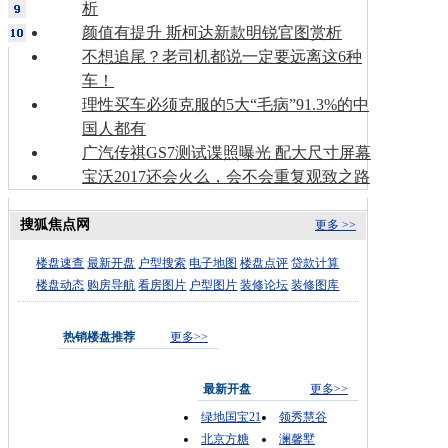
析
颜值有提升 斯柯达新款明锐官图赏析
不想追尾？老司机都说一定要远离这6种
车！
理性买车必须克服的5大“毛病”91.3%的中
国人都有
广汽传祺GS7测试谍照曝光 配大尺寸屏幕
宝沃2017还会火么，会不会重复观致之路
搜狐焦点网
更多 >>
楼盘速查
最新开盘
户型搜索
电子地图
楼盘点评
贷款计算
楼盘动态
购房导航
看房图片
户型图片
装修论坛
装修图库
热销楼盘推荐
更多>>
最新开盘
更多>>
绿地国宝21
领秀慧谷
北京方糖
澜馨墅