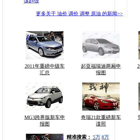
荡趋强
更多关于
油价 调价 调整 原油
的新闻>>
2011年重磅中级车
起亚福瑞迪两厢申
汇总
报图
MG3跨界版新车申
奇瑞21款重磅新车
报图
谍照
车型搜索：
精准搜索：
5万
8万