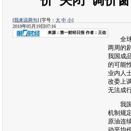
价“关闭”调价
[
我来说两句
] [字号：
大
中
小
]
2010年05月19日07:16
来源：
第一财经日报
作者：王佑
全球
两周的
我国成
的可能
业内人
改委上
无法成
我国的
机制规
原油连续
动平均