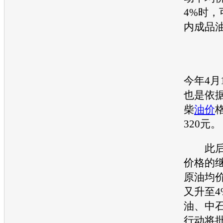
4%时，
内成品
今年4月
也是依
柴
油价
320元。
此后
价
格的
原油均
又升至4
油、中
行动将