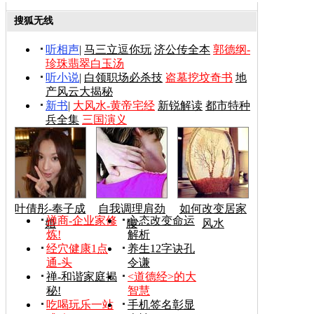
搜狐无线
听相声
|
马三立逗你玩
济公传全本
郭德纲-
珍珠翡翠白玉汤
听小说
|
白领职场必杀技
盗墓挖坟奇书
地
产风云大揭秘
新书
|
大风水-黄帝宅经
新锐解读
都市特种
兵全集
三国演义
叶倩彤-奉子成
自我调理肩劲
如何改变居家
禅商-企业家修
心态改变命运
婚
腰
风水
炼!
解析
经穴健康1点
养生12字诀孔
通-头
令谦
禅-和谐家庭揭
<道德经>的大
秘!
智慧
吃喝玩乐一站
手机签名彰显