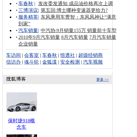
车春秋
|
发改委发通知 成品油价格再次上调
三博演议
|
第五回:博士哪种变速器更给力?
服务精英
|
东风乘用车曹智：东风风神让“满意
到家”
汽车销量
|
中汽协:9月销量155万 销量前十车型
2010年9月汽车销量
8月汽车销量
7月汽车销量
企业销量
车访间
|
会客室
|
车春秋
|
悟透社
|
超级经销商
信访办
|
魂斗轮
|
金狐谍
|
安全检测
|
汽车视频
更多 >>
保时捷918概
念车