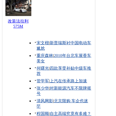
改装法拉利
575M
宋文楷
|
新普瑞斯衬中国电动车
尴尬
重庆森林
|
2010年台北车展香车
美女
何曙光
|
四款享受补贴中级车推
荐
管学军
|
上汽在传承路上加速
张少华
|
对新能源汽车不限牌摇
号
清风网影
|
北京限购 车企也迷
茫
程国顺
|
自主高端究竟有多难？