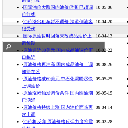
调价打算
·
国际油价大跌国内油价仍涨 已超调
10-05-06
价红线
·
油价涨出租车暂不调价 深港倒油客
10-04-20
很受伤
·
国际原油暂时回落未改成品油价上
10-04-13
调预期
·
原油逼近80美元 国内成品油调价窗
10-02-22
口临近
·
原油价格再冲高 国内成品油价上调
09-08-26
如箭在弦
·
原油价格破60美元 中石化渴盼尽快
09-05-25
上调油价
·
原油涨幅触发调价条件 国内囤油潮
09-05-15
已汹涌
·
原油价格持续上涨 国内油价面临再
09-04-14
次上调
·
油价将反弹 原油价格反弹力度将震
09-02-28