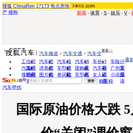
搜狐
ChinaRen
17173
焦点房地
产
搜狗
新闻
-
体育
-
S
-
娱乐
-
V
-
实用工具
更多>>
汽车频道
>
汽车交通
>
汽车交
通
工信部
汽车图
汽车报
汽车销
车价计
车险计
油耗
片
价
量
算
算
汽车经
违章查
车型对
团购优
汽车投
广州车
销商
询
比
惠
诉
展
搜狗浏
图片欣
单词翻
车型查
女人宝
小说阅
览器
赏
译
询
典
读
购置税
汽车壁纸
国际原油价格大跌 