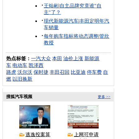
王灿彬
|
自主品牌究竟谁"自
主"了？
现代新能源汽车
|
丰田定明年汽
车销量
每年购车指标将动态调整
|
管欣
教授
热点标签：
一汽大众
本田
油价上涨
新能源
车
电动车
凯泽西
路虎
沃尔沃
保时捷
丰田召回
比亚迪
停车费
自
燃
以旧换新
搜狐汽车视频
更多 >>
逃逸投案算
上网可申请