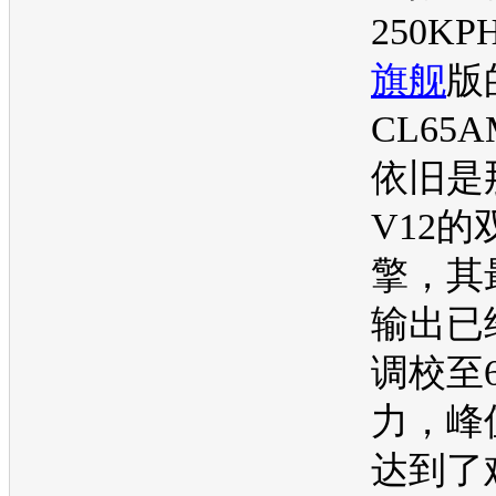
250K
旗舰
版
CL65
依旧是那
V12
擎，其
输出已
调校至6
力，峰
达到了