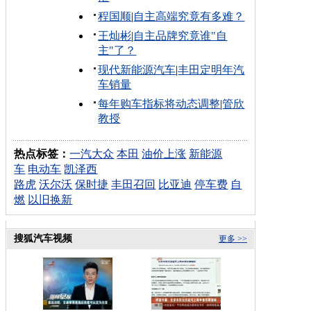
程国顺
|
自主高端究竟有多难？
王灿彬
|
自主品牌究竟谁"自
主"了？
现代新能源汽车
|
丰田定明年汽
车销量
每年购车指标将动态调整
|
管欣
教授
热点标签：
一汽大众
本田
油价上涨
新能源
车
电动车
凯泽西
路虎
沃尔沃
保时捷
丰田召回
比亚迪
停车费
自
燃
以旧换新
搜狐汽车视频
更多 >>