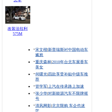
念车
改装法拉利
575M
宋文楷
|
新普瑞斯衬中国电动车
尴尬
重庆森林
|
2010年台北车展香车
美女
何曙光
|
四款享受补贴中级车推
荐
管学军
|
上汽在传承路上加速
张少华
|
对新能源汽车不限牌摇
号
清风网影
|
北京限购 车企也迷
茫