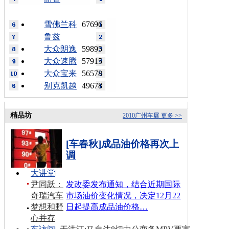
雪佛兰科
67696
鲁兹
大众朗逸
59895
大众速腾
57915
大众宝来
56578
别克凯越
49678
精品坊
2010广州车展
更多 >>
[车春秋]成品油价格再次上
调
大讲堂
|
尹同跃：
发改委发布通知，结合近期国际
奇瑞汽车
市场油价变化情况，决定12月22
梦想和野
日起提高成品油价格…
心并存