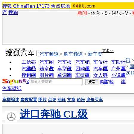
搜狐
ChinaRen
17173
焦点房地
产
搜狗
新闻
-
体育
-
S
-
娱乐
-
V
-
实用工具
更多>>
汽车频道
>
购车频道
>
新车资
讯
工信部
汽车图
汽车报
汽车销
车价计
车险计
>
油耗
片
价
量
算
算
汽车经
违章查
车型对
团购优
汽车投
广州车
20
销商
询
比
惠
诉
展
搜狗浏
图片欣
单词翻
车型查
女人宝
小说阅
览器
赏
译
询
典
读
购置税
汽车壁纸
车型综述
参数配置
图片
点评
油耗
文章
论坛
底价买车
进口奔驰 CL级