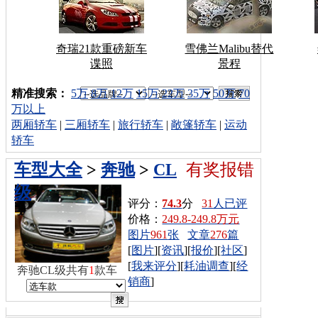
奇瑞21款重磅新车
雪佛兰Malibu替代
谍照
景程
车型搜索：
精准搜索：
5万
8万
12万
15万
22万
35万
50万
70
万以上
两厢轿车
|
三厢轿车
|
旅行轿车
|
敞篷轿车
|
运动
轿车
车型大全
>
奔驰
>
CL
有奖报错
级
评分：
74.3
分
31
人已评
价格：
249.8-249.8万元
图片
961
张
文章
276
篇
[
图片
][
资讯
][
报价
][
社区
]
[
我来评分
][
耗油调查
][
经
奔驰CL级共有
1
款车
销商
]