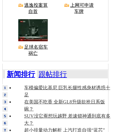
逃逸投案算
上网可申请
自首
车牌
足球名宿车
祸亡
新闻排行
跟帖排行
车模偏爱比基尼 巨乳长腿性感身材诱惑十
足
在美国不吃香 全新GL8升级欲抢日系饭
碗？
SUV没它甭想玩越野 差速锁神通到底有多
大？
超小排量动力解析 上汽打造自强“蓝芯”