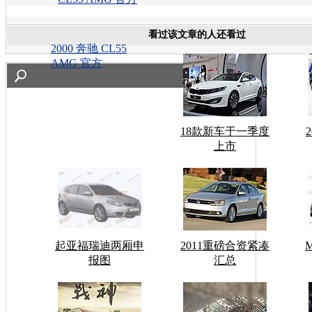
看过该文章的人还看过
2000 奔驰 CL55
AMG 官方
18款新车于一季度
上市
起亚福瑞迪两厢申
2011重磅合资紧凑
报图
汇总