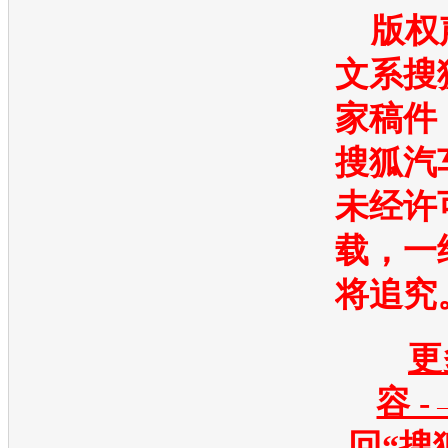
版权
文系
搜
家稿件
搜狐汽
未经许
载，一
将追究
更
容 -
回“搜