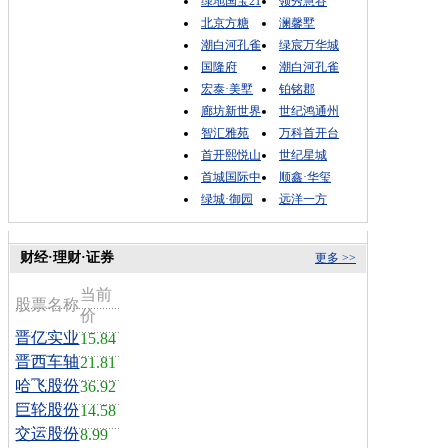
绿地国宝21
领秀慧谷
北京方糖
澜馨墅
潮白河孔雀
绿宸万华城
国隆府
潮白河孔雀
宏泰·美墅
铂铭郡
廊坊新世界
世纪鸿通州
智汇雅苑
万科首开台
首开熙悦山
世纪星城
首城国际中
顺鑫·华玺
绿城·御园
远洋一方
财经·理财·证券
更多 >>
当前
股票名称
价
晋亿实业
15.84
晋西车轴
21.81
哈飞股份
36.92
巨轮股份
14.58
交运股份
8.99