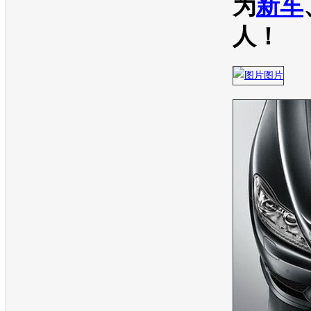
为
新车
人！