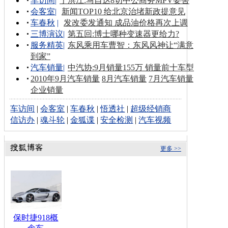
车访间
|
于洪江:马自达8切中公商务MPV要害
会客室
|
新闻TOP10 给北京治堵新政提意见
车春秋
|
发改委发通知 成品油价格再次上调
三博演议
|
第五回:博士哪种变速器更给力?
服务精英
|
东风乘用车曹智：东风风神让“满意
到家”
汽车销量
|
中汽协:9月销量155万 销量前十车型
2010年9月汽车销量
8月汽车销量
7月汽车销量
企业销量
车访间
|
会客室
|
车春秋
|
悟透社
|
超级经销商
信访办
|
魂斗轮
|
金狐谍
|
安全检测
|
汽车视频
更多 >>
保时捷918概