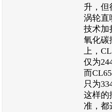
升，但
涡轮直
技术加
氧化碳
上，CL
仅为244
而CL6
只为334
这样的
准，都