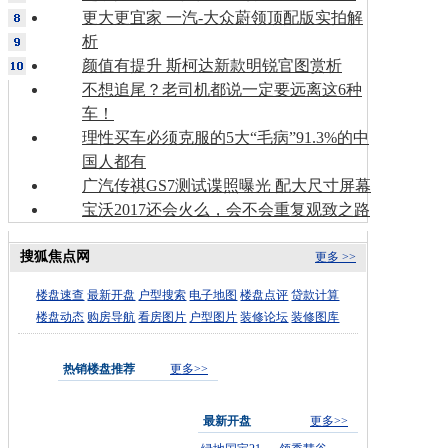
更大更宜家 一汽-大众蔚领顶配版实拍解
析
颜值有提升 斯柯达新款明锐官图赏析
不想追尾？老司机都说一定要远离这6种
车！
理性买车必须克服的5大“毛病”91.3%的中
国人都有
广汽传祺GS7测试谍照曝光 配大尺寸屏幕
宝沃2017还会火么，会不会重复观致之路
搜狐焦点网
更多 >>
楼盘速查
最新开盘
户型搜索
电子地图
楼盘点评
贷款计算
楼盘动态
购房导航
看房图片
户型图片
装修论坛
装修图库
热销楼盘推荐
更多>>
最新开盘
更多>>