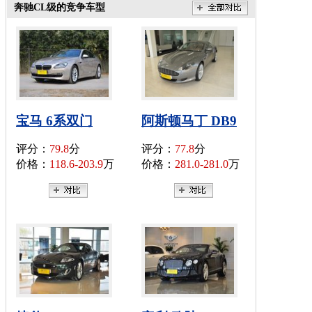
奔驰CL级的竞争车型
宝马 6系双门
阿斯顿马丁 DB9
评分：
79.8
分
评分：
77.8
分
价格：
118.6-203.9
万
价格：
281.0-281.0
万