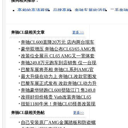
搜狗相关推荐：
转发至：
亮相的高清视频
品牌亮相
奔驰车展的消息
二手奔
宝马和奔驰哪个好
奔驰汽车
奔驰600
奔驰连击403
北京奔驰
奔驰越野
奔驰CL级相关文章
更多 >>
奔驰CL600直降20万元 店内两台现车
销售
豪华双增压 奔驰公布CL63/65 AMG售
价
改装位全展示 CL65 AMG又一宽体套
件出炉
奔驰249.8万元跑车到店销售 仅一台现
车
巴黎车展将亮相 奔驰CL系列AMG官
图发布
最大升级在动力上 奔驰CL改款官图发
布
巴黎车展正式发布 改款奔驰CL动力升
级
奔驰豪华轿跑CL600登陆江门 售249.8
万元
改得好但价格贵 Vath改装奔驰CL65
AMG
扭矩1180牛米！奔驰CL65怪兽改装现
身
奔驰CL级相关热帖
更多>>
自己安装原厂AMG金属踏板和防盗螺