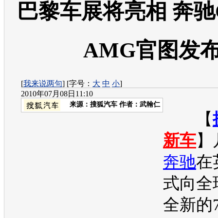
巴黎车展将亮相 奔驰
AMG官图发
[
我来说两句
] [字号：
大
中
小
]
2010年07月08日11:10
来源：
搜狐汽车
作者：武翰仁
【
新车
】
奔驰
在
式向全
全新的