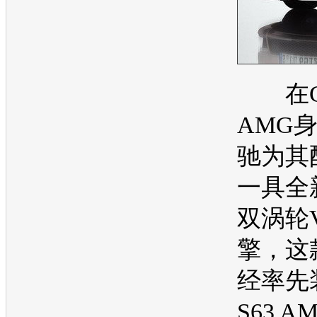
在CL
AMG
驰
为其
一具全新
双涡轮V
擎，这
经率先
S63 