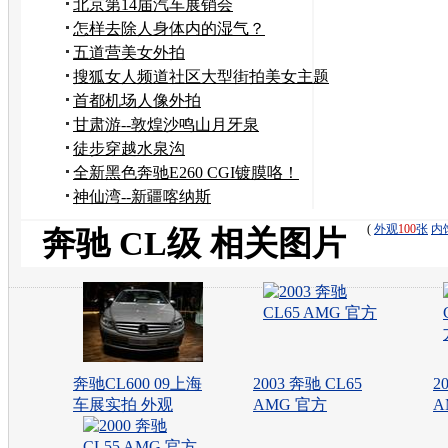
丝 改装作业
北京第14届汽车展销会
怎样去除人身体内的湿气？
五道营美女外拍
搜狐女人频道社区大型街拍美女主题
活动
首都机场人像外拍
甘肃游--敦煌沙鸣山月牙泉
徒步穿越水泉沟
全新黑色奔驰E260 CGI镀膜咯！
神仙湾--新疆喀纳斯
(
外观
100
张
内
奔驰 CL级 相关图片
奔驰CL600 09上海
2003 奔驰 CL65
2
车展实拍 外观
AMG 官方
A