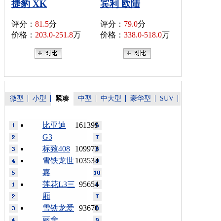
捷豹 XK
宾利 欧陆
评分：
81.5
分
评分：
79.0
分
价格：
203.0-251.8
万
价格：
338.0-518.0
万
微型
小型
紧凑
中型
中大型
豪华型
SUV
比亚迪
161399
G3
标致408
109973
雪铁龙世
103534
嘉
莲花L3三
95654
厢
雪铁龙爱
93670
丽舍