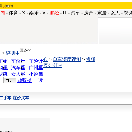
新闻
-
体育
-
S
-
娱乐
-
V
-
财经
-
IT
-
汽车
-
房产
-
家居
-
女人
-
视
更多>>
道
>
评测中
心
>
单车深度评测
>
搜狐
车销
车价计
车险计
原创测评
量
算
算
购优
汽车投
广州车
惠
诉
展
型查
女人宝
小说阅
询
典
读
购置税
二手车
底价买车