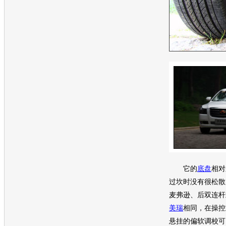
它的
底盘
相对
过坎时没有很松散
麦弗逊、后双连杆
美瑞
相同，在操控
悬挂的偏软调校可