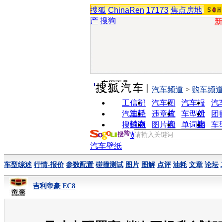
搜狐
ChinaRen
17173
焦点房地
产
搜狗
实用工具
汽车频道
>
购车频
工信部
汽车图
汽车报
汽
油耗
片
价
汽车经
违章查
车型对
团
销商
询
比
搜狗浏
图片欣
单词翻
车
览器
赏
译
汽车壁纸
车型综述
行情-报价
参数配置
碰撞测试
图片
图解
点评
油耗
文章
论坛
吉利帝豪 EC8