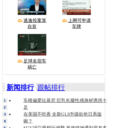
逃逸投案算
上网可申请
自首
车牌
足球名宿车
祸亡
新闻排行
跟帖排行
车模偏爱比基尼 巨乳长腿性感身材诱惑十
足
在美国不吃香 全新GL8升级欲抢日系饭
碗？
SUV没它甭想玩越野 差速锁神通到底有多