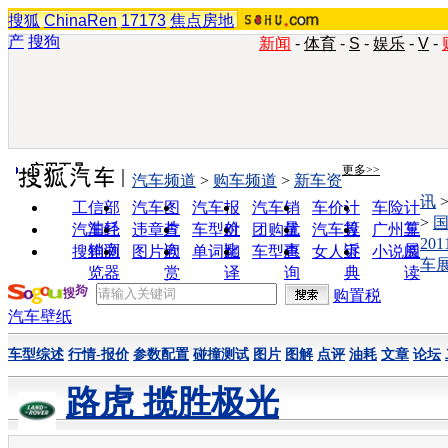
搜狐
ChinaRen
17173
焦点房地
产
搜狗
新闻
-
体育
-
S
-
娱乐
-
V
-
实用工具
更多>>
汽车频道
>
购车频道
>
新车资
讯
工信部
汽车图
汽车报
汽车销
车价计
车险计
>
油耗
片
价
量
算
算
汽车经
违章查
车型对
团购优
汽车投
广州车
20
销商
询
比
惠
诉
展
搜狗浏
图片欣
单词翻
车型查
女人宝
小说阅
车
览器
赏
译
询
典
读
购置税
汽车壁纸
车型综述
行情-报价
参数配置
碰撞测试
图片
图解
点评
油耗
文章
论坛
路虎 揽胜极光