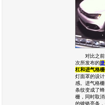
对比之前
次所发布的
捷
杠和进气格栅
灯面罩的设计
感。进气格栅
条纹变成了蜂
栅，同时取消
的镀铬亮条，