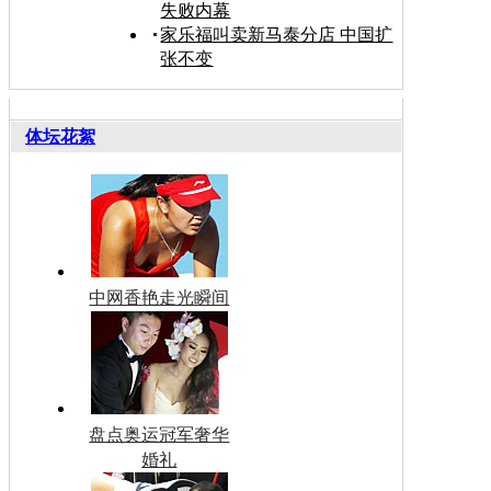
失败内幕
家乐福叫卖新马泰分店 中国扩
张不变
体坛花絮
中网香艳走光瞬间
盘点奥运冠军奢华
婚礼