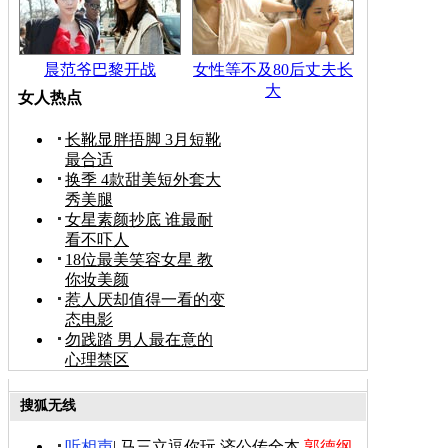
晨范爷巴黎开战
女性等不及80后丈夫长
大
女人热点
长靴显胖捂脚 3月短靴
最合适
换季 4款甜美短外套大
秀美腿
女星素颜抄底 谁最耐
看不吓人
18位最美笑容女星 教
你妆美颜
惹人厌却值得一看的变
态电影
勿践踏 男人最在意的
心理禁区
搜狐无线
听相声
|
马三立逗你玩
济公传全本
郭德纲-