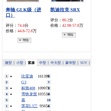
奔驰 GLK级（进
凯迪拉克 SRX
口）
评分：
80.2
分
评分：
74.4
分
价格：
42.98-57.8
万
价格：
44.8-72.8
万
微型
小型
紧凑
中型
中大型
豪华型
SUV
比亚迪
161399
G3
标致408
109973
雪铁龙世
103534
嘉
莲花L3三
95654