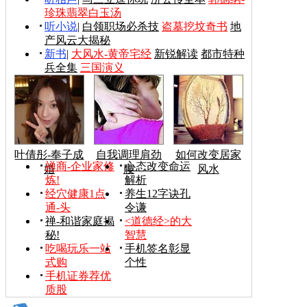
珍珠翡翠白玉汤
听小说
|
白领职场必杀技
盗墓挖坟奇书
地
产风云大揭秘
新书
|
大风水-黄帝宅经
新锐解读
都市特种
兵全集
三国演义
叶倩彤-奉子成
自我调理肩劲
如何改变居家
禅商-企业家修
心态改变命运
婚
腰
风水
炼!
解析
经穴健康1点
养生12字诀孔
通-头
令谦
禅-和谐家庭揭
<道德经>的大
秘!
智慧
吃喝玩乐一站
手机签名彰显
式购
个性
手机证券荐优
质股