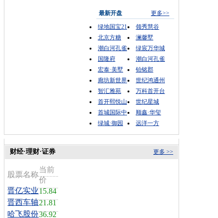
最新开盘
更多>>
绿地国宝21
领秀慧谷
北京方糖
澜馨墅
潮白河孔雀
绿宸万华城
国隆府
潮白河孔雀
宏泰·美墅
铂铭郡
廊坊新世界
世纪鸿通州
智汇雅苑
万科首开台
首开熙悦山
世纪星城
首城国际中
顺鑫·华玺
绿城·御园
远洋一方
财经·理财·证券
更多 >>
当前
股票名称
价
晋亿实业
15.84
晋西车轴
21.81
哈飞股份
36.92