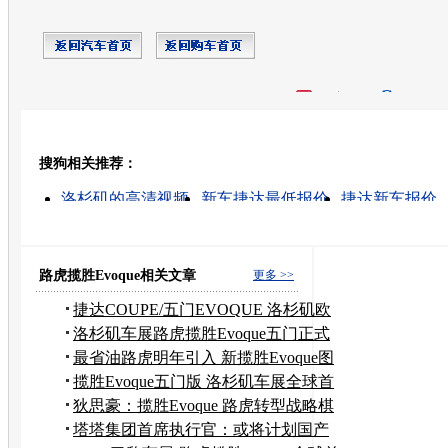
开心网
人人网
豆瓣
搜狗相关推荐：
转发至：
洛杉矶的高清视频
新车捷达最低报价
捷达新车报价
国产新车
新车的高清视频
起亚新车
洛杉矶车展的
2010洛杉矶车展
新车保险
塞摩车新车价格
路虎揽胜Evoque相关文章
更多 >>
捷达COUPE/五门EVOQUE 洛杉矶欧
系新车
洛杉矶车展路虎揽胜Evoque五门正式
亮相
最省油路虎明年引入 新揽胜Evoque图
解
揽胜Evoque五门版 洛杉矶车展全球首
发
狄思豪：揽胜Evoque 路虎转型战略棋
子
塔塔集团首席执行官：或将计划国产