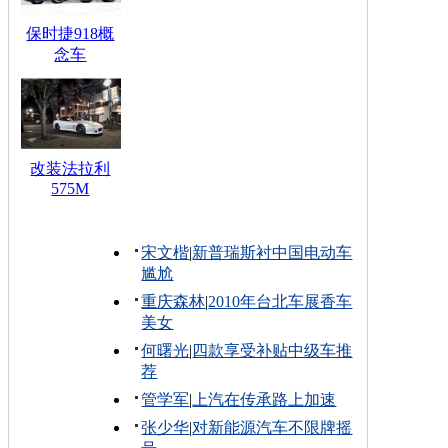
保时捷918概
念车
改装法拉利
575M
宋文楷
|
新普瑞斯衬中国电动车
尴尬
重庆森林
|
2010年台北车展香车
美女
何曙光
|
四款享受补贴中级车推
荐
管学军
|
上汽在传承路上加速
张少华
|
对新能源汽车不限牌摇