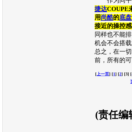
作为同平
捷达
COUP
用
尚酷
的
底盘
接近的操控感
同样也不能排除2
机
会不会搭载
总之，在一切
前，所有的可
[
上一页
] [
1
] [
2
] [3] [
(责任编