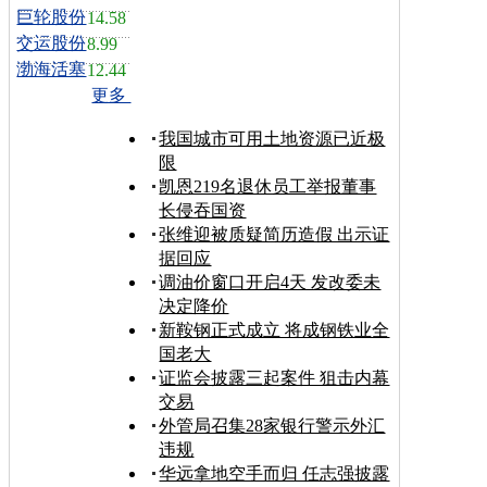
巨轮股份
14.58
交运股份
8.99
渤海活塞
12.44
更多
我国城市可用土地资源已近极
限
凯恩219名退休员工举报董事
长侵吞国资
张维迎被质疑简历造假 出示证
据回应
调油价窗口开启4天 发改委未
决定降价
新鞍钢正式成立 将成钢铁业全
国老大
证监会披露三起案件 狙击内幕
交易
外管局召集28家银行警示外汇
违规
华远拿地空手而归 任志强披露