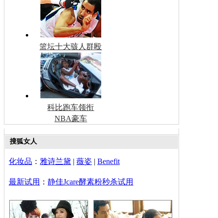
篮坛十大骇人群殴
科比跑车领衔
NBA豪车
搜狐女人
化妆品
：
雅诗兰黛
|
薇姿
|
Benefit
最新试用
：
静佳Jcare酵素粉秒杀试用