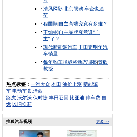
号
清风网影
|
北京限购 车企也迷
茫
程国顺
|
自主高端究竟有多难？
王灿彬
|
自主品牌究竟谁"自
主"了？
现代新能源汽车
|
丰田定明年汽
车销量
每年购车指标将动态调整
|
管欣
教授
热点标签：
一汽大众
本田
油价上涨
新能源
车
电动车
凯泽西
路虎
沃尔沃
保时捷
丰田召回
比亚迪
停车费
自
燃
以旧换新
搜狐汽车视频
更多 >>