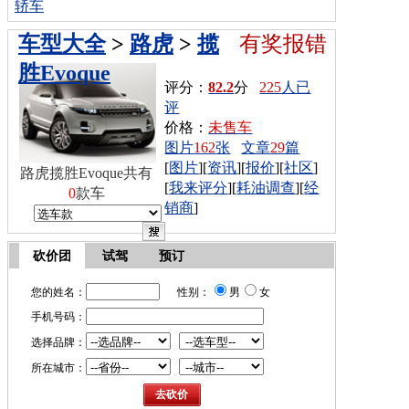
轿车
车型大全
>
路虎
>
揽
有奖报错
胜Evoque
评分：
82.2
分
225
人已
评
价格：
未售车
图片
162
张
文章
29
篇
[
图片
][
资讯
][
报价
][
社区
]
路虎揽胜Evoque共有
[
我来评分
][
耗油调查
][
经
0
款车
销商
]
砍价团
试驾
预订
您的姓名：
性别：
男
女
手机号码：
选择品牌：
所在城市：