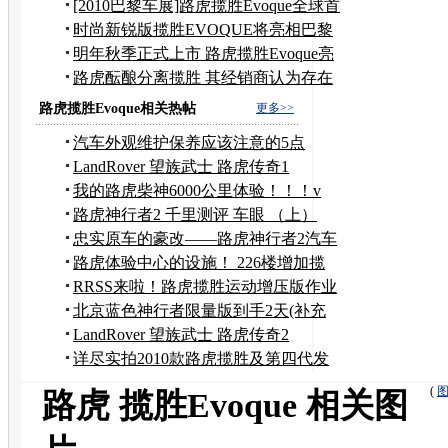
路虎
[2010巴黎车展]路虎揽胜Evoque全球首
发
时尚新锐版揽胜EVOQUE将亮相巴黎
车展
明年秋季正式上市 路虎揽胜Evoque亮
相
路虎酝酿分离揽胜 其经销商认为存在
风险
路虎揽胜Evoque相关热帖
更多>>
汽车外观维护保养应该注意的5点
LandRover 望族武士 路虎传奇1
我的路虎柴神6000公里体验！！！v
路虎神行者2 千里测评 车眼 （上）
忠实原车的豪改——路虎神行者2汽车
音响改装
路虎体验中心的设施！ 226楼增加揽
胜的PP
RRSS来啦！路虎揽胜运动增压版作业
3-图片精选版
北京蓝色神行者限量版到手2天(补充
500公里行车感
LandRover 望族武士 路虎传奇2
详尽实拍2010款路虎揽胜及第四代发
现
(
路虎 揽胜Evoque 相关图