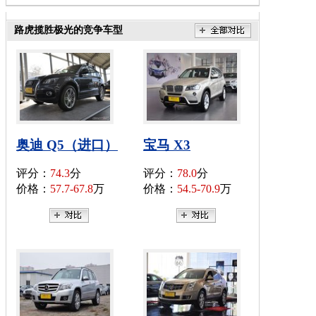
路虎揽胜极光的竞争车型
奥迪 Q5（进口）
宝马 X3
评分：
74.3
分
评分：
78.0
分
价格：
57.7-67.8
万
价格：
54.5-70.9
万