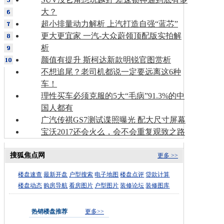
大？
超小排量动力解析 上汽打造自强“蓝芯”
更大更宜家 一汽-大众蔚领顶配版实拍解
析
颜值有提升 斯柯达新款明锐官图赏析
不想追尾？老司机都说一定要远离这6种
车！
理性买车必须克服的5大“毛病”91.3%的中
国人都有
广汽传祺GS7测试谍照曝光 配大尺寸屏幕
宝沃2017还会火么，会不会重复观致之路
搜狐焦点网
更多 >>
楼盘速查
最新开盘
户型搜索
电子地图
楼盘点评
贷款计算
楼盘动态
购房导航
看房图片
户型图片
装修论坛
装修图库
热销楼盘推荐
更多>>