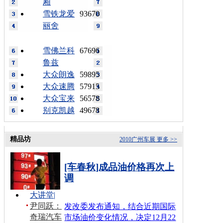
厢
雪铁龙爱
93670
丽舍
雪佛兰科
67696
鲁兹
大众朗逸
59895
大众速腾
57915
大众宝来
56578
别克凯越
49678
精品坊
2010广州车展
更多 >>
[车春秋]成品油价格再次上
调
大讲堂
|
尹同跃：
发改委发布通知，结合近期国际
奇瑞汽车
市场油价变化情况，决定12月22