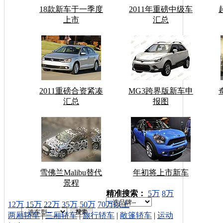
18款新车于一季度
2011年重磅中级车
上市
汇总
2011重磅合资紧凑
MG3跨界版新车申
汇总
报图
雪佛兰Malibu替代
年初将上市新车
景程
车型搜索：
精准搜索：
5万
8万
12万
15万
22万
35万
50万
70万以上
两厢轿车
|
三厢轿车
|
旅行轿车
|
敞篷轿车
|
运动