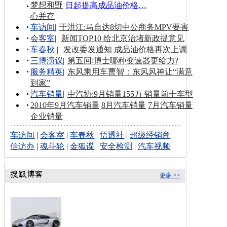
梦想和野
日起提高成品油价格…
心并存
车访间
|
于洪江:马自达8切中公商务MPV要害
会客室
|
新闻TOP10 给北京治堵新政提意见
车春秋
|
发改委发通知 成品油价格再次上调
三博演议
|
第五回:博士哪种变速器更给力?
服务精英
|
东风乘用车曹智：东风风神让“满意
到家”
汽车销量
|
中汽协:9月销量155万 销量前十车型
2010年9月汽车销量
8月汽车销量
7月汽车销量
企业销量
车访间
|
会客室
|
车春秋
|
悟透社
|
超级经销商
信访办
|
魂斗轮
|
金狐谍
|
安全检测
|
汽车视频
更多 >>