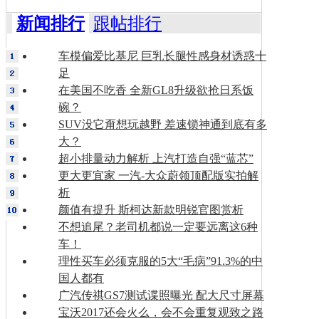
新闻排行
跟帖排行
车模偏爱比基尼 巨乳长腿性感身材诱惑十
足
在美国不吃香 全新GL8升级欲抢日系饭
碗？
SUV没它甭想玩越野 差速锁神通到底有多
大？
超小排量动力解析 上汽打造自强“蓝芯”
更大更宜家 一汽-大众蔚领顶配版实拍解
析
颜值有提升 斯柯达新款明锐官图赏析
不想追尾？老司机都说一定要远离这6种
车！
理性买车必须克服的5大“毛病”91.3%的中
国人都有
广汽传祺GS7测试谍照曝光 配大尺寸屏幕
宝沃2017还会火么，会不会重复观致之路