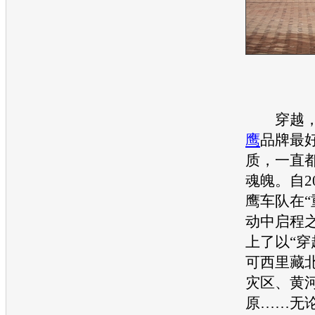
穿越，
鹰
品牌最
质，一直
魂魄。自2
鹰
车队在“
动中启程
上了以“穿
可西里藏
灾区、黄
原……无