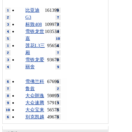
比亚迪
161399
G3
标致408
109973
雪铁龙世
103534
嘉
莲花L3三
95654
厢
雪铁龙爱
93670
丽舍
雪佛兰科
67696
鲁兹
大众朗逸
59895
大众速腾
57915
大众宝来
56578
别克凯越
49678