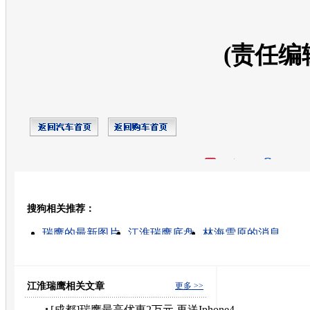
(责任编
开心网
人人网
豆瓣
搜狗相关推荐：
转发至：
瑞鹰的最新图片
江淮瑞鹰底盘
林海雪原的消息
林海雅马哈摩托
林海的最新图片
江淮瑞鹰
二手瑞
瑞鹰配件
江淮瑞鹰汽车配件
瑞鹰发动机
江淮瑞鹰相关文章
更多 >>
[成都]瑞鹰最高优惠2万元 再送Iphone4