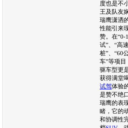
度也是不
王及队友
瑞鹰
潇洒
性能引来
赞。在“0-
试”、“高
桩”、“6
车”等项目
驱车型更
获得满堂
试驾
体验
是赞不绝
瑞鹰
的表
睹，它的
和协调性
档
SUV
，