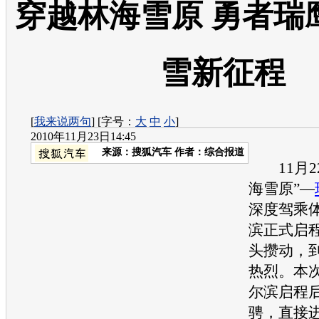
穿越林海雪原 勇者瑞
雪新征程
[
我来说两句
] [字号：
大
中
小
]
2010年11月23日14:45
来源：
搜狐汽车
作者：综合报道
11月2
海雪原”—
深度驾乘
滨正式启
头攒动，
热烈。本
尔滨启程
骋，直接进