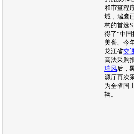
和审查程
域，
瑞鹰
构的首选
S
得了“中国
美誉。今
龙江省
交
高法采购
瑞风
后，
源厅再次采
为全省国
辆。