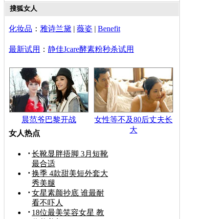
搜狐女人
化妆品
：
雅诗兰黛
|
薇姿
|
Benefit
最新试用
：
静佳Jcare酵素粉秒杀试用
晨范爷巴黎开战
女性等不及80后丈夫长
大
女人热点
长靴显胖捂脚 3月短靴
最合适
换季 4款甜美短外套大
秀美腿
女星素颜抄底 谁最耐
看不吓人
18位最美笑容女星 教