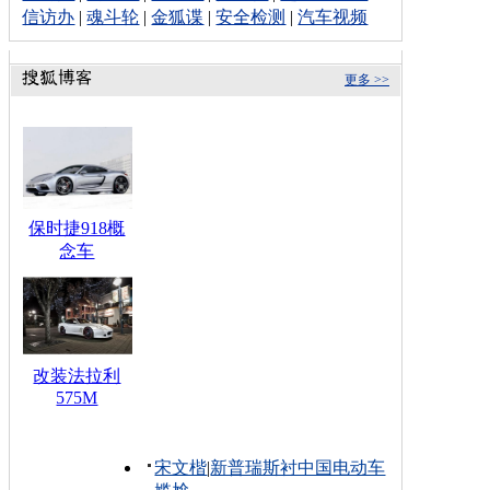
信访办
|
魂斗轮
|
金狐谍
|
安全检测
|
汽车视频
更多 >>
保时捷918概
念车
改装法拉利
575M
宋文楷
|
新普瑞斯衬中国电动车