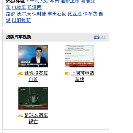
热点标签：
一汽大众
本田
油价上涨
新能源
车
电动车
凯泽西
路虎
沃尔沃
保时捷
丰田召回
比亚迪
停车费
自
燃
以旧换新
搜狐汽车视频
更多 >>
逃逸投案算
上网可申请
自首
车牌
足球名宿车
祸亡