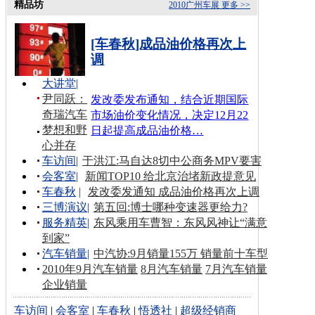
精品坊
2010广州车展
更多 >>
[车春秋]成品油价格再次上
调
大讲堂
|
尹同跃：
发改委发布通知，结合近期国际
奇瑞汽车
市场油价变化情况，决定12月22
梦想和野
日起提高成品油价格…
心并存
车访间
|
于洪江:马自达8切中公商务MPV要害
会客室
|
新闻TOP10 给北京治堵新政提意见
车春秋
|
发改委发通知 成品油价格再次上调
三博演议
|
第五回:博士哪种变速器更给力?
服务精英
|
东风乘用车曹智：东风风神让“满意
到家”
汽车销量
|
中汽协:9月销量155万 销量前十车型
2010年9月汽车销量
8月汽车销量
7月汽车销量
企业销量
车访间
|
会客室
|
车春秋
|
悟透社
|
超级经销商