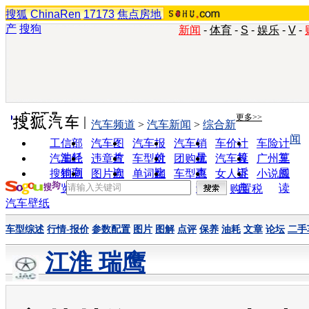
搜狐
ChinaRen
17173
焦点房地
产
搜狗
新闻
-
体育
-
S
-
娱乐
-
V
-
实用工具
更多>>
汽车频道
>
汽车新闻
>
综合新
闻
工信部
汽车图
汽车报
汽车销
车价计
车险计
油耗
片
价
量
算
算
汽车经
违章查
车型对
团购优
汽车投
广州车
销商
询
比
惠
诉
展
搜狗浏
图片欣
单词翻
车型查
女人宝
小说阅
览器
赏
译
询
典
读
购置税
汽车壁纸
车型综述
行情-报价
参数配置
图片
图解
点评
保养
油耗
文章
论坛
二手
江淮 瑞鹰