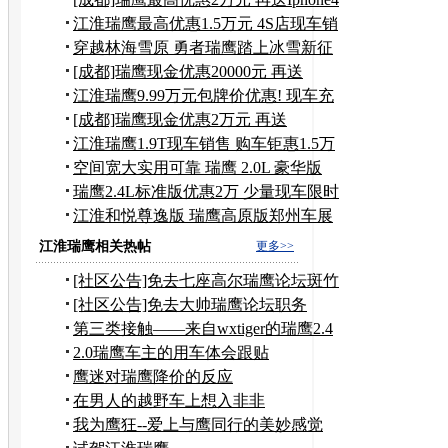
江淮瑞鹰最高优惠1.5万元 4S店现车销
售
穿越林海雪原 勇者瑞鹰踏上冰雪新征
程
[成都]瑞鹰现金优惠20000元 再送
IPHONE4
江淮瑞鹰9.99万元包牌价优惠! 现车充
足
[成都]瑞鹰现金优惠2万元 再送
IPHONE4
江淮瑞鹰1.9T现车销售 购车钜惠1.5万
元
空间宽大实用可靠 瑞鹰 2.0L 豪华版
瑞鹰2.4L标准版优惠2万 少量现车限时
购
江淮和悦尊逸版 瑞鹰高原版郑州车展
上市
江淮瑞鹰相关热帖
更多>>
[社区公告]免去七座高尔瑞鹰论坛斑竹
职务
[社区公告]免去大帅瑞鹰论坛职务
第三类接触——来自wxtiger的瑞鹰2.4
报告（不断更新中）
2.0瑞鹰车主的用车体会跟贴
鹰迷对瑞鹰降价的反应
在男人的越野车上想入非非
我为鹰狂--爱上与鹰同行的美妙感觉