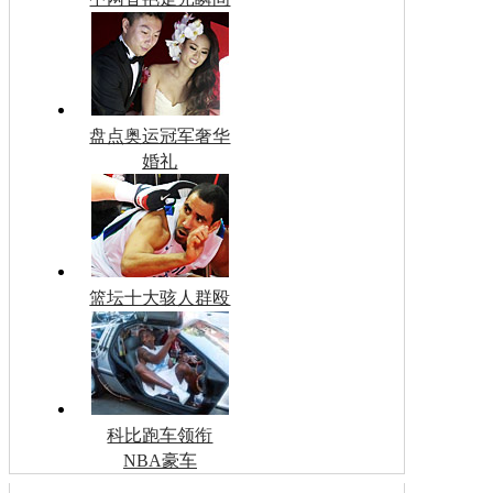
盘点奥运冠军奢华
婚礼
篮坛十大骇人群殴
科比跑车领衔
NBA豪车