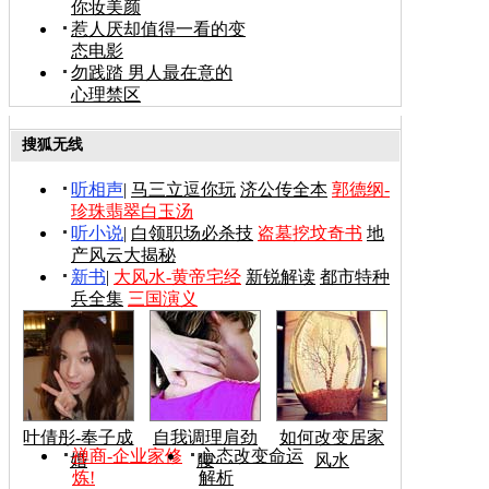
你妆美颜
惹人厌却值得一看的变
态电影
勿践踏 男人最在意的
心理禁区
搜狐无线
听相声
|
马三立逗你玩
济公传全本
郭德纲-
珍珠翡翠白玉汤
听小说
|
白领职场必杀技
盗墓挖坟奇书
地
产风云大揭秘
新书
|
大风水-黄帝宅经
新锐解读
都市特种
兵全集
三国演义
叶倩彤-奉子成
自我调理肩劲
如何改变居家
禅商-企业家修
心态改变命运
婚
腰
风水
炼!
解析