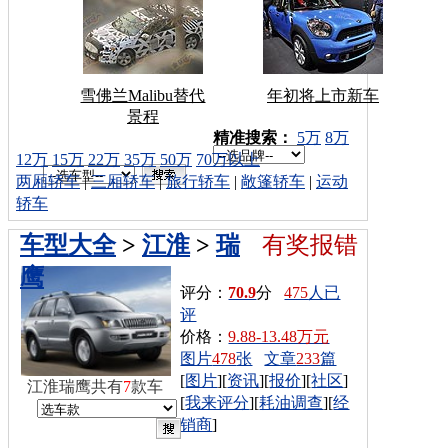
雪佛兰Malibu替代
年初将上市新车
景程
车型搜索：
精准搜索：
5万
8万
12万
15万
22万
35万
50万
70万以上
两厢轿车
|
三厢轿车
|
旅行轿车
|
敞篷轿车
|
运动
轿车
车型大全
>
江淮
>
瑞
有奖报错
鹰
评分：
70.9
分
475
人已
评
价格：
9.88-13.48万元
图片
478
张
文章
233
篇
[
图片
][
资讯
][
报价
][
社区
]
江淮瑞鹰共有
7
款车
[
我来评分
][
耗油调查
][
经
销商
]