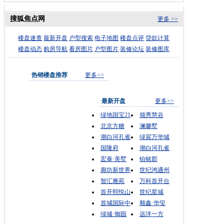
搜狐焦点网
更多 >>
楼盘速查
最新开盘
户型搜索
电子地图
楼盘点评
贷款计算
楼盘动态
购房导航
看房图片
户型图片
装修论坛
装修图库
热销楼盘推荐
更多>>
最新开盘
更多>>
绿地国宝21
领秀慧谷
北京方糖
澜馨墅
潮白河孔雀
绿宸万华城
国隆府
潮白河孔雀
宏泰·美墅
铂铭郡
廊坊新世界
世纪鸿通州
智汇雅苑
万科首开台
首开熙悦山
世纪星城
首城国际中
顺鑫·华玺
绿城·御园
远洋一方