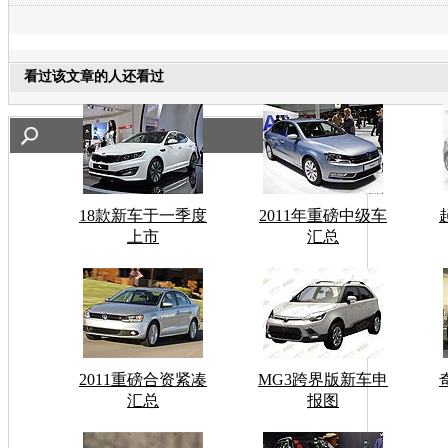
看过该文章的人还看过
18款新车于一季度
2011年重磅中级车
上市
汇总
2011重磅合资紧凑
MG3跨界版新车申
汇总
报图