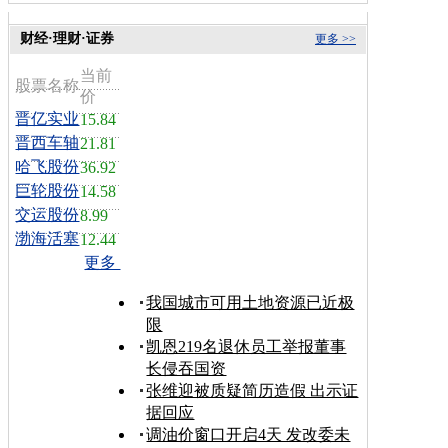
财经·理财·证券
更多 >>
当前
股票名称
价
晋亿实业
15.84
晋西车轴
21.81
哈飞股份
36.92
巨轮股份
14.58
交运股份
8.99
渤海活塞
12.44
更多
我国城市可用土地资源已近极
限
凯恩219名退休员工举报董事
长侵吞国资
张维迎被质疑简历造假 出示证
据回应
调油价窗口开启4天 发改委未