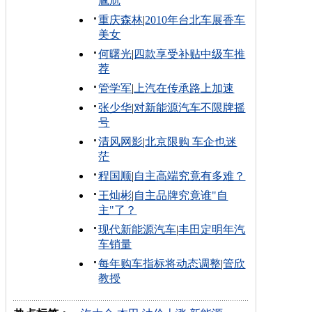
尴尬
重庆森林
|
2010年台北车展香车
美女
何曙光
|
四款享受补贴中级车推
荐
管学军
|
上汽在传承路上加速
张少华
|
对新能源汽车不限牌摇
号
清风网影
|
北京限购 车企也迷
茫
程国顺
|
自主高端究竟有多难？
王灿彬
|
自主品牌究竟谁"自
主"了？
现代新能源汽车
|
丰田定明年汽
车销量
每年购车指标将动态调整
|
管欣
教授