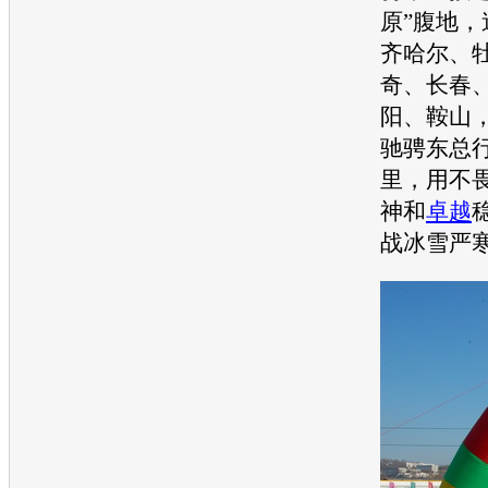
原”腹地
齐哈尔、
奇、长春
阳、鞍山
驰骋东总行
里，用不
神和
卓越
战冰雪严