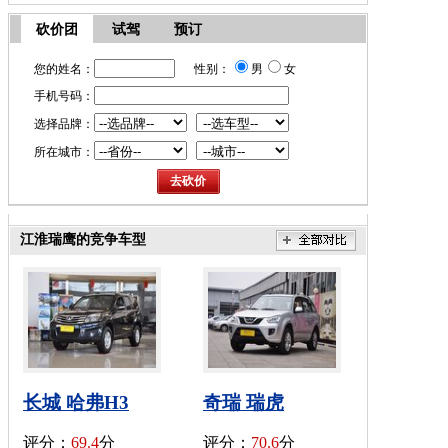
砍价团
试驾
预订
您的姓名：
性别：
男
女
手机号码：
选择品牌：
所在城市：
江淮瑞鹰的竞争车型
长城 哈弗H3
奇瑞 瑞虎
评分：
69.4
分
评分：
70.6
分