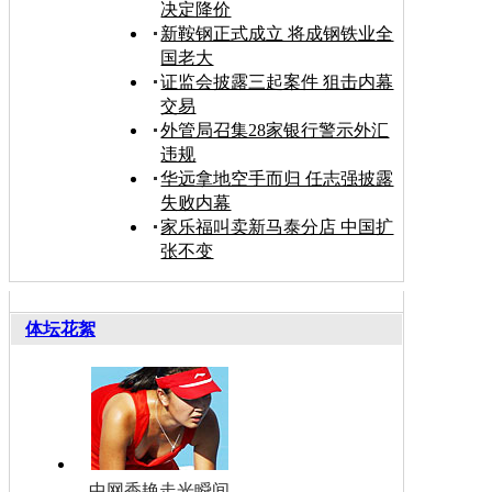
决定降价
新鞍钢正式成立 将成钢铁业全
国老大
证监会披露三起案件 狙击内幕
交易
外管局召集28家银行警示外汇
违规
华远拿地空手而归 任志强披露
失败内幕
家乐福叫卖新马泰分店 中国扩
张不变
体坛花絮
中网香艳走光瞬间