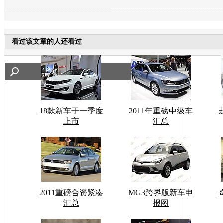
看过该文章的人还看过
18款新车于一季度
2011年重磅中级车
上市
汇总
2011重磅合资紧凑
MG3跨界版新车申
汇总
报图