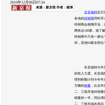
2010年12月06日07:34
来源：
新京报
作者：谢涛
长安福特
近日
各地的
经销商
同时开
经销商
会相继开业，
网络达340家。据了
经销商
中只有一家位
圳，其他64家全部
长安福特
今年
的投入力度。
长安福
理刑刚预计到今年年底
万辆的
销量
，比去年
二、三线市场对
销量
销量
的一半，同比增
二、三线市场布局后