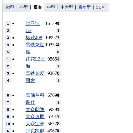
微型
小型
紧凑
中型
中大型
豪华型
SUV
比亚迪
161399
G3
标致408
109973
雪铁龙世
103534
嘉
莲花L3三
95654
厢
雪铁龙爱
93670
丽舍
雪佛兰科
67696
鲁兹
大众朗逸
59895
大众速腾
57915
大众宝来
56578
别克凯越
49678