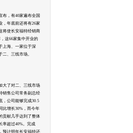
宣布，有40家遍布全国
业，年底前还将有26家
这将使
长安福特
经销商
解，这66家集中开业的
于上海、一家位于深
位于二、三线市场。
加大了对二、三线市场
特
销售公司常务副总经
，公司能够完成30.5
同比增长30%，而今年
的贡献几乎达到了整体
长率超过40%。完成
，预计明年
长安福特
还