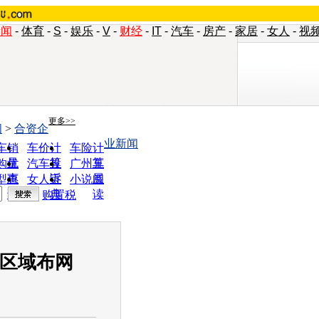
新闻
-
体育
-
S
-
娱乐
-
V
-
财经
-
IT
-
汽车
-
房产
-
家居
-
女人
-
视
更多>>
闻
>
合资企
业新闻
车销
车价计
车险计
量
算
算
购优
汽车投
广州车
惠
诉
展
型查
女人宝
小说阅
询
典
读
购置税
大区域布网