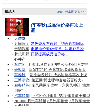
精品坊
2010广州车展
更多 >>
[车春秋]成品油价格再次上
调
大讲堂
|
尹同跃：
发改委发布通知，结合近期国际
奇瑞汽车
市场油价变化情况，决定12月22
梦想和野
日起提高成品油价格…
心并存
车访间
|
于洪江:马自达8切中公商务MPV要害
会客室
|
新闻TOP10 给北京治堵新政提意见
车春秋
|
发改委发通知 成品油价格再次上调
三博演议
|
第五回:博士哪种变速器更给力?
服务精英
|
东风乘用车曹智：东风风神让“满意
到家”
汽车销量
|
中汽协:9月销量155万 销量前十车型
2010年9月汽车销量
8月汽车销量
7月汽车销量