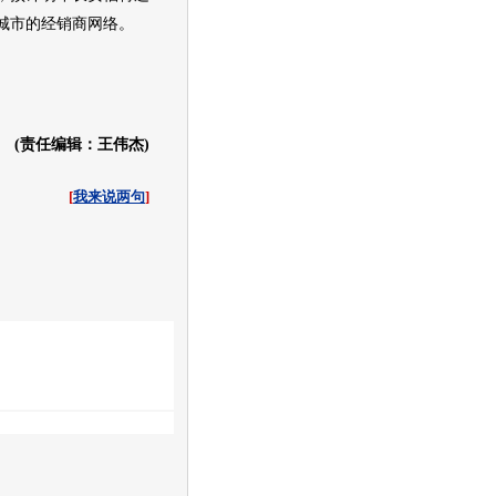
城市的
经销商
网络。
(责任编辑：王伟杰)
[
我来说两句
]
收起
白社会
百度i贴吧