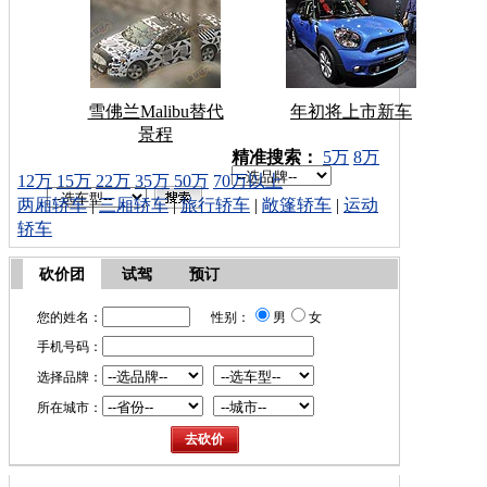
雪佛兰Malibu替代
年初将上市新车
景程
车型搜索：
精准搜索：
5万
8万
12万
15万
22万
35万
50万
70万以上
两厢轿车
|
三厢轿车
|
旅行轿车
|
敞篷轿车
|
运动
轿车
砍价团
试驾
预订
您的姓名：
性别：
男
女
手机号码：
选择品牌：
所在城市：