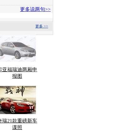
更多说两句>>
更多 >>
起亚福瑞迪两厢申
报图
奇瑞21款重磅新车
谍照