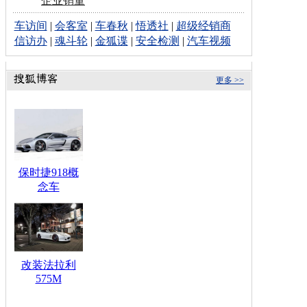
企业销量
车访间
|
会客室
|
车春秋
|
悟透社
|
超级经销商
信访办
|
魂斗轮
|
金狐谍
|
安全检测
|
汽车视频
更多 >>
保时捷918概
念车
改装法拉利
575M