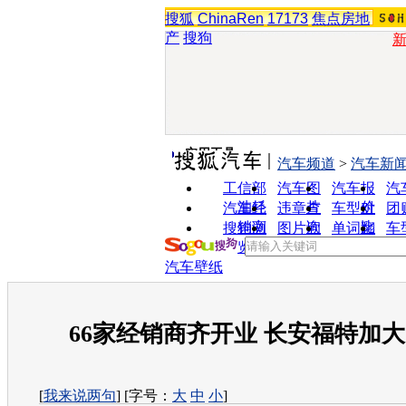
搜狐
ChinaRen
17173
焦点房地
产
搜狗
实用工具
汽车频道
>
汽车新
工信部
汽车图
汽车报
汽
油耗
片
价
汽车经
违章查
车型对
团
销商
询
比
搜狗浏
图片欣
单词翻
车
览器
赏
译
汽车壁纸
66家经销商齐开业 长安福特加
[
我来说两句
] [字号：
大
中
小
]