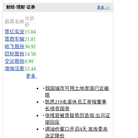
财经·理财·证券
更多 >>
当前
股票名称
价
晋亿实业
15.84
晋西车轴
21.81
哈飞股份
36.92
巨轮股份
14.58
交运股份
8.99
渤海活塞
12.44
更多
我国城市可用土地资源已近极
限
凯恩219名退休员工举报董事
长侵吞国资
张维迎被质疑简历造假 出示证
据回应
调油价窗口开启4天 发改委未
决定降价