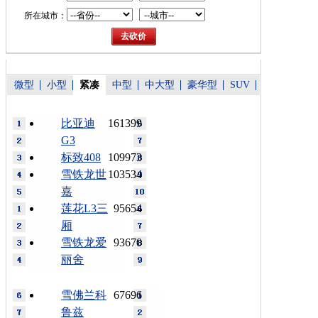
所在城市：
微型
小型
紧凑
中型
中大型
豪华型
SUV
比亚迪
161399
G3
标致408
109973
雪铁龙世
103534
嘉
莲花L3三
95654
厢
雪铁龙爱
93670
丽舍
雪佛兰科
67696
鲁兹