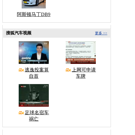
阿斯顿马丁DB9
搜狐汽车视频
更多 >>
逃逸投案算
上网可申请
自首
车牌
足球名宿车
祸亡