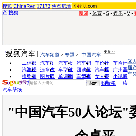
搜狐
ChinaRen
17173
焦点房地
产
搜狗
新闻
-
体育
-
S
-
娱乐
-
V
-
实用工具
更多>>
汽车频道
>
专题
>
“中国汽车
50
工信部
汽车图
汽车报
汽车销
车价计
车险计
届
油耗
片
价
量
算
算
汽车经
违章查
车型对
团购优
汽车投
广州车
车
销商
询
比
惠
诉
展
搜狗浏
图片欣
单词翻
车型查
女人宝
小说阅
览器
赏
译
询
典
读
购置税
汽车壁纸
"中国汽车50人论坛"