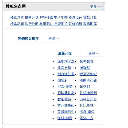
搜狐焦点网
更多 >>
楼盘速查
最新开盘
户型搜索
电子地图
楼盘点评
贷款计算
楼盘动态
购房导航
看房图片
户型图片
装修论坛
装修图库
热销楼盘推荐
更多>>
最新开盘
更多>>
绿地国宝21
领秀慧谷
北京方糖
澜馨墅
潮白河孔雀
绿宸万华城
国隆府
潮白河孔雀
宏泰·美墅
铂铭郡
廊坊新世界
世纪鸿通州
智汇雅苑
万科首开台
首开熙悦山
世纪星城
首城国际中
顺鑫·华玺
绿城·御园
远洋一方