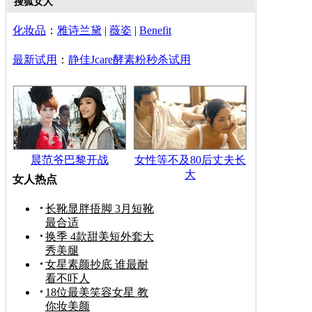
搜狐女人
化妆品
：
雅诗兰黛
|
薇姿
|
Benefit
最新试用
：
静佳Jcare酵素粉秒杀试用
晨范爷巴黎开战
女性等不及80后丈夫长
大
女人热点
长靴显胖捂脚 3月短靴
最合适
换季 4款甜美短外套大
秀美腿
女星素颜抄底 谁最耐
看不吓人
18位最美笑容女星 教
你妆美颜