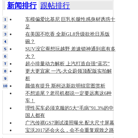
新闻排行
跟帖排行
车模偏爱比基尼 巨乳长腿性感身材诱惑十
足
在美国不吃香 全新GL8升级欲抢日系饭
碗？
SUV没它甭想玩越野 差速锁神通到底有多
大？
超小排量动力解析 上汽打造自强“蓝芯”
更大更宜家 一汽-大众蔚领顶配版实拍解
析
颜值有提升 斯柯达新款明锐官图赏析
不想追尾？老司机都说一定要远离这6种
车！
理性买车必须克服的5大“毛病”91.3%的中
国人都有
广汽传祺GS7测试谍照曝光 配大尺寸屏幕
宝沃2017还会火么，会不会重复观致之路