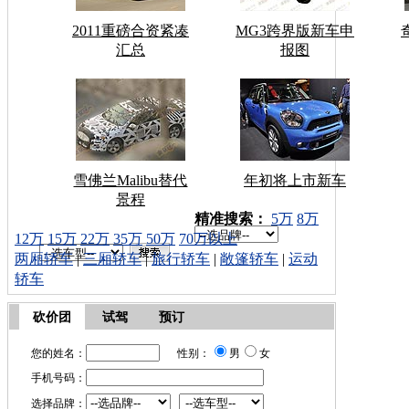
2011重磅合资紧凑
MG3跨界版新车申
汇总
报图
雪佛兰Malibu替代
年初将上市新车
景程
车型搜索：
精准搜索：
5万
8万
12万
15万
22万
35万
50万
70万以上
两厢轿车
|
三厢轿车
|
旅行轿车
|
敞篷轿车
|
运动
轿车
砍价团
试驾
预订
您的姓名：
性别：
男
女
手机号码：
选择品牌：