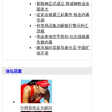
新鞍钢正式成立 将成钢铁业全
国老大
证监会披露三起案件 狙击内幕
交易
外管局召集28家银行警示外汇
违规
华远拿地空手而归 任志强披露
失败内幕
家乐福叫卖新马泰分店 中国扩
张不变
体坛花絮
中网香艳走光瞬间