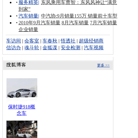
服务精英
|
东风乘用车曹智：东风风神让“满意
到家”
汽车销量
|
中汽协:9月销量155万 销量前十车型
2010年9月汽车销量
8月汽车销量
7月汽车销量
企业销量
车访间
|
会客室
|
车春秋
|
悟透社
|
超级经销商
信访办
|
魂斗轮
|
金狐谍
|
安全检测
|
汽车视频
更多 >>
保时捷918概
念车