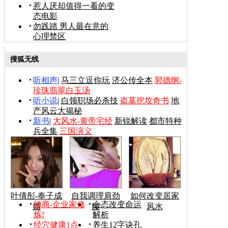
惹人厌却值得一看的变
态电影
勿践踏 男人最在意的
心理禁区
搜狐无线
听相声
|
马三立逗你玩
济公传全本
郭德纲-
珍珠翡翠白玉汤
听小说
|
白领职场必杀技
盗墓挖坟奇书
地
产风云大揭秘
新书
|
大风水-黄帝宅经
新锐解读
都市特种
兵全集
三国演义
叶倩彤-奉子成
自我调理肩劲
如何改变居家
禅商-企业家修
心态改变命运
婚
腰
风水
炼!
解析
经穴健康1点
养生12字诀孔