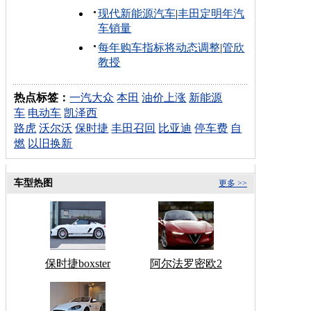
现代新能源汽车
|
丰田定明年汽
车销量
每年购车指标将动态调整
|
管欣
教授
热点标签：
一汽大众
本田
油价上涨
新能源
车
电动车
凯泽西
路虎
沃尔沃
保时捷
丰田召回
比亚迪
停车费
自
燃
以旧换新
车型热图
更多 >>
保时捷boxster
阿尔法罗密欧2