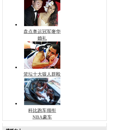
盘点奥运冠军奢华
婚礼
篮坛十大骇人群殴
科比跑车领衔
NBA豪车