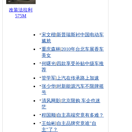
改装法拉利
575M
宋文楷
|
新普瑞斯衬中国电动车
尴尬
重庆森林
|
2010年台北车展香车
美女
何曙光
|
四款享受补贴中级车推
荐
管学军
|
上汽在传承路上加速
张少华
|
对新能源汽车不限牌摇
号
清风网影
|
北京限购 车企也迷
茫
程国顺
|
自主高端究竟有多难？
王灿彬
|
自主品牌究竟谁"自
主"了？