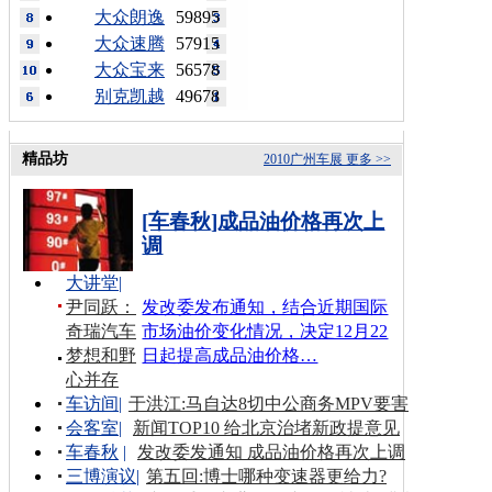
大众朗逸
59895
大众速腾
57915
大众宝来
56578
别克凯越
49678
精品坊
2010广州车展
更多 >>
[车春秋]成品油价格再次上
调
大讲堂
|
尹同跃：
发改委发布通知，结合近期国际
奇瑞汽车
市场油价变化情况，决定12月22
梦想和野
日起提高成品油价格…
心并存
车访间
|
于洪江:马自达8切中公商务MPV要害
会客室
|
新闻TOP10 给北京治堵新政提意见
车春秋
|
发改委发通知 成品油价格再次上调
三博演议
|
第五回:博士哪种变速器更给力?