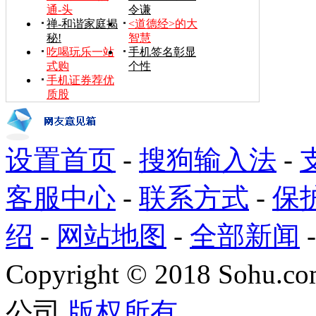
通-头
令谦
禅-和谐家庭揭
<道德经>的大
秘!
智慧
吃喝玩乐一站
手机签名彰显
式购
个性
手机证券荐优
质股
设置首页
-
搜狗输入法
-
客服中心
-
联系方式
-
保
绍
-
网站地图
-
全部新闻
Copyright
©
2018 Sohu.com
公司
版权所有