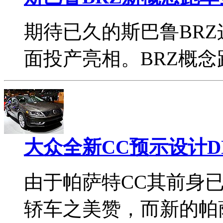
期待已久的斯巴鲁BRZ
面投产亮相。BRZ概
大众全新CC预示设计D
由于帕萨特CC其前身
轿车之美赞，而新的帕