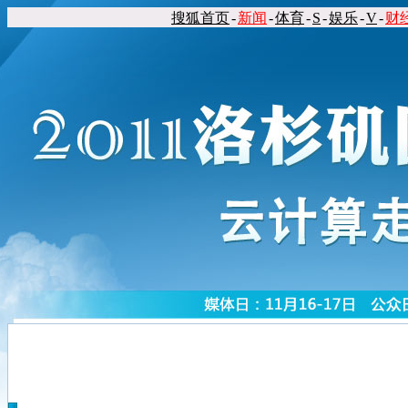
搜狐首页
-
新闻
-
体育
-
S
-
娱乐
-
V
-
财