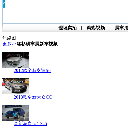
现场实拍
|
精彩视频
|
展车
焦点图
更多>>
洛杉矶车展新车视频
2012款全新奥迪S6
2013款全新大众CC
全新马自达CX-5