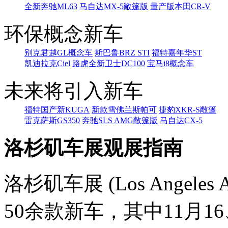
全新奔驰ML63
马自达MX-5敞篷版
量产版本田CR-V
环保概念新车
别克君越GL概念车
斯巴鲁BRZ STI
福特嘉年华ST
凯迪拉克Ciel
路虎全新卫士DC100
宝马i8概念车
未来将引入新车
福特国产新KUGA
新款雪佛兰斯帕可
捷豹XKR-S敞篷
雷克萨斯GS350
奔驰SLS AMG敞篷版
马自达CX-5
洛杉矶车展观展指南
洛杉矶车展 (Los Angele
50余款新车，其中11月16