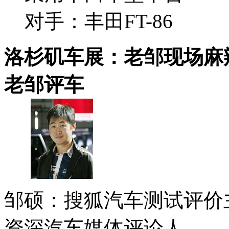
对手：丰田FT-86
洛杉矶车展：老邹现场麻
老邹评车
邹硕：搜狐汽车测试评价
资深汽车媒体评论人