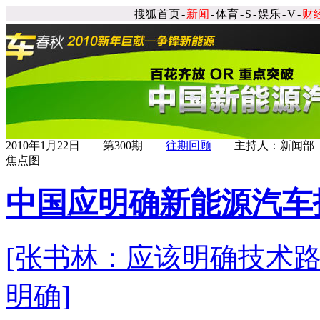
搜狐首页
-
新闻
-
体育
-
S
-
娱乐
-
V
-
财
2010年1月22日 第300期
往期回顾
主持人：新闻部
焦点图
中国应明确新能源汽车
[张书林：应该明确技术路
明确]