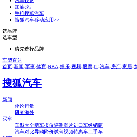
汽车投诉
加油e站
手机搜狐汽车
搜狐汽车移动应用>>
选品牌
选车型
请先选择品牌
车型直达
首页
-
新闻
-
军事
-
体育
-
NBA
-
娱乐
-
视频
-
股票
-
IT
-
汽车
-
房产
-
家居
-
搜狐汽车
新闻
评论
销量
研究
海外
买车
车型大全
新车
报价
评测
图片
进口车
经销商
汽车对比
导购
降价
试驾
视频
特惠车
二手车