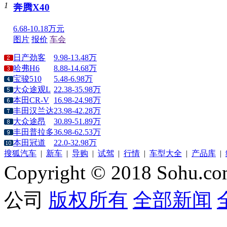
1
奔腾X40
6.68-10.18万元
图片
报价
车会
日产劲客
9.98-13.48万
哈弗H6
8.88-14.68万
宝骏510
5.48-6.98万
大众途观L
22.38-35.98万
本田CR-V
16.98-24.98万
丰田汉兰达
23.98-42.28万
大众途昂
30.89-51.89万
丰田普拉多
36.98-62.53万
本田冠道
22.0-32.98万
搜狐汽车
|
新车
|
导购
|
试驾
|
行情
|
车型大全
|
产品库
|
Copyright © 2018 Sohu.co
公司
版权所有
全部新闻