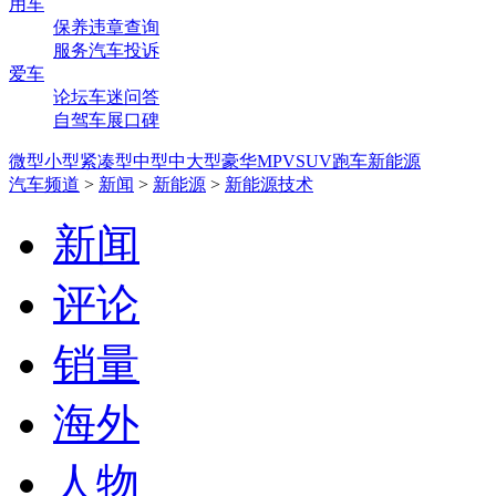
用车
保养
违章查询
服务
汽车投诉
爱车
论坛
车迷
问答
自驾
车展
口碑
微型
小型
紧凑型
中型
中大型
豪华
MPV
SUV
跑车
新能源
汽车频道
>
新闻
>
新能源
>
新能源技术
新闻
评论
销量
海外
人物