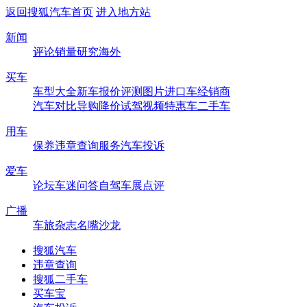
返回搜狐汽车首页
进入地方站
新闻
评论
销量
研究
海外
买车
车型大全
新车
报价
评测
图片
进口车
经销商
汽车对比
导购
降价
试驾
视频
特惠车
二手车
用车
保养
违章查询
服务
汽车投诉
爱车
论坛
车迷
问答
自驾
车展
点评
广播
车旅杂志
名嘴沙龙
搜狐汽车
违章查询
搜狐二手车
买车宝