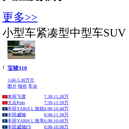
更多>>
小型车
紧凑型
中型车
SUV
1
宝骏310
3.68-5.38万元
图片
报价
车会
本田飞度
7.38-11.28万
大众Polo
7.59-11.59万
丰田YARiS L 致炫
6.98-10.48万
丰田威驰
6.98-11.38万
丰田YARiS L 致享
6.98-10.68万
丰田威驰FS
6.98-10.98万