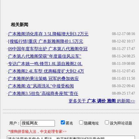
相关新闻
·
广本雅阁消化库存 3.5L降幅增大到3.2万元
08-12-17 08:16
·
[搜狐行情]重庆 广本新雅阁降价1.5万元
08-12-02 10:17
·
09中国年度车型出炉 广本第八代雅阁夺冠
08-11-27 17:47
·
广本第八代雅阁荣获"年度最佳风云车"
08-11-24 08:25
·
专访广本姚一鸣:锋范1.8L源自雅阁2.0L
08-11-19 08:00
·
广本雅阁2.4L车型 优惠幅度扩大到2.4万
08-11-12 07:45
·
广本雅阁的乘法策略 冠军的叠加效应
08-11-03 11:50
·
广本雅阁:在"风雨洗礼"中接受检阅
08-10-22 09:41
·
广本雅阁3.5担负"高端商务座驾"责任
08-09-25 17:47
更多关于
广本 调价 雅阁
的新闻>>
用户：
匿名
隐藏地址
设为辩论话题
*搜狗拼音输入法，中文处理专家>>