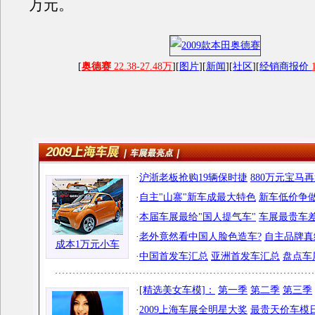
万元。
[
奥德赛
22.38-27.48万
][
图片
][
新闻
][
社区
][
经销商报价
·
沪浙老板抢购19辆保时捷
880万元宝马
·
自主"山寨"新车成最大特色
新车低价争做
·
本届车展最给"国人提气车"
车展最贵车差
·
老外竟然看中国人脸色造车?
自主品牌真
成本1万元小车
·
中国首发车汇总
亚洲首发车汇总
盘点车
·
[精选美女车模]：
第一季
第二季
第三季
·
2009上海车展全明星大奖
最贵天价车模日