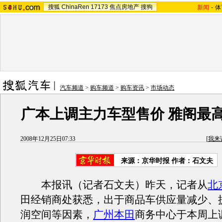
搜狐
ChinaRen
17173
焦点房地产
搜狗
新闻
-
体
汽车频道
>
购车频道
>
购车资讯
>
市场动态
广本上调主力车型售价 雅阁最高涨
2008年12月25日07:33
[
我来
来源：京华时报 作者：石文夫
本报讯（记者石文夫）昨天，记者从
北
田经销商处获悉，出于商品车供应量减少、
润空间等因素，
广州本田
商务中心于本周上