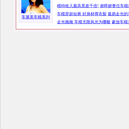
·
模特收入最高竟差千倍!
谢晖娇妻任车模
·
车模穿超短裤 好身材撑衣裂
最易走光的
车展美车模系列
·
走光频频 车模无限风光为哪般
豪放车模