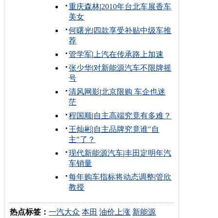
重庆森林
|
2010年台北车展香车
美女
何曙光
|
四款享受补贴中级车推
荐
管学军
|
上汽在传承路上加速
张少华
|
对新能源汽车不限牌摇
号
清风网影
|
北京限购 车企也迷
茫
程国顺
|
自主高端究竟有多难？
王灿彬
|
自主品牌究竟谁"自
主"了？
现代新能源汽车
|
丰田定明年汽
车销量
每年购车指标将动态调整
|
管欣
教授
热点标签：
一汽大众
本田
油价上涨
新能源