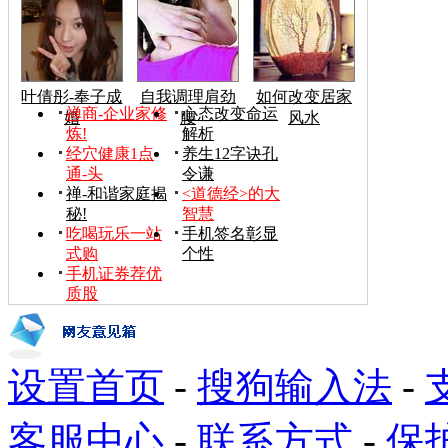
叶倩彤-奉子成
自我调理肩劲
如何改变居家
禅商-企业家修
心态改变命运
婚
腰
风水
炼!
解析
经穴健康1点
养生12字诀孔
通-头
令谦
禅-和谐家庭揭
<道德经>的大
秘!
智慧
吃喝玩乐一站
手机签名彰显
式购
个性
手机证券荐优
质股
设置首页
-
搜狗输入法
-
客服中心
-
联系方式
-
保