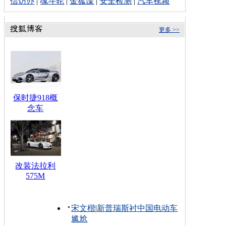
信访办
|
魂斗轮
|
金狐谍
|
安全检测
|
汽车视频
更多 >>
保时捷918概
念车
改装法拉利
575M
宋文楷
|
新普瑞斯衬中国电动车
尴尬