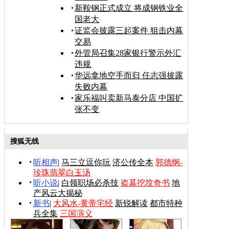
新鞍钢正式成立 将成钢铁业全
国老大
证监会披露三起案件 狙击内幕
交易
外管局召集28家银行警示外汇
违规
华远拿地空手而归 任志强披露
失败内幕
家乐福叫卖新马泰分店 中国扩
张不变
搜狐无线
听相声
|
马三立逗你玩
济公传全本
郭德纲-
珍珠翡翠白玉汤
听小说
|
白领职场必杀技
盗墓挖坟奇书
地
产风云大揭秘
新书
|
大风水-黄帝宅经
新锐解读
都市特种
兵全集
三国演义