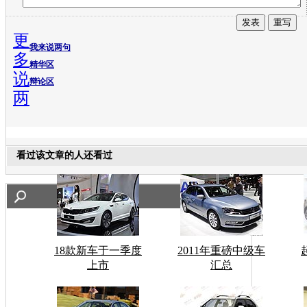
更
我来说两句
多
精华区
说
辩论区
两
看过该文章的人还看过
18款新车于一季度
2011年重磅中级车
上市
汇总