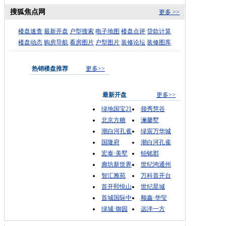
搜狐焦点网
更多 >>
楼盘速查
最新开盘
户型搜索
电子地图
楼盘点评
贷款计算
楼盘动态
购房导航
看房图片
户型图片
装修论坛
装修图库
热销楼盘推荐
更多>>
最新开盘
更多>>
绿地国宝21
领秀慧谷
北京方糖
澜馨墅
潮白河孔雀
绿宸万华城
国隆府
潮白河孔雀
宏泰·美墅
铂铭郡
廊坊新世界
世纪鸿通州
智汇雅苑
万科首开台
首开熙悦山
世纪星城
首城国际中
顺鑫·华玺
绿城·御园
远洋一方