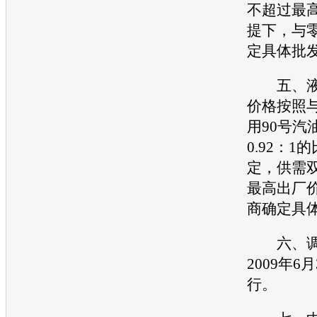
不超过最
提下，与
定具体批
五、液
价格按照
用90号汽
0.92：1
定，供需
最高出厂
商确定具
六、调
2009年6
行。