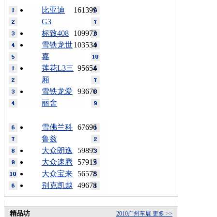
比亚迪
161399
G3
标致408
109973
雪铁龙世
103534
嘉
莲花L3三
95654
厢
雪铁龙爱
93670
丽舍
雪佛兰科
67696
鲁兹
大众朗逸
59895
大众速腾
57915
大众宝来
56578
别克凯越
49678
精品坊
2010广州车展
更多 >>