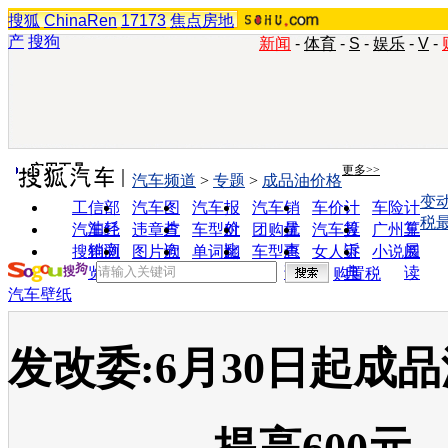
搜狐
ChinaRen
17173
焦点房地
产
搜狗
新闻
-
体育
-
S
-
娱乐
-
V
-
实用工具
更多>>
汽车频道
>
专题
>
成品油价格
变
工信部
汽车图
汽车报
汽车销
车价计
车险计
税
油耗
片
价
量
算
算
汽车经
违章查
车型对
团购优
汽车投
广州车
销商
询
比
惠
诉
展
搜狗浏
图片欣
单词翻
车型查
女人宝
小说阅
览器
赏
译
询
典
读
购置税
汽车壁纸
发改委:6月30日起成