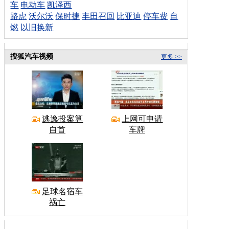
车
电动车
凯泽西
路虎
沃尔沃
保时捷
丰田召回
比亚迪
停车费
自
燃
以旧换新
搜狐汽车视频
更多 >>
逃逸投案算
上网可申请
自首
车牌
足球名宿车
祸亡