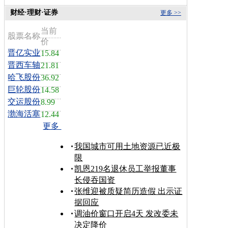
财经·理财·证券
更多 >>
当前
股票名称
价
晋亿实业
15.84
晋西车轴
21.81
哈飞股份
36.92
巨轮股份
14.58
交运股份
8.99
渤海活塞
12.44
更多
我国城市可用土地资源已近极
限
凯恩219名退休员工举报董事
长侵吞国资
张维迎被质疑简历造假 出示证
据回应
调油价窗口开启4天 发改委未
决定降价