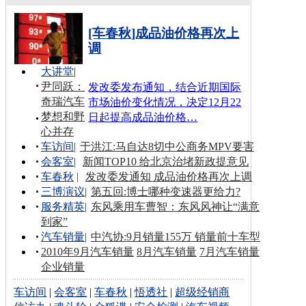
[车春秋]成品油价格再次上
调
大讲堂
|
尹同跃：
发改委发布通知，结合近期国际
奇瑞汽车
市场油价变化情况，决定12月22
梦想和野
日起提高成品油价格…
心并存
车访间
|
于洪江:马自达8切中公商务MPV要害
会客室
|
新闻TOP10 给北京治堵新政提意见
车春秋
|
发改委发通知 成品油价格再次上调
三博演议
|
第五回:博士哪种变速器更给力?
服务精英
|
东风乘用车曹智：东风风神让“满意
到家”
汽车销量
|
中汽协:9月销量155万 销量前十车型
2010年9月汽车销量
8月汽车销量
7月汽车销量
企业销量
车访间
|
会客室
|
车春秋
|
悟透社
|
超级经销商