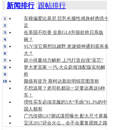
新闻排行
跟帖排行
车模偏爱比基尼 巨乳长腿性感身材诱惑十
足
在美国不吃香 全新GL8升级欲抢日系饭
碗？
SUV没它甭想玩越野 差速锁神通到底有多
大？
超小排量动力解析 上汽打造自强“蓝芯”
更大更宜家 一汽-大众蔚领顶配版实拍解
析
颜值有提升 斯柯达新款明锐官图赏析
不想追尾？老司机都说一定要远离这6种
车！
理性买车必须克服的5大“毛病”91.3%的中
国人都有
广汽传祺GS7测试谍照曝光 配大尺寸屏幕
宝沃2017还会火么，会不会重复观致之路