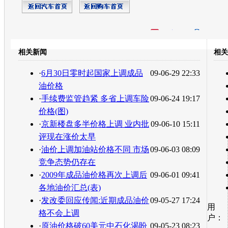
开心网
人人网
豆瓣
相关新闻
相关
转发至：
·
6月30日零时起国家上调成品
09-06-29 22:33
油价格
·
手续费监管趋紧 多省上调车险
09-06-24 19:17
价格(图)
·
京新楼盘多半价格上调 业内批
09-06-10 15:11
评现在涨价太早
·
油价上调加油站价格不同 市场
09-06-03 08:09
竞争态势仍存在
·
2009年成品油价格再次上调后
09-06-01 09:41
各地油价汇总(表)
·
发改委回应传闻:近期成品油价
09-05-27 17:24
用
格不会上调
户：
·
原油价格破60美元中石化渴盼
09-05-23 08:23