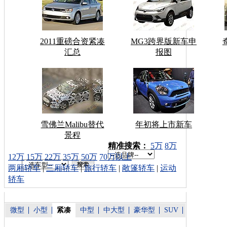
2011重磅合资紧凑
MG3跨界版新车申
汇总
报图
雪佛兰Malibu替代
年初将上市新车
景程
车型搜索：
精准搜索：
5万
8万
12万
15万
22万
35万
50万
70万以上
两厢轿车
|
三厢轿车
|
旅行轿车
|
敞篷轿车
|
运动
轿车
微型
小型
紧凑
中型
中大型
豪华型
SUV