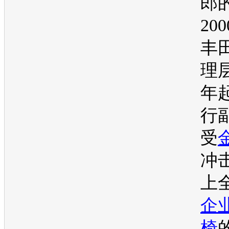
郎
20
丰
理层
年
行
受
冲
上
企
椅