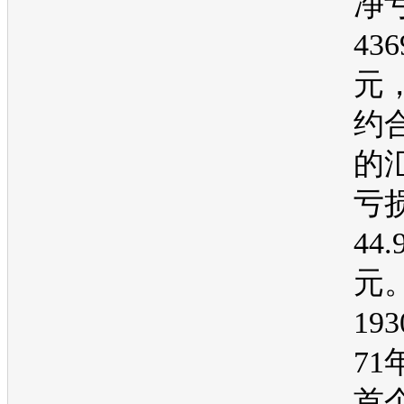
净
43
元
约
的
亏
44
元
19
71
首