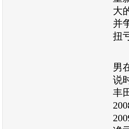
大
并
扭
男
说
丰
20
20