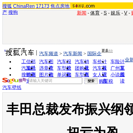
搜狐
ChinaRen
17173
焦点房地
产
搜狗
新闻
-
体育
-
S
-
娱乐
-
V
-
实用工具
更多>>
汽车频道
>
汽车新闻
>
国际企
业
工信部
汽车图
汽车报
汽车销
车价计
车险计
油耗
片
价
量
算
算
汽车经
违章查
车型对
团购优
汽车投
广州车
销商
询
比
惠
诉
展
搜狗浏
图片欣
单词翻
车型查
女人宝
小说阅
览器
赏
译
询
典
读
购置税
汽车壁纸
丰田总裁发布振兴纲领 