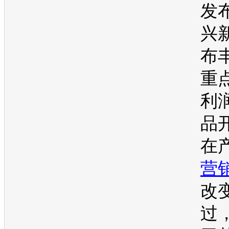
发布
兴
布
重
利
品
在
营
改
过