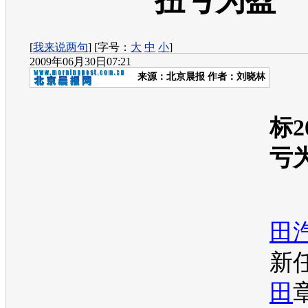
扭亏为盈
[
我来说两句
] [字号：
大
中
小
]
2009年06月30日07:21
来源：
北京晨报
作者：刘晓林
标2
亏
田
新
田