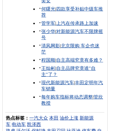
美女
何曙光
|
四款享受补贴中级车推
荐
管学军
|
上汽在传承路上加速
张少华
|
对新能源汽车不限牌摇
号
清风网影
|
北京限购 车企也迷
茫
程国顺
|
自主高端究竟有多难？
王灿彬
|
自主品牌究竟谁"自
主"了？
现代新能源汽车
|
丰田定明年汽
车销量
每年购车指标将动态调整
|
管欣
教授
热点标签：
一汽大众
本田
油价上涨
新能源
车
电动车
凯泽西
路虎
沃尔沃
保时捷
丰田召回
比亚迪
停车费
自