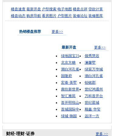
楼盘速查
最新开盘
户型搜索
电子地图
楼盘点评
贷款计算
楼盘动态
购房导航
看房图片
户型图片
装修论坛
装修图库
热销楼盘推荐
更多>>
最新开盘
更多>>
绿地国宝21
领秀慧谷
北京方糖
澜馨墅
潮白河孔雀
绿宸万华城
国隆府
潮白河孔雀
宏泰·美墅
铂铭郡
廊坊新世界
世纪鸿通州
智汇雅苑
万科首开台
首开熙悦山
世纪星城
首城国际中
顺鑫·华玺
绿城·御园
远洋一方
财经·理财·证券
更多 >>