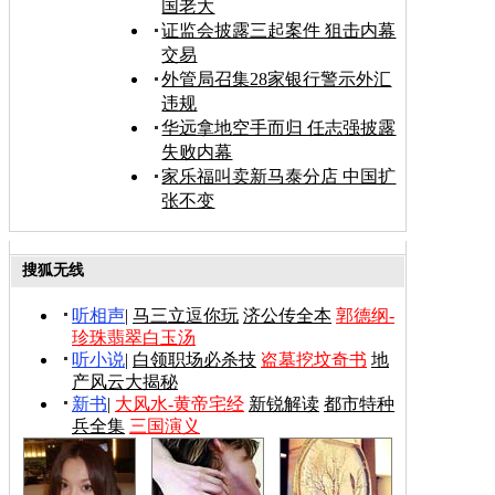
国老大
证监会披露三起案件 狙击内幕
交易
外管局召集28家银行警示外汇
违规
华远拿地空手而归 任志强披露
失败内幕
家乐福叫卖新马泰分店 中国扩
张不变
搜狐无线
听相声
|
马三立逗你玩
济公传全本
郭德纲-
珍珠翡翠白玉汤
听小说
|
白领职场必杀技
盗墓挖坟奇书
地
产风云大揭秘
新书
|
大风水-黄帝宅经
新锐解读
都市特种
兵全集
三国演义