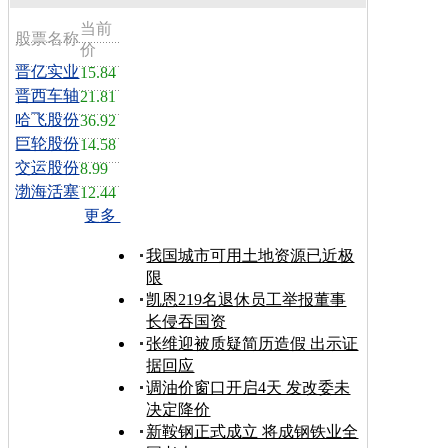
当前
股票名称
价
晋亿实业
15.84
晋西车轴
21.81
哈飞股份
36.92
巨轮股份
14.58
交运股份
8.99
渤海活塞
12.44
更多
我国城市可用土地资源已近极
限
凯恩219名退休员工举报董事
长侵吞国资
张维迎被质疑简历造假 出示证
据回应
调油价窗口开启4天 发改委未
决定降价
新鞍钢正式成立 将成钢铁业全