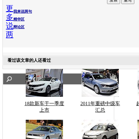
更
我来说两句
多
精华区
说
辩论区
两
看过该文章的人还看过
18款新车于一季度
2011年重磅中级车
上市
汇总