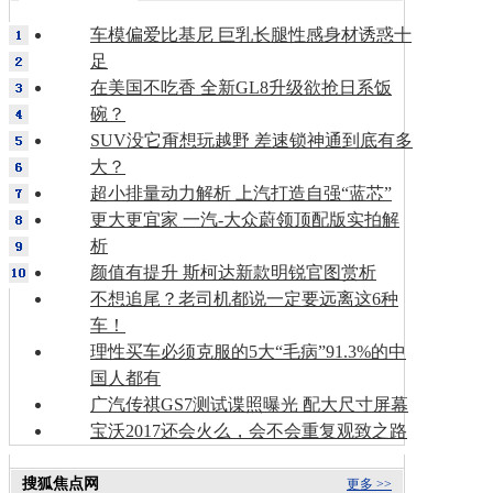
车模偏爱比基尼 巨乳长腿性感身材诱惑十
足
在美国不吃香 全新GL8升级欲抢日系饭
碗？
SUV没它甭想玩越野 差速锁神通到底有多
大？
超小排量动力解析 上汽打造自强“蓝芯”
更大更宜家 一汽-大众蔚领顶配版实拍解
析
颜值有提升 斯柯达新款明锐官图赏析
不想追尾？老司机都说一定要远离这6种
车！
理性买车必须克服的5大“毛病”91.3%的中
国人都有
广汽传祺GS7测试谍照曝光 配大尺寸屏幕
宝沃2017还会火么，会不会重复观致之路
搜狐焦点网
更多 >>