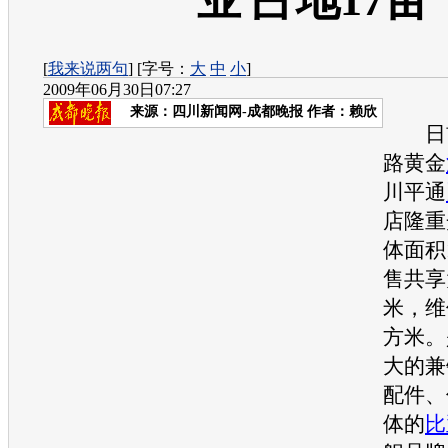
业 占地17亩
[
我来说两句
] [字号：
大
中
小
]
2009年06月30日07:27
来源：
四川新闻网-成都晚报
作者：赖欣
日前
路黄金
川平通
店隆重
体面积
售共享
米，维
方米。
大的兼
配件、
体的
比