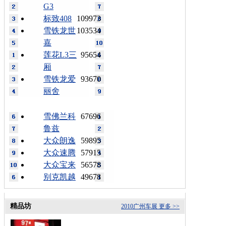
G3
标致408
109973
雪铁龙世
103534
嘉
莲花L3三
95654
厢
雪铁龙爱
93670
丽舍
雪佛兰科
67696
鲁兹
大众朗逸
59895
大众速腾
57915
大众宝来
56578
别克凯越
49678
精品坊
2010广州车展
更多 >>