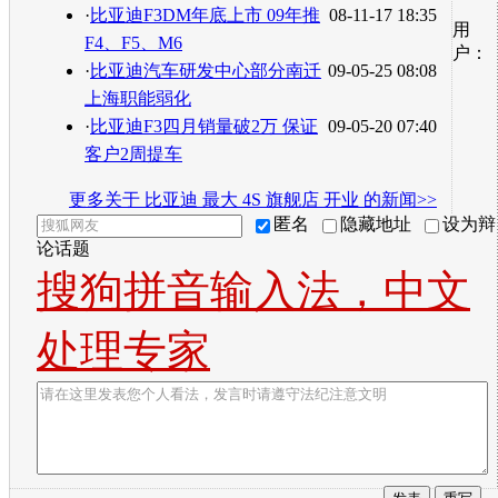
·
比亚迪F3DM年底上市 09年推
08-11-17 18:35
用
F4、F5、M6
户：
·
比亚迪汽车研发中心部分南迁
09-05-25 08:08
上海职能弱化
·
比亚迪F3四月销量破2万 保证
09-05-20 07:40
客户2周提车
更多关于
比亚迪 最大 4S 旗舰店 开业
的新闻>>
匿名
隐藏地址
设为辩
论话题
搜狗拼音输入法，中文
处理专家