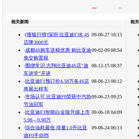
开心网
人人网
豆瓣
相关新闻
相关
转发至：
·
[搜狐行情]深圳 比亚迪F3R 4S
09-06-27 16:13
店降3000元
·
成都4S购车送税优惠 购比亚迪
09-02-09 08:54
免交购置税
·
围绕常识 志翔比亚迪4S店"迪
08-12-15 08:37
车讲堂"开讲
·
比亚迪F1预订价4.58万各4S店
08-06-23 08:12
将展出样车
·
市场认可 比亚迪F0荣获中汽协
09-06-23 09:25
节油冠军
·
比亚迪F3智能白金版升级上市
09-06-18 04:09
5.98—9.98万
·
综合油耗最低 排量1.0升比亚
09-06-24 06:13
迪F0手动挡