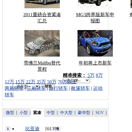
2011重磅合资紧凑
MG3跨界版新车申
汇总
报图
雪佛兰Malibu替代
年初将上市新车
景程
车型搜索：
精准搜索：
5万
8万
12万
15万
22万
35万
50万
70万以上
两厢轿车
|
三厢轿车
|
旅行轿车
|
敞篷轿车
|
运动
轿车
微型
小型
紧凑
中型
中大型
豪华型
SUV
比亚迪
161399