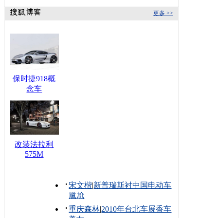
更多 >>
保时捷918概
念车
改装法拉利
575M
宋文楷
|
新普瑞斯衬中国电动车
尴尬
重庆森林
|
2010年台北车展香车