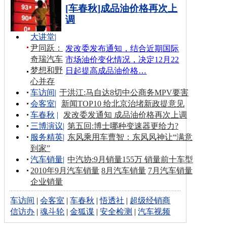
[车春秋]成品油价格再次上
调
大讲堂
|
尹同跃：
发改委发布通知，结合近期国际
奇瑞汽车
市场油价变化情况，决定12月22
梦想和野
日起提高成品油价格…
心并存
车访间
|
于洪江:马自达8切中公商务MPV要害
会客室
|
新闻TOP10 给北京治堵新政提意见
车春秋
|
发改委发通知 成品油价格再次上调
三博演议
|
第五回:博士哪种变速器更给力?
服务精英
|
东风乘用车曹智：东风风神让“满意
到家”
汽车销量
|
中汽协:9月销量155万 销量前十车型
2010年9月汽车销量
8月汽车销量
7月汽车销量
企业销量
车访间
|
会客室
|
车春秋
|
悟透社
|
超级经销商
信访办
|
魂斗轮
|
金狐谍
|
安全检测
|
汽车视频