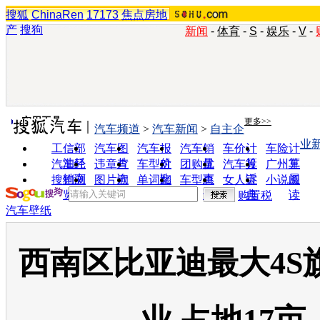
搜狐
ChinaRen
17173
焦点房地
产
搜狗
新闻
-
体育
-
S
-
娱乐
-
V
-
实用工具
更多>>
汽车频道
>
汽车新闻
>
自主企
业
工信部
汽车图
汽车报
汽车销
车价计
车险计
油耗
片
价
量
算
算
汽车经
违章查
车型对
团购优
汽车投
广州车
销商
询
比
惠
诉
展
搜狗浏
图片欣
单词翻
车型查
女人宝
小说阅
览器
赏
译
询
典
读
购置税
汽车壁纸
西南区比亚迪最大4S