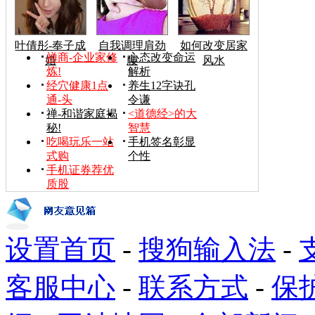
叶倩彤-奉子成
自我调理肩劲
如何改变居家
禅商-企业家修
心态改变命运
婚
腰
风水
炼!
解析
经穴健康1点
养生12字诀孔
通-头
令谦
禅-和谐家庭揭
<道德经>的大
秘!
智慧
吃喝玩乐一站
手机签名彰显
式购
个性
手机证券荐优
质股
设置首页
-
搜狗输入法
-
客服中心
-
联系方式
-
保