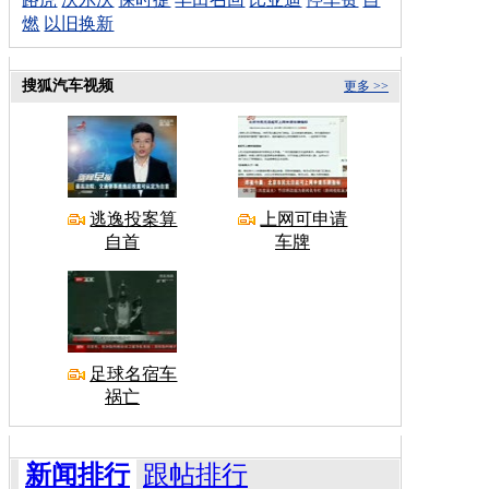
燃
以旧换新
搜狐汽车视频
更多 >>
逃逸投案算
上网可申请
自首
车牌
足球名宿车
祸亡
新闻排行
跟帖排行