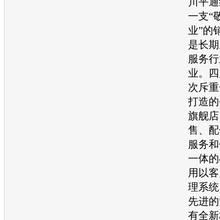
川平通
一支“
业”的
是长期
服务行
业。四
次斥重
打造的
旗舰店
售、配
服务和
一体的
用以客
理系统
先进的
有全新