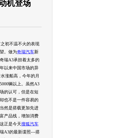
发动机登场
市之初不温不火的表现
望。做为
奇瑞
汽车
新
奇瑞A3
承担着太多的
9年以来中国市场的异
着水涨船高，今年的月
000辆以上。虽然A3
场的认可，但是在短
却也不是一件容易的
当然是搭载更加先进
富产品线，增加消费
这正是今天
搜狐汽车
瑞A3
的最新谍照---搭