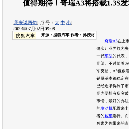
值得期待！奇瑞A3将搭载1.3S
[
我来说两句
] [字号：
大
中
小
]
2009年07月02日09:08
来源：
搜狐汽车
作者：孙茂材
奇瑞A3
在上
确实让业界颇为失
一代
车型
的代表，
期望。不过随着0
军突起，A3也跟
销量基本都稳定在5
已经逐渐得到了市
期内要想有所突破
事情，最好的办法
的
发动机
配置来丰
者的
购车
选择。而
独家为你带来的
奇