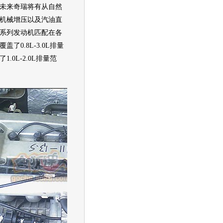
未来
奇瑞
将有从自然
机械增压以及
汽油
直
系列
发动机
匹配在各
覆盖了0.8L-3.0L排量
.0L-2.0L排量范