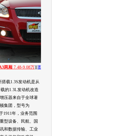
A3两厢
7.48-9.08万
][
图片
][
新闻
][
社区
][
经销商报价
]
搭载1.3S
发动机
是从
载的1.3L
发动机
改造
增压器来自于全球著
顿集团，型号为
于1911年，业务范围
重型设备、民航、国
讯和数据传输、工业