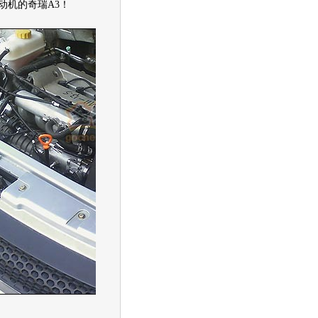
动机
的
奇瑞A3
！