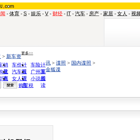
新闻
-
体育
-
S
-
娱乐
-
V
-
财经
-
IT
-
汽车
-
房产
-
家居
-
女人
-
视
更多>>
道
>
新车资
讯
>
谍照
>
国内谍照
>
车销
车价计
车险计
金狐谍
量
算
算
购优
汽车投
广州车
惠
诉
展
型查
女人宝
小说阅
询
典
读
购置税