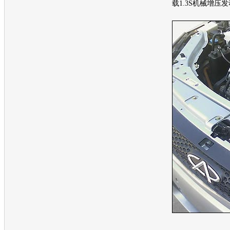
载1.3S机械增压
发