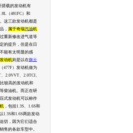
所搭载的
发动机
有
1.8L（481FC）和
三种。这三款
发动机
都是
品，
属于
奇瑞
汽油
机
过重新修改进气道等
定的提升，但是在日
不能有太明显的感
发动机
则是以在
旗云
（477F）
发动机
做为
、2.0VVT、2.0TCI、
量比较高的
发动机
和
1.9D等柴油机。而正在研
压式
发动机
可以称作
机
，包括1.3S、1.6S和
1.3S和1.6S两款
发动
迫切，因为它们适合
销售的各款
车型
中。