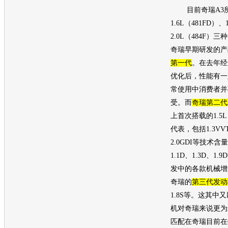
目前
奇瑞A3
1.6L（481FD）、
2.0L（484F）
奇瑞
早期研发的产
第一代
。在去年经
优化后，性能有一
常使用中消费者并
受。而
奇瑞
第二代
上首次搭载的1.5L
代表，包括1.3VVT
2.0GDI等技术含
1.1D、1.3D、
发中的各款机械增
奇瑞
的
第三代
发动
1.8S等。这其中又以
机
对
奇瑞
来说更为
匹配在
奇瑞
目前在