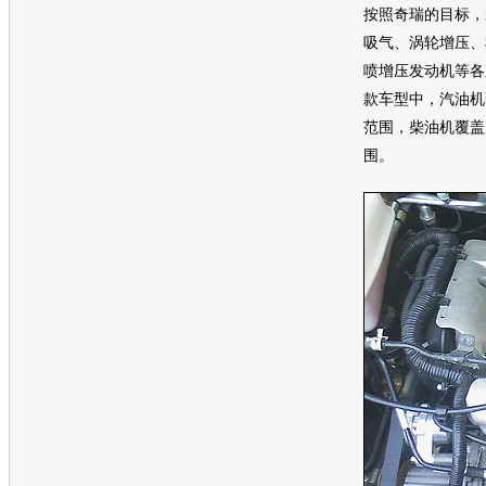
按照
奇瑞
的目标，
吸气、涡轮增压、
喷增压
发动机
等各
款
车型
中，
汽油
机
范围，柴油机覆盖了1
围。