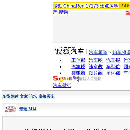
搜狐
ChinaRen
17173
焦点房地
产
搜狗
实用工具
汽车频道
>
购车频
工信部
汽车图
汽车报
汽
油耗
片
价
汽车经
违章查
车型对
团
销商
询
比
搜狗浏
图片欣
单词翻
车
览器
赏
译
汽车壁纸
车型综述
文章
论坛
底价买车
奇瑞 M14