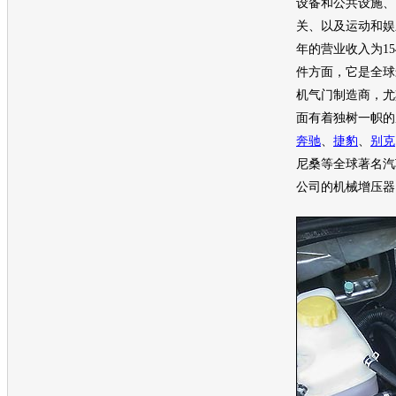
设备和公共设施、
关、以及运动和娱乐
年的营业收入为1
件方面，它是全球
机
气门制造商，尤
面有着独树一帜的
奔驰
、
捷豹
、
别克
尼桑等全球著名
汽
公司的机械增压器