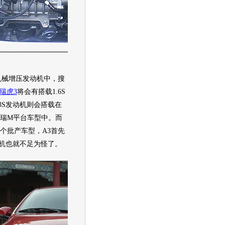
机械增压
发动机
中，
搜
瑞虎3
将会有搭载1.6S
3S
发动机
则会搭载在
瑞
M平台
车型
中。而
首个批产
车型
，A3首先
机
也就不足为怪了。