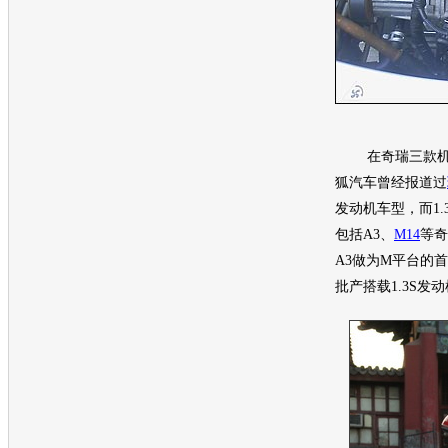
在
奇瑞
三款
狐汽车
曾经报道过
发动机
车型
，而1.
包括A3、
M14
等
奇
A3做为M平台的
批产搭载1.3S
发动