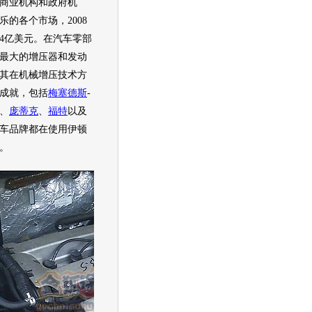
商业机构和政府机
的各个市场，2008
54亿美元。在
汽车
零部
最大的增压器和
发动
其在机械增压技术方
成就，包括
梅塞德斯
-
、
庞蒂克
、
福特
以及
车
品牌都在使用伊顿
。