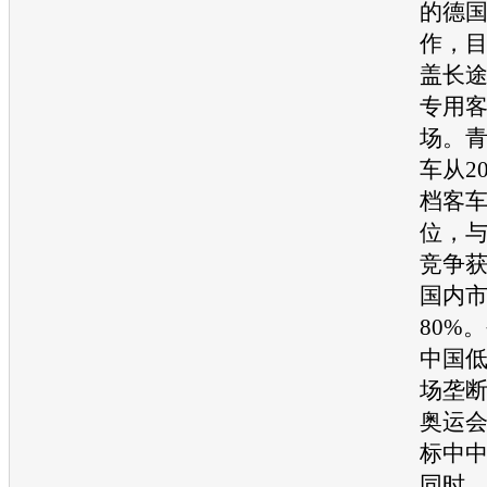
的德
作，
盖长
专用
场。
车从2
档客
位，
竞争
国内
80%
中国
场垄
奥运
标中中
同时