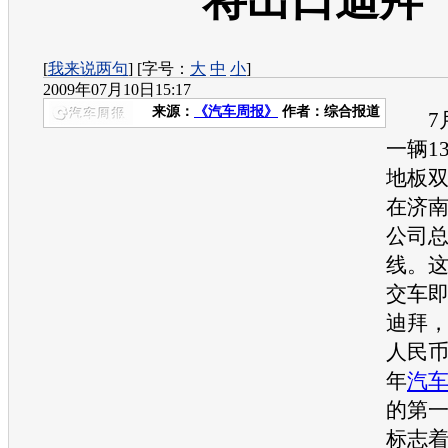
将出口迪拜
[
我来说两句
] [字号：
大
中
小
]
2009年07月10日15:17
来源：
《汽车周报》
作者：综合报道
7月
一辆1
地板
在济
公司
线。
交车
迪拜，
人民
年
汽
的第
标志