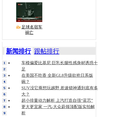
足球名宿车
祸亡
新闻排行
跟帖排行
车模偏爱比基尼 巨乳长腿性感身材诱惑十
足
在美国不吃香 全新GL8升级欲抢日系饭
碗？
SUV没它甭想玩越野 差速锁神通到底有多
大？
超小排量动力解析 上汽打造自强“蓝芯”
更大更宜家 一汽-大众蔚领顶配版实拍解
析