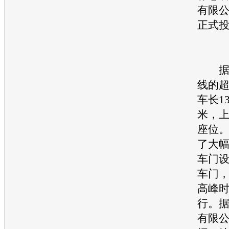
有限
正式
据了
线的
车长13
米，上
座位
了大
车门
车门
高峰
行。
有限