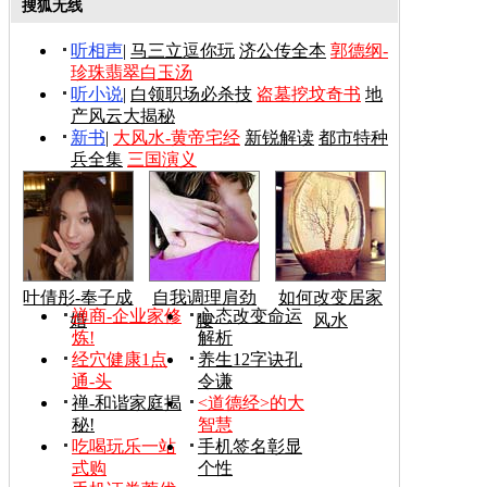
搜狐无线
听相声
|
马三立逗你玩
济公传全本
郭德纲-
珍珠翡翠白玉汤
听小说
|
白领职场必杀技
盗墓挖坟奇书
地
产风云大揭秘
新书
|
大风水-黄帝宅经
新锐解读
都市特种
兵全集
三国演义
叶倩彤-奉子成
自我调理肩劲
如何改变居家
禅商-企业家修
心态改变命运
婚
腰
风水
炼!
解析
经穴健康1点
养生12字诀孔
通-头
令谦
禅-和谐家庭揭
<道德经>的大
秘!
智慧
吃喝玩乐一站
手机签名彰显
式购
个性