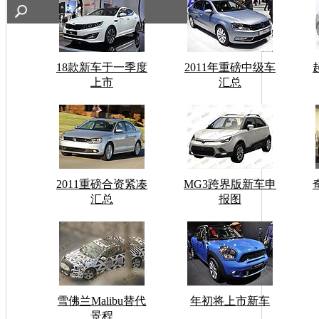
18款新车于一季度
2011年重磅中级车
上市
汇总
2011重磅合资紧凑
MG3跨界版新车申
汇总
报图
雪佛兰Malibu替代
年初将上市新车
景程