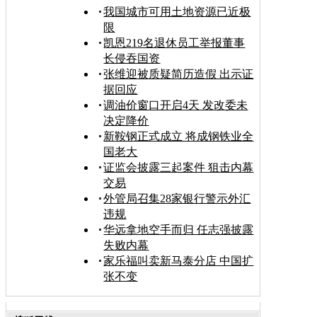
我国城市可用土地资源已近极
限
凯恩219名退休员工举报董事
长侵吞国资
张维迎被质疑简历造假 出示证
据回应
调油价窗口开启4天 发改委未
决定降价
新鞍钢正式成立 将成钢铁业全
国老大
证监会披露三起案件 狙击内幕
交易
外管局召集28家银行警示外汇
违规
华远拿地空手而归 任志强披露
失败内幕
家乐福叫卖新马泰分店 中国扩
张不变