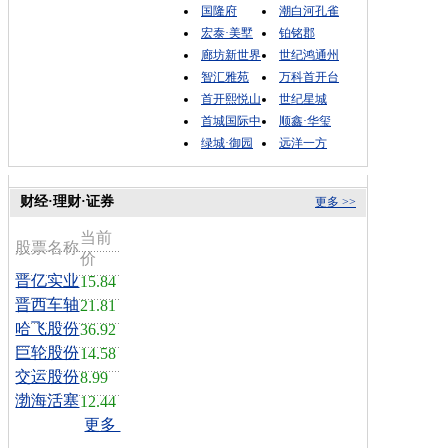
国隆府
潮白河孔雀
宏泰·美墅
铂铭郡
廊坊新世界
世纪鸿通州
智汇雅苑
万科首开台
首开熙悦山
世纪星城
首城国际中
顺鑫·华玺
绿城·御园
远洋一方
财经·理财·证券
更多 >>
当前
股票名称
价
晋亿实业
15.84
晋西车轴
21.81
哈飞股份
36.92
巨轮股份
14.58
交运股份
8.99
渤海活塞
12.44
更多