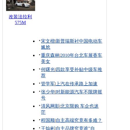
改装法拉利
575M
宋文楷
|
新普瑞斯衬中国电动车
尴尬
重庆森林
|
2010年台北车展香车
美女
何曙光
|
四款享受补贴中级车推
荐
管学军
|
上汽在传承路上加速
张少华
|
对新能源汽车不限牌摇
号
清风网影
|
北京限购 车企也迷
茫
程国顺
|
自主高端究竟有多难？
王灿彬
|
自主品牌究竟谁"自