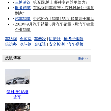
三博演议
|
第五回:博士哪种变速器更给力?
服务精英
|
东风乘用车曹智：东风风神让“满意
到家”
汽车销量
|
中汽协:9月销量155万 销量前十车型
2010年9月汽车销量
8月汽车销量
7月汽车销量
企业销量
车访间
|
会客室
|
车春秋
|
悟透社
|
超级经销商
信访办
|
魂斗轮
|
金狐谍
|
安全检测
|
汽车视频
更多 >>
保时捷918概
念车