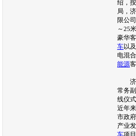
绍，
局，
限公司
～25
豪华
车
以
电混
能源
济南
常务
线仪
近年
市政
产业
车
项