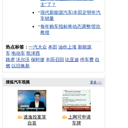
主"了？
现代新能源汽车
|
丰田定明年汽
车销量
每年购车指标将动态调整
|
管欣
教授
热点标签：
一汽大众
本田
油价上涨
新能源
车
电动车
凯泽西
路虎
沃尔沃
保时捷
丰田召回
比亚迪
停车费
自
燃
以旧换新
搜狐汽车视频
更多 >>
逃逸投案算
上网可申请
自首
车牌