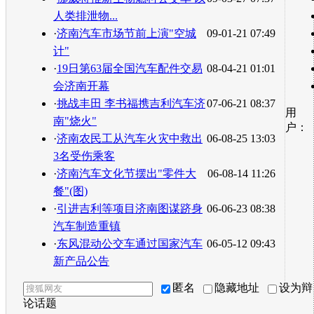
人类排泄物...
·
济南汽车市场节前上演"空城
09-01-21 07:49
计"
·
19日第63届全国汽车配件交易
08-04-21 01:01
会济南开幕
·
挑战丰田 李书福携吉利汽车济
07-06-21 08:37
用
南"烧火"
户：
·
济南农民工从汽车火灾中救出
06-08-25 13:03
3名受伤乘客
·
济南汽车文化节摆出"零件大
06-08-14 11:26
餐"(图)
·
引进吉利等项目济南图谋跻身
06-06-23 08:38
汽车制造重镇
·
东风混动公交车通过国家汽车
06-05-12 09:43
新产品公告
匿名
隐藏地址
设为辩
论话题