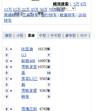
车型搜索：
精准搜索：
5万
8万
12万
15万
22万
35万
50万
70万以上
两厢轿车
|
三厢轿车
|
旅行轿车
|
敞篷轿车
|
运动
轿车
微型
小型
紧凑
中型
中大型
豪华型
SUV
比亚迪
161399
G3
标致408
109973
雪铁龙世
103534
嘉
莲花L3三
95654
厢
雪铁龙爱
93670
丽舍
雪佛兰科
67696