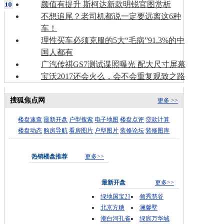
颜值有提升 斯柯达新款明锐官图赏析
不想追尾？老司机都说一定要远离这6种
车！
理性买车必须克服的5大“毛病”91.3%的中
国人都有
广汽传祺GS7测试谍照曝光 配大尺寸屏幕
宝沃2017还会火么，会不会重复观致之路
搜狐焦点网
更多 >>
楼盘速查
最新开盘
户型搜索
电子地图
楼盘点评
贷款计算
楼盘动态
购房导航
看房图片
户型图片
装修论坛
装修图库
热销楼盘推荐
更多>>
最新开盘
更多>>
绿地国宝21
领秀慧谷
北京方糖
澜馨墅
潮白河孔雀
绿宸万华城