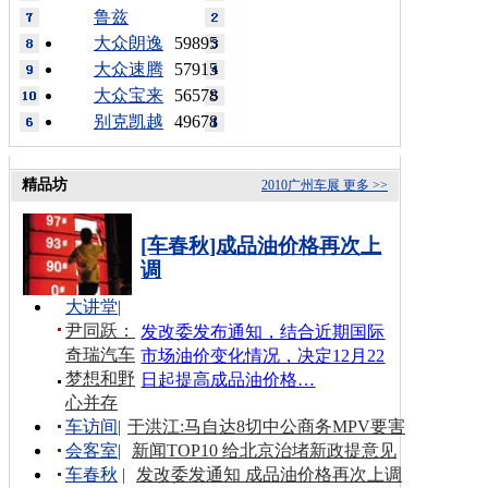
鲁兹
大众朗逸
59895
大众速腾
57915
大众宝来
56578
别克凯越
49678
精品坊
2010广州车展
更多 >>
[车春秋]成品油价格再次上
调
大讲堂
|
尹同跃：
发改委发布通知，结合近期国际
奇瑞汽车
市场油价变化情况，决定12月22
梦想和野
日起提高成品油价格…
心并存
车访间
|
于洪江:马自达8切中公商务MPV要害
会客室
|
新闻TOP10 给北京治堵新政提意见
车春秋
|
发改委发通知 成品油价格再次上调