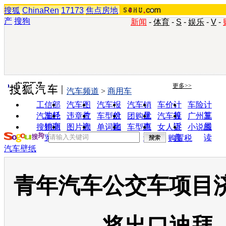
搜狐
ChinaRen
17173
焦点房地
产
搜狗
新闻
-
体育
-
S
-
娱乐
-
V
-
实用工具
更多>>
汽车频道
>
商用车
工信部
汽车图
汽车报
汽车销
车价计
车险计
油耗
片
价
量
算
算
汽车经
违章查
车型对
团购优
汽车投
广州车
销商
询
比
惠
诉
展
搜狗浏
图片欣
单词翻
车型查
女人宝
小说阅
览器
赏
译
询
典
读
购置税
汽车壁纸
青年汽车公交车项目