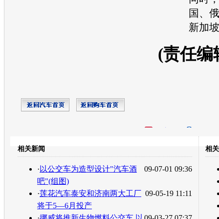
国、
新加
(责任编
开心网
人人网
豆瓣
相关新闻
相关
转发至：
·
以公交车为造型设计"汽车酒
09-07-01 09:36
吧"(组图)
·
莲花汽车泰安和济南两大工厂
09-05-19 11:11
将于5—6月投产
·
挪威将推新生物燃料公交车 以
09-03-27 07:37