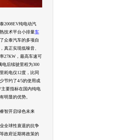
泰2008EV
纯电动
汽
熟技术平台小排量
车
了
众泰
汽车
的多项自
，真正实现低噪音、
率27KW，最高车速可
充满电后续驶里程为300
里耗电仅12度，比同
少节约了4/5的使用成
V
主要指标在国内纯电
有明显的优势。
智开启绿色未来
业全球性衰退的抗争
等政府近期将政策的