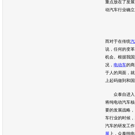
重点放在了发展
动
汽车
行业确立
而对于在传统
汽
说，任何的变革
机会。根据我国
况，
电动车
的商
于人的局面，就
上起码做到和国
众泰
自进入
将纯电动
汽车
核
要的发展战略， 
车行业的时候，
汽车
的研发工作，
展
上，
众泰
纯电