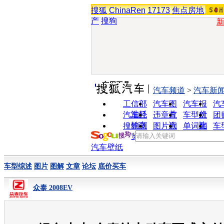
搜狐
ChinaRen
17173
焦点房地
产
搜狗
实用工具
汽车频道
>
汽车新
工信部
汽车图
汽车报
汽
油耗
片
价
汽车经
违章查
车型对
团
销商
询
比
搜狗浏
图片欣
单词翻
车
览器
赏
译
汽车壁纸
车型综述
图片
图解
文章
论坛
底价买车
众泰 2008EV