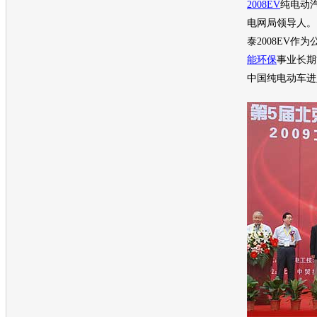
2008EV
纯电动
电网局领导人。
泰2008EV
作为
能
环保
事业长期
中国纯
电动车
进