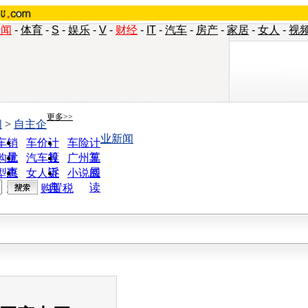
新闻
-
体育
-
S
-
娱乐
-
V
-
财经
-
IT
-
汽车
-
房产
-
家居
-
女人
-
视
更多>>
闻
>
自主企
业新闻
车销
车价计
车险计
量
算
算
购优
汽车投
广州车
惠
诉
展
型查
女人宝
小说阅
询
典
读
购置税