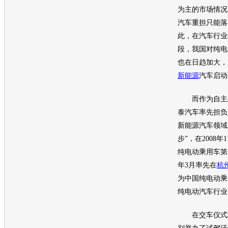
为主的市场情况
汽车
重担只能落
此，在
汽车
行业
段，我国对纯
电
也在日趋加大，
新能源
汽车
启动
而作为自主品
泰
汽车
率先担负
新能源
汽车
领域
步”，在2008年1
纯电动乘用车第
年3月率先在
杭
为中国纯电动乘
纯电动
汽车
行业
在交车仪式