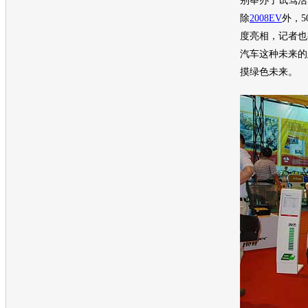
别举办了试驾活
除
2008EV
外，5
度亮相，记者也
汽车
这种未来的
摸绿色未来。