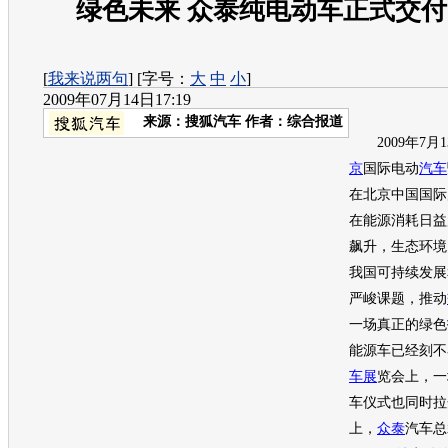
绿色未来 众泰纯电动车正式交
[
我来说两句
] [字号：
大
中
小
]
2009年07月14日17:19
来源：
搜狐汽车
作者：综合报道
2009年7月13
京
国际电动
汽车
在北京中国国际
在能源消耗日益
飙升，生态环境
我国可持续发展
严峻课题，推动
一场真正的绿色
能源车已经刻不
车
展
览会上，一
车仪式也同时拉
上，
众泰
汽车
总