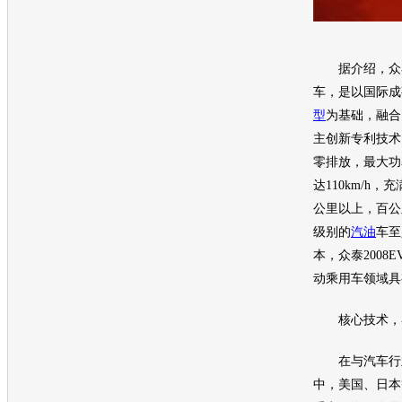
据介绍，
众
车
，是以国际成
型
为基础，融合
主创新专利技术
零排放，最大功
达110km/h，
公里以上，百公
级别的
汽油
车至
本，
众泰2008E
动乘用车领域具
核心技术，睿
在与
汽车
行
中，美国、日本