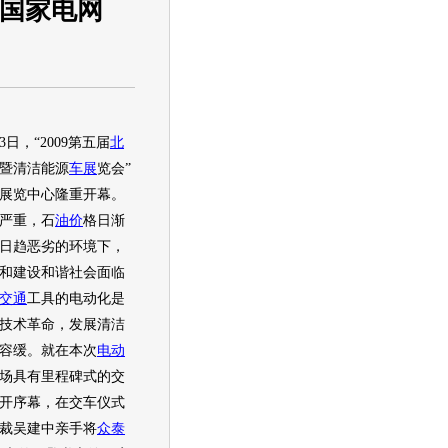
付国家电网
日，“2009第五届
北
暨清洁能源
车展
览会”
展览中心隆重开幕。
严重，石
油价
格日渐
日趋恶劣的环境下，
和建设和谐社会面临
交通
工具的电动化是
技术革命，发展清洁
容缓。就在本次
电动
场具有里程碑式的交
开序幕，在交车仪式
裁吴建中亲手将
众泰