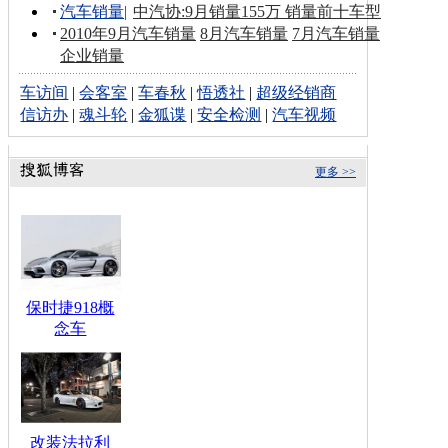
汽车销量
|
中汽协:9月销量155万 销量前十车型
2010年9月汽车销量
8月汽车销量
7月汽车销量
企业销量
车访间
|
会客室
|
车春秋
|
悟透社
|
超级经销商
信访办
|
魂斗轮
|
金狐谍
|
安全检测
|
汽车视频
更多 >>
保时捷918概
念车
改装法拉利