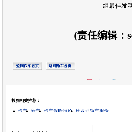
组最佳发
(责任编辑：so
开心网
人人网
豆瓣
搜狗相关推荐：
转发至：
汽车
新车
汽车保险报价
比亚迪轿车报价
一汽佳宝微型车价格
买车
买车网
广州汽车
丰田车
新车上市