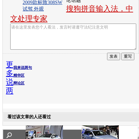
论话题
2009款标致308SW
搜狗拼音输入法，中
试驾 外观
文处理专家
更
我来说两句
多
精华区
说
辩论区
两
看过该文章的人还看过