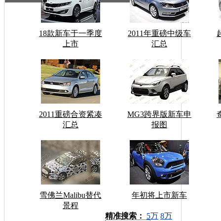
18款新车于一季度
2011年重磅中级车
上市
汇总
2011重磅合资紧凑
MG3跨界版新车申
汇总
报图
雪佛兰Malibu替代
年初将上市新车
景程
车型搜索：
精准搜索：
5万
8万