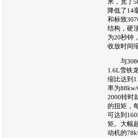
米，宽了5
降低了14
和标致30
结构，硬
为20秒钟，
收放时间
与308
1.6L雪铁
缩比达到1
率为88kw/
2000转时
的扭矩，每
可达到16
矩。大幅超
动机的78kw