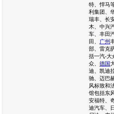
特、悍马
利集团、
瑞丰、长
木、中兴
车、丰田
田、
广州
部、雷克
括一汽-大
众、
德国
迪、凯迪
驰、迈巴
风标致和
馆包括东
安福特、
迪汽车、