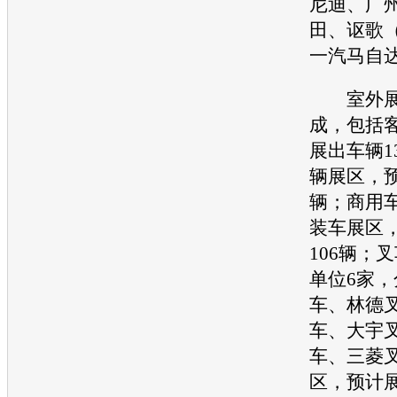
尼迪、广
田、讴歌（
一汽马自
室外展
成，包括
展出车辆1
辆展区，预
辆；商用
装车展区
106辆；
单位6家
车、林德叉
车、大宇
车、三菱
区，预计展