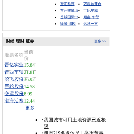
智汇雅苑
万科首开台
首开熙悦山
世纪星城
首城国际中
顺鑫·华玺
绿城·御园
远洋一方
财经·理财·证券
更多 >>
当前
股票名称
价
晋亿实业
15.84
晋西车轴
21.81
哈飞股份
36.92
巨轮股份
14.58
交运股份
8.99
渤海活塞
12.44
更多
我国城市可用土地资源已近极
限
凯恩219名退休员工举报董事