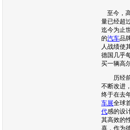
至今，
量已经超过
迄今为止
的
汽车
品
人战绩使
德国几乎
买一辆
高
历经前
不断改进
终于在去年
车展
全球
代
感的设
其高效的
喜，作为