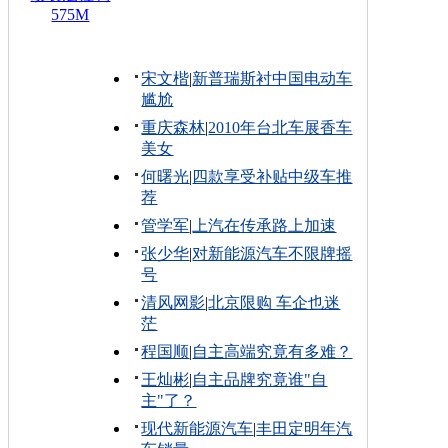
575M
宋文楷
|
新普瑞斯衬中国电动车
尴尬
重庆森林
|
2010年台北车展香车
美女
何曙光
|
四款享受补贴中级车推
荐
管学军
|
上汽在传承路上加速
张少华
|
对新能源汽车不限牌摇
号
清风网影
|
北京限购 车企也迷
茫
程国顺
|
自主高端究竟有多难？
王灿彬
|
自主品牌究竟谁"自
主"了？
现代新能源汽车
|
丰田定明年汽