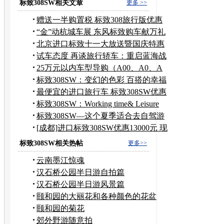
标致308SW相关文章
更多 >>
赠送一半购置税 标致308旅行版优惠
一万
“金”动杭城车展 东风标致购车献万礼
北京进口标致十一大放送暨国庆特惠
行动
试车态度 再谈旅行轿车：重启蓝海战
略
25万元以内车型导购（A00、A0、A
级车篇）
标致308SW：变幻的色彩 百搭的幸福
最便宜的进口旅行车 标致308SW优惠
6000
标致308SW：Working time& Leisure
time
标致308SW—这个夏季适合去自驾游
的好车
[成都]进口标致308SW优惠13000元 现
车足
标致308SW相关热帖
更多>>
云南墨江惊魂
汉石桥公园半日游自拍篇
汉石桥公园半日游风景篇
颐和园的大丽花和各种颜色的花盆
颐和园的菊花
郊外野游随意拍