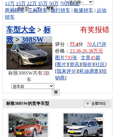
12万
15万
22万
35万
50万
70万以上
两厢轿车
|
三厢轿车
|
旅行轿车
|
敞篷轿车
|
运动
轿车
车型大全
>
标
有奖报错
致
>
308SW
评分：
77.4
分
70
人已评
价格：
23.38-26.38万元
图片
735
张
文章
45
篇
[
图片
][
资讯
][
报价
][
社区
]
[
我来评分
][
耗油调查
][
经
标致308SW共有
2
款
销商
]
车
标致308SW的竞争车型