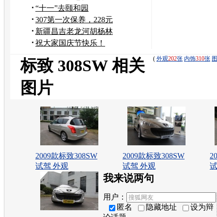
“十一”去颐和园
307第一次保养，228元
新疆昌吉老龙河胡杨林
祝大家国庆节快乐！
(
外观
202
张
内饰
310
张
标致 308SW 相关
图片
2009款标致308SW
2009款标致308SW
2
试驾 外观
试驾 外观
试
我来说两句
用户：
匿名
隐藏地址
设为辩