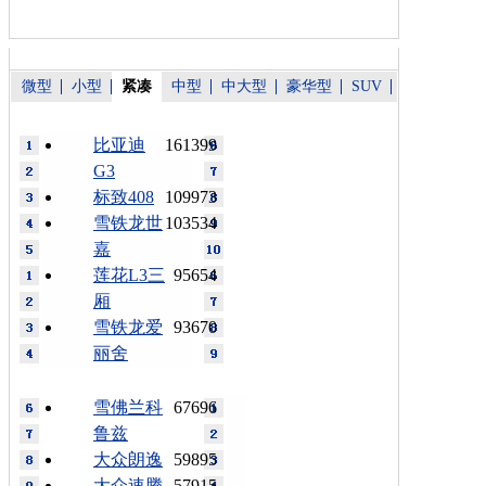
微型
小型
紧凑
中型
中大型
豪华型
SUV
比亚迪
161399
G3
标致408
109973
雪铁龙世
103534
嘉
莲花L3三
95654
厢
雪铁龙爱
93670
丽舍
雪佛兰科
67696
鲁兹
大众朗逸
59895
大众速腾
57915