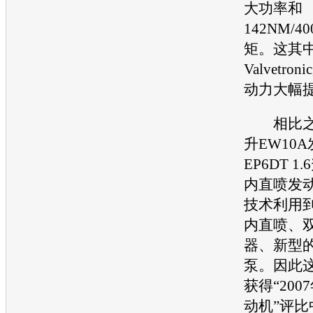
大功率和
142NM/4
矩。这其
Valvetr
动力大幅
相比之下
升EW10
EP6DT 
内直喷发
技术利用
内直喷、
器、新型
泵。因此
获得“20
动机”评比中