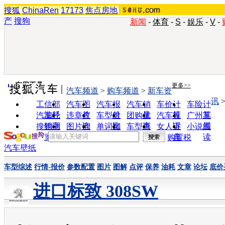
搜狐
ChinaRen
17173
焦点房地
产
搜狗
新闻
-
体育
-
S
-
娱乐
-
V
-
实用工具
更多>>
汽车频道
>
购车频道
>
新车资
讯
工信部
汽车图
汽车报
汽车销
车价计
车险计
油耗
片
价
量
算
算
汽车经
违章查
车型对
团购优
汽车投
广州车
销商
询
比
惠
诉
展
搜狗浏
图片欣
单词翻
车型查
女人宝
小说阅
览器
赏
译
询
典
读
购置税
汽车壁纸
车型综述
行情-报价
参数配置
图片
图解
点评
保养
油耗
文章
论坛
底价
进口标致 308SW