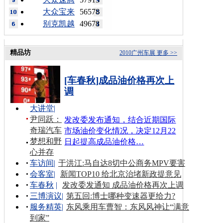
大众宝来
56578
别克凯越
49678
精品坊
2010广州车展
更多 >>
[车春秋]成品油价格再次上
调
大讲堂
|
尹同跃：
发改委发布通知，结合近期国际
奇瑞汽车
市场油价变化情况，决定12月22
梦想和野
日起提高成品油价格…
心并存
车访间
|
于洪江:马自达8切中公商务MPV要害
会客室
|
新闻TOP10 给北京治堵新政提意见
车春秋
|
发改委发通知 成品油价格再次上调
三博演议
|
第五回:博士哪种变速器更给力?
服务精英
|
东风乘用车曹智：东风风神让“满意
到家”