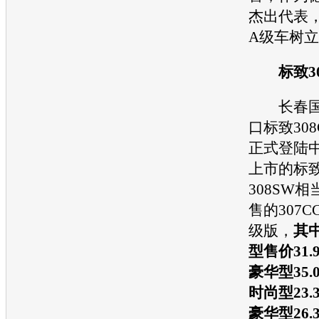
杰出代表
A级车树
标致3
长春国
口标致308
正式登陆
上市的标致
308SW
售的307C
级版，
其中
型售价31.
豪华型35.
时尚型23.
豪华型26.