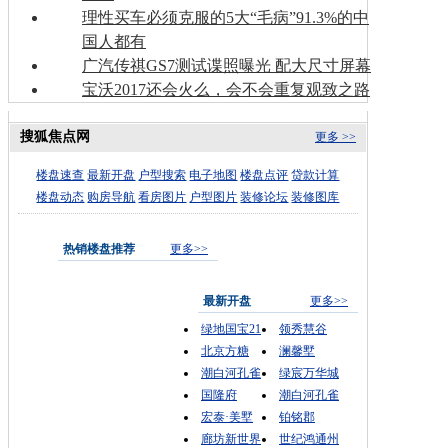
理性买车必须克服的5大“毛病”91.3%的中
国人都有
广汽传祺GS7测试谍照曝光 配大尺寸屏幕
宝沃2017还会火么，会不会重复观致之路
搜狐焦点网
更多 >>
楼盘速查
最新开盘
户型搜索
电子地图
楼盘点评
贷款计算
楼盘动态
购房导航
看房图片
户型图片
装修论坛
装修图库
热销楼盘推荐
更多>>
最新开盘
更多>>
绿地国宝21
领秀慧谷
北京方糖
澜馨墅
潮白河孔雀
绿宸万华城
国隆府
潮白河孔雀
宏泰·美墅
铂铭郡
廊坊新世界
世纪鸿通州