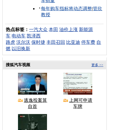
车销量
每年购车指标将动态调整
|
管欣
教授
热点标签：
一汽大众
本田
油价上涨
新能源
车
电动车
凯泽西
路虎
沃尔沃
保时捷
丰田召回
比亚迪
停车费
自
燃
以旧换新
搜狐汽车视频
更多 >>
逃逸投案算
上网可申请
自首
车牌