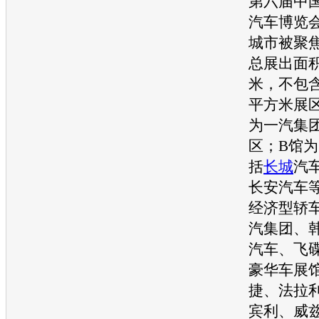
第六届中
汽车博览
城市被聚
总展出面积
米，不包
平方米展
为一汽集
区；B馆为
括
长城
汽
长安汽车
经济型轿
汽集团、
汽车、飞
豪华车展
捷、法拉
宾利、威