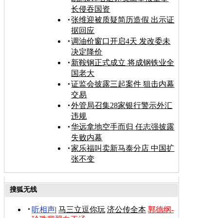
长侵吞国资
张维迎被质疑简历造假 出示证
据回应
调油价窗口开启4天 发改委未
决定降价
新鞍钢正式成立 将成钢铁业全
国老大
证监会披露三起案件 狙击内幕
交易
外管局召集28家银行警示外汇
违规
华远拿地空手而归 任志强披露
失败内幕
家乐福叫卖新马泰分店 中国扩
张不变
搜狐无线
听相声
|
马三立逗你玩
济公传全本
郭德纲-