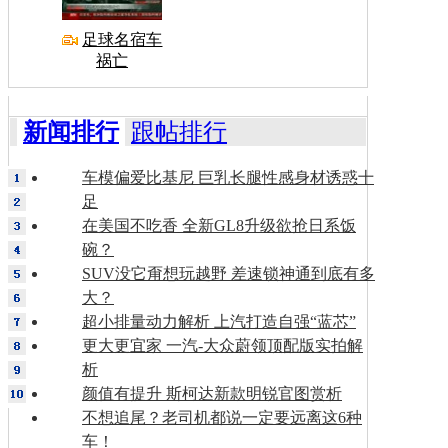
足球名宿车
祸亡
新闻排行
跟帖排行
车模偏爱比基尼 巨乳长腿性感身材诱惑十
足
在美国不吃香 全新GL8升级欲抢日系饭
碗？
SUV没它甭想玩越野 差速锁神通到底有多
大？
超小排量动力解析 上汽打造自强“蓝芯”
更大更宜家 一汽-大众蔚领顶配版实拍解
析
颜值有提升 斯柯达新款明锐官图赏析
不想追尾？老司机都说一定要远离这6种
车！