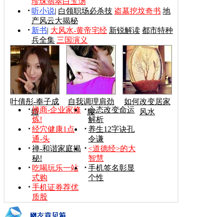
珍珠翡翠白玉汤
听小说
|
白领职场必杀技
盗墓挖坟奇书
地
产风云大揭秘
新书
|
大风水-黄帝宅经
新锐解读
都市特种
兵全集
三国演义
叶倩彤-奉子成
自我调理肩劲
如何改变居家
禅商-企业家修
心态改变命运
婚
腰
风水
炼!
解析
经穴健康1点
养生12字诀孔
通-头
令谦
禅-和谐家庭揭
<道德经>的大
秘!
智慧
吃喝玩乐一站
手机签名彰显
式购
个性
手机证券荐优
质股