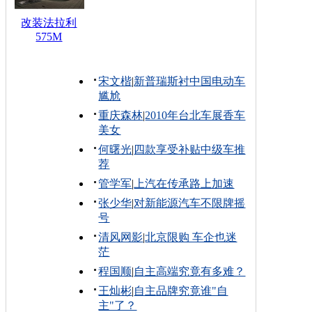
改装法拉利
575M
宋文楷
|
新普瑞斯衬中国电动车
尴尬
重庆森林
|
2010年台北车展香车
美女
何曙光
|
四款享受补贴中级车推
荐
管学军
|
上汽在传承路上加速
张少华
|
对新能源汽车不限牌摇
号
清风网影
|
北京限购 车企也迷
茫
程国顺
|
自主高端究竟有多难？
王灿彬
|
自主品牌究竟谁"自
主"了？