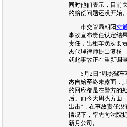
同时他们表示，目前
的赔偿问题还没开始
市交管局朝阳
交
事故
宣布责任认定结
责任，出租车负次要责
杰代理律师提出复核
就此
事故
正在重新调
6月2日“周杰驾车
杰自始至终未露面，
的回应都是在警方的
后。而今天周杰方面一
出击”，在
事故
责任没
情况下，率先向法院
新月公司。