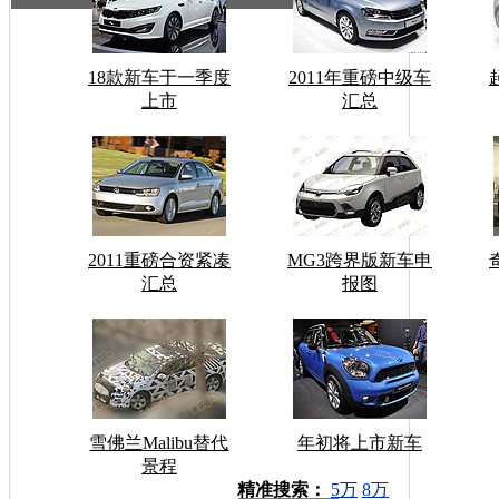
18款新车于一季度
2011年重磅中级车
上市
汇总
2011重磅合资紧凑
MG3跨界版新车申
汇总
报图
雪佛兰Malibu替代
年初将上市新车
景程
车型搜索：
精准搜索：
5万
8万