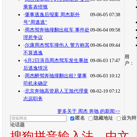
乘客表愤慨
·
肇事逃逸后报案 周杰新外
09-06-05 07:38
号"周逃逃"
·
周杰驾奔驰撞翻出租车 事件处
09-06-04 09:58
理惹争议
·
尔康周杰驾车撞伤人 警方称其
09-06-04 09:44
不算逃逸
用
·
6月2日演员周杰驾车发生事故
09-06-03 17:47
户：
后逃逸情况
·
周杰醉驾奔驰撞翻出租? 肇事
09-06-03 10:12
司机未确定
·
北京奔驰高管易人王旭代理童
08-02-19 07:12
志远职务
更多关于
周杰 奔驰
的新闻>>
匿名
隐藏地址
设为辩
论话题
搜狗拼音输入法，中文