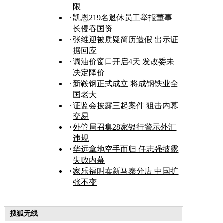
限
凯恩219名退休员工举报董事
长侵吞国资
张维迎被质疑简历造假 出示证
据回应
调油价窗口开启4天 发改委未
决定降价
新鞍钢正式成立 将成钢铁业全
国老大
证监会披露三起案件 狙击内幕
交易
外管局召集28家银行警示外汇
违规
华远拿地空手而归 任志强披露
失败内幕
家乐福叫卖新马泰分店 中国扩
张不变
搜狐无线