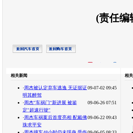
(责任编
开心网
人人网
豆瓣
相关新闻
相关
转发至：
·
周杰被认定弃车逃逸 无证据证
09-07-02 09:45
明其醉驾
·
周杰"车祸门"新进展 被鉴
09-06-26 07:51
定"超速行驶"
·
周杰车祸案后首度亮相 配戴佛
09-06-22 09:43
珠求平安
·
周杰撞车48小时仍未现身 受伤
09-06-05 08:33