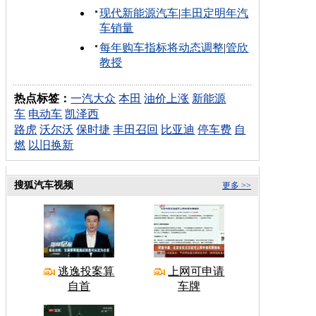
现代新能源汽车
|
丰田定明年汽
车销量
每年购车指标将动态调整
|
管欣
教授
热点标签：
一汽大众
本田
油价上涨
新能源
车
电动车
凯泽西
路虎
沃尔沃
保时捷
丰田召回
比亚迪
停车费
自
燃
以旧换新
搜狐汽车视频
更多 >>
逃逸投案算
上网可申请
自首
车牌