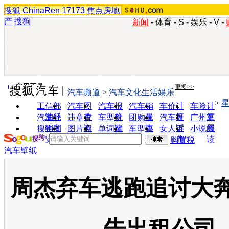
搜狐
ChinaRen
17173
焦点房地
产
搜狗
新闻
-
体育
-
S
-
娱乐
-
V
-
实用工具
更多>>
汽车频道
>
汽车文化生活娱乐
>
工信部
汽车图
汽车报
汽车销
车价计
车险计
油耗
片
价
量
算
算
汽车经
违章查
车型对
团购优
汽车投
广州车
销商
询
比
惠
诉
展
搜狗浏
图片欣
单词翻
车型查
女人宝
小说阅
览器
赏
译
询
典
读
购置税
汽车壁纸
周杰弃车逃跑追讨大奔