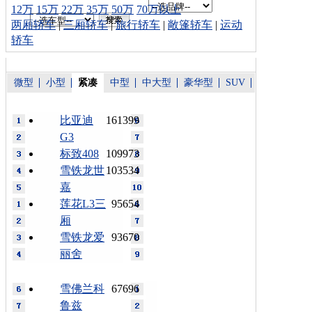
12万
15万
22万
35万
50万
70万以上
两厢轿车
|
三厢轿车
|
旅行轿车
|
敞篷轿车
|
运动
轿车
微型
小型
紧凑
中型
中大型
豪华型
SUV
比亚迪
161399
G3
标致408
109973
雪铁龙世
103534
嘉
莲花L3三
95654
厢
雪铁龙爱
93670
丽舍
雪佛兰科
67696
鲁兹