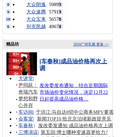
大众朗逸
59895
大众速腾
57915
大众宝来
56578
别克凯越
49678
精品坊
2010广州车展
更多 >>
[车春秋]成品油价格再次上
调
大讲堂
|
尹同跃：
发改委发布通知，结合近期国际
奇瑞汽车
市场油价变化情况，决定12月22
梦想和野
日起提高成品油价格…
心并存
车访间
|
于洪江:马自达8切中公商务MPV要害
会客室
|
新闻TOP10 给北京治堵新政提意见
车春秋
|
发改委发通知 成品油价格再次上调
三博演议
|
第五回:博士哪种变速器更给力?