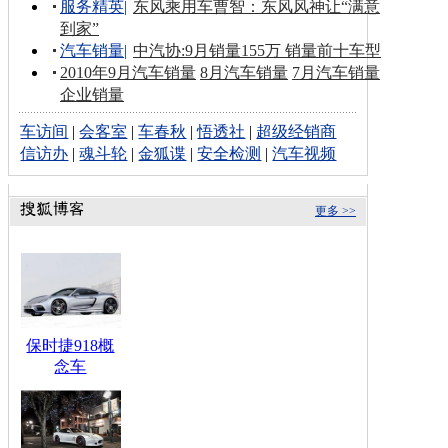
服务精英
|
东风乘用车曹智：东风风神让“满意
到家”
汽车销量
|
中汽协:9月销量155万 销量前十车型
2010年9月汽车销量
8月汽车销量
7月汽车销量
企业销量
车访间
|
会客室
|
车春秋
|
悟透社
|
超级经销商
信访办
|
魂斗轮
|
金狐谍
|
安全检测
|
汽车视频
更多 >>
保时捷918概
念车