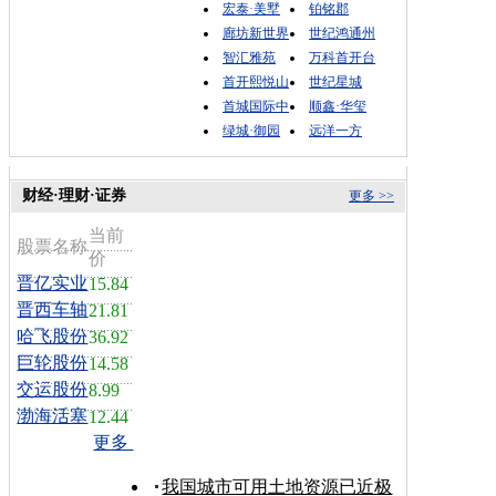
宏泰·美墅
铂铭郡
廊坊新世界
世纪鸿通州
智汇雅苑
万科首开台
首开熙悦山
世纪星城
首城国际中
顺鑫·华玺
绿城·御园
远洋一方
财经·理财·证券
更多 >>
当前
股票名称
价
晋亿实业
15.84
晋西车轴
21.81
哈飞股份
36.92
巨轮股份
14.58
交运股份
8.99
渤海活塞
12.44
更多
我国城市可用土地资源已近极