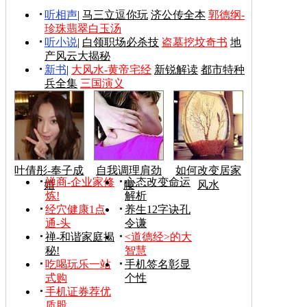
听相声
|
马三立逗你玩
济公传全本
郭德纲-
珍珠翡翠白玉汤
听小说
|
白领职场必杀技
盗墓挖坟奇书
地
产风云大揭秘
新书
|
大风水-黄帝宅经
新锐解读
都市特种
兵全集
三国演义
叶倩彤-奉子成
自我调理肩劲
如何改变居家
禅商-企业家修
心态改变命运
婚
腰
风水
炼!
解析
经穴健康1点
养生12字诀孔
通-头
令谦
禅-和谐家庭揭
<道德经>的大
秘!
智慧
吃喝玩乐一站
手机签名彰显
式购
个性
手机证券荐优
质股