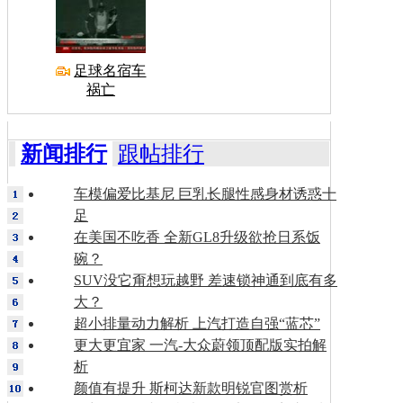
足球名宿车
祸亡
新闻排行
跟帖排行
车模偏爱比基尼 巨乳长腿性感身材诱惑十
足
在美国不吃香 全新GL8升级欲抢日系饭
碗？
SUV没它甭想玩越野 差速锁神通到底有多
大？
超小排量动力解析 上汽打造自强“蓝芯”
更大更宜家 一汽-大众蔚领顶配版实拍解
析
颜值有提升 斯柯达新款明锐官图赏析