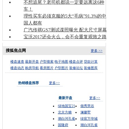
不想追尾？老司机都说一定要远离这6种
车！
理性买车必须克服的5大“毛病”91.3%的中
国人都有
广汽传祺GS7测试谍照曝光 配大尺寸屏幕
宝沃2017还会火么，会不会重复观致之路
搜狐焦点网
更多 >>
楼盘速查
最新开盘
户型搜索
电子地图
楼盘点评
贷款计算
楼盘动态
购房导航
看房图片
户型图片
装修论坛
装修图库
热销楼盘推荐
更多>>
最新开盘
更多>>
绿地国宝21
领秀慧谷
北京方糖
澜馨墅
潮白河孔雀
绿宸万华城
国隆府
潮白河孔雀