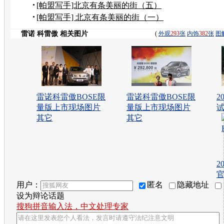
台上观望美景
[帕盟写手]北京有条美丽的街（五）
——风水宝地
[帕盟写手] 北京有条美丽的街（一）
雷诺 科雷傲 相关图片
(
外观
293
张
内饰
382
张
图
雷诺科雷傲BOSE限
雷诺科雷傲BOSE限
2
量版上市现场图片
量版上市现场图片
试
其它
其它
2
用户：
匿名
隐藏地址
设为辩论话题
搜狗拼音输入法，中文处理专家