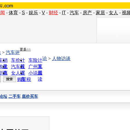
新闻
-
体育
-
S
-
娱乐
-
V
-
财经
-
IT
-
汽车
-
房产
-
家居
-
女人
-
视
更多>>
论
>
汽车评
论
>
人物访谈
车销
车价计
车险计
量
算
算
购优
汽车投
广州车
惠
诉
展
型查
女人宝
小说阅
询
典
读
购置税
论坛
二手车
底价买车