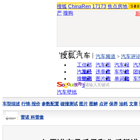
搜狐
ChinaRen
17173
焦点房地
产
搜狗
实用工具
汽车频道
>
汽车评
工信部
汽车图
汽车报
汽
油耗
片
价
汽车经
违章查
车型对
团
销商
询
比
搜狗浏
图片欣
单词翻
车
览器
赏
译
汽车壁纸
车型综述
行情-报价
参数配置
碰撞测试
图片
图解
点评
保养
油耗
文章
雷诺 科雷傲