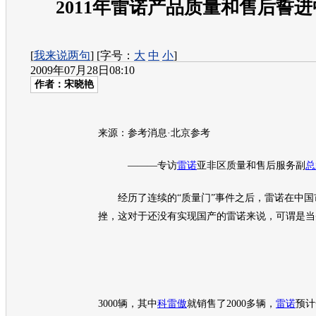
2011年雷诺产品质量和售后誓
[
我来说两句
] [字号：
大
中
小
]
2009年07月28日08:10
作者：宋晓艳
来源：参考消息·北京参考
———专访
雷诺
亚非区质量和售后服务副
总
经历了连续的“质量门”事件之后，
雷诺
在中国
挫，这对于还没有实现国产的
雷诺
来说，可谓是当
3000辆，其中
科雷傲
就销售了2000多辆，
雷诺
预计