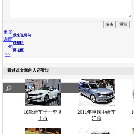
更多
我来说两句
说两
精华区
句
辩论区
>>
看过该文章的人还看过
18款新车于一季度
2011年重磅中级车
上市
汇总