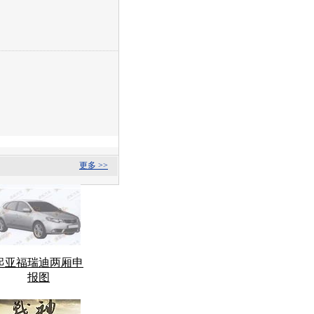
更多 >>
起亚福瑞迪两厢申
报图