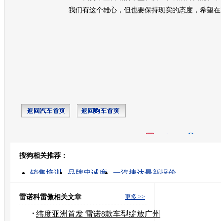
我们有这个雄心，但也要保持现实的态度，希望在2
开心网
人人网
豆瓣
搜狗相关推荐：
转发至：
销售培训
品牌忠诚度
一汽捷达最新报价
机动车交通强制保险
雷诺的图片
法国雷诺
东风日产汽车报价
汽车销售
售后服务
服务营销培
雷诺科雷傲相关文章
更多 >>
纬度亚洲首发 雷诺8款车型绽放广州