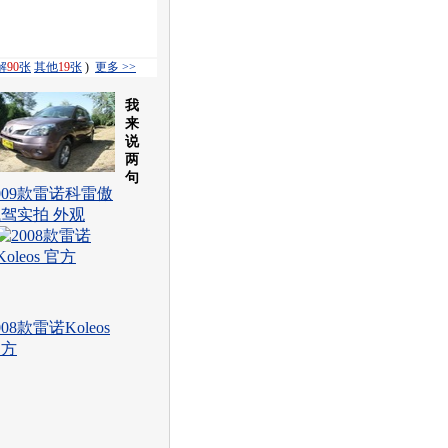
解
90
张
其他
19
张
)
更多 >>
我
来
说
两
句
009款雷诺科雷傲
驾实拍 外观
008款雷诺Koleos
官方