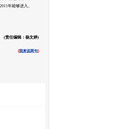
011年能够进入。
(责任编辑：杨文婷)
[
我来说两句
]
收起
白社会
百度i贴吧
训