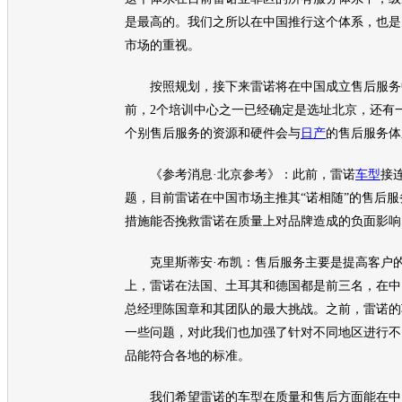
是最高的。我们之所以在中国推行这个体系，也是
市场的重视。
按照规划，接下来
雷诺
将在中国成立售后服务
前，2个培训中心之一已经确定是选址北京，还有
个别售后服务的资源和硬件会与
日产
的售后服务体
《参考消息·北京参考》：此前，
雷诺
车型
接
题，目前
雷诺
在中国市场主推其“诺相随”的售后
措施能否挽救
雷诺
在质量上对品牌造成的负面影响
克里斯蒂安·布凯：售后服务主要是提高客户的
上，
雷诺
在法国、土耳其和德国都是前三名，在中
总经理陈国章和其团队的最大挑战。之前，
雷诺
的
一些问题，对此我们也加强了针对不同地区进行不
品能符合各地的标准。
我们希望
雷诺
的
车型
在质量和售后方面能在中