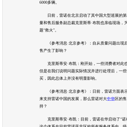
6000多辆。
日前，
雷诺
在北京启动了其中国大型巡展的第
量和售后服务副
总裁
克里斯蒂·布凯也亲临现场，
题“救火”。
《参考消息·北京参考》：自从质量问题出现后
售产生了影响？
克里斯蒂安·布凯：刚开始，一些消费者对此也
但是在我们说明问题实际情况并进行处理后，一些
买，因此总体上并没有明显影响。
《参考消息·北京参考》：日前，
雷诺
方面表
来支持
雷诺
中国的发展，那么
雷诺
对大
中华
区的售
持？
克里斯蒂安·布凯：目前，
雷诺
在华启动了“诺
这个体系在目前
雷诺
亚非区的所有服务体系中，级