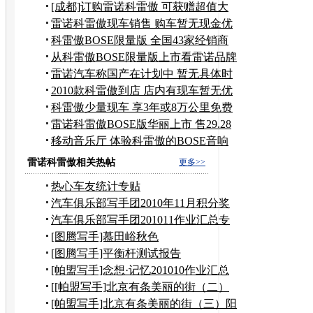
车展
[成都]订购雷诺科雷傲 可获赠超值大
礼包
雷诺科雷傲现车销售 购车暂无现金优
惠
科雷傲BOSE限量版 全国43家经销商
上市
从科雷傲BOSE限量版上市看雷诺品牌
营销
雷诺汽车称国产在计划中 暂无具体时
间表
2010款科雷傲到店 店内有现车暂无优
惠
科雷傲少量现车 享3年或8万公里免费
保养
雷诺科雷傲BOSE版华丽上市 售29.28
万元
移动音乐厅 体验科雷傲的BOSE音响
系统
雷诺科雷傲相关热帖
更多>>
热心车友统计专贴
汽车俱乐部写手团2010年11月积分奖
励申请
汽车俱乐部写手团201011作业汇总专
贴
[图腾写手]慕田峪秋色
[图腾写手]平衡杆测试报告
[帕盟写手]念想·记忆201010作业汇总
[[帕盟写手]北京有条美丽的街（二）
到奶奶家作客
[帕盟写手]北京有条美丽的街（三）阳