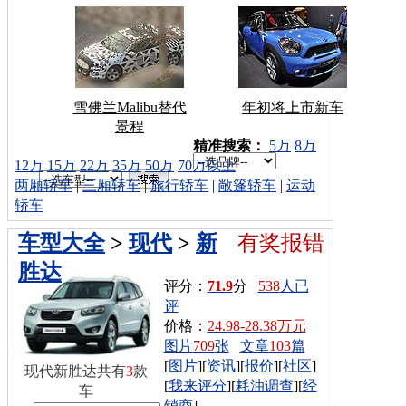
雪佛兰Malibu替代
年初将上市新车
景程
车型搜索：
精准搜索：
5万
8万
12万
15万
22万
35万
50万
70万以上
两厢轿车
|
三厢轿车
|
旅行轿车
|
敞篷轿车
|
运动
轿车
车型大全
>
现代
>
新
有奖报错
胜达
评分：
71.9
分
538
人已
评
价格：
24.98-28.38万元
图片
709
张
文章
103
篇
[
图片
][
资讯
][
报价
][
社区
]
现代新胜达共有
3
款
[
我来评分
][
耗油调查
][
经
车
销商
]