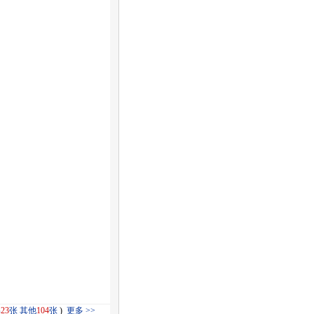
解
23
张
其他
104
张
)
更多 >>