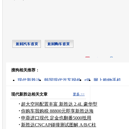
开心网
人人网
豆瓣
搜狗相关推荐：
转发至：
gl8
现代新胜达
韩国现代汽车报价
网上购物手机
现代的图片
倒车雷达
现代轿车
现代越野
促销车
现代新胜达相关文章
更多 >>
超大空间配置丰富 新胜达 2.4L 豪华型
你购车我购税 88800元即享新胜达海
外版
申蓉进口现代 定金也翻番5000抵用
15000
新胜达CNCAP碰撞测试图解 A/B/C柱