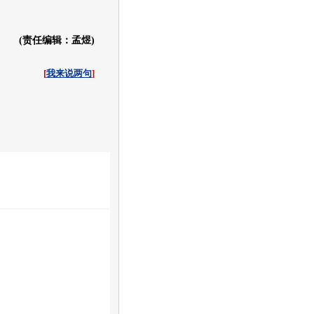
(责任编辑：孟煜)
[
我来说两句
]
收起
白社会
百度i贴吧
现代车