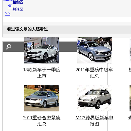
精华区
句
辩论区
>>
看过该文章的人还看过
18款新车于一季度
2011年重磅中级车
上市
汇总
2011重磅合资紧凑
MG3跨界版新车申
汇总
报图