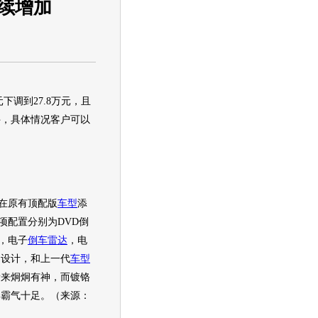
续增加
元下调到27.8万元，且
件，具体情况客户可以
在原有顶配版
车型
添
项配置分别为DVD倒
，电子
倒车雷达
，电
的设计，和上一代
车型
看来炯炯有神，而镀铬
得霸气十足。（来源：