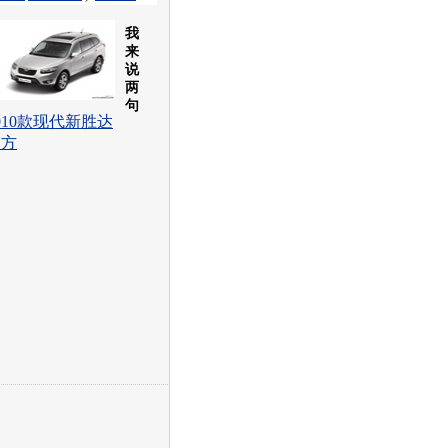
我
来
说
两
句
010款现代新胜达
官方