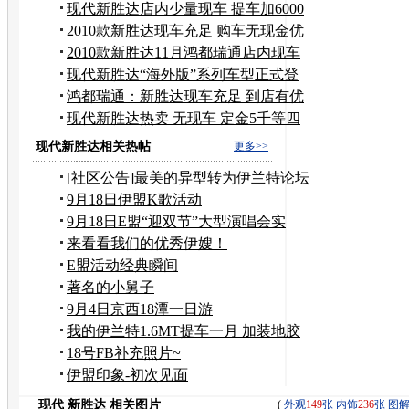
较好
现代新胜达店内少量现车 提车加6000
装饰
2010款新胜达现车充足 购车无现金优
惠
2010款新胜达11月鸿都瑞通店内现车
供应
现代新胜达“海外版”系列车型正式登
陆
鸿都瑞通：新胜达现车充足 到店有优
惠
现代新胜达热卖 无现车 定金5千等四
个月
现代新胜达相关热帖
更多>>
[社区公告]最美的异型转为伊兰特论坛
正式斑竹
9月18日伊盟K歌活动
9月18日E盟“迎双节”大型演唱会实
录！
来看看我们的优秀伊嫂！
E盟活动经典瞬间
著名的小舅子
9月4日京西18潭一日游
我的伊兰特1.6MT提车一月 加装地胶
改装！附超
18号FB补充照片~
伊盟印象-初次见面
现代 新胜达 相关图片
(
外观
149
张
内饰
236
张
图