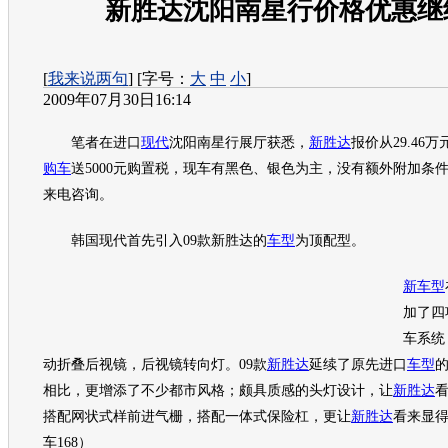
新胜达沈阳南星行价格优惠继
[
我来说两句
] [字号：
大
中
小
]
2009年07月30日16:14
笔者在进口
现代
沈阳南星行展厅获悉，
新胜达
报价从29.46万
购车
送5000元购置税，现车有黑色、银色为主，没有额外附加条
来电咨询。
韩国
现代
首先引入09款
新胜达
的
车型
为顶配型。
新车型
加了四
车系统
动折叠后视镜，后视镜转向灯。09款
新胜达
延续了原先进口
车型
相比，更增添了不少都市风格；颇具质感的头灯设计，让
新胜达
搭配网状式样前进气栅，搭配一体式保险杠，更让
新胜达
看来显
车168）