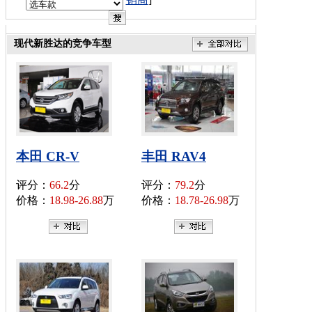
现代新胜达的竞争车型
本田 CR-V
丰田 RAV4
评分：
66.2
分
评分：
79.2
分
价格：
18.98-26.88
万
价格：
18.78-26.98
万