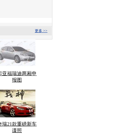
更多 >>
起亚福瑞迪两厢申
报图
奇瑞21款重磅新车
谍照