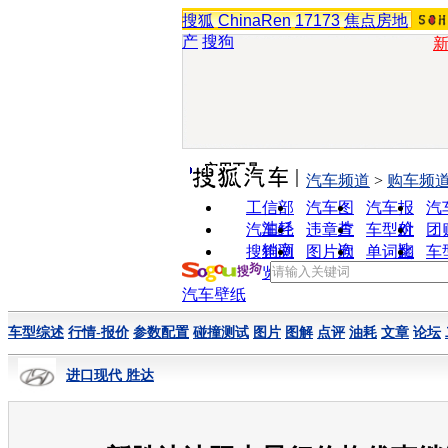
搜狐
ChinaRen
17173
焦点房地
产
搜狗
实用工具
汽车频道
>
购车频
工信部
汽车图
汽车报
汽
油耗
片
价
汽车经
违章查
车型对
团
销商
询
比
搜狗浏
图片欣
单词翻
车
览器
赏
译
汽车壁纸
车型综述
行情-报价
参数配置
碰撞测试
图片
图解
点评
油耗
文章
论坛
进口现代 胜达