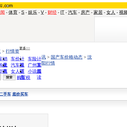
新闻
-
体育
-
S
-
娱乐
-
V
-
财经
-
IT
-
汽车
-
房产
-
家居
-
女人
-
视
更多>>
道
>
行情资
讯
>
国产车价格动态
>
沈
车销
车价计
车险计
阳行情
量
算
算
购优
汽车投
广州车
惠
诉
展
型查
女人宝
小说阅
询
典
读
购置税
二手车
底价买车