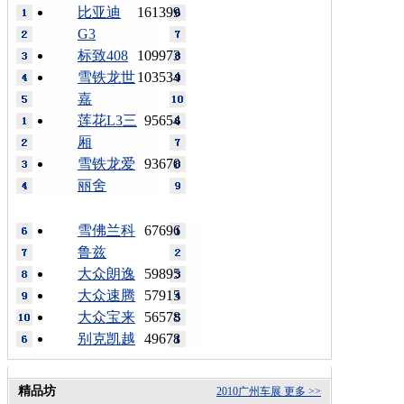
比亚迪
161399
G3
标致408
109973
雪铁龙世
103534
嘉
莲花L3三
95654
厢
雪铁龙爱
93670
丽舍
雪佛兰科
67696
鲁兹
大众朗逸
59895
大众速腾
57915
大众宝来
56578
别克凯越
49678
精品坊
2010广州车展
更多 >>