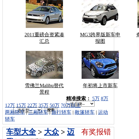
2011重磅合资紧凑
MG3跨界版新车申
汇总
报图
雪佛兰Malibu替代
年初将上市新车
景程
车型搜索：
精准搜索：
5万
8万
12万
15万
22万
35万
50万
70万以上
两厢轿车
|
三厢轿车
|
旅行轿车
|
敞篷轿车
|
运动
轿车
车型大全
>
大众
>
迈
有奖报错