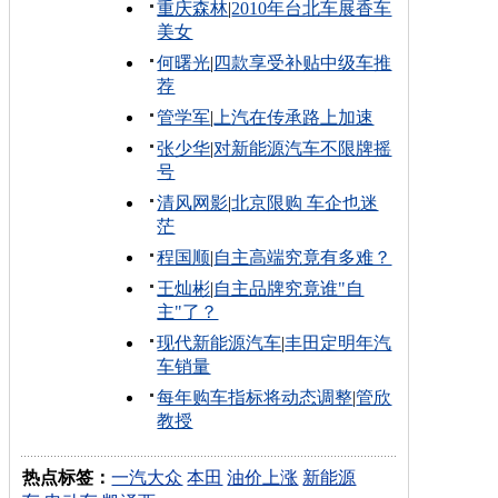
重庆森林
|
2010年台北车展香车
美女
何曙光
|
四款享受补贴中级车推
荐
管学军
|
上汽在传承路上加速
张少华
|
对新能源汽车不限牌摇
号
清风网影
|
北京限购 车企也迷
茫
程国顺
|
自主高端究竟有多难？
王灿彬
|
自主品牌究竟谁"自
主"了？
现代新能源汽车
|
丰田定明年汽
车销量
每年购车指标将动态调整
|
管欣
教授
热点标签：
一汽大众
本田
油价上涨
新能源