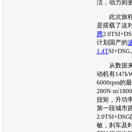
洁，动力则
此次旅程
是搭载了这
腾
2.0TSI
计划国产的
1.4T
SI+DS
从数据来看，
动机
有147kW
6000rpm
280N·m/180
扭矩，升功率
第一段城市
2.0TSI+D
敏，刹车及