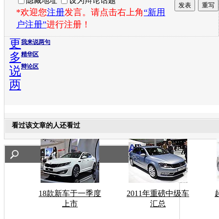
隐藏地址
设为辩论话题
*欢迎您
注册
发言。请点击右上角
“新用
户注册”
进行注册！
更
我来说两句
多
精华区
辩论区
说
两
看过该文章的人还看过
18款新车于一季度
2011年重磅中级车
上市
汇总