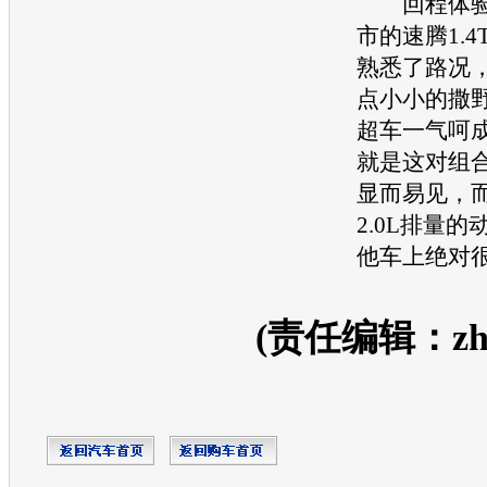
回程体验
市的
速腾1.4
熟悉了路况
点小小的撒
超车一气呵
就是这对组
显而易见，
2.0L排量
他车上绝对
(责任编辑：zhan