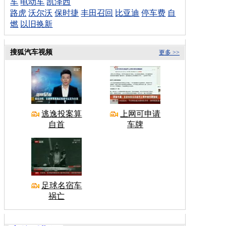
车
电动车
凯泽西
路虎
沃尔沃
保时捷
丰田召回
比亚迪
停车费
自
燃
以旧换新
搜狐汽车视频
更多 >>
逃逸投案算
上网可申请
自首
车牌
足球名宿车
祸亡