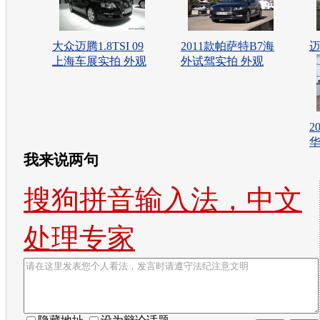
大众迈腾1.8TSI 09
2011款帕萨特B7海
迈
上海车展实拍 外观
外试驾实拍 外观
2
华
我来说两句
搜狗拼音输入法，中文
处理专家