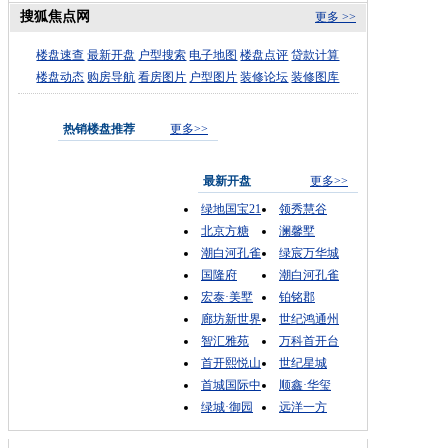
搜狐焦点网
更多 >>
楼盘速查
最新开盘
户型搜索
电子地图
楼盘点评
贷款计算
楼盘动态
购房导航
看房图片
户型图片
装修论坛
装修图库
热销楼盘推荐
更多>>
最新开盘
更多>>
绿地国宝21
领秀慧谷
北京方糖
澜馨墅
潮白河孔雀
绿宸万华城
国隆府
潮白河孔雀
宏泰·美墅
铂铭郡
廊坊新世界
世纪鸿通州
智汇雅苑
万科首开台
首开熙悦山
世纪星城
首城国际中
顺鑫·华玺
绿城·御园
远洋一方