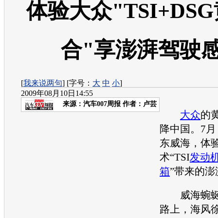
体验大众"TSI+DS
合"享澎湃驾驶
[
我来说两句
] [字号：
大
中
小
]
2009年08月10日14:55
来源：
汽车007周报
作者：卢芸
大众
的
降中国。7
东威海，体
术“TSI
发动
箱
”带来的
威海蜿蜒
路上，海风