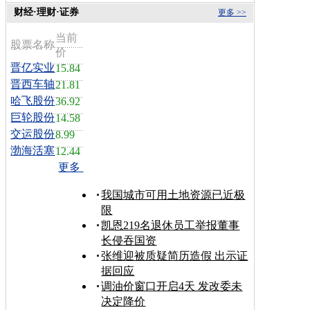
财经·理财·证券
更多 >>
当前
股票名称
价
晋亿实业
15.84
晋西车轴
21.81
哈飞股份
36.92
巨轮股份
14.58
交运股份
8.99
渤海活塞
12.44
更多
我国城市可用土地资源已近极
限
凯恩219名退休员工举报董事
长侵吞国资
张维迎被质疑简历造假 出示证
据回应
调油价窗口开启4天 发改委未
决定降价