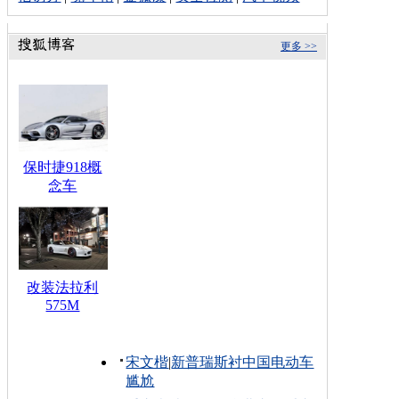
更多 >>
保时捷918概
念车
改装法拉利
575M
宋文楷
|
新普瑞斯衬中国电动车
尴尬