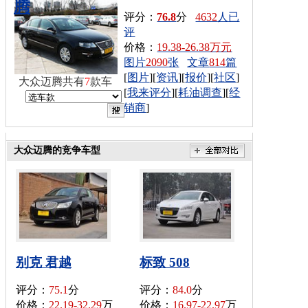
腾
评分：
76.8
分
4632
人已
评
价格：
19.38-26.38万元
图片
2090
张
文章
814
篇
[
图片
][
资讯
][
报价
][
社区
]
大众迈腾共有
7
款车
[
我来评分
][
耗油调查
][
经
销商
]
大众迈腾的竞争车型
别克 君越
标致 508
评分：
75.1
分
评分：
84.0
分
价格：
22.19-32.29
万
价格：
16.97-22.97
万