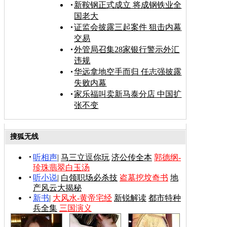
新鞍钢正式成立 将成钢铁业全
国老大
证监会披露三起案件 狙击内幕
交易
外管局召集28家银行警示外汇
违规
华远拿地空手而归 任志强披露
失败内幕
家乐福叫卖新马泰分店 中国扩
张不变
搜狐无线
听相声
|
马三立逗你玩
济公传全本
郭德纲-
珍珠翡翠白玉汤
听小说
|
白领职场必杀技
盗墓挖坟奇书
地
产风云大揭秘
新书
|
大风水-黄帝宅经
新锐解读
都市特种
兵全集
三国演义