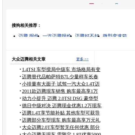
开心网
人人网
豆瓣
搜狗相关推荐：
转发至：
迈腾 报价
一汽迈腾报价
迈腾好不好
微型变速箱
迈腾的视频
大众汽车报价
汽车油耗
高尔夫汽车
迈
大众tiguan价格
大众迈腾相关文章
更多 >>
1.4TSI 车型搅局中级车 市场格局有变
化
迈腾替代品帕萨特B7L少量样车长春
开产
小排量有大面子 试驾一汽大众1.4T迈
腾
2011款迈腾现车销售 购车最高享1万
优惠
动力小提升 迈腾 2.0TSI DSG 豪华型
德日中级对决 迈腾现金优惠1.2万现车
足
迈腾1.4T享节能补贴 其他车型可获导
航
迈腾部分车型现车 购车最高享万元礼
包
大众迈腾2.0T车型暂无任何优惠 部分
现车
大众迈腾无现车 需预定 1.8T优惠5000