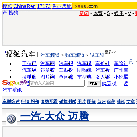
搜狐
ChinaRen
17173
焦点房地
产
搜狗
新闻
-
体育
-
S
-
娱乐
-
V
-
实用工具
更多>>
汽车频道
>
购车频道
>
试车资
讯
工信部
汽车图
汽车报
汽车销
车价计
车险计
油耗
片
价
量
算
算
汽车经
违章查
车型对
团购优
汽车投
广州车
销商
询
比
惠
诉
展
搜狗浏
图片欣
单词翻
车型查
女人宝
小说阅
览器
赏
译
询
典
读
购置税
汽车壁纸
车型综述
行情-报价
参数配置
碰撞测试
图片
图解
点评
保养
油耗
文章
一汽-大众 迈腾