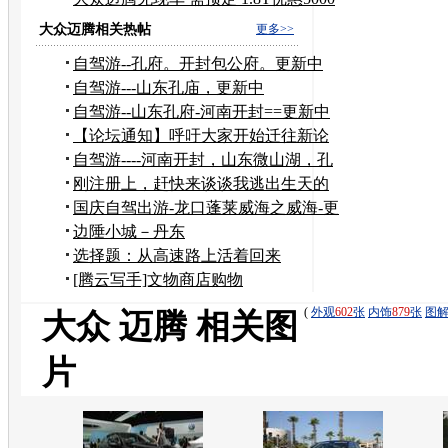
元
大众迈腾相关热帖
更多>>
自驾游--孔府。开封包公府。更新中
自驾游---山东孔庙，更新中
自驾游--山东孔府-河南开封==更新中
【论坛通知】呼吁大家开始迁往新论
坛
自驾游----河南开封，山东微山湖，孔
庙。
刚注册上，赶快来谈谈我逃出生天的
经历
国庆自驾出游-龙口蓬莱威海之威海-更
新中
边陲小城－丹东
选择题：从高速路上活着回来
[腾云写手]文物商店购物
(
外观
602
张
内饰
879
张
图
大众 迈腾 相关图
片