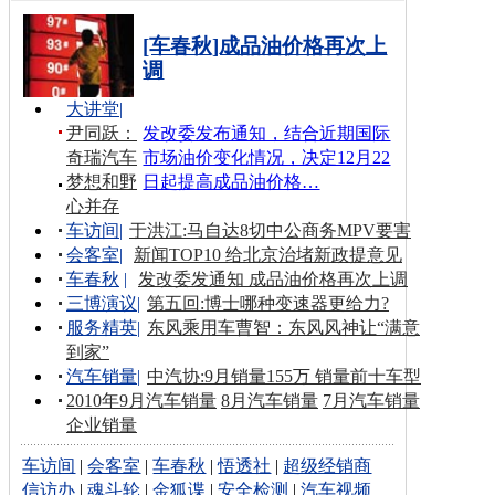
[车春秋]成品油价格再次上
调
大讲堂
|
尹同跃：
发改委发布通知，结合近期国际
奇瑞汽车
市场油价变化情况，决定12月22
梦想和野
日起提高成品油价格…
心并存
车访间
|
于洪江:马自达8切中公商务MPV要害
会客室
|
新闻TOP10 给北京治堵新政提意见
车春秋
|
发改委发通知 成品油价格再次上调
三博演议
|
第五回:博士哪种变速器更给力?
服务精英
|
东风乘用车曹智：东风风神让“满意
到家”
汽车销量
|
中汽协:9月销量155万 销量前十车型
2010年9月汽车销量
8月汽车销量
7月汽车销量
企业销量
车访间
|
会客室
|
车春秋
|
悟透社
|
超级经销商
信访办
|
魂斗轮
|
金狐谍
|
安全检测
|
汽车视频