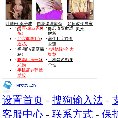
叶倩彤-奉子成
自我调理肩劲
如何改变居家
禅商-企业家修
心态改变命运
婚
腰
风水
炼!
解析
经穴健康1点
养生12字诀孔
通-头
令谦
禅-和谐家庭揭
<道德经>的大
秘!
智慧
吃喝玩乐一站
手机签名彰显
式购
个性
手机证券荐优
质股
设置首页
-
搜狗输入法
-
客服中心
-
联系方式
-
保