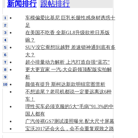
新闻排行
跟帖排行
车模偏爱比基尼 巨乳长腿性感身材诱惑十
足
在美国不吃香 全新GL8升级欲抢日系饭
碗？
SUV没它甭想玩越野 差速锁神通到底有多
大？
超小排量动力解析 上汽打造自强“蓝芯”
更大更宜家 一汽-大众蔚领顶配版实拍解
析
颜值有提升 斯柯达新款明锐官图赏析
不想追尾？老司机都说一定要远离这6种
车！
理性买车必须克服的5大“毛病”91.3%的中
国人都有
广汽传祺GS7测试谍照曝光 配大尺寸屏幕
宝沃2017还会火么，会不会重复观致之路