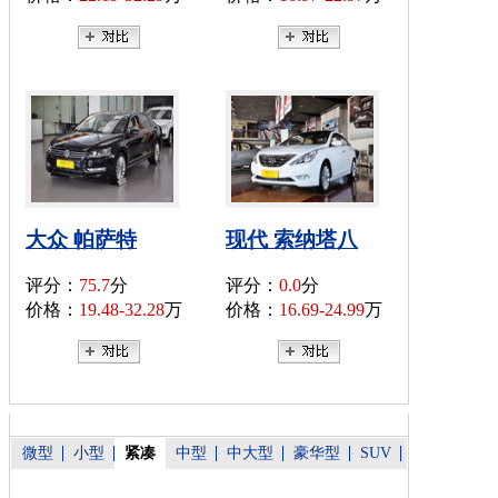
大众 帕萨特
现代 索纳塔八
评分：
75.7
分
评分：
0.0
分
价格：
19.48-32.28
万
价格：
16.69-24.99
万
微型
小型
紧凑
中型
中大型
豪华型
SUV