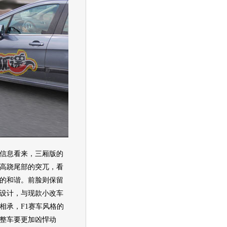
息看来，三厢版的
07高跷尾部的突兀，看
的和谐。前脸则保留
设计，与现款小改
车
相承，F1赛车风格的
整车要更加凶悍动