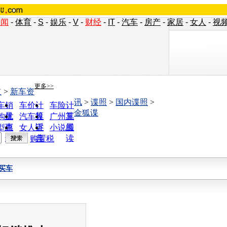
新闻
-
体育
-
S
-
娱乐
-
V
-
财经
-
IT
-
汽车
-
房产
-
家居
-
女人
-
视
更多>>
道
>
新车资
讯
>
谍照
>
国内谍照
>
车销
车价计
车险计
金狐谍
量
算
算
购优
汽车投
广州车
惠
诉
展
型查
女人宝
小说阅
询
典
读
购置税
买车