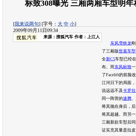
标致308曝光 三厢两厢车型明
[
我来说两句
] [字号：
大
中
小
]
2009年09月11日09:34
来源：
搜狐汽车
作者：上江人
东风雪铁龙
刚
了三厢版
世嘉
车型
全
新C5
车型
已经在
布。而
东风标致
一
了Facelift的
江河日下的局面，
说远远不及
卡罗拉
同一阵营的
速腾
、
将其抛在身后，后
将其超越。而另一
三厢新款
车型
后同
证实充其量是拉皮的2