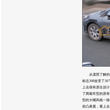
从谍照了解的信
标志308改变了3
上去很有原生设计
了两厢
车型
的原有
型
的大嘴风格一脉
前凸鼻翼，看上去