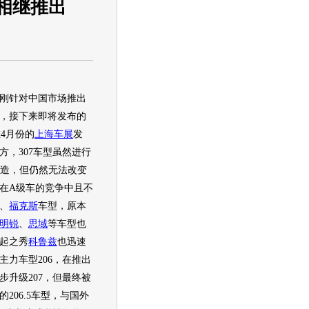
年相继推出
刚针对中国市场推出
，接下来即将发布的
4月份的
上海车展
发
方，307
车型
虽然进行
前脸改造，但仍然无法改变
在A级车的竞争中且不
、
福克斯
车型
，原本
明锐
、
思域
等
车型
也
起之秀
科鲁兹
也迅速
主力
车型
206，在推出
步升级207，但最终被
06.5
车型
，与国外