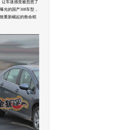
别，让车迷感觉被忽悠了
曝光的国产308
车型
，
致
重新崛起的救命稻