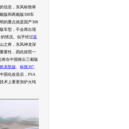
的信息，
东风标致
将
厢版和两厢版308
车
明的重点就是国产308
版
车型
，不会再出现
胖子的情况。似乎经过
富
山之疼，东风神龙深
重要性，因此按照一
8也将在中国推出三厢版
铁龙凯旋
、
标致307
、
中国化改造后，PSA
技术上要更加炉火纯