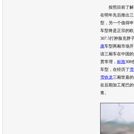
按照目前了解
在明年先后推出三
型
，另一个值得申
车型
将是正宗的欧
307.5打肿脸充
康
车型
两厢市场开
谙三厢车在中国的
贯常理，
标致
30
车型
，在经历了
雪
雪铁龙
三厢
世嘉
的
在后期加工尾巴的
青。