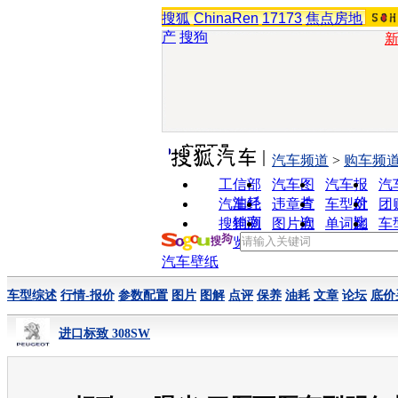
搜狐
ChinaRen
17173
焦点房地
产
搜狗
实用工具
汽车频道
>
购车频
工信部
汽车图
汽车报
汽
油耗
片
价
汽车经
违章查
车型对
团
销商
询
比
搜狗浏
图片欣
单词翻
车
览器
赏
译
汽车壁纸
车型综述
行情-报价
参数配置
图片
图解
点评
保养
油耗
文章
论坛
底价
进口标致 308SW