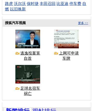
路虎
沃尔沃
保时捷
丰田召回
比亚迪
停车费
自
燃
以旧换新
搜狐汽车视频
更多 >>
逃逸投案算
上网可申请
自首
车牌
足球名宿车
祸亡