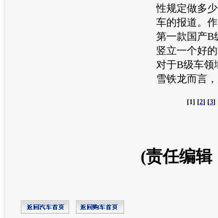
性规定做多少
车的报道。作
第一款国产
B
竖立一个好的
对于
B级
车领
雪铁龙
而言，
[1] [
2
] [
3
] 
(责任编辑