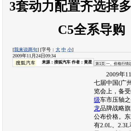
3套动力配置齐选择多
C5全系导购
[
我来说两句
] [字号：
大
中
小
]
2009年11月24日09:34
来源：
搜狐汽车
作者：黄星
2009年1
七届中国(广
览会上，备受
级
车市压轴之
龙
品牌战略旗
公布价格。
东
有2.0L、2.3