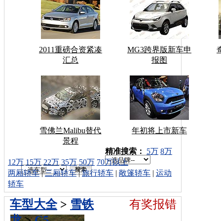
2011重磅合资紧凑
MG3跨界版新车申
汇总
报图
雪佛兰Malibu替代
年初将上市新车
景程
车型搜索：
精准搜索：
5万
8万
12万
15万
22万
35万
50万
70万以上
两厢轿车
|
三厢轿车
|
旅行轿车
|
敞篷轿车
|
运动
轿车
车型大全
>
雪铁
有奖报错
龙
>
C5