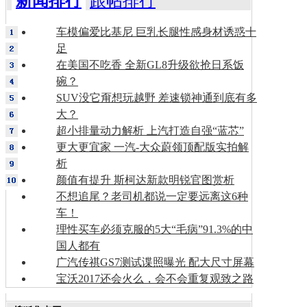
新闻排行
跟帖排行
车模偏爱比基尼 巨乳长腿性感身材诱惑十
足
在美国不吃香 全新GL8升级欲抢日系饭
碗？
SUV没它甭想玩越野 差速锁神通到底有多
大？
超小排量动力解析 上汽打造自强“蓝芯”
更大更宜家 一汽-大众蔚领顶配版实拍解
析
颜值有提升 斯柯达新款明锐官图赏析
不想追尾？老司机都说一定要远离这6种
车！
理性买车必须克服的5大“毛病”91.3%的中
国人都有
广汽传祺GS7测试谍照曝光 配大尺寸屏幕
宝沃2017还会火么，会不会重复观致之路