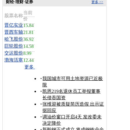
财经·理财·证券
更多 >>
当前
股票名称
价
晋亿实业
15.84
晋西车轴
21.81
哈飞股份
36.92
巨轮股份
14.58
交运股份
8.99
渤海活塞
12.44
更多
我国城市可用土地资源已近极
限
凯恩219名退休员工举报董事
长侵吞国资
张维迎被质疑简历造假 出示证
据回应
调油价窗口开启4天 发改委未
决定降价
新鞍钢正式成立 将成钢铁业全