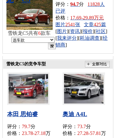
评分：
94.7
分
11828
人
已评
价格：
17.69-29.89万元
图片
2541
张
文章
425
篇
[
图片
][
资讯
][
报价
][
社区
]
雪铁龙C5共有
6
款车
[
我来评分
][
耗油调查
][
经
销商
]
雪铁龙C5的竞争车型
本田 思铂睿
奥迪 A4L
评分：
79.7
分
评分：
73.7
分
价格：
23.78-27.18
万
价格：
27.28-57.81
万