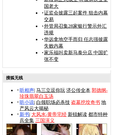
国老大
证监会披露三起案件 狙击内幕
交易
外管局召集28家银行警示外汇
违规
华远拿地空手而归 任志强披露
失败内幕
家乐福叫卖新马泰分店 中国扩
张不变
搜狐无线
听相声
|
马三立逗你玩
济公传全本
郭德纲-
珍珠翡翠白玉汤
听小说
|
白领职场必杀技
盗墓挖坟奇书
地
产风云大揭秘
新书
|
大风水-黄帝宅经
新锐解读
都市特种
兵全集
三国演义