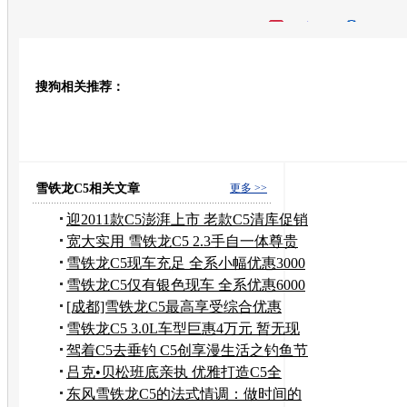
开心网
人人网
豆瓣
搜狗相关推荐：
转发至：
雪铁龙C5相关文章
更多 >>
迎2011款C5澎湃上市 老款C5清库促销
中
宽大实用 雪铁龙C5 2.3手自一体尊贵
型
雪铁龙C5现车充足 全系小幅优惠3000
元
雪铁龙C5仅有银色现车 全系优惠6000
元
[成都]雪铁龙C5最高享受综合优惠
10000元
雪铁龙C5 3.0L车型巨惠4万元 暂无现
车
驾着C5去垂钓 C5创享漫生活之钓鱼节
吕克•贝松班底亲执 优雅打造C5全
新…
东风雪铁龙C5的法式情调：做时间的