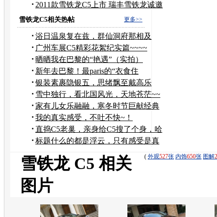
窃贼
2011款雪铁龙C5上市 瑞丰雪铁龙诚邀
鉴赏
雪铁龙C5相关热帖
更多>>
浴日温泉复在兹，群仙洞府那相及
广州车展C5精彩花絮纪实篇~~~~
晒晒我在巴黎的“艳遇”（实拍）
新年去巴黎！最paris的“衣食住
行”TIPS！
银装素裹隐银五，思绪飘至戴高乐
雪中独行，看北国风光，天地苍茫~~
家有儿女乐融融，寒冬时节巨献经典
贺岁片
我的真实感受，不吐不快~！
直捣C5老巢，亲身给C5搜了个身，哈
哈~~
标题什么的都是浮云，只有感受是真
的
(
外观
527
张
内饰
650
张
图解
雪铁龙 C5 相关
图片