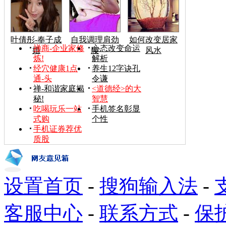
叶倩彤-奉子成
自我调理肩劲
如何改变居家
禅商-企业家修
心态改变命运
婚
腰
风水
炼!
解析
经穴健康1点
养生12字诀孔
通-头
令谦
禅-和谐家庭揭
<道德经>的大
秘!
智慧
吃喝玩乐一站
手机签名彰显
式购
个性
手机证券荐优
质股
设置首页
-
搜狗输入法
-
客服中心
-
联系方式
-
保