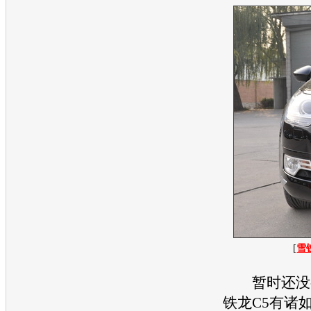
[
雪
暂时还没
铁龙
C5
有诸