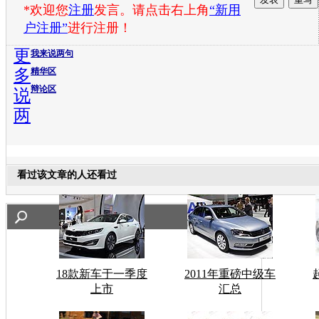
*欢迎您
注册
发言。请点击右上角
“新用
户注册”
进行注册！
更
我来说两句
多
精华区
辩论区
说
两
看过该文章的人还看过
18款新车于一季度
2011年重磅中级车
上市
汇总