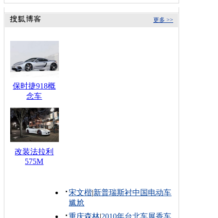
更多 >>
保时捷918概
念车
改装法拉利
575M
宋文楷
|
新普瑞斯衬中国电动车
尴尬
重庆森林
|
2010年台北车展香车