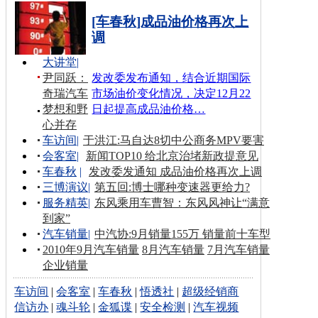
[车春秋]成品油价格再次上
调
大讲堂
|
尹同跃：
发改委发布通知，结合近期国际
奇瑞汽车
市场油价变化情况，决定12月22
梦想和野
日起提高成品油价格…
心并存
车访间
|
于洪江:马自达8切中公商务MPV要害
会客室
|
新闻TOP10 给北京治堵新政提意见
车春秋
|
发改委发通知 成品油价格再次上调
三博演议
|
第五回:博士哪种变速器更给力?
服务精英
|
东风乘用车曹智：东风风神让“满意
到家”
汽车销量
|
中汽协:9月销量155万 销量前十车型
2010年9月汽车销量
8月汽车销量
7月汽车销量
企业销量
车访间
|
会客室
|
车春秋
|
悟透社
|
超级经销商
信访办
|
魂斗轮
|
金狐谍
|
安全检测
|
汽车视频