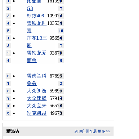
比亚迪
161399
G3
标致408
109973
雪铁龙世
103534
嘉
莲花L3三
95654
厢
雪铁龙爱
93670
丽舍
雪佛兰科
67696
鲁兹
大众朗逸
59895
大众速腾
57915
大众宝来
56578
别克凯越
49678
精品坊
2010广州车展
更多 >>