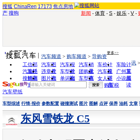
搜狐
ChinaRen
17173
焦点房地
产
搜狗
新闻
-
体育
-
S
-
娱乐
-
V
-
实用工具
更多>>
汽车频道
>
购车频道
>
导购资
讯
工信部
汽车图
汽车报
汽车销
车价计
车险计
油耗
片
价
量
算
算
汽车经
违章查
车型对
团购优
汽车投
广州车
销商
询
比
惠
诉
展
搜狗浏
图片欣
单词翻
车型查
女人宝
小说阅
览器
赏
译
询
典
读
购置税
汽车壁纸
车型综述
行情-报价
参数配置
碰撞测试
图片
图解
点评
保养
油耗
文章
东风雪铁龙 C5