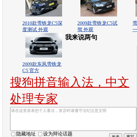
2010款雪铁龙C5深
2009款雪铁龙C5试
雪
度测试 外观
驾 外观
一
我来说两句
2009款东风雪铁龙
C5 官方
搜狗拼音输入法，中文
处理专家
隐藏地址
设为辩论话题