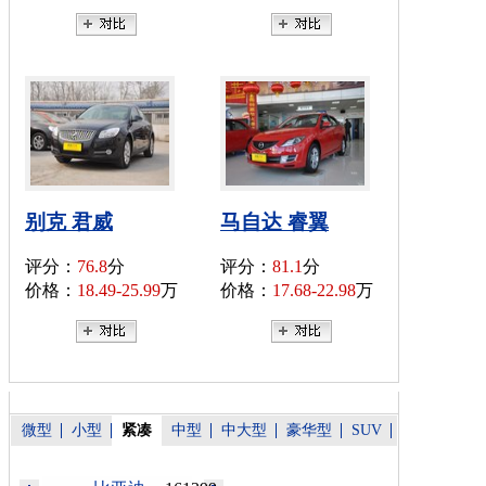
别克 君威
马自达 睿翼
评分：
76.8
分
评分：
81.1
分
价格：
18.49-25.99
万
价格：
17.68-22.98
万
微型
小型
紧凑
中型
中大型
豪华型
SUV