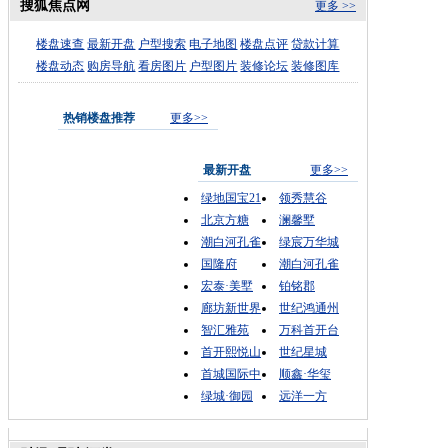
搜狐焦点网
更多 >>
楼盘速查
最新开盘
户型搜索
电子地图
楼盘点评
贷款计算
楼盘动态
购房导航
看房图片
户型图片
装修论坛
装修图库
热销楼盘推荐
更多>>
最新开盘
更多>>
绿地国宝21
领秀慧谷
北京方糖
澜馨墅
潮白河孔雀
绿宸万华城
国隆府
潮白河孔雀
宏泰·美墅
铂铭郡
廊坊新世界
世纪鸿通州
智汇雅苑
万科首开台
首开熙悦山
世纪星城
首城国际中
顺鑫·华玺
绿城·御园
远洋一方