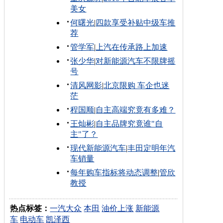
美女
何曙光
|
四款享受补贴中级车推
荐
管学军
|
上汽在传承路上加速
张少华
|
对新能源汽车不限牌摇
号
清风网影
|
北京限购 车企也迷
茫
程国顺
|
自主高端究竟有多难？
王灿彬
|
自主品牌究竟谁"自
主"了？
现代新能源汽车
|
丰田定明年汽
车销量
每年购车指标将动态调整
|
管欣
教授
热点标签：
一汽大众
本田
油价上涨
新能源
车
电动车
凯泽西